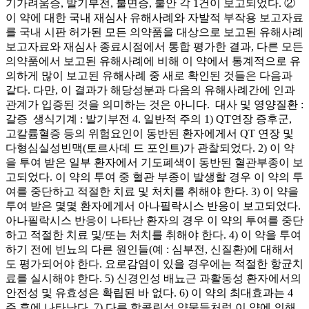
기가려움증, 발기부전, 불면증, 불안 각 1건이 보고되었다. ②
이 약에 대한 국내 재심사 유해사례와 자발적 부작용 보고자료
를 국내 시판 허가된 모든 의약품을 대상으로 보고된 유해사례
보고자료와 재심사 종료시점에서 통합 평가한 결과, 다른 모든
의약품에서 보고된 유해사례에 비해 이 약에서 통계적으로 유
의하게 많이 보고된 유해사례 중 새로 확인된 것들은 다음과
같다. 다만, 이 결과가 해당성분과 다음의 유해사례간에 인과
관계가 입증된 것을 의미하는 것은 아니다. ­ 대사 및 영양질환 :
갈증 ­ 생식기계 : 발기부전 4. 일반적 주의 1) QT연장 증후군,
고칼륨혈증 등의 위험요인이 동반된 환자에게서 QT 연장 및
다형심실성빈맥(토르사데 드 포인트)가 관찰되었다. 2) 이 약
을 투여 받은 일부 환자에서 기도폐색이 동반된 혈관부종이 보
고되었다. 이 약의 투여 중 혈관 부종이 발생할 경우 이 약의 투
여를 중단하고 적절한 치료 및 처치를 취해야 한다. 3) 이 약을
투여 받은 몇몇 환자에게서 아나필락시스 반응이 보고되었다.
아나필락시스 반응이 나타난 환자의 경우 이 약의 투여를 중단
하고 적절한 치료 및/또는 처치를 취해야 한다. 4) 이 약을 투여
하기 전에 빈뇨의 다른 원인들(예 : 심부전, 신질환)에 대해서
도 평가되어야 한다. 요로감염이 있을 경우에는 적절한 항균치
료를 실시해야 한다. 5) 신경인성 배뇨근 과활동성 환자에서의
안전성 및 유효성은 확립된 바 없다. 6) 이 약의 최대효과는 4
주 후에 나타난다. 7) 다른 항콜린성 약물들처럼 이 약에 의해