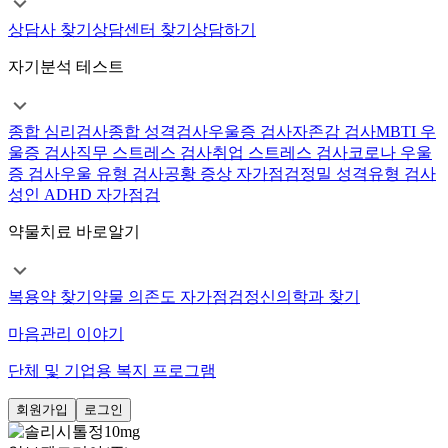
상담사 찾기
상담센터 찾기
상담하기
자기분석 테스트
종합 심리검사
종합 성격검사
우울증 검사
자존감 검사
MBTI 우
울증 검사
직무 스트레스 검사
취업 스트레스 검사
코로나 우울
증 검사
우울 유형 검사
공황 증상 자가점검
정밀 성격유형 검사
성인 ADHD 자가점검
약물치료 바로알기
복용약 찾기
약물 의존도 자가점검
정신의학과 찾기
마음관리 이야기
단체 및 기업용 복지 프로그램
회원가입
로그인