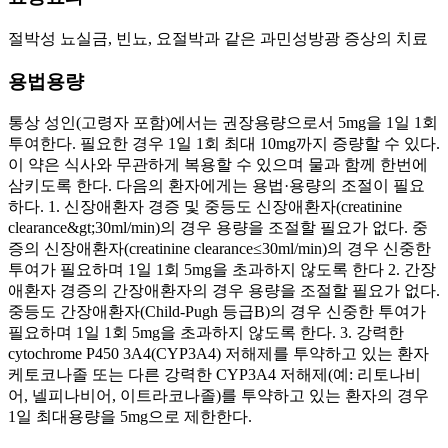
절박성 뇨실금, 빈뇨, 요절박과 같은 과민성방광 증상의 치료
용법용량
통상 성인(고령자 포함)에서는 권장용량으로서 5mg을 1일 1회
투여한다. 필요한 경우 1일 1회 최대 10mg까지 증량할 수 있다.
이 약은 식사와 무관하게 복용할 수 있으며 물과 함께 한번에
삼키도록 한다. 다음의 환자에게는 용법·용량의 조절이 필요
하다. 1. 신장애환자 경증 및 중등도 신장애환자(creatinine
clearance&gt;30ml/min)의 경우 용량을 조절할 필요가 없다. 중
증의 신장애환자(creatinine clearance≤30ml/min)의 경우 신중한
투여가 필요하며 1일 1회 5mg을 초과하지 않도록 한다 2. 간장
애환자 경증의 간장애환자의 경우 용량을 조절할 필요가 없다.
중등도 간장애환자(Child-Pugh 등급B)의 경우 신중한 투여가
필요하며 1일 1회 5mg을 초과하지 않도록 한다. 3. 강력한
cytochrome P450 3A4(CYP3A4) 저해제를 투약하고 있는 환자
케토코나졸 또는 다른 강력한 CYP3A4 저해제(예: 리토나비
어, 넬피나비어, 이트라코나졸)를 투약하고 있는 환자의 경우
1일 최대용량을 5mg으로 제한한다.