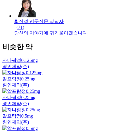
최진성 전문
전문
상담사
(
71
)
당신의 이야기에 귀기울이겠습니다
비슷한 약
자나팜정0.125mg
명인제약(주)
알프람정0.25mg
환인제약(주)
자나팜정0.25mg
명인제약(주)
알프람정0.5mg
환인제약(주)