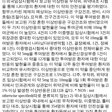
1) 외국임상시험에서 보고된 이상반응 무작위, 위약대조 시험
을 통해 1,811명의 환자에 대한 이 약의 안전성을 평가하였다.
항무스카린 제제의 예상되는 이상반응은 구강건조, 변비, 시야
흐림(조절이상), 요저류, 안구건조이다. 이 약을 투여받은 환자
들에서 보고된 가장 흔한 이상반응은 구강건조와 변비였으며
이 두 가지 이상반응의 발현율은 5mg 투여군에 비해 10mg 투
여군에서 더 높았다. 4건의 12주 이중맹검 임상시험에서 3건의
위장관련 중대한 이상반응이 있었으며, 모두 이 약 10mg을 투
여받은 환자에서 나타났다(대변막힘 1건, 결장폐쇄, 1건, 장폐
쇄 1건). 이중맹검시험에서 중대한 이상반응의 전체비율은 2%
였다. 이 약 5mg을 투여받은 환자에서 혈관신경성부종 1건이
보고되었다. 이 약을 12개월 동안 투여받은 환자에 대한 이상
반응의 발현율과 중증도는 이 약을 12주 동안 투여받은 환자와
비교하여 유사하였다. 이상반응으로 인해 이 약을 중단하게 된
가장 흔한 원인은 구강건조로 1.5%였다. 12주, 무작위, 위약대
조 임상시험에서 이 약 5mg 또는 10mg을 1일 1회 투여받은 환
자에서 인과관게와 상관없이 위약군에 비해 발현율이 더 높고
1% 이상 발생한 이상반응은 [표1]과 같다. * NOS : not
otherwise specified(따로 분류되지 않는) 2) 국내 임상시험에서
보고된 이상반응 국내에서 실시된 무작위배정, 이중맹검, 톨터
로딘 대조, 임상시험을 통해 354명의 환자에 대한 안전성을 평
가하였다. 이 약을 투여받은 환자들에서 보고된 가장 흔한 이