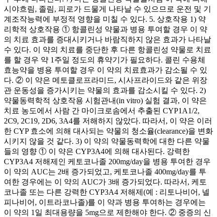
시야흐림, 졸림, 피로가 드물게 나타날 수 있으므로 운전 및 기
계조작능력에 부정적 영향을 미칠 수 있다. 5. 상호작용 1) 약
리학적 상호작용 ① 항콜린성 약물과 병용 투여할 경우 이 약
의 치료 효과를 증대시키거나 바람직하지 않은 효과가 나타날
수 있다. 이 약의 치료를 중단한 후 다른 항콜린성 약물로 치료
를 할 경우 약 1주일 정도의 휴약기가 필요하다. 콜린 수용체
효능약을 병용 투여할 경우 이 약의 치료효과가 감소될 수 있
다. ② 이 약은 메토클로프라미드, 시사프라이드와 같은 위장
관 운동성을 증가시키는 약물의 효과를 감소시킬 수 있다. 2)
약물동력학적 상호작용 시험관내(in vitro) 실험 결과, 이 약은
치료 농도에서 사람 간 마이크로솜에서 추출된 CYP1A1/2,
2C9, 2C19, 2D6, 3A4를 저해하지 않았다. 따라서, 이 약은 이러
한 CYP 효소에 의해 대사되는 약물의 청소율(clearance)을 변화
시키지 않을 것 같다. 3) 이 약의 약물동력학에 대한 다른 약물
들의 영향 ① 이 약은 CYP3A4에 의해 대사된다. 강력한
CYP3A4 저해제인 케토코나졸 200mg/day을 병용 투여한 경우
이 약의 AUC는 2배 증가되었고, 케토코나졸 400mg/day를 투
여한 경우에는 이 약의 AUC가 3배 증가되었다. 따라서, 케토
코나졸 또는 다른 강력한 CYP3A4 저해제(예 : 리토나비어, 넬
피나비어, 이트라코나졸)를 이 약과 병용 투여하는 경우에는
이 약의 1일 최대용량을 5mg으로 제한해야 한다. ② 중증의 신