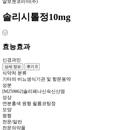
알보젠코리아(주)
솔리시톨정10mg
효능효과
신경과민
상세 정보
후기 0
식약처 분류
기타의 비뇨생식기관 및 항문용약
성분
[M259862]솔리페나신숙신산염
성상
연분홍색 원형 필름코팅정
모양
원형
전문/일반
전문의약품