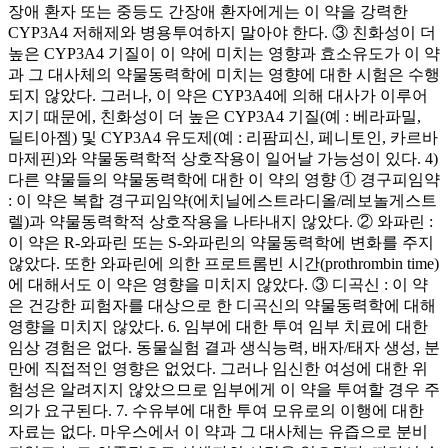
장애 환자 또는 중등도 간장애 환자에게는 이 약을 강력한
CYP3A4 저해제와 병용투여하지 말아야 한다. ③ 친화성이 더
높은 CYP3A4 기질이 이 약에 미치는 영향과 효소유도가 이 약
과 그 대사체의 약물동력학에 미치는 영향에 대한 시험은 수행
되지 않았다. 그러나, 이 약은 CYP3A4에 의해 대사가 이루어
지기 때문에, 친화성이 더 높은 CYP3A4 기질(예 : 베라파밀,
딜티아젬) 및 CYP3A4 유도제(예 : 리팜피신, 페니토인, 카르바
마제핀)와 약물동력학적 상호작용이 일어날 가능성이 있다. 4)
다른 약물들의 약물동력학에 대한 이 약의 영향 ① 경구피임약
: 이 약은 복합 경구피임약(에치닐에스트라디올/레보놀게스트
렐)과 약물동력학적 상호작용을 나타내지 않았다. ② 와파린 :
이 약은 R-와파린 또는 S-와파린의 약물동력학에 변화를 주지
않았다. 또한 와파린에 의한 프로트롬빈 시간(prothrombin time)
에 대해서도 이 약은 영향을 미치지 않았다. ③ 디곡신 : 이 약
은 건강한 피험자를 대상으로 한 디곡신의 약물동력학에 대해
영향을 미치지 않았다. 6. 임부에 대한 투여 임부 치료에 대한
임상 경험은 없다. 동물실험 결과 생식능력, 배자/태자 생성, 분
만에 직접적인 영향은 없었다. 그러나 임신한 여성에 대한 위
험성은 알려지지 않았으므로 임부에게 이 약을 투여할 경우 주
의가 요구된다. 7. 수유부에 대한 투여 모유로의 이행에 대한
자료는 없다. 마우스에서 이 약과 그 대사체는 유즙으로 분비