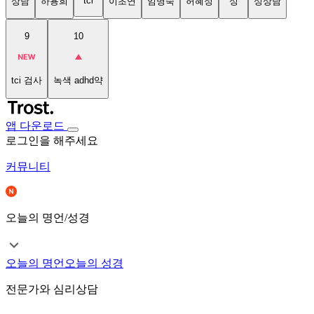
tci
상담
하용희
이초연
임명숙
허혜정
성
성상담
9
10
tci 검사
녹색 adhd약
앱 다운로드
로그인을 해주세요
커뮤니티
오늘의 명언/성경
오늘의 명언
오늘의 성경
전문가와 심리상담