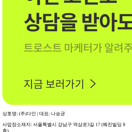
상호명: (주)다인 | 대표: 나승균
사업장소재지: 서울특별시 강남구 역삼로3길 17 (혜진빌딩 8
층)