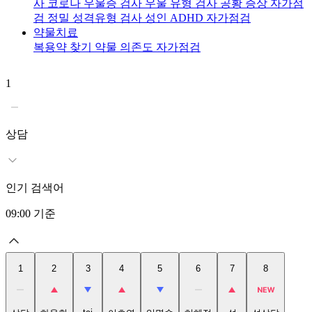
사
코로나 우울증 검사
우울 유형 검사
공황 증상 자가점
검
정밀 성격유형 검사
성인 ADHD 자가점검
약물치료
복용약 찾기
약물 의존도 자가점검
1
2
상담
인기 검색어
09:00
기준
1
2
3
4
5
6
7
8