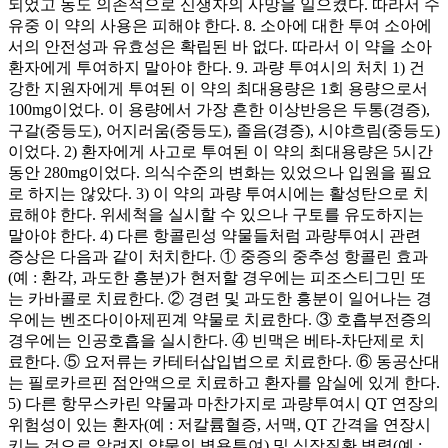
되었고 농도 의존적으로 신생자의 사망을 일으켰다. 따라서 수
유중 이 약의 사용은 피해야 한다. 8. 소아에 대한 투여 소아에
서의 안전성과 유효성은 확립된 바 없다. 따라서 이 약을 소아
환자에게 투여하지 말아야 한다. 9. 과량 투여시의 처치 1) 건
강한 지원자에게 투여된 이 약의 최대용량은 1회 용량으로서
100mg이었다. 이 용량에서 가장 흔한 이상반응은 두통(경증),
구갈(중등도), 어지러움(중등도), 졸음(경증), 시야흐림(중등도)
이었다. 2) 환자에게 사고로 투여된 이 약의 최대용량은 5시간
동안 280mg이었다. 의식수준의 변화는 있었으나 입원을 필요
로 하지는 않았다. 3) 이 약의 과량 투여시에는 활성탄으로 치
료해야 한다. 위세척을 실시할 수 있으나 구토를 유도하지는
말아야 한다. 4) 다른 항콜린성 약물들처럼 과량투여시 관련
증상은 다음과 같이 처치한다. ① 중증의 중추성 항콜린 효과
(예 : 환각, 과도한 흥분)가 현저할 경우에는 피조스티그민 또
는 카바콜로 치료한다. ② 경련 및 과도한 흥분이 일어나는 경
우에는 벤조다이아제핀계 약물로 치료한다. ③ 호흡부전증의
경우에는 인공호흡을 실시한다. ④ 빈맥은 베타-차단제로 치
료한다. ⑤ 요저류는 카테터삽입법으로 치료한다. ⑥ 동공산대
는 필로카르핀 점안액으로 치료하고 환자를 암실에 있게 한다.
5) 다른 항무스카린 약물과 마찬가지로 과량투여시 QT 연장의
위험성이 있는 환자(예 : 저칼륨혈증, 서맥, QT 간격을 연장시
키는 것으로 알려진 약물의 병용투여) 및 심장질환 병력(예 :