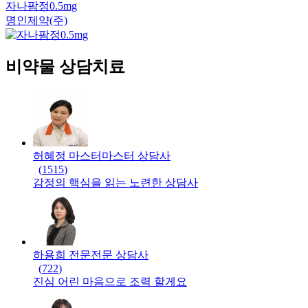
자나팜정0.5mg
명인제약(주)
비약물 상담치료
허혜정 마스터
마스터
상담사
(
1515
)
감정의 핵심을 읽는 노련한 상담사
하용희 전문
전문
상담사
(
722
)
진심 어린 마음으로 조력 할게요