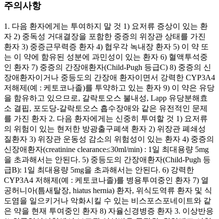
주의사항
1. 다음 환자에게는 투여하지 말 것 1) 요저류 증상이 있는 환
자 2) 중독성 거대결장을 포함한 중증의 위장관 상태를 가진
환자 3) 중증근무력증 환자 4) 협우각 녹내장 환자 5) 이 약 또
는 이 약에 함유된 성분에 과민성이 있는 환자 6) 혈액투석중
인 환자 7) 중증의 간장애환자(Child-Pugh 등급C) 8) 중증의 신
장애환자이거나 중등도의 간장애 환자이면서 강력한 CYP3A4
저해제(예 : 케토코나졸)를 투약하고 있는 환자 9) 이 약은 유당
을 함유하고 있으므로, 갈락토오스 불내성, Lapp 유당분해효
소 결핍, 포도당-갈락토오스 흡수장애와 같은 유전적인 문제
를 가진 환자 2. 다음 환자에게는 신중히 투여할 것 1) 요저류
의 위험이 있는 현저한 방광출구폐색 환자 2) 위장관 폐쇄성
질환자 3) 위장관 운동성 감소의 위험성이 있는 환자 4) 중증의
신장애환자(creatinine clearance≤30ml/min) : 1일 최대용량 5mg
을 초과해서는 안된다. 5) 중등도의 간장애환자(Child-Pugh 등
급B): 1일 최대용량 5mg을 초과해서는 안된다. 6) 강력한
CYP3A4 저해제(예 : 케토코나졸)를 병용투여중인 환자 7) 열
공허니아(틈새탈장, hiatus hernia) 환자, 위식도역류 환자 및 식
도염을 일으키거나 악화시킬 수 있는 비스포스포네이트와 같
은 약을 현재 투여중인 환자 8) 자율신경병증 환자 3. 이상반응