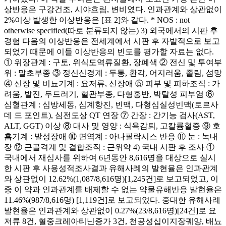
상반응은 구강건조, 시야흐림, 변비였다. 인과관계와 상관없이
2%이상 발생한 이상반응은 [표 2]와 같다. * NOS : not
otherwise specified(따로 분류되지 않는) 3) 외국에서의 시판 후
경험 다음의 이상반응은 전세계에서 시판 후 자발적으로 보고
되었기 때문에 이들 이상반응의 빈도를 평가할 자료는 없다.
① 위장관계 : 구토, 위식도역류질환, 장폐색 ② 전신 및 투여부
위 : 말초부종 ③ 정신신경계 : 두통, 환각, 어지러움, 졸림, 섬망
④ 신장 및 비뇨기계 : 요저류, 신장애 ⑤ 피부 및 피하조직 : 가
려움, 발진, 두드러기, 혈관부종, 다형홍반, 박탈성 피부염 ⑥
심혈관계 : 심방세동, 심계항진, 빈맥, 다형심실성빈맥(토르사
데 드 포인트), 심전도상 QT 연장 ⑦ 간장 : 간기능 검사(AST,
ALT, GGT) 이상 ⑧ 대사 및 영양 : 식욕감퇴, 고칼륨혈증 ⑨ 호
흡기계 : 발성장애 ⑩ 면역계 : 아나필락시스 반응 ⑪ 눈 : 녹내
장 ⑫ 근골격계 및 결합조직 : 근위약 4) 국내 시판 후 조사 ①
국내에서 재심사를 위하여 6년동안 8,616명을 대상으로 실시
한 시판 후 사용성적조사결과 유해사례의 발현율은 인과관계
와 상관없이 12.62%(1,087/8,616명)[1,245건]로 보고되었고, 이
중 이 약과 인과관계를 배제할 수 없는 약물유해반응 발현율은
11.46%(987/8,616명) [1,119건]로 보고되었다. 중대한 유해사례
발현율은 인과관계와 상관없이 0.27%(23/8,616명)[24건]로 요
저류 8건, 혈중크레아티닌증가 3건, 천공성십이지장궤양, 배뇨