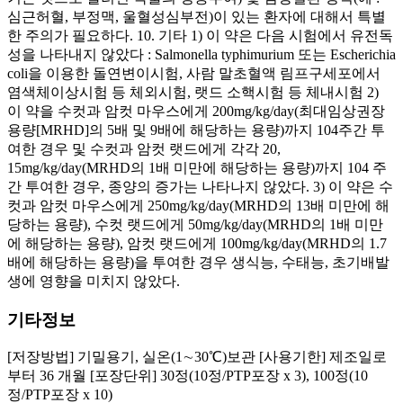
심근허혈, 부정맥, 울혈성심부전)이 있는 환자에 대해서 특별
한 주의가 필요하다. 10. 기타 1) 이 약은 다음 시험에서 유전독
성을 나타내지 않았다 : Salmonella typhimurium 또는 Escherichia
coli을 이용한 돌연변이시험, 사람 말초혈액 림프구세포에서
염색체이상시험 등 체외시험, 랫드 소핵시험 등 체내시험 2)
이 약을 수컷과 암컷 마우스에게 200mg/kg/day(최대임상권장
용량[MRHD]의 5배 및 9배에 해당하는 용량)까지 104주간 투
여한 경우 및 수컷과 암컷 랫드에게 각각 20,
15mg/kg/day(MRHD의 1배 미만에 해당하는 용량)까지 104 주
간 투여한 경우, 종양의 증가는 나타나지 않았다. 3) 이 약은 수
컷과 암컷 마우스에게 250mg/kg/day(MRHD의 13배 미만에 해
당하는 용량), 수컷 랫드에게 50mg/kg/day(MRHD의 1배 미만
에 해당하는 용량), 암컷 랫드에게 100mg/kg/day(MRHD의 1.7
배에 해당하는 용량)을 투여한 경우 생식능, 수태능, 초기배발
생에 영향을 미치지 않았다.
기타정보
[저장방법] 기밀용기, 실온(1∼30℃)보관 [사용기한] 제조일로
부터 36 개월 [포장단위] 30정(10정/PTP포장 x 3), 100정(10
정/PTP포장 x 10)