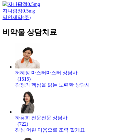
자나팜정0.5mg
명인제약(주)
비약물 상담치료
허혜정 마스터
마스터
상담사
(
1515
)
감정의 핵심을 읽는 노련한 상담사
하용희 전문
전문
상담사
(
722
)
진심 어린 마음으로 조력 할게요