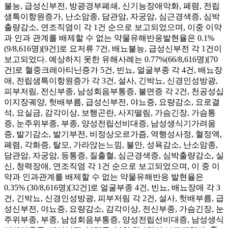
불능, 급성신부전, 방광경부폐쇄, 신기능장애악화, 폐렴, 전립
샘특이항원증가, 난소암종, 담관암, 자궁암, 심근경색증, 심박
출량감소, 연조직염이 각 1건 순으로 보고되었으며, 이중 이약
과 인과 관계를 배제할 수 없는 약물유해반응발현율은 0.1%
(9/8,616명)[9건]로 요저류 7건, 배뇨불능, 급성신부전 각 1건이
보고되었다. 예상하지 못한 유해사례는 0.77%(66/8,616명)[70
건]로 혈중크레아티닌증가 5건, 빈뇨, 얼굴부종 각 4건, 배뇨장
애, 전립샘특이항원증가 각 3건, 설사, 긴박뇨, 신경인성방광,
피부저림, 전신부종, 남성회음부통증, 불면증 각 2건, 천공성십
이지장궤양, 헛배부름, 급성신부전, 야뇨증, 요량감소, 요로결
석, 요실금, 감각이상, 보행곤란, 사지떨림, 가슴긴장, 가슴통
증, 눈주위부종, 부종, 양성전립선비대증, 남성생식기가려움
증, 발기감소, 발기부전, 비정상오르가즘, 역행성사정, 혈정액,
폐렴, 각화증, 탈모, 가라앉는느낌, 불안, 성욕감소, 난소암종,
담관암, 자궁암, 등통증, 질출혈, 심근경색증, 심박출량감소, 실
신, 청력장애, 연조직염 각 1건 순으로 보고되었으며, 이 중 이
약과 인과관계를 배제할 수 없는 약물유해반응 발현율은
0.35% (30/8,616명)[32건]로 얼굴부종 4건, 빈뇨, 배뇨장애 각 3
건, 긴박뇨, 신경인성방광, 피부저림 각 2건, 설사, 헛배부름, 급
성신부전, 야뇨증, 요량감소, 감각이상, 전신부종, 가슴긴장, 눈
주위부종, 부종, 남성회음부통증, 양성전립선비대증, 남성생식