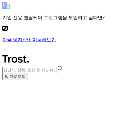
기업 전용 멘탈케어 프로그램
을 도입하고 싶다면?
지금
넛지EAP
이용해보기
앱 다운로드