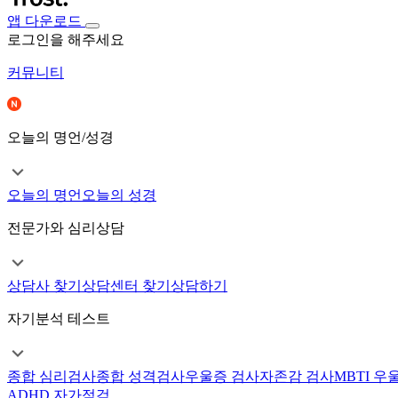
앱 다운로드
로그인을 해주세요
커뮤니티
오늘의 명언/성경
오늘의 명언
오늘의 성경
전문가와 심리상담
상담사 찾기
상담센터 찾기
상담하기
자기분석 테스트
종합 심리검사
종합 성격검사
우울증 검사
자존감 검사
MBTI 우
ADHD 자가점검