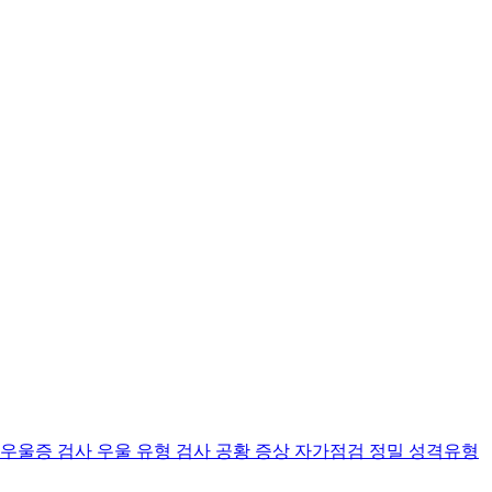
 우울증 검사
우울 유형 검사
공황 증상 자가점검
정밀 성격유형