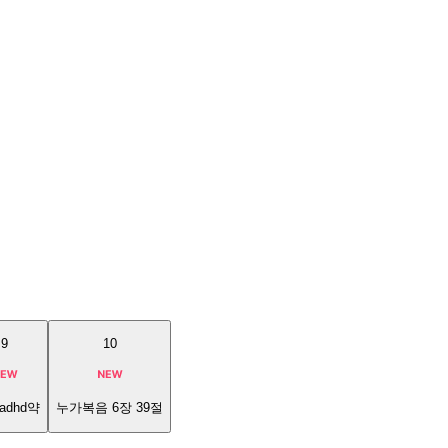
9
10
adhd약
누가복음 6장 39절