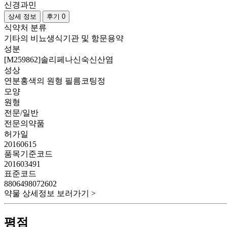
신경과민
상세 정보
후기 0
식약처 분류
기타의 비뇨생식기관 및 항문용약
성분
[M259862]솔리페나신숙신산염
성상
연분홍색의 원형 필름코팅정
모양
원형
전문/일반
전문의약품
허가일
20160615
품목기준코드
201603491
표준코드
8806498072602
약물 상세정보 보러가기 >
평점