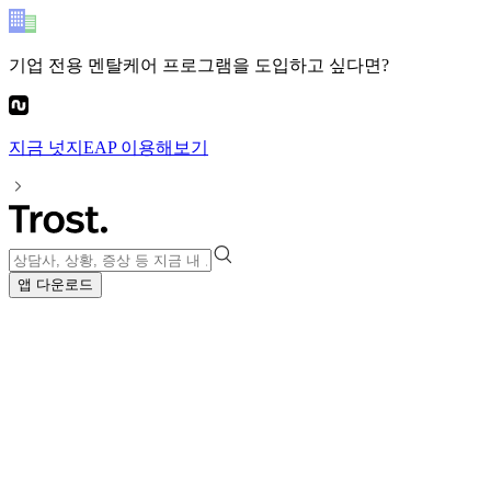
기업 전용 멘탈케어 프로그램
을 도입하고 싶다면?
지금
넛지EAP
이용해보기
앱 다운로드