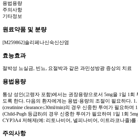
용법용량
주의사항
기타정보
원료약품 및 분량
[M259862]솔리페나신숙신산염
효능효과
절박성 뇨실금, 빈뇨, 요절박과 같은 과민성방광 증상의 치료
용법용량
통상 성인(고령자 포함)에서는 권장용량으로서 5mg을 1일 1회 
도록 한다. 다음의 환자에게는 용법·용량의 조절이 필요하다. 1. 신장애
(creatinine clearance≤30ml/min)의 경우 신중한 
(Child-Pugh 등급B)의 경우 신중한 투여가 필요하며 1일 1회 5
CYP3A4 저해제(예: 리토나비어, 넬피나비어, 이트라코나졸)를
주의사항