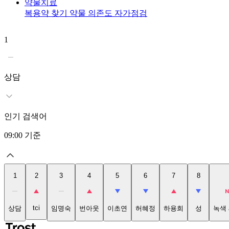
약물치료
복용약 찾기
약물 의존도 자가점검
1
상담
인기 검색어
09:00
기준
1
2
3
4
5
6
7
8
tci
상담
임명숙
번아웃
이초연
허혜정
하용희
성
녹색 