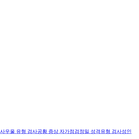
검사
우울 유형 검사
공황 증상 자가점검
정밀 성격유형 검사
성인