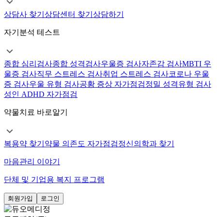
상담사 찾기
상담센터 찾기
상담하기
자기분석 테스트
종합 심리검사
종합 성격검사
우울증 검사
자존감 검사
MBTI 우
울증 검사
직무 스트레스 검사
취업 스트레스 검사
코로나 우울
증 검사
우울 유형 검사
공황 증상 자가점검
정밀 성격유형 검사
성인 ADHD 자가점검
약물치료 바로알기
복용약 찾기
약물 의존도 자가점검
정신의학과 찾기
마음관리 이야기
단체 및 기업용 복지 프로그램
회원가입
로그인