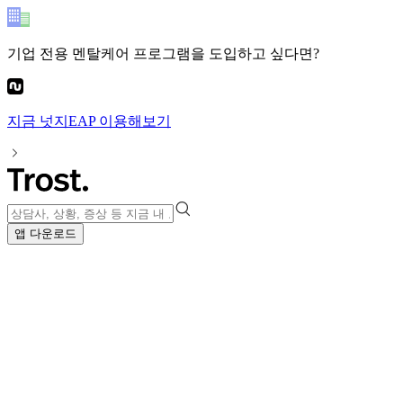
기업 전용 멘탈케어 프로그램
을 도입하고 싶다면?
지금
넛지EAP
이용해보기
앱 다운로드