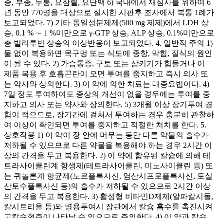
증, 부종, 두통, 요잠혈, 요단백 6) 국내에서 재심사를 위하여 6
년 동안 770명을 대상으로 실시한 시판후 조사에서 복통 1례가
보고되었다. 7) 기타 동일성분제제(500 mg 제제)에서 LDH 상
승, 0.1 % ∼ 1 %미만으로 γ-GTP 상승, ALP 상승, 0.1%미만으로
총 빌리루빈 상승의 이상반응이 보고되었다. 4. 일반적 주의 1)
물 없이 복용하면 목구멍 또는 식도에 종창, 막힘, 질식의 원인
이 될 수 있다. 2) 가슴통증, 구토 또는 삼키기가 힘들거나 이
제품 복용 후 호흡곤란이 오면 투여를 중지하고 즉시 의사 또
는 약사와 상의한다. 3) 이 약에 의한 치료는 대증요법이다. 4)
7일 정도 투여하여도 증상의 개선이 없을 경우에는 투여를 중
지하고 의사 또는 약사와 상의한다. 5) 3개월 이상 장기투여 경
험이 적으므로, 장기간에 걸쳐서 투여하는 경우 충분히 관찰하
여 이상이 확인되면 투여를 중지하고 적절한 처치를 한다. 5.
상호작용 1) 이 약이 장 안에 머무는 동안 다른 약물의 흡수가
저하될 수 있으므로 다른 약물을 복용해야 하는 경우 2시간 이
상의 간격을 두고 복용한다. 2) 이 약에 함유된 칼슘에 의해 테
트라사이클린계 항생제(테트라사이클린, 미노사이클린 등) 또
는 퀴놀론계 항균제(노르플록사신, 염산시프로플록사신, 토실
산토수플록사신 등)의 흡수가 저하될 수 있으므로 2시간 이상
의 간격을 두고 복용한다. 3) 활성형 비타민D제제(알파칼시돌,
칼시트리올 등)와 병용투여시 장관에서 칼슘 흡수를 촉진시켜
고칼슘혈증이 나타날 수 있으므로 주의한다. 4) 이 약과 칼슘