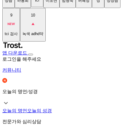
tci
상담
하용희
이초연
임명숙
허혜정
성
성상담
9
10
tci 검사
녹색 adhd약
앱 다운로드
로그인을 해주세요
커뮤니티
오늘의 명언/성경
오늘의 명언
오늘의 성경
전문가와 심리상담