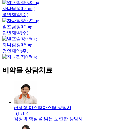
자나팜정0.25mg
명인제약(주)
알프람정0.5mg
환인제약(주)
자나팜정0.5mg
명인제약(주)
비약물 상담치료
허혜정 마스터
마스터
상담사
(
1515
)
감정의 핵심을 읽는 노련한 상담사