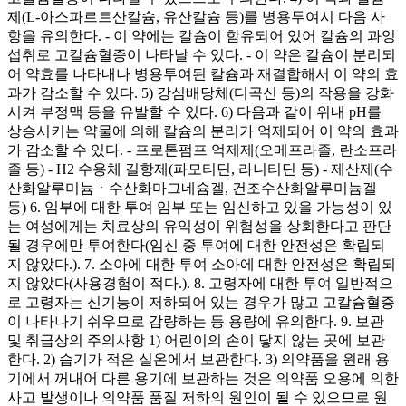
제(L-아스파르트산칼슘, 유산칼슘 등)를 병용투여시 다음 사
항을 유의한다. - 이 약에는 칼슘이 함유되어 있어 칼슘의 과잉
섭취로 고칼슘혈증이 나타날 수 있다. - 이 약은 칼슘이 분리되
어 약효를 나타내나 병용투여된 칼슘과 재결합해서 이 약의 효
과가 감소할 수 있다. 5) 강심배당체(디곡신 등)의 작용을 강화
시켜 부정맥 등을 유발할 수 있다. 6) 다음과 같이 위내 pH를
상승시키는 약물에 의해 칼슘의 분리가 억제되어 이 약의 효과
가 감소할 수 있다. - 프로톤펌프 억제제(오메프라졸, 란소프라
졸 등) - H2 수용체 길항제(파모티딘, 라니티딘 등) - 제산제(수
산화알루미늄ㆍ수산화마그네슘겔, 건조수산화알루미늄겔
등) 6. 임부에 대한 투여 임부 또는 임신하고 있을 가능성이 있
는 여성에게는 치료상의 유익성이 위험성을 상회한다고 판단
될 경우에만 투여한다(임신 중 투여에 대한 안전성은 확립되
지 않았다.). 7. 소아에 대한 투여 소아에 대한 안전성은 확립되
지 않았다(사용경험이 적다.). 8. 고령자에 대한 투여 일반적으
로 고령자는 신기능이 저하되어 있는 경우가 많고 고칼슘혈증
이 나타나기 쉬우므로 감량하는 등 용량에 유의한다. 9. 보관
및 취급상의 주의사항 1) 어린이의 손이 닿지 않는 곳에 보관
한다. 2) 습기가 적은 실온에서 보관한다. 3) 의약품을 원래 용
기에서 꺼내어 다른 용기에 보관하는 것은 의약품 오용에 의한
사고 발생이나 의약품 품질 저하의 원인이 될 수 있으므로 원