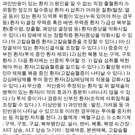
과민반응이 있는 환자 2) 원인을 알 수 없는 직장 출혈환자 3)
위험한 정도의 탈수증상 환자 4) 섭취가 어려운 질환(탈장, 열
공 등)이 있는 환자 5) 역류 위험이 있는(누워 있어야 하는 경우
등) 환자 6) 결장 무력증 혹은 배변 무력증 환자 7) 급성 복부질
환(충수염, 장출혈, 궤양성 결장염 등) 환자(증상을 악화시킬
수 있다.) 8) 장폐색 또는 장협착증 환자(증상을 악화시킬 수 있
다.) 9) 고칼슘혈증 환자(고칼슘혈증을 조장할 수 있다.) 10) 신
장결석이 있는 환자(신결석을 조장할 수 있다.) 11) 중증의 신
부전 환자(투석 중인 환자 제외) 12) 심한 복통 또는 구역, 구토
환자 2. 다음 환자에는 신중히 투여할 것. 1) 칼슘 섭취를 제한
해야 하는 환자(고칼슘혈증을 일으킬 수 있다.) 2) 활성형 비타
민D 제제를 복용 중인 환자(고칼슘혈증이 나타날 수 있다.) 3)
강심배당체를 투여 중인 환자(강심배당체의 작용을 강화시킬
수 있다.) 4) 무산증ㆍ저산증이 추정되는 환자 및 위 절제술의
병력이 있는 환자(이 약의 효과가 충분히 나타나지 않을 수 있
다.) 5) 투석 중이거나 경증의 신부전 환자(조직에 석회침착을
조장할 수 있다.) 3. 이상반응 1) 과민반응 : 발진, 가려움 등 과
민반응이 나타날 수 있으므로 이러한 경우에는 투여를 중지하
는 등 적절한 처치를 한다. 2) 혈액계 : 백혈구감소 3) 소화기계
: 구역, 구토, 구갈, 복부팽만감, 설사, 변비, 복통, 복명 4) 간장 :
AST 상승, ALT 상승 5) 기타 : 장폐색증, 분변매복, 고칼슘혈