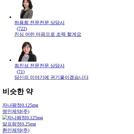
하용희 전문
전문
상담사
(
722
)
진심 어린 마음으로 조력 할게요
최진성 전문
전문
상담사
(
71
)
당신의 이야기에 귀기울이겠습니다
비슷한 약
자나팜정0.125mg
명인제약(주)
알프람정0.25mg
환인제약(주)