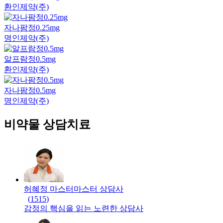
환인제약(주)
자나팜정0.25mg
명인제약(주)
알프람정0.5mg
환인제약(주)
자나팜정0.5mg
명인제약(주)
비약물 상담치료
허혜정 마스터
마스터
상담사
(
1515
)
감정의 핵심을 읽는 노련한 상담사