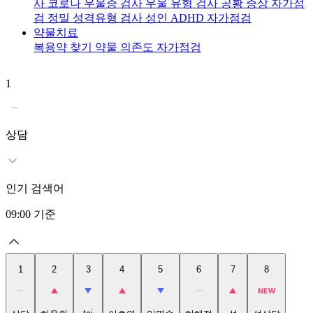
사
코로나 우울증 검사
우울 유형 검사
공황 증상 자가점
검
정밀 성격유형 검사
성인 ADHD 자가점검
약물치료
복용약 찾기
약물 의존도 자가점검
1
2
상담
인기 검색어
09:00
기준
1
2
3
4
5
6
7
8