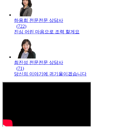
하용희 전문
전문
상담사
(
722
)
진심 어린 마음으로 조력 할게요
최진성 전문
전문
상담사
(
71
)
당신의 이야기에 귀기울이겠습니다