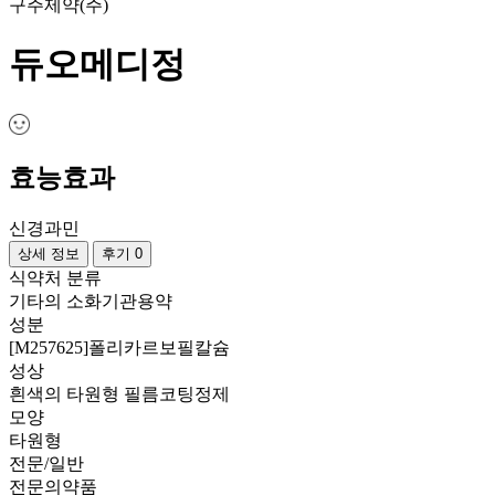
구주제약(주)
듀오메디정
효능효과
신경과민
상세 정보
후기 0
식약처 분류
기타의 소화기관용약
성분
[M257625]폴리카르보필칼슘
성상
흰색의 타원형 필름코팅정제
모양
타원형
전문/일반
전문의약품