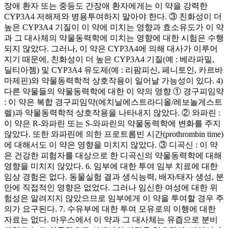
장애 환자 또는 중등도 간장애 환자에게는 이 약을 강력한
CYP3A4 저해제와 병용투여하지 말아야 한다. ③ 친화성이 더
높은 CYP3A4 기질이 이 약에 미치는 영향과 효소유도가 이 약
과 그 대사체의 약물동력학에 미치는 영향에 대한 시험은 수행
되지 않았다. 그러나, 이 약은 CYP3A4에 의해 대사가 이루어
지기 때문에, 친화성이 더 높은 CYP3A4 기질(예 : 베라파밀,
딜티아젬) 및 CYP3A4 유도제(예 : 리팜피신, 페니토인, 카르바
마제핀)와 약물동력학적 상호작용이 일어날 가능성이 있다. 4)
다른 약물들의 약물동력학에 대한 이 약의 영향 ① 경구피임약
: 이 약은 복합 경구피임약(에치닐에스트라디올/레보놀게스트
렐)과 약물동력학적 상호작용을 나타내지 않았다. ② 와파린 :
이 약은 R-와파린 또는 S-와파린의 약물동력학에 변화를 주지
않았다. 또한 와파린에 의한 프로트롬빈 시간(prothrombin time)
에 대해서도 이 약은 영향을 미치지 않았다. ③ 디곡신 : 이 약
은 건강한 피험자를 대상으로 한 디곡신의 약물동력학에 대해
영향을 미치지 않았다. 6. 임부에 대한 투여 임부 치료에 대한
임상 경험은 없다. 동물실험 결과 생식능력, 배자/태자 생성, 분
만에 직접적인 영향은 없었다. 그러나 임신한 여성에 대한 위
험성은 알려지지 않았으므로 임부에게 이 약을 투여할 경우 주
의가 요구된다. 7. 수유부에 대한 투여 모유로의 이행에 대한
자료는 없다. 마우스에서 이 약과 그 대사체는 유즙으로 분비