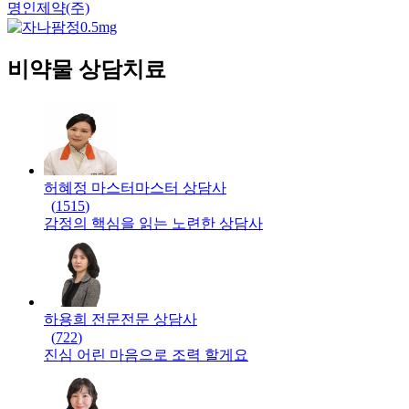
명인제약(주)
비약물 상담치료
허혜정 마스터
마스터
상담사
(
1515
)
감정의 핵심을 읽는 노련한 상담사
하용희 전문
전문
상담사
(
722
)
진심 어린 마음으로 조력 할게요