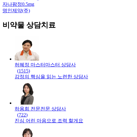
자나팜정0.5mg
명인제약(주)
비약물 상담치료
허혜정 마스터
마스터
상담사
(
1515
)
감정의 핵심을 읽는 노련한 상담사
하용희 전문
전문
상담사
(
722
)
진심 어린 마음으로 조력 할게요