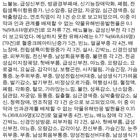
뇨불능, 급성신부전, 방광경부폐쇄, 신기능장애악화, 폐렴, 전
립샘특이항원증가, 난소암종, 담관암, 자궁암, 심근경색증, 심
박출량감소, 연조직염이 각 1건 순으로 보고되었으며, 이중 이
약과 인과 관계를 배제할 수 없는 약물유해반응발현율은 0.1
%(9/8,616명)[9건]로 요저류 7건, 배뇨불능, 급성신부전 각 1건
이 보고되었다. 예상하지 못한 유해사례는 0.77 %(66/8,616명)
[70건]로 혈중크레아티닌증가 5건, 빈뇨, 얼굴부종 각 4건, 배
뇨장애, 전립샘특이항원증가 각 3건, 설사, 긴박뇨, 신경인성방
광, 피부저림, 전신부종, 남성회음부통증, 불면증 각 2건, 천공
성십이지장궤양, 헛배부름, 급성신부전, 야뇨증, 요량감소, 요
로결석, 요실금, 감각이상, 보행곤란, 사지떨림, 가슴긴장, 가슴
통증, 눈주위부종, 부종, 양성전립선비대증, 남성생식기가려움
증, 발기감소, 발기부전, 비정상오르가즘, 역행성사정, 혈정액,
폐렴, 각화증, 탈모, 가라앉는느낌, 불안, 성욕감소, 난소암종,
담관암, 자궁암, 등통증, 질출혈, 심근경색증, 심박출량감소, 실
신, 청력장애, 연조직염 각 1건 순으로 보고되었으며, 이 중 이
약과 인과관계를 배제할 수 없는 약물유해반응 발현율은 0.35
% (30/8,616명)[32건]로 얼굴부종 4건, 빈뇨, 배뇨장애 각 3건,
긴박뇨, 신경인성방광, 피부저림 각 2건, 설사, 헛배부름, 급성
신부전, 야뇨증, 요량감소, 감각이상, 전신부종, 가슴긴장, 눈주
위부종, 부종, 남성회음부통증, 양성전립선비대증, 남성생식기