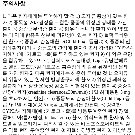
주의사항
1. 다음 환자에게는 투여하지 말 것 1) 요저류 증상이 있는 환
자 2) 중독성 거대결장을 포함한 중증의 위장관 상태를 가진
환자 3) 중증근무력증 환자 4) 협우각 녹내장 환자 5) 이 약 또
는 이 약에 함유된 성분에 과민성이 있는 환자 6) 혈액투석중
인 환자 7) 중증의 간장애환자(Child-Pugh 등급C) 8) 중증의 신
장애환자이거나 중등도의 간장애 환자이면서 강력한 CYP3A4
저해제(예 : 케토코나졸)를 투약하고 있는 환자 9) 이 약은 유당
을 함유하고 있으므로, 갈락토오스 불내성, Lapp 유당분해효
소 결핍, 포도당-갈락토오스 흡수장애와 같은 유전적인 문제
를 가진 환자 2. 다음 환자에게는 신중히 투여할 것 1) 요저류
의 위험이 있는 현저한 방광출구폐색 환자 2) 위장관 폐쇄성
질환자 3) 위장관 운동성 감소의 위험성이 있는 환자 4) 중증의
신장애환자(creatinine clearance≤30ml/min) : 1일 최대용량 5 mg
을 초과해서는 안된다. 5) 중등도의 간장애환자(Child-Pugh 등
급B): 1일 최대용량 5 mg을 초과해서는 안된다. 6) 강력한
CYP3A4 저해제(예 : 케토코나졸)를 병용투여중인 환자 7) 열
공허니아(틈새탈장, hiatus hernia) 환자, 위식도역류 환자 및 식
도염을 일으키거나 악화시킬 수 있는 비스포스포네이트와 같
은 약을 현재 투여중인 환자 8) 자율신경병증 환자 3. 이상반응