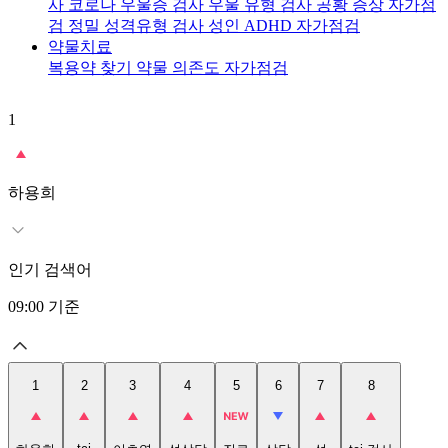
사
코로나 우울증 검사
우울 유형 검사
공황 증상 자가점
검
정밀 성격유형 검사
성인 ADHD 자가점검
약물치료
복용약 찾기
약물 의존도 자가점검
1
2
t
하용희
인기 검색어
09:00
기준
1
2
3
4
5
6
7
8