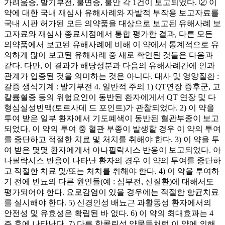
가려움증, 발기부전, 불면증, 불안 각 1건이 보고되었다. ② 이
약에 대한 국내 재심사 유해사례와 자발적 부작용 보고자료를
국내 시판 허가된 모든 의약품을 대상으로 보고된 유해사례 보
고자료와 재심사 종료시점에서 통합 평가한 결과, 다른 모든
의약품에서 보고된 유해사례에 비해 이 약에서 통계적으로 유
의하게 많이 보고된 유해사례 중 새로 확인된 것들은 다음과
같다. 다만, 이 결과가 해당성분과 다음의 유해사례간에 인과
관계가 입증된 것을 의미하는 것은 아니다. 대사 및 영양질환 :
갈증 생식기계 : 발기부전 4. 일반적 주의 1) QT연장 증후군, 고
칼륨혈증 등의 위험요인이 동반된 환자에게서 QT 연장 및 다
형심실성빈맥(토르사데 드 포인트)가 관찰되었다. 2) 이 약을
투여 받은 일부 환자에서 기도폐색이 동반된 혈관부종이 보고
되었다. 이 약의 투여 중 혈관 부종이 발생할 경우 이 약의 투여
를 중단하고 적절한 치료 및 처치를 취해야 한다. 3) 이 약을 투
여 받은 몇몇 환자에게서 아나필락시스 반응이 보고되었다. 아
나필락시스 반응이 나타난 환자의 경우 이 약의 투여를 중단하
고 적절한 치료 및/또는 처치를 취해야 한다. 4) 이 약을 투여하
기 전에 빈뇨의 다른 원인들(예 : 심부전, 신질환)에 대해서도
평가되어야 한다. 요로감염이 있을 경우에는 적절한 항균치료
를 실시해야 한다. 5) 신경인성 배뇨근 과활동성 환자에서의
안전성 및 유효성은 확립된 바 없다. 6) 이 약의 최대효과는 4
주 후에 나타난다. 7) 다른 항콜린성 약물들처럼 이 약에 의해