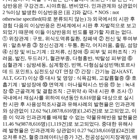
상반응은 구강건조, 시야흐림, 변비였다. 인과관계와 상관없이
2 %이상 발생한 이상반응은 [표 2]와 같다. * NOS : not
otherwise specified(따로 분류되지 않는) 3) 외국에서의 시판 후
경험 다음의 이상반응은 전세계에서 시판 후 자발적으로 보고
되었기 때문에 이들 이상반응의 빈도를 평가할 자료는 없다.
① 위장관계 : 구토, 위식도역류질환, 장폐색 ② 전신 및 투여부
위 : 말초부종 ③ 정신신경계 : 두통, 환각, 어지러움, 졸림, 섬망
④ 신장 및 비뇨기계 : 요저류, 신장애 ⑤ 피부 및 피하조직 : 가
려움, 발진, 두드러기, 혈관부종, 다형홍반, 박탈성 피부염 ⑥
심혈관계 : 심방세동, 심계항진, 빈맥, 다형심실성빈맥(토르사
데 드 포인트), 심전도상 QT 연장 ⑦ 간장 : 간기능 검사(AST,
ALT, GGT) 이상 ⑧ 대사 및 영양 : 식욕감퇴, 고칼륨혈증 ⑨ 호
흡기계 : 발성장애 ⑩ 면역계 : 아나필락시스 반응 ⑪ 눈 : 녹내
장 ⑫ 근골격계 및 결합조직 : 근위약 4) 국내 시판 후 조사 ①
국내에서 재심사를 위하여 6년동안 8,616명을 대상으로 실시
한 시판 후 사용성적조사결과 유해사례의 발현율은 인과관계
와 상관없이 12.62 %(1,087/8,616명)[1,245건]로 보고되었고, 이
중 이 약과 인과관계를 배제할 수 없는 약물유해반응 발현율은
11.46 %(987/8,616명) [1,119건]로 보고되었다. 중대한 유해사
례 발현율은 인과관계와 상관없이 0.27 %(23/8,616명)[24건]로
요저류 8건, 혈중크레아티닌증가 3건, 천공성십이지장궤양, 배