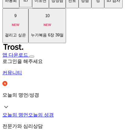
tci
하용희
이초연
성상담
진로
상담
성
tci 검사
9
10
걸리고 싶은
누가복음 6장 39절
앱 다운로드
로그인을 해주세요
커뮤니티
오늘의 명언/성경
오늘의 명언
오늘의 성경
전문가와 심리상담