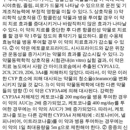
시야흐림, 졸림, 피로가 드물게 나타날 수 있으므로 운전 및 기
계조작능력에 부정적 영향을 미칠 수 있다. 5. 상호작용 1) 약
리학적 상호작용 ① 항콜린성 약물과 병용 투여할 경우 이 약
의 치료 효과를 증대시키거나 바람직하지 않은 효과가 나타날
수 있다. 이 약의 치료를 중단한 후 다른 항콜린성 약물로 치료
를 할 경우 약 1주일 정도의 휴약기가 필요하다. 콜린 수용체
효능약을 병용 투여할 경우 이 약의 치료효과가 감소될 수 있
다. ② 이 약은 메토클로프라미드, 시사프라이드와 같은 위장
관 운동성을 증가시키는 약물의 효과를 감소시킬 수 있다. 2)
약물동력학적 상호작용 시험관내(in vitro) 실험 결과, 이 약은
치료 농도에서 사람 간 마이크로솜에서 추출된 CYP1A1/2,
2C9, 2C19, 2D6, 3A4를 저해하지 않았다. 따라서, 이 약은 이러
한 CYP 효소에 의해 대사되는 약물의 청소율(clearance)을 변화
시키지 않을 것 같다. 3) 이 약의 약물동력학에 대한 다른 약물
들의 영향 ① 이 약은 CYP3A4에 의해 대사된다. 강력한
CYP3A4 저해제인 케토코나졸 200 mg/day을 병용 투여한 경우
이 약의 AUC는 2배 증가되었고, 케토코나졸 400 mg/day를 투
여한 경우에는 이 약의 AUC가 3배 증가되었다. 따라서, 케토
코나졸 또는 다른 강력한 CYP3A4 저해제(예 : 리토나비어, 넬
피나비어, 이트라코나졸)를 이 약과 병용 투여하는 경우에는
이 약의 1일 최대용량을 5m g으로 제한해야 한다. ② 중증의 신