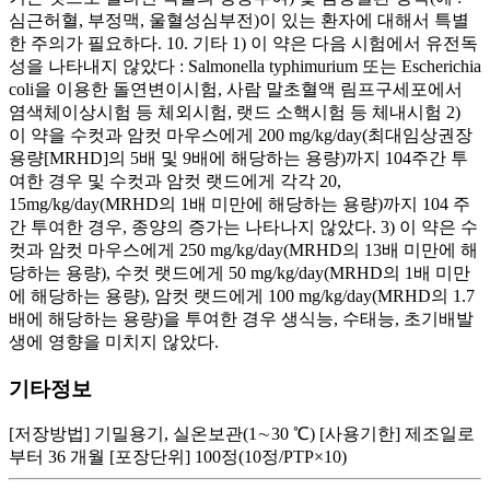
심근허혈, 부정맥, 울혈성심부전)이 있는 환자에 대해서 특별
한 주의가 필요하다. 10. 기타 1) 이 약은 다음 시험에서 유전독
성을 나타내지 않았다 : Salmonella typhimurium 또는 Escherichia
coli을 이용한 돌연변이시험, 사람 말초혈액 림프구세포에서
염색체이상시험 등 체외시험, 랫드 소핵시험 등 체내시험 2)
이 약을 수컷과 암컷 마우스에게 200 mg/kg/day(최대임상권장
용량[MRHD]의 5배 및 9배에 해당하는 용량)까지 104주간 투
여한 경우 및 수컷과 암컷 랫드에게 각각 20,
15mg/kg/day(MRHD의 1배 미만에 해당하는 용량)까지 104 주
간 투여한 경우, 종양의 증가는 나타나지 않았다. 3) 이 약은 수
컷과 암컷 마우스에게 250 mg/kg/day(MRHD의 13배 미만에 해
당하는 용량), 수컷 랫드에게 50 mg/kg/day(MRHD의 1배 미만
에 해당하는 용량), 암컷 랫드에게 100 mg/kg/day(MRHD의 1.7
배에 해당하는 용량)을 투여한 경우 생식능, 수태능, 초기배발
생에 영향을 미치지 않았다.
기타정보
[저장방법] 기밀용기, 실온보관(1∼30 ℃) [사용기한] 제조일로
부터 36 개월 [포장단위] 100정(10정/PTP×10)