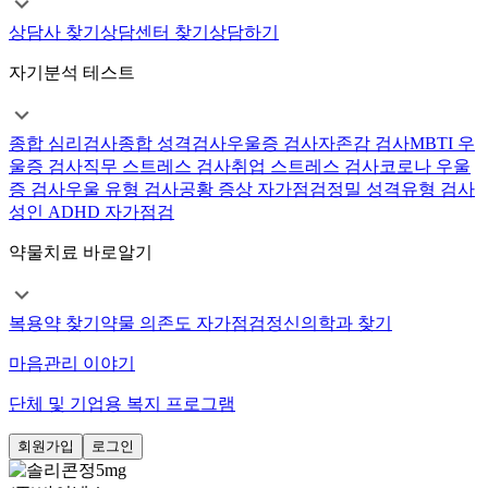
상담사 찾기
상담센터 찾기
상담하기
자기분석 테스트
종합 심리검사
종합 성격검사
우울증 검사
자존감 검사
MBTI 우
울증 검사
직무 스트레스 검사
취업 스트레스 검사
코로나 우울
증 검사
우울 유형 검사
공황 증상 자가점검
정밀 성격유형 검사
성인 ADHD 자가점검
약물치료 바로알기
복용약 찾기
약물 의존도 자가점검
정신의학과 찾기
마음관리 이야기
단체 및 기업용 복지 프로그램
회원가입
로그인