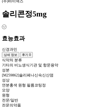
(주)바이넥스
솔리콘정5mg
효능효과
신경과민
상세 정보
후기 0
식약처 분류
기타의 비뇨생식기관 및 항문용약
성분
[M259862]솔리페나신숙신산염
성상
연분홍색 원형 필름코팅정
모양
원형
전문/일반
전문의약품