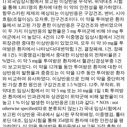
1) 외국임상시험에서 보고된 이상반응 무작위, 위약대조 시험
을 통해 1,811명의 환자에 대한 이 약의 안전성을 평가하였다.
항무스카린 제제의 예상되는 이상반응은 구강건조, 변비, 시야
흐림(조절이상), 요저류, 안구건조이다. 이 약을 투여받은 환자
들에서 보고된 가장 흔한 이상반응은 구강건조와 변비였으며
이 두 가지 이상반응의 발현율은 5 mg 투여군에 비해 10 mg 투
여군에서 더 높았다. 4건의 12주 이중맹검 임상시험에서 3건의
위장관련 중대한 이상반응이 있었으며, 모두 이 약 10 mg을 투
여받은 환자에서 나타났다(대변막힘 1건, 결장폐쇄, 1건, 장폐
쇄 1건). 이중맹검시험에서 중대한 이상반응의 전체비율은 2
%였다. 이 약 5 mg을 투여받은 환자에서 혈관신경성부종 1건
이 보고되었다. 이 약을 12개월 동안 투여받은 환자에 대한 이
상반응의 발현율과 중증도는 이 약을 12주 동안 투여받은 환자
와 비교하여 유사하였다. 이상반응으로 인해 이 약을 중단하게
된 가장 흔한 원인은 구강건조로 1.5 %였다. 12주, 무작위, 위
약대조 임상시험에서 이 약 5 mg 또는 10 mg을 1일 1회 투여받
은 환자에서 인과관게와 상관없이 위약군에 비해 발현율이 더
높고 1 % 이상 발생한 이상반응은 [표1]과 같다. * NOS : not
otherwise specified(따로 분류되지 않는) 2) 국내 임상시험에서
보고된 이상반응 국내에서 실시된 무작위배정, 이중맹검, 톨터
로딘 대조, 임상시험을 통해 354명의 환자에 대한 안전성을 평
가하였다. 이 약을 투여받은 환자들에서 보고된 가장 흔한 이