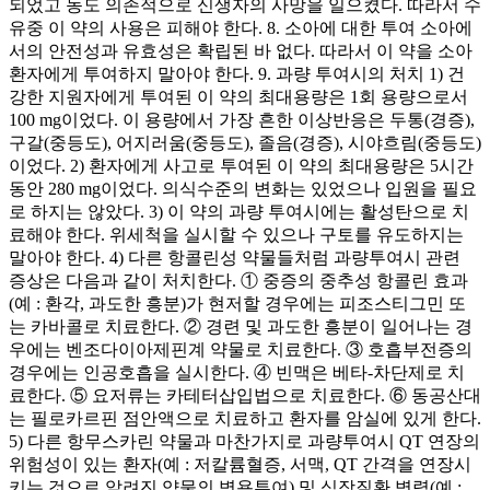
되었고 농도 의존적으로 신생자의 사망을 일으켰다. 따라서 수
유중 이 약의 사용은 피해야 한다. 8. 소아에 대한 투여 소아에
서의 안전성과 유효성은 확립된 바 없다. 따라서 이 약을 소아
환자에게 투여하지 말아야 한다. 9. 과량 투여시의 처치 1) 건
강한 지원자에게 투여된 이 약의 최대용량은 1회 용량으로서
100 mg이었다. 이 용량에서 가장 흔한 이상반응은 두통(경증),
구갈(중등도), 어지러움(중등도), 졸음(경증), 시야흐림(중등도)
이었다. 2) 환자에게 사고로 투여된 이 약의 최대용량은 5시간
동안 280 mg이었다. 의식수준의 변화는 있었으나 입원을 필요
로 하지는 않았다. 3) 이 약의 과량 투여시에는 활성탄으로 치
료해야 한다. 위세척을 실시할 수 있으나 구토를 유도하지는
말아야 한다. 4) 다른 항콜린성 약물들처럼 과량투여시 관련
증상은 다음과 같이 처치한다. ① 중증의 중추성 항콜린 효과
(예 : 환각, 과도한 흥분)가 현저할 경우에는 피조스티그민 또
는 카바콜로 치료한다. ② 경련 및 과도한 흥분이 일어나는 경
우에는 벤조다이아제핀계 약물로 치료한다. ③ 호흡부전증의
경우에는 인공호흡을 실시한다. ④ 빈맥은 베타-차단제로 치
료한다. ⑤ 요저류는 카테터삽입법으로 치료한다. ⑥ 동공산대
는 필로카르핀 점안액으로 치료하고 환자를 암실에 있게 한다.
5) 다른 항무스카린 약물과 마찬가지로 과량투여시 QT 연장의
위험성이 있는 환자(예 : 저칼륨혈증, 서맥, QT 간격을 연장시
키는 것으로 알려진 약물의 병용투여) 및 심장질환 병력(예 :