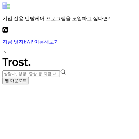
기업 전용 멘탈케어 프로그램
을 도입하고 싶다면?
지금
넛지EAP
이용해보기
앱 다운로드