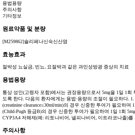
용법용량
주의사항
기타정보
원료약품 및 분량
[M259862]솔리페나신숙신산염
효능효과
절박성 뇨실금, 빈뇨, 요절박과 같은 과민성방광 증상의 치료
용법용량
통상 성인(고령자 포함)에서는 권장용량으로서 5mg을 1일 1회 
도록 한다. 다음의 환자에게는 용법·용량의 조절이 필요하다. 1. 신장애
(creatinine clearance≤30ml/min)의 경우 신중한 
(Child-Pugh 등급B)의 경우 신중한 투여가 필요하며 1일 1회 5
CYP3A4 저해제(예: 리토나비어, 넬피나비어, 이트라코나졸)를
주의사항