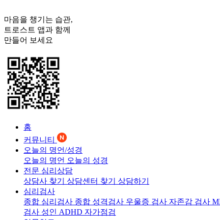
마음을 챙기는 습관,
트로스트
앱과 함께
만들어 보세요
홈
커뮤니티
오늘의 명언/성경
오늘의 명언
오늘의 성경
전문 심리상담
상담사 찾기
상담센터 찾기
상담하기
심리검사
종합 심리검사
종합 성격검사
우울증 검사
자존감 검사
M
검사
성인 ADHD 자가점검