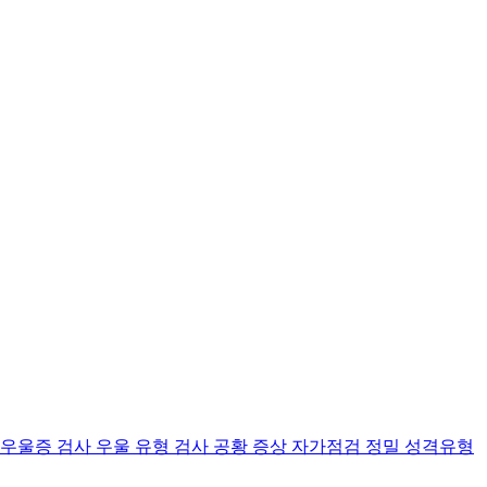
 우울증 검사
우울 유형 검사
공황 증상 자가점검
정밀 성격유형