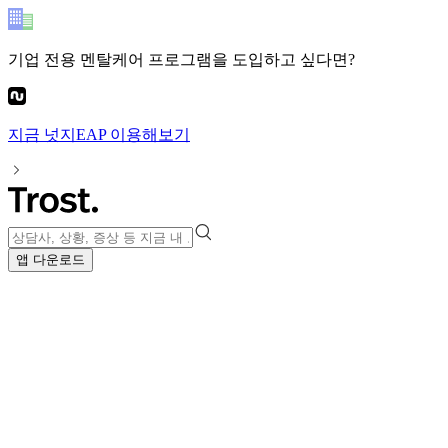
기업 전용 멘탈케어 프로그램
을 도입하고 싶다면?
지금
넛지EAP
이용해보기
앱 다운로드