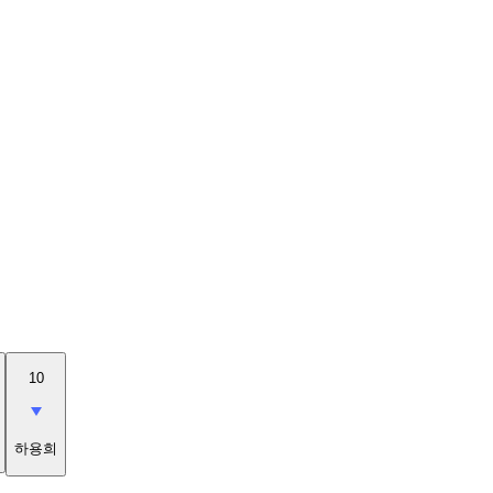
10
하용희