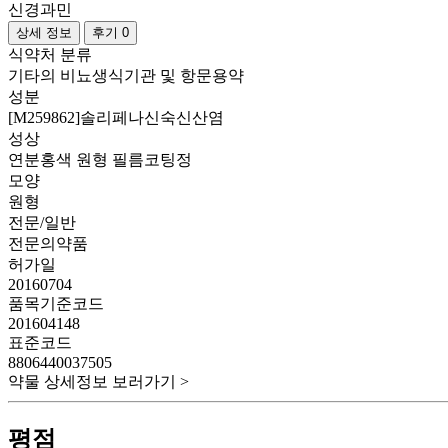
신경과민
상세 정보
후기 0
식약처 분류
기타의 비뇨생식기관 및 항문용약
성분
[M259862]솔리페나신숙신산염
성상
연분홍색 원형 필름코팅정
모양
원형
전문/일반
전문의약품
허가일
20160704
품목기준코드
201604148
표준코드
8806440037505
약물 상세정보 보러가기 >
평점