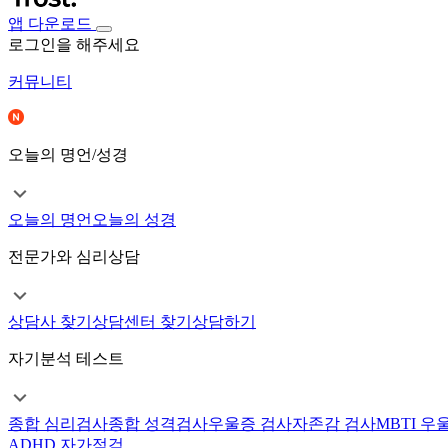
앱 다운로드
로그인을 해주세요
커뮤니티
오늘의 명언/성경
오늘의 명언
오늘의 성경
전문가와 심리상담
상담사 찾기
상담센터 찾기
상담하기
자기분석 테스트
종합 심리검사
종합 성격검사
우울증 검사
자존감 검사
MBTI 우
ADHD 자가점검