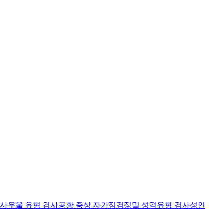
검사
우울 유형 검사
공황 증상 자가점검
정밀 성격유형 검사
성인