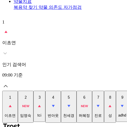
약물치료
복용약 찾기
약물 의존도 자가점검
1
이초연
인기 검색어
09:00
기준
1
2
3
4
5
6
7
8
9
tci
adhd
이초연
임명숙
번아웃
천세경
허혜정
진로
성