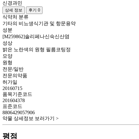
신경과민
상세 정보
후기 0
식약처 분류
기타의 비뇨생식기관 및 항문용약
성분
[M259862]솔리페나신숙신산염
성상
밝은 노란색의 원형 필름코팅정
모양
원형
전문/일반
전문의약품
허가일
20160715
품목기준코드
201604378
표준코드
8806429057906
약물 상세정보 보러가기 >
평점