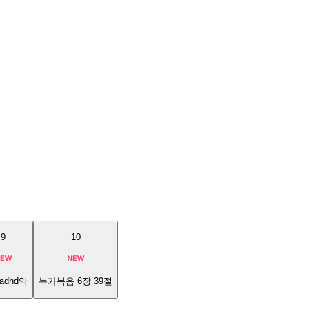
9
10
adhd약
누가복음 6장 39절