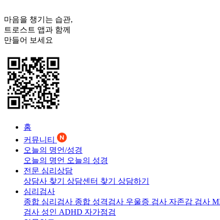
마음을 챙기는 습관,
트로스트
앱과 함께
만들어 보세요
홈
커뮤니티
오늘의 명언/성경
오늘의 명언
오늘의 성경
전문 심리상담
상담사 찾기
상담센터 찾기
상담하기
심리검사
종합 심리검사
종합 성격검사
우울증 검사
자존감 검사
M
검사
성인 ADHD 자가점검