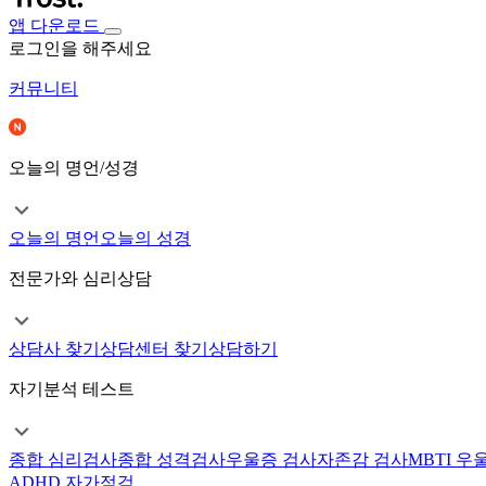
앱 다운로드
로그인을 해주세요
커뮤니티
오늘의 명언/성경
오늘의 명언
오늘의 성경
전문가와 심리상담
상담사 찾기
상담센터 찾기
상담하기
자기분석 테스트
종합 심리검사
종합 성격검사
우울증 검사
자존감 검사
MBTI 우
ADHD 자가점검