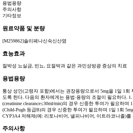
용법용량
주의사항
기타정보
원료약품 및 분량
[M259862]솔리페나신숙신산염
효능효과
절박성 뇨실금, 빈뇨, 요절박과 같은 과민성방광 증상의 치료
용법용량
통상 성인(고령자 포함)에서는 권장용량으로서 5mg을 1일 1회 
도록 한다. 다음의 환자에게는 용법·용량의 조절이 필요하다. 1. 신장애
(creatinine clearance≤30ml/min)의 경우 신중한 
(Child-Pugh 등급B)의 경우 신중한 투여가 필요하며 1일 1회 5
CYP3A4 저해제(예: 리토나비어, 넬피나비어, 이트라코나졸)를
주의사항