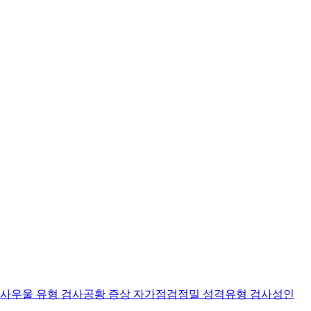
검사
우울 유형 검사
공황 증상 자가점검
정밀 성격유형 검사
성인