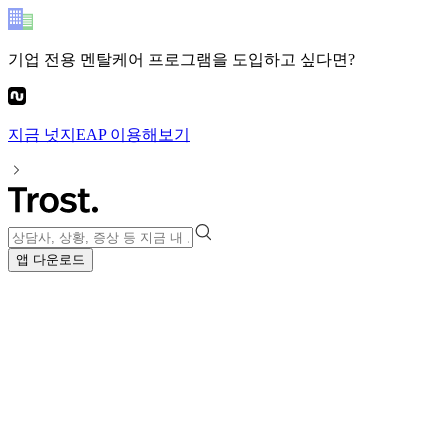
기업 전용 멘탈케어 프로그램
을 도입하고 싶다면?
지금
넛지EAP
이용해보기
앱 다운로드