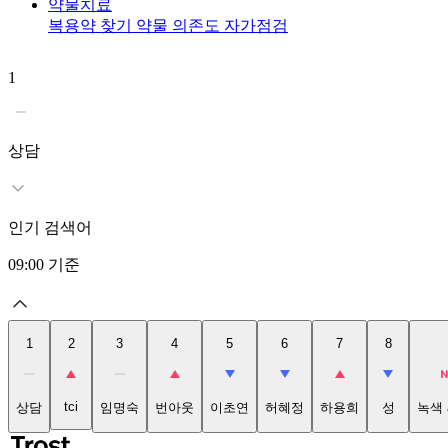
약물치료
복용약 찾기
약물 의존도 자가점검
1
상담
인기 검색어
09:00
기준
1
2
3
4
5
6
7
8
tci
상담
임명숙
번아웃
이초연
허혜정
하용희
성
녹색 