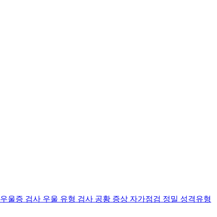
 우울증 검사
우울 유형 검사
공황 증상 자가점검
정밀 성격유형