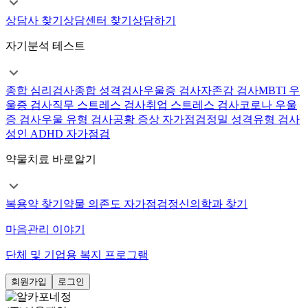
상담사 찾기
상담센터 찾기
상담하기
자기분석 테스트
종합 심리검사
종합 성격검사
우울증 검사
자존감 검사
MBTI 우
울증 검사
직무 스트레스 검사
취업 스트레스 검사
코로나 우울
증 검사
우울 유형 검사
공황 증상 자가점검
정밀 성격유형 검사
성인 ADHD 자가점검
약물치료 바로알기
복용약 찾기
약물 의존도 자가점검
정신의학과 찾기
마음관리 이야기
단체 및 기업용 복지 프로그램
회원가입
로그인