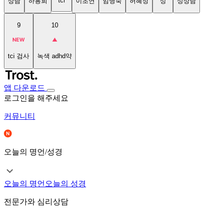
tci
상담
하용희
이초연
임명숙
허혜정
성
성상담
9
10
tci 검사
녹색 adhd약
앱 다운로드
로그인을 해주세요
커뮤니티
오늘의 명언/성경
오늘의 명언
오늘의 성경
전문가와 심리상담