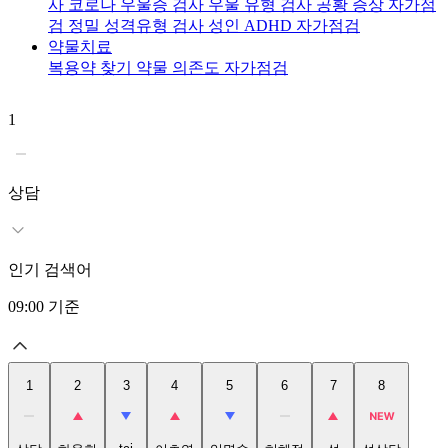
사
코로나 우울증 검사
우울 유형 검사
공황 증상 자가점
검
정밀 성격유형 검사
성인 ADHD 자가점검
약물치료
복용약 찾기
약물 의존도 자가점검
1
2
상담
인기 검색어
09:00
기준
1
2
3
4
5
6
7
8