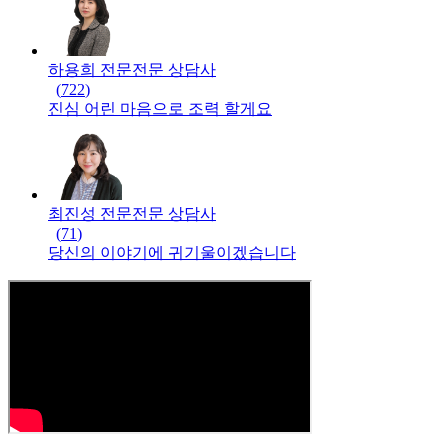
하용희 전문
전문
상담사
(
722
)
진심 어린 마음으로 조력 할게요
최진성 전문
전문
상담사
(
71
)
당신의 이야기에 귀기울이겠습니다