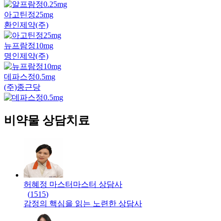
아고틴정25mg
환인제약(주)
뉴프람정10mg
명인제약(주)
데파스정0.5mg
(주)종근당
비약물 상담치료
허혜정 마스터
마스터
상담사
(
1515
)
감정의 핵심을 읽는 노련한 상담사