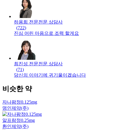
하용희 전문
전문
상담사
(
722
)
진심 어린 마음으로 조력 할게요
최진성 전문
전문
상담사
(
71
)
당신의 이야기에 귀기울이겠습니다
비슷한 약
자나팜정0.125mg
명인제약(주)
알프람정0.25mg
환인제약(주)