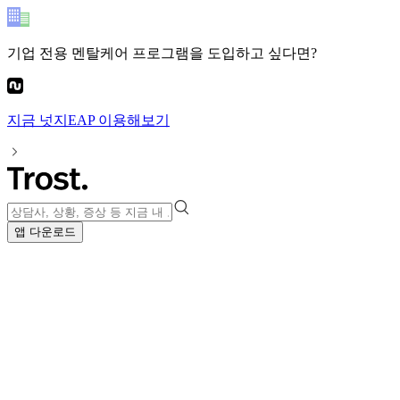
기업 전용 멘탈케어 프로그램
을 도입하고 싶다면?
지금
넛지EAP
이용해보기
앱 다운로드