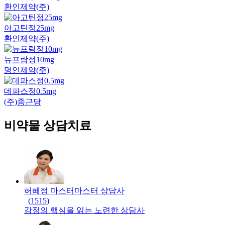
환인제약(주)
아고틴정25mg
환인제약(주)
뉴프람정10mg
명인제약(주)
데파스정0.5mg
(주)종근당
비약물 상담치료
허혜정 마스터
마스터
상담사
(
1515
)
감정의 핵심을 읽는 노련한 상담사