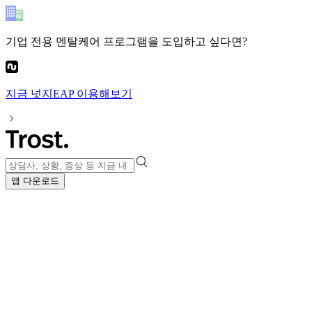
기업 전용 멘탈케어 프로그램
을 도입하고 싶다면?
지금
넛지EAP
이용해보기
앱 다운로드