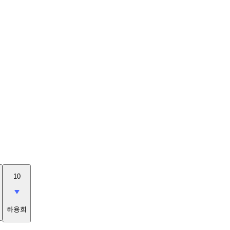
10
하용희