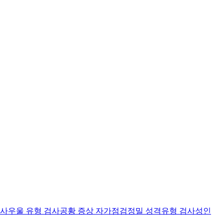
검사
우울 유형 검사
공황 증상 자가점검
정밀 성격유형 검사
성인