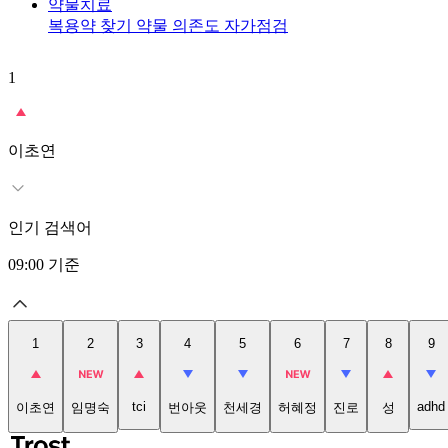
약물치료
복용약 찾기
약물 의존도 자가점검
1
이초연
인기 검색어
09:00
기준
1
2
3
4
5
6
7
8
9
tci
adhd
이초연
임명숙
번아웃
천세경
허혜정
진로
성