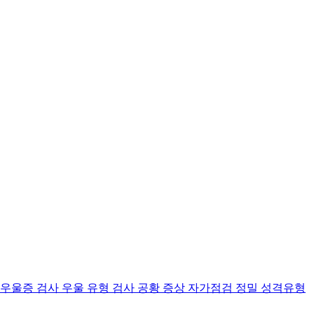
 우울증 검사
우울 유형 검사
공황 증상 자가점검
정밀 성격유형