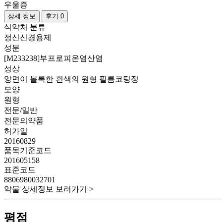
우울증
상세 정보
후기 0
식약처 분류
정신신경용제
성분
[M233238]부프로피온염산염
성상
양면이 볼록한 흰색의 원형 필름코팅정
모양
원형
전문/일반
전문의약품
허가일
20160829
품목기준코드
201605158
표준코드
8806980032701
약물 상세정보 보러가기 >
평점