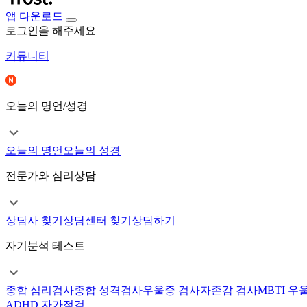
앱 다운로드
로그인을 해주세요
커뮤니티
오늘의 명언/성경
오늘의 명언
오늘의 성경
전문가와 심리상담
상담사 찾기
상담센터 찾기
상담하기
자기분석 테스트
종합 심리검사
종합 성격검사
우울증 검사
자존감 검사
MBTI 우
ADHD 자가점검