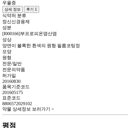
우울증
상세 정보
후기 1
식약처 분류
정신신경용제
성분
[I000166]부프로피온염산염
성상
양면이 볼록한 흰색의 원형 필름코팅정
모양
원형
전문/일반
전문의약품
허가일
20160830
품목기준코드
201605175
표준코드
8806572029102
약물 상세정보 보러가기 >
평점