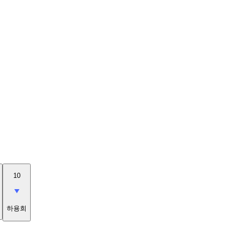
10
하용희