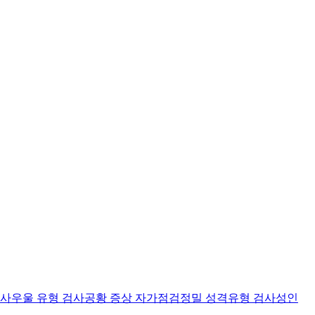
검사
우울 유형 검사
공황 증상 자가점검
정밀 성격유형 검사
성인