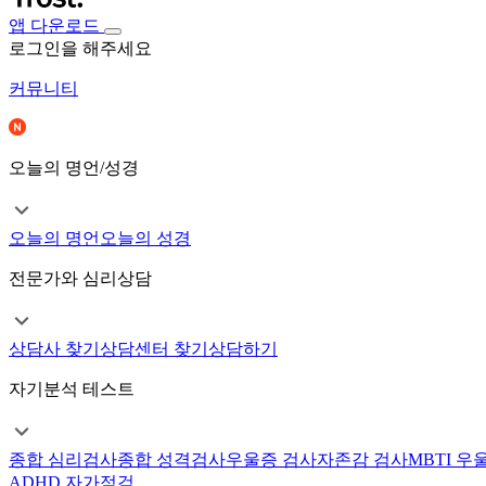
앱 다운로드
로그인을 해주세요
커뮤니티
오늘의 명언/성경
오늘의 명언
오늘의 성경
전문가와 심리상담
상담사 찾기
상담센터 찾기
상담하기
자기분석 테스트
종합 심리검사
종합 성격검사
우울증 검사
자존감 검사
MBTI 우
ADHD 자가점검