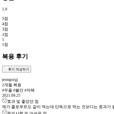
1.0
5
점
4
점
3
점
2
점
1
1
점
복용 후기
후기 작성하기
jeongss
님
2개월 복용
#우울 #불안 #자해
2021.09.25
효과 및 좋았던 점
제가 졸로푸트도 같이 먹는데 단독으로 먹는 것보다는 효과가 좋
주의사항 및 아쉬운 점