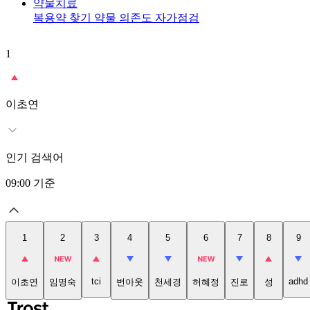
약물치료
복용약 찾기
약물 의존도 자가점검
1
이초연
인기 검색어
09:00
기준
1
2
3
4
5
6
7
8
9
tci
adhd
이초연
임명숙
번아웃
천세경
허혜정
진로
성