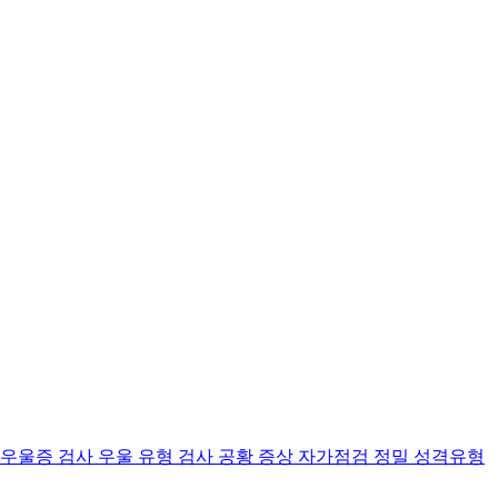
 우울증 검사
우울 유형 검사
공황 증상 자가점검
정밀 성격유형