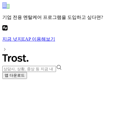
기업 전용 멘탈케어 프로그램
을 도입하고 싶다면?
지금
넛지EAP
이용해보기
앱 다운로드