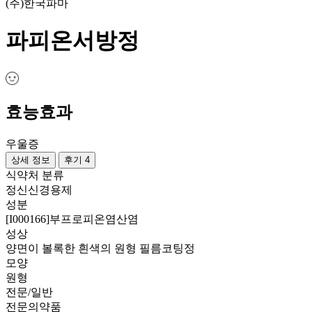
(주)한국파마
파피온서방정
효능효과
우울증
상세 정보
후기 4
식약처 분류
정신신경용제
성분
[I000166]부프로피온염산염
성상
양면이 볼록한 흰색의 원형 필름코팅정
모양
원형
전문/일반
전문의약품