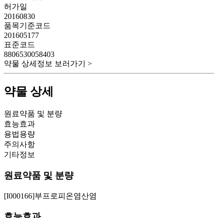
허가일
20160830
품목기준코드
201605177
표준코드
8806530058403
약물 상세정보 보러가기 >
약물 상세
원료약품 및 분량
효능효과
용법용량
주의사항
기타정보
원료약품 및 분량
[I000166]부프로피온염산염
효능효과