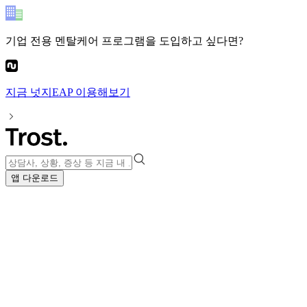
기업 전용 멘탈케어 프로그램
을 도입하고 싶다면?
지금
넛지EAP
이용해보기
앱 다운로드