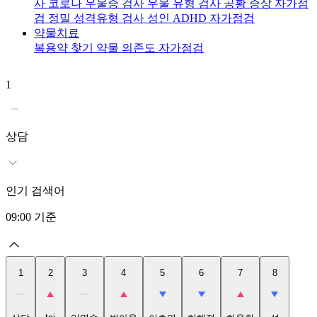
사
코로나 우울증 검사
우울 유형 검사
공황 증상 자가점
검
정밀 성격유형 검사
성인 ADHD 자가점검
약물치료
복용약 찾기
약물 의존도 자가점검
1
2
t
상담
인기 검색어
09:00
기준
1
2
3
4
5
6
7
8