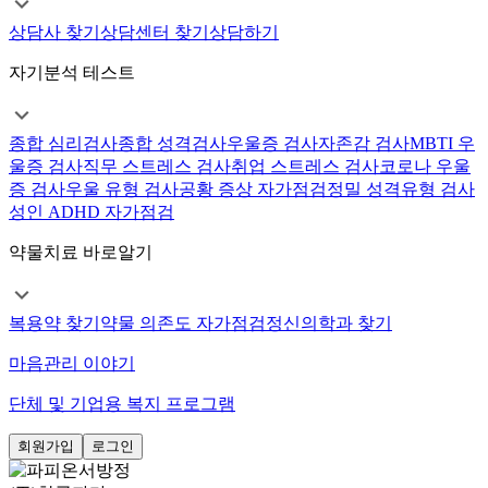
상담사 찾기
상담센터 찾기
상담하기
자기분석 테스트
종합 심리검사
종합 성격검사
우울증 검사
자존감 검사
MBTI 우
울증 검사
직무 스트레스 검사
취업 스트레스 검사
코로나 우울
증 검사
우울 유형 검사
공황 증상 자가점검
정밀 성격유형 검사
성인 ADHD 자가점검
약물치료 바로알기
복용약 찾기
약물 의존도 자가점검
정신의학과 찾기
마음관리 이야기
단체 및 기업용 복지 프로그램
회원가입
로그인