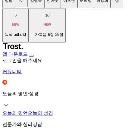
tci
상담
임명숙
번아웃
이초연
허혜정
하용희
성
9
10
녹색 adhd약
누가복음 6장 39절
앱 다운로드
로그인을 해주세요
커뮤니티
오늘의 명언/성경
오늘의 명언
오늘의 성경
전문가와 심리상담