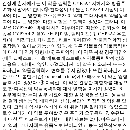
간장애 환자에게는 이 약을 강력한 CYP3A4 저해제와 병용투
여하지 말아야 한다. ③ 친화성이 더 높은 CYP3A4 기질이 이
약에 미치는 영향과 효소유도가 이 약과 그 대사체의 약물동력
학에 미치는 영향에 대한 시험은 수행되지 않았다. 그러나, 이
약은 CYP3A4에 의해 대사가 이루어지기 때문에, 친화성이 더
높은 CYP3A4 기질(예 : 베라파밀, 딜티아젬) 및 CYP3A4 유도
제(예 : 리팜피신, 페니토인, 카르바마제핀)와 약물동력학적 상
호작용이 일어날 가능성이 있다. 4) 다른 약물들의 약물동력학
에 대한 이 약의 영향 ① 경구피임약 : 이 약은 복합 경구피임약
(에치닐에스트라디올/레보놀게스트렐)과 약물동력학적 상호
작용을 나타내지 않았다. ② 와파린 : 이 약은 R-와파린 또는 S-
와파린의 약물동력학에 변화를 주지 않았다. 또한 와파린에 의
한 프로트롬빈 시간(prothrombin time)에 대해서도 이 약은 영향
을 미치지 않았다. ③ 디곡신 : 이 약은 건강한 피험자를 대상으
로 한 디곡신의 약물동력학에 대해 영향을 미치지 않았다. 6.
임부에 대한 투여 임부 치료에 대한 임상 경험은 없다. 동물실
험 결과 생식능력, 배자/태자 생성, 분만에 직접적인 영향은 없
었다. 그러나 임신한 여성에 대한 위험성은 알려지지 않았으므
로 임부에게 이 약을 투여할 경우 주의가 요구된다. 7. 수유부
에 대한 투여 모유로의 이행에 대한 자료는 없다. 마우스에서
이 약과 그 대사체는 유즙으로 분비되었고 농도 의존적으로 신