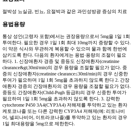
절박성 뇨실금, 빈뇨, 요절박과 같은 과민성방광 증상의 치료
용법용량
통상 성인(고령자 포함)에서는 권장용량으로서 5mg을 1일 1회
투여한다. 필요한 경우 1일 1회 최대 10mg까지 증량할 수 있다.
이 약은 식사와 무관하게 복용할 수 있으며 물과 함께 한번에
삼키도록 한다. 다음의 환자에게는 용법·용량의 조절이 필요
하다. 1. 신장애환자 경증 및 중등도 신장애환자(creatinine
clearance&gt;30ml/min)의 경우 용량을 조절할 필요가 없다. 중
증의 신장애환자(creatinine clearance≤30ml/min)의 경우 신중한
투여가 필요하며 1일 1회 5mg을 초과하지 않도록 한다 2. 간장
애환자 경증의 간장애환자의 경우 용량을 조절할 필요가 없다.
중등도 간장애환자(Child-Pugh 등급B)의 경우 신중한 투여가
필요하며 1일 1회 5mg을 초과하지 않도록 한다. 3. 강력한
cytochrome P450 3A4(CYP3A4) 저해제를 투약하고 있는 환자
케토코나졸 또는 다른 강력한 CYP3A4 저해제(예: 리토나비
어, 넬피나비어, 이트라코나졸)를 투약하고 있는 환자의 경우
1일 최대용량을 5mg으로 제한한다.