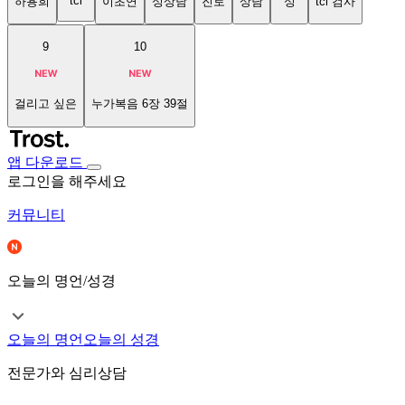
tci
하용희
이초연
성상담
진로
상담
성
tci 검사
9
10
걸리고 싶은
누가복음 6장 39절
앱 다운로드
로그인을 해주세요
커뮤니티
오늘의 명언/성경
오늘의 명언
오늘의 성경
전문가와 심리상담