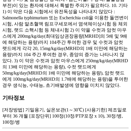
부전)이 있는 환자에 대해서 특별한 주의가 필요하다. 10. 기타
1) 이 약은 다음 시험에서 유전독성을 나타내지 않았다 :
Salmonella typhimurium 또는 Escherichia coli을 이용한 돌연변이
시험, 사람 말초혈액 림프구세포에서 염색체이상시험 등 체외
시험, 랫드 소핵시험 등 체내시험 2) 이 약을 수컷과 암컷 마우
스에게 200mg/kg/day(최대임상권장용량[MRHD]의 5배 및 9배
에 해당하는 용량)까지 104주간 투여한 경우 및 수컷과 암컷
랫드에게 각각 20, 15mg/kg/day(MRHD의 1배 미만에 해당하는
용량)까지 104 주간 투여한 경우, 종양의 증가는 나타나지 않
았다. 3) 이 약은 수컷과 암컷 마우스에게 250mg/kg/day(MRHD
의 13배 미만에 해당하는 용량), 수컷 랫드에게
50mg/kg/day(MRHD의 1배 미만에 해당하는 용량), 암컷 랫드
에게 100mg/kg/day(MRHD의 1.7배에 해당하는 용량)을 투여한
경우 생식능, 수태능, 초기배발생에 영향을 미치지 않았다.
기타정보
[저장방법] 기밀용기, 실온보관(1～30℃) [사용기한] 제조일로
부터 36 개월 [포장단위] 100정(10정/PTP포장 x 10), 30정/병,
100정/병