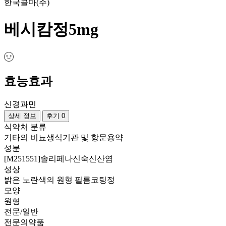
한국콜마(주)
베시캄정5mg
효능효과
신경과민
상세 정보
후기 0
식약처 분류
기타의 비뇨생식기관 및 항문용약
성분
[M251551]솔리페나신숙신산염
성상
밝은 노란색의 원형 필름코팅정
모양
원형
전문/일반
전문의약품