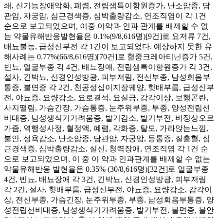
쇄, 신기능장애악화, 폐렴, 전립샘특이항원증가, 난소암종, 담
관암, 자궁암, 심근경색증, 심박출량감소, 연조직염이 각 1건
순으로 보고되었으며, 이중 이약과 인과 관계를 배제할 수 없
는 약물유해반응발현율은 0.1%(9/8,616명)[9건]로 요저류 7건,
배뇨불능, 급성신부전 각 1건이 보고되었다. 예상하지 못한 유
해사례는 0.77%(66/8,616명)[70건]로 혈중크레아티닌증가 5건,
빈뇨, 얼굴부종 각 4건, 배뇨장애, 전립샘특이항원증가 각 3건,
설사, 긴박뇨, 신경인성방광, 피부저림, 전신부종, 남성회음부
통증, 불면증 각 2건, 천공성십이지장궤양, 헛배부름, 급성신부
전, 야뇨증, 요량감소, 요로결석, 요실금, 감각이상, 보행곤란,
사지떨림, 가슴긴장, 가슴통증, 눈주위부종, 부종, 양성전립선
비대증, 남성생식기가려움증, 발기감소, 발기부전, 비정상오르
가즘, 역행성사정, 혈정액, 폐렴, 각화증, 탈모, 가라앉는느낌,
불안, 성욕감소, 난소암종, 담관암, 자궁암, 등통증, 질출혈, 심
근경색증, 심박출량감소, 실신, 청력장애, 연조직염 각 1건 순
으로 보고되었으며, 이 중 이 약과 인과관계를 배제할 수 없는
약물유해반응 발현율은 0.35% (30/8,616명)[32건]로 얼굴부종
4건, 빈뇨, 배뇨장애 각 3건, 긴박뇨, 신경인성방광, 피부저림
각 2건, 설사, 헛배부름, 급성신부전, 야뇨증, 요량감소, 감각이
상, 전신부종, 가슴긴장, 눈주위부종, 부종, 남성회음부통증, 양
성전립선비대증, 남성생식기가려움증, 발기부전, 불면증, 불안