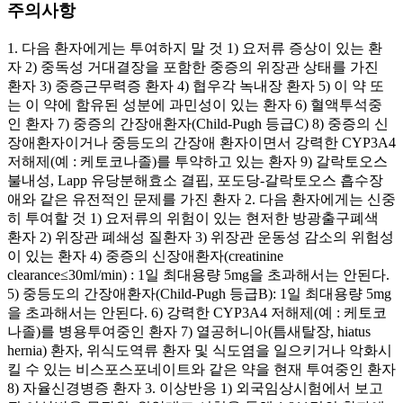
주의사항
1. 다음 환자에게는 투여하지 말 것 1) 요저류 증상이 있는 환
자 2) 중독성 거대결장을 포함한 중증의 위장관 상태를 가진
환자 3) 중증근무력증 환자 4) 협우각 녹내장 환자 5) 이 약 또
는 이 약에 함유된 성분에 과민성이 있는 환자 6) 혈액투석중
인 환자 7) 중증의 간장애환자(Child-Pugh 등급C) 8) 중증의 신
장애환자이거나 중등도의 간장애 환자이면서 강력한 CYP3A4
저해제(예 : 케토코나졸)를 투약하고 있는 환자 9) 갈락토오스
불내성, Lapp 유당분해효소 결핍, 포도당-갈락토오스 흡수장
애와 같은 유전적인 문제를 가진 환자 2. 다음 환자에게는 신중
히 투여할 것 1) 요저류의 위험이 있는 현저한 방광출구폐색
환자 2) 위장관 폐쇄성 질환자 3) 위장관 운동성 감소의 위험성
이 있는 환자 4) 중증의 신장애환자(creatinine
clearance≤30ml/min) : 1일 최대용량 5mg을 초과해서는 안된다.
5) 중등도의 간장애환자(Child-Pugh 등급B): 1일 최대용량 5mg
을 초과해서는 안된다. 6) 강력한 CYP3A4 저해제(예 : 케토코
나졸)를 병용투여중인 환자 7) 열공허니아(틈새탈장, hiatus
hernia) 환자, 위식도역류 환자 및 식도염을 일으키거나 악화시
킬 수 있는 비스포스포네이트와 같은 약을 현재 투여중인 환자
8) 자율신경병증 환자 3. 이상반응 1) 외국임상시험에서 보고