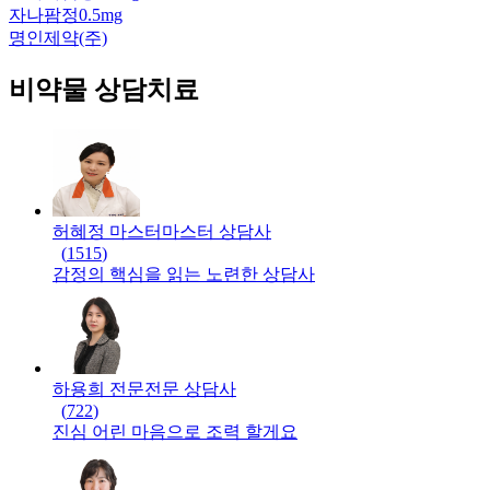
자나팜정0.5mg
명인제약(주)
비약물 상담치료
허혜정 마스터
마스터
상담사
(
1515
)
감정의 핵심을 읽는 노련한 상담사
하용희 전문
전문
상담사
(
722
)
진심 어린 마음으로 조력 할게요