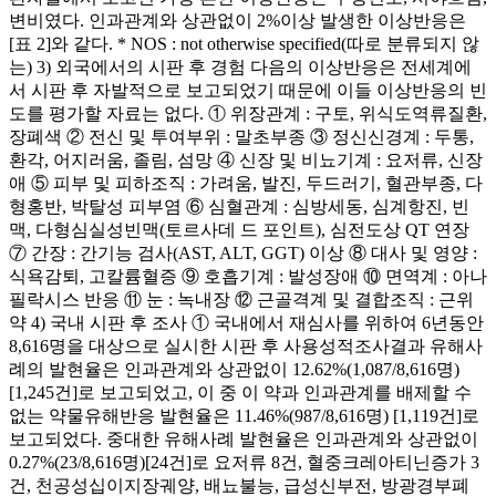
변비였다. 인과관계와 상관없이 2%이상 발생한 이상반응은
[표 2]와 같다. * NOS : not otherwise specified(따로 분류되지 않
는) 3) 외국에서의 시판 후 경험 다음의 이상반응은 전세계에
서 시판 후 자발적으로 보고되었기 때문에 이들 이상반응의 빈
도를 평가할 자료는 없다. ① 위장관계 : 구토, 위식도역류질환,
장폐색 ② 전신 및 투여부위 : 말초부종 ③ 정신신경계 : 두통,
환각, 어지러움, 졸림, 섬망 ④ 신장 및 비뇨기계 : 요저류, 신장
애 ⑤ 피부 및 피하조직 : 가려움, 발진, 두드러기, 혈관부종, 다
형홍반, 박탈성 피부염 ⑥ 심혈관계 : 심방세동, 심계항진, 빈
맥, 다형심실성빈맥(토르사데 드 포인트), 심전도상 QT 연장
⑦ 간장 : 간기능 검사(AST, ALT, GGT) 이상 ⑧ 대사 및 영양 :
식욕감퇴, 고칼륨혈증 ⑨ 호흡기계 : 발성장애 ⑩ 면역계 : 아나
필락시스 반응 ⑪ 눈 : 녹내장 ⑫ 근골격계 및 결합조직 : 근위
약 4) 국내 시판 후 조사 ① 국내에서 재심사를 위하여 6년동안
8,616명을 대상으로 실시한 시판 후 사용성적조사결과 유해사
례의 발현율은 인과관계와 상관없이 12.62%(1,087/8,616명)
[1,245건]로 보고되었고, 이 중 이 약과 인과관계를 배제할 수
없는 약물유해반응 발현율은 11.46%(987/8,616명) [1,119건]로
보고되었다. 중대한 유해사례 발현율은 인과관계와 상관없이
0.27%(23/8,616명)[24건]로 요저류 8건, 혈중크레아티닌증가 3
건, 천공성십이지장궤양, 배뇨불능, 급성신부전, 방광경부폐