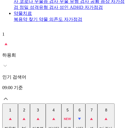
사
코로나 우울증 검사
우울 유형 검사
공황 증상 자가점
검
정밀 성격유형 검사
성인 ADHD 자가점검
약물치료
복용약 찾기
약물 의존도 자가점검
1
2
t
하용희
인기 검색어
09:00
기준
1
2
3
4
5
6
7
8