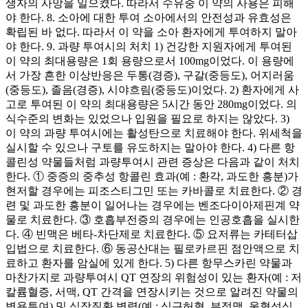
생자의 사망을 일으켰다. 따라서 수유중 이 약의 사용은 피해
야 한다. 8. 소아에 대한 투여 소아에서의 안전성과 유효성은
확립된 바 없다. 따라서 이 약을 소아 환자에게 투여하지 말아
야 한다. 9. 과량 투여시의 처치 1) 건강한 지원자에게 투여된
이 약의 최대용량은 1회 용량으로서 100mg이었다. 이 용량에
서 가장 흔한 이상반응은 두통(경증), 구갈(중등도), 어지러움
(중등도), 졸음(경증), 시야흐림(중등도)이었다. 2) 환자에게 사
고로 투여된 이 약의 최대용량은 5시간 동안 280mg이었다. 의
식수준의 변화는 있었으나 입원을 필요로 하지는 않았다. 3)
이 약의 과량 투여시에는 활성탄으로 치료해야 한다. 위세척을
실시할 수 있으나 구토를 유도하지는 말아야 한다. 4) 다른 항
콜린성 약물들처럼 과량투여시 관련 증상은 다음과 같이 처치
한다. ① 중증의 중추성 항콜린 효과(예 : 환각, 과도한 흥분)가
현저할 경우에는 피조스티그민 또는 카바콜로 치료한다. ② 경
련 및 과도한 흥분이 일어나는 경우에는 벤조다이아제핀계 약
물로 치료한다. ③ 호흡부전증의 경우에는 인공호흡을 실시한
다. ④ 빈맥은 베타-차단제로 치료한다. ⑤ 요저류는 카테터삽
입법으로 치료한다. ⑥ 동공산대는 필로카르핀 점안액으로 치
료하고 환자를 암실에 있게 한다. 5) 다른 항무스카린 약물과
마찬가지로 과량투여시 QT 연장의 위험성이 있는 환자(예 : 저
칼륨혈증, 서맥, QT 간격을 연장시키는 것으로 알려진 약물의
병용투여) 및 심장질환 병력(예 : 심근허혈, 부정맥, 울혈성심