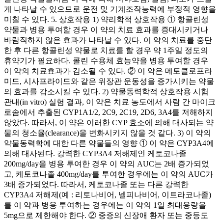
게 나타날 수 있으므로 운전 및 기계조작능력에 부정적 영향을
미칠 수 있다. 5. 상호작용 1) 약리학적 상호작용 ① 항콜린성
약물과 병용 투여할 경우 이 약의 치료 효과를 증대시키거나
바람직하지 않은 효과가 나타날 수 있다. 이 약의 치료를 중단
한 후 다른 항콜린성 약물로 치료를 할 경우 약 1주일 정도의
휴약기가 필요하다. 콜린 수용체 효능약을 병용 투여할 경우
이 약의 치료효과가 감소될 수 있다. ② 이 약은 메토클로프라
미드, 시사프라이드와 같은 위장관 운동성을 증가시키는 약물
의 효과를 감소시킬 수 있다. 2) 약물동력학적 상호작용 시험
관내(in vitro) 실험 결과, 이 약은 치료 농도에서 사람 간 마이크
로솜에서 추출된 CYP1A1/2, 2C9, 2C19, 2D6, 3A4를 저해하지
않았다. 따라서, 이 약은 이러한 CYP 효소에 의해 대사되는 약
물의 청소율(clearance)을 변화시키지 않을 것 같다. 3) 이 약의
약물동력학에 대한 다른 약물들의 영향 ① 이 약은 CYP3A4에
의해 대사된다. 강력한 CYP3A4 저해제인 케토코나졸
200mg/day을 병용 투여한 경우 이 약의 AUC는 2배 증가되었
고, 케토코나졸 400mg/day를 투여한 경우에는 이 약의 AUC가
3배 증가되었다. 따라서, 케토코나졸 또는 다른 강력한
CYP3A4 저해제(예 : 리토나비어, 넬피나비어, 이트라코나졸)
를 이 약과 병용 투여하는 경우에는 이 약의 1일 최대용량을
5mg으로 제한해야 한다. ② 중증의 신장애 환자 또는 중등도