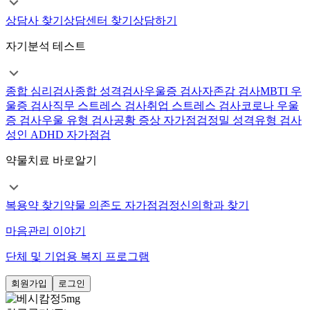
상담사 찾기
상담센터 찾기
상담하기
자기분석 테스트
종합 심리검사
종합 성격검사
우울증 검사
자존감 검사
MBTI 우
울증 검사
직무 스트레스 검사
취업 스트레스 검사
코로나 우울
증 검사
우울 유형 검사
공황 증상 자가점검
정밀 성격유형 검사
성인 ADHD 자가점검
약물치료 바로알기
복용약 찾기
약물 의존도 자가점검
정신의학과 찾기
마음관리 이야기
단체 및 기업용 복지 프로그램
회원가입
로그인