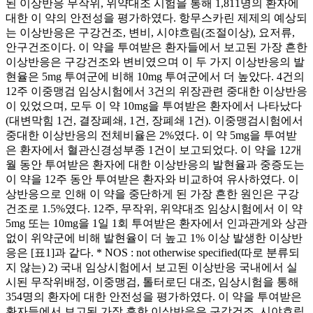
된 이상반응 무작위, 위약대조 시험을 통해 1,811명의 환자에
대한 이 약의 안전성을 평가하였다. 항무스카린 제제의 예상되
는 이상반응은 구강건조, 변비, 시야흐림(조절이상), 요저류,
안구건조이다. 이 약을 투여받은 환자들에서 보고된 가장 흔한
이상반응은 구강건조와 변비였으며 이 두 가지 이상반응의 발
현율은 5mg 투여군에 비해 10mg 투여군에서 더 높았다. 4건의
12주 이중맹검 임상시험에서 3건의 위장관련 중대한 이상반응
이 있었으며, 모두 이 약 10mg을 투여받은 환자에서 나타났다
(대변막힘 1건, 결장폐쇄, 1건, 장폐쇄 1건). 이중맹검시험에서
중대한 이상반응의 전체비율은 2%였다. 이 약 5mg을 투여받
은 환자에서 혈관신경성부종 1건이 보고되었다. 이 약을 12개
월 동안 투여받은 환자에 대한 이상반응의 발현율과 중증도는
이 약을 12주 동안 투여받은 환자와 비교하여 유사하였다. 이
상반응으로 인해 이 약을 중단하게 된 가장 흔한 원인은 구강
건조로 1.5%였다. 12주, 무작위, 위약대조 임상시험에서 이 약
5mg 또는 10mg을 1일 1회 투여받은 환자에서 인과관게와 상관
없이 위약군에 비해 발현율이 더 높고 1% 이상 발생한 이상반
응은 [표1]과 같다. * NOS : not otherwise specified(따로 분류되
지 않는) 2) 국내 임상시험에서 보고된 이상반응 국내에서 실
시된 무작위배정, 이중맹검, 톨터로딘 대조, 임상시험을 통해
354명의 환자에 대한 안전성을 평가하였다. 이 약을 투여받은
환자들에서 보고된 가장 흔한 이상반응은 구강건조, 시야흐림,