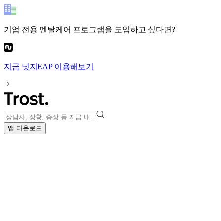
기업 전용 멘탈케어 프로그램
을 도입하고 싶다면?
지금
넛지EAP
이용해보기
앱 다운로드