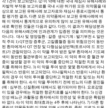
각 1건이 보고되었다. ② 이 약에 대한 국내 재심사 유해사례와
자발적 부작용 보고자료를 국내 시판 허가된 모든 의약품을 대
상으로 보고된 유해사례 보고자료와 재심사 종료시점에서 통
합 평가한 결과, 다른 모든 의약품에서 보고된 유해사례에 비
해 이 약에서 통계적으로 유의하게 많이 보고된 유해사례 중
새로 확인된 것들은 다음과 같다. 다만, 이 결과가 해당성분과
다음의 유해사례간에 인과관계가 입증된 것을 의미하는 것은
아니다. ­ 대사 및 영양질환 : 갈증 ­ 생식기계 : 발기부전 4. 일반
적 주의 1) QT연장 증후군, 고칼륨혈증 등의 위험요인이 동반
된 환자에게서 QT 연장 및 다형심실성빈맥(토르사데 드 포인
트)가 관찰되었다. 2) 이 약을 투여 받은 일부 환자에서 기도폐
색이 동반된 혈관부종이 보고되었다. 이 약의 투여 중 혈관 부
종이 발생할 경우 이 약의 투여를 중단하고 적절한 치료 및 처
치를 취해야 한다. 3) 이 약을 투여 받은 몇몇 환자에게서 아나
필락시스 반응이 보고되었다. 아나필락시스 반응이 나타난 환
자의 경우 이 약의 투여를 중단하고 적절한 치료 및/또는 처치
를 취해야 한다. 4) 이 약을 투여하기 전에 빈뇨의 다른 원인들
(예 : 심부전, 신질환)에 대해서도 평가되어야 한다. 요로감염
이 있을 경우에는 적절한 항균치료를 실시해야 한다. 5) 신경
인성 배뇨근 과활동성 환자에서의 안전성 및 유효성은 확립된
바 없다. 6) 이 약의 최대효과는 4주 후에 나타난다. 7) 다른 항
콜린성 약물들처럼 이 약에 의해 시야흐림, 졸림, 피로가 드물