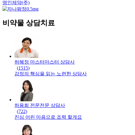
명인제약(주)
비약물 상담치료
허혜정 마스터
마스터
상담사
(
1515
)
감정의 핵심을 읽는 노련한 상담사
하용희 전문
전문
상담사
(
722
)
진심 어린 마음으로 조력 할게요