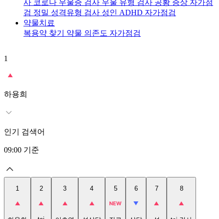
사
코로나 우울증 검사
우울 유형 검사
공황 증상 자가점
검
정밀 성격유형 검사
성인 ADHD 자가점검
약물치료
복용약 찾기
약물 의존도 자가점검
1
2
t
하용희
인기 검색어
09:00
기준
1
2
3
4
5
6
7
8