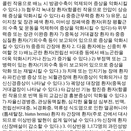
콜린 작용으로 배뇨 시 방광수축이 억제되어 증상을 악화시킬
수 있다.) 3) 협우각 녹내장 환자(항콜린 작용으로 안압이 상승
해 증상을 악화시킬 수 있다) 4) 중증근무력증 환자 5) 유문, 십
이지장 및 장관 폐색 환자, 마비성 장폐색증 환자(위장 평활근
의 수축 및 운동을 억제하여 증상을 악화시킬 수 있다) 6) 위무
력증 또는 장관 이완증 환자 7) 중독성 거대결장 환자 8) 중증
심질환 환자(기외수축 등이 보고되어 있으므로 증상을 악화시
킬 수 있다) 9) 중증의 간장애 환자 2. 다음 환자에는 신중히 투
여할 것 1) 배뇨곤란 환자(전립선 비대증 등에서 배뇨곤란을
더욱 악화시키거나 잔뇨가 증가될 수 있다.) 2) 부정맥 또는 그
병력이 있는 환자(기외수축 등이 보고되어 있으므로 증상을
악화 또는 재발시킬 수 있다.) 3) 치매 또는 인지기능 장애 환자
4) 파킨슨병 증상 또는 뇌혈관장애 환자(증상이 악화되거나 정
신신경증상이 나타날 수 있다.) 5) 궤양성 대장염 환자(중독성
거대결장이 나타날 수 있다.) 6) 갑상선 기능 항진증 환자(항콜
린 작용으로 빈맥 등의 교감신경 흥분증상이 악화될 수 있다.)
7) 자율신경병증, 관상동맥질환, 심각한 울혈성 심부전, 빈맥,
전립선비대증, 뇌경화증, 역류성 식도염으로 인한 열공허니아
(틈새탈장, hiatus hernia) 환자 8) 간장애 환자(주로 간에서 대사
되므로 이상반응 발현이 쉽게 일어날 수 있다.) 9) 신장애 환자
(신장배설이 감소할 수 있다.) 3. 이상반응 1,172명의 과민성방