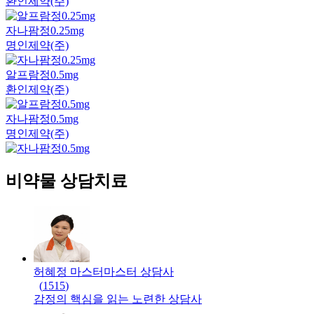
환인제약(주)
자나팜정0.25mg
명인제약(주)
알프람정0.5mg
환인제약(주)
자나팜정0.5mg
명인제약(주)
비약물 상담치료
허혜정 마스터
마스터
상담사
(
1515
)
감정의 핵심을 읽는 노련한 상담사