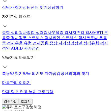
상담사 찾기
상담센터 찾기
상담하기
자기분석 테스트
종합 심리검사
종합 성격검사
우울증 검사
자존감 검사
MBTI 우
울증 검사
직무 스트레스 검사
취업 스트레스 검사
코로나 우울
증 검사
우울 유형 검사
공황 증상 자가점검
정밀 성격유형 검사
성인 ADHD 자가점검
약물치료 바로알기
복용약 찾기
약물 의존도 자가점검
정신의학과 찾기
마음관리 이야기
단체 및 기업용 복지 프로그램
회원가입
로그인