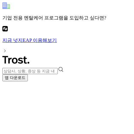
기업 전용 멘탈케어 프로그램
을 도입하고 싶다면?
지금
넛지EAP
이용해보기
앱 다운로드