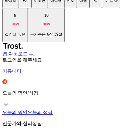
tci
하용희
이초연
성상담
진로
상담
성
tci 검사
9
10
걸리고 싶은
누가복음 6장 39절
앱 다운로드
로그인을 해주세요
커뮤니티
오늘의 명언/성경
오늘의 명언
오늘의 성경
전문가와 심리상담