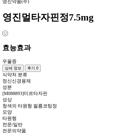
영진약품(주)
영진멀타자핀정7.5mg
효능효과
우울증
상세 정보
후기 0
식약처 분류
정신신경용제
성분
[M088893]미르타자핀
성상
청색의 타원형 필름코팅정
모양
타원형
전문/일반
전문의약품