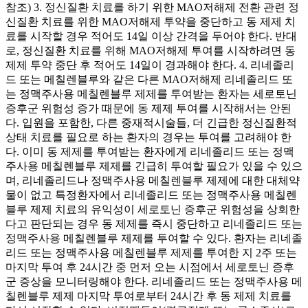
참조) 3. 정신질환 치료를 하기 위한 MAO저해제 전환 관련 정
신질환 치료를 위한 MAO저해제 투약을 중단하고 동 제제 치
료를 시작할 경우 적어도 14일 이상 간격을 두어야 한다. 반대
로, 정신질환 치료를 위해 MAO저해제 투여를 시작하려면 동
제제 투약 중단 후 적어도 14일이 경과해야 한다. 4. 리네졸리
드 또는 메칠렌블루와 같은 다른 MAO저해제 리네졸리드 또
는 정맥주사용 메칠렌블루 제제를 투여받는 환자는 세로토닌
증후군 위험성 증가 때문에 동 제제 투여를 시작해서는 안된
다. 입원을 포함한, 다른 중재적시술들, 더 긴급한 정신질환적
상태 치료를 필요로 하는 환자의 경우는 투여를 고려해야 한
다. 이미 동 제제를 투여받는 환자에게 리네졸리드 또는 정맥
주사용 메칠렌블루 제제를 긴급히 투여할 필요가 있을 수 있으
며, 리네졸리드나 정맥주사용 메칠렌블루 제제에 대한 대체약
물이 없고 특정환자에서 리네졸리드 또는 정맥주사용 메칠렌
블루 제제 치료의 유익성이 세로토닌 증후군 위험성을 상회한
다고 판단되는 경우 동 제제를 즉시 중단하고 리네졸리드 또는
정맥주사용 메칠렌블루 제제를 투여할 수 있다. 환자는 리네졸
리드 또는 정맥주사용 메칠렌블루 제제를 투여한 지 2주 또는
마지막 투여 후 24시간 중 먼저 오는 시점에서 세로토닌 증후
군 증상을 모니터링해야 한다. 리네졸리드 또는 정맥주사용 메
칠렌블루 제제 마지막 투여로부터 24시간 후 동 제제 치료를