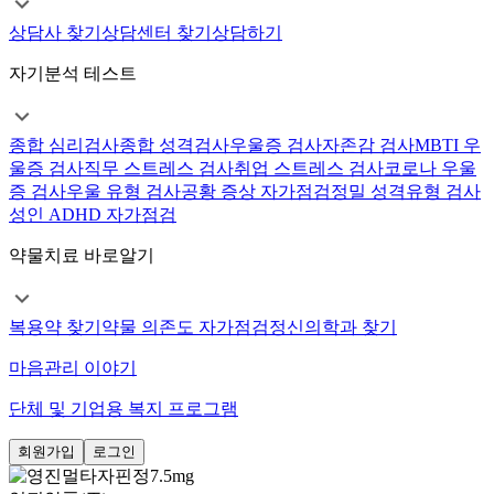
상담사 찾기
상담센터 찾기
상담하기
자기분석 테스트
종합 심리검사
종합 성격검사
우울증 검사
자존감 검사
MBTI 우
울증 검사
직무 스트레스 검사
취업 스트레스 검사
코로나 우울
증 검사
우울 유형 검사
공황 증상 자가점검
정밀 성격유형 검사
성인 ADHD 자가점검
약물치료 바로알기
복용약 찾기
약물 의존도 자가점검
정신의학과 찾기
마음관리 이야기
단체 및 기업용 복지 프로그램
회원가입
로그인