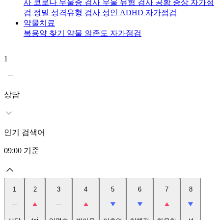
사
코로나 우울증 검사
우울 유형 검사
공황 증상 자가점
검
정밀 성격유형 검사
성인 ADHD 자가점검
약물치료
복용약 찾기
약물 의존도 자가점검
1
2
t
상담
인기 검색어
09:00
기준
1
2
3
4
5
6
7
8