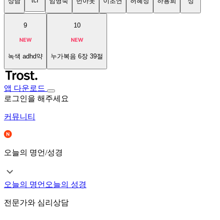
tci
상담
임명숙
번아웃
이초연
허혜정
하용희
성
9
10
녹색 adhd약
누가복음 6장 39절
앱 다운로드
로그인을 해주세요
커뮤니티
오늘의 명언/성경
오늘의 명언
오늘의 성경
전문가와 심리상담