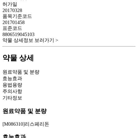
허가일
20170328
품목기준코드
201701458
표준코드
8806519045103
약물 상세정보 보러가기 >
약물 상세
원료약품 및 분량
효능효과
용법용량
주의사항
기타정보
원료약품 및 분량
[M086310]리스페리돈
효능효과