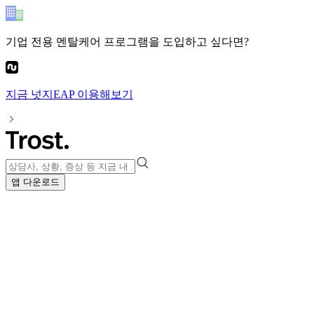
기업 전용 멘탈케어 프로그램
을 도입하고 싶다면?
지금
넛지EAP
이용해보기
앱 다운로드