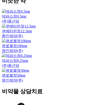
비슷한 약
데파스정0.5mg
(주)종근당
쿠에타핀정12.5mg
환인제약(주)
큐로켈정100mg
명인제약(주)
데파스정0.25mg
(주)종근당
큐로켈정50mg
명인제약(주)
비약물 상담치료