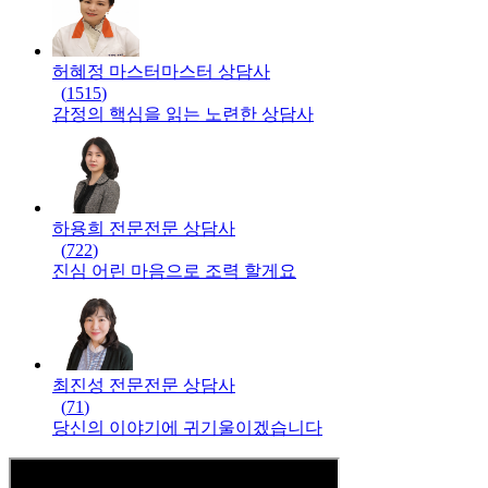
허혜정 마스터
마스터
상담사
(
1515
)
감정의 핵심을 읽는 노련한 상담사
하용희 전문
전문
상담사
(
722
)
진심 어린 마음으로 조력 할게요
최진성 전문
전문
상담사
(
71
)
당신의 이야기에 귀기울이겠습니다