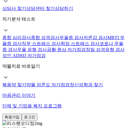
상담사 찾기
상담센터 찾기
상담하기
자기분석 테스트
종합 심리검사
종합 성격검사
우울증 검사
자존감 검사
MBTI 우
울증 검사
직무 스트레스 검사
취업 스트레스 검사
코로나 우울
증 검사
우울 유형 검사
공황 증상 자가점검
정밀 성격유형 검사
성인 ADHD 자가점검
약물치료 바로알기
복용약 찾기
약물 의존도 자가점검
정신의학과 찾기
마음관리 이야기
단체 및 기업용 복지 프로그램
회원가입
로그인