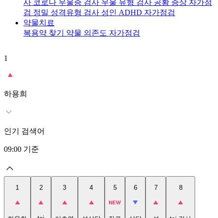
사
코로나 우울증 검사
우울 유형 검사
공황 증상 자가점
검
정밀 성격유형 검사
성인 ADHD 자가점검
약물치료
복용약 찾기
약물 의존도 자가점검
1
2
t
하용희
인기 검색어
09:00
기준
1
2
3
4
5
6
7
8