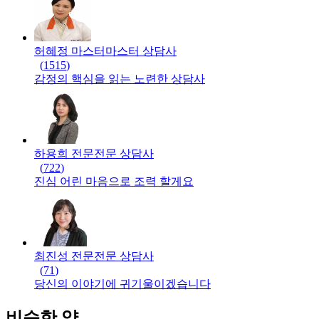
허혜정 마스터
마스터
상담사
(
1515
)
감정의 핵심을 읽는 노련한 상담사
하용희 전문
전문
상담사
(
722
)
진심 어린 마음으로 조력 할게요
최진성 전문
전문
상담사
(
71
)
당신의 이야기에 귀기울이겠습니다
비슷한 약