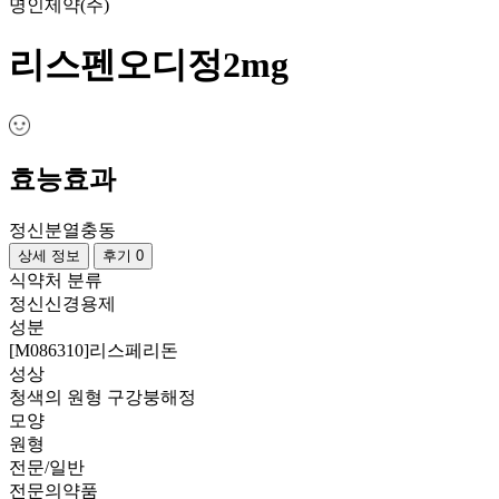
명인제약(주)
리스펜오디정2mg
효능효과
정신분열
충동
상세 정보
후기 0
식약처 분류
정신신경용제
성분
[M086310]리스페리돈
성상
청색의 원형 구강붕해정
모양
원형
전문/일반
전문의약품