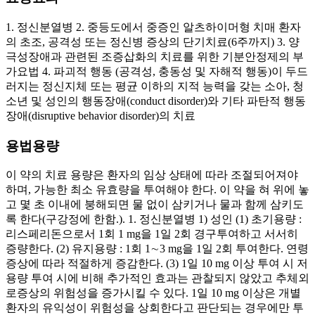
1. 정신분열병 2. 중등도에서 중증인 알츠하이머형 치매 환자
의 초조, 공격성 또는 정신병 증상의 단기치료(6주까지) 3. 양
극성장애과 관련된 조증삽화의 치료를 위한 기분안정제의 부
가요법 4. 파괴적 행동 (공격성, 충동성 및 자해적 행동)이 두드
러지는 정신지체 또는 평균 이하의 지적 능력을 갖는 소아, 청
소년 및 성인의 행동장애(conduct disorder)와 기타 파탄적 행동
장애(disruptive behavior disorder)의 치료
용법용량
이 약의 치료 용량은 환자의 임상 상태에 따라 조절되어져야
하며, 가능한 최소 유효량을 투여해야 한다. 이 약을 혀 위에 놓
고 몇 초 이내에 붕해되면 물 없이 삼키거나 물과 함께 삼키도
록 한다(구강정에 한함.). 1. 정신분열병 1) 성인 (1) 초기용량 :
리스페리돈으로서 1회 1 mg을 1일 2회 경구투여하고 서서히
증량한다. (2) 유지용량 : 1회 1∼3 mg을 1일 2회 투여한다. 연령
증상에 따라 적절하게 증감한다. (3) 1일 10 mg 이상 투여 시 저
용량 투여 시에 비해 추가적인 효과는 관찰되지 않았고 추체외
로증상의 위험성을 증가시킬 수 있다. 1일 10 mg 이상은 개별
환자의 유익성이 위험성을 상회한다고 판단되는 경우에만 투