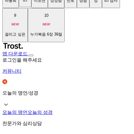
tci
하용희
이초연
성상담
진로
상담
성
tci 검사
9
10
걸리고 싶은
누가복음 6장 39절
앱 다운로드
로그인을 해주세요
커뮤니티
오늘의 명언/성경
오늘의 명언
오늘의 성경
전문가와 심리상담