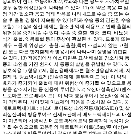
상의해야 한다. 효능&#x2027;효과와 다른 용도로 자가치료할
경우 심한 이상반응이 나타날 수 있다. 11) 이 약은 복용 후 일
정 기간 혈소판 응고 억제 작용을 나타내므로 수술 중 또는 수
술 후 출혈 경향이 지속될 수 있다(치과 수술 등의 간단한 수술
포함). 12) 살리실산 제제는 혈소판 억제 작용으로 인해 출혈의
위험성을 증가시킬 수 있다. 수술 중 출혈, 혈종, 코피, 비뇨생
식기 출혈, 잇몸출혈 등의 증상이 관찰된 바 있다. 드물게 또는
매우 드물게 위장관계 출혈, 뇌출혈(특히 조절되지 않는 고혈
압 또는 다른 항지혈제와 병용시)이 나타나며 생명을 위협할
수 있다. 13) 저용량에서 아스피린은 요산 배설을 감소시켜 통
풍의 소인을 가진 환자에서 통풍의 발병을 유발할 수 있다. 6.
상호작용 1) 항응고제, 혈전용해제/다른 혈소판응집억제제, 지
혈제 및 당뇨병치료제(인슐린제제, 톨부타미드 등) : 이 약의
효과가 증가되어 출혈에 대한 위험성이 증가될 수 있으므로 용
량을 감소시키는 등 신중히 투여한다. 2) 요산배설촉진제(벤즈
브로마론, 프로베네시드) : 이 약과 병용투여시 요산배설 작용
이 억제된다. 치아짓계 이뇨제의 작용을 감소시킬 수 있다. 3)
메토트렉세이트 : 비스테로이드성 소염진통제(NSAIDs) 및 살
리실산과의 병용투여로 신세뇨관에서 메토트렉세이트의 배설
이 지연되어 치명적인 메토트렉세이트의 혈액학적 독성이 증
가될 수 있으므로 고용량의 메토트렉세이트(15mg/주 이상)는
아스피린과 병용투여하지 않으며 병용투여하는 경우에는 저