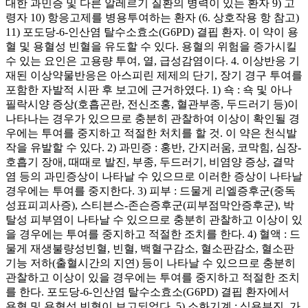
대한 과민증 및 다른 알레르기 질환의 병력이 있는 환자 9) 고
령자 10) 항응고제를 병용투여하는 환자 (6. 상호작용 항 참고)
11) 포도당-6-인산염 탈수소효소(G6PD) 결핍 환자. 이 약이 용
혈 및 용혈성 빈혈을 유도할 수 있다. 용혈의 위험을 증가시킬
수 있는 요인은 고용량 투여, 열, 급성감염이다. 4. 이상반응 기
재된 이상약물반응은 아스피린 제제의 단기, 장기 경구 투여를
포함한 자발적 시판 후 보고에 근거하였다. 1) 쇽 : 쇽 및 아나
필락시양 증상(호흡곤란, 전신조홍, 혈관부종, 두드러기 등)이
나타나는 경우가 있으므로 충분히 관찰하여 이상이 확인될 경
우에는 투여를 중지하고 적절한 처치를 할 것. 이 약은 천식발
작을 유발할 수 있다. 2) 과민증 : 홍반, 간지러움, 코막힘, 심장-
호흡기 장애, 때때로 발진, 부종, 두드러기, 비염양 증상, 결막
염 등의 과민증상이 나타날 수 있으므로 이러한 증상이 나타날
경우에는 투여를 중지한다. 3) 피부 : 드물게 리엘증후군(중독
성표피괴사증), 스티븐스-존슨증후군(피부점막안증후군), 박
탈성 피부염이 나타날 수 있으므로 충분히 관찰하고 이상이 있
을 경우에는 투여를 중지하고 적절한 조치를 한다. 4) 혈액 : 드
물게 재생불량성빈혈, 빈혈, 백혈구감소, 혈소판감소, 혈소판
기능 저하(출혈시간의 지연) 등이 나타날 수 있으므로 충분히
관찰하고 이상이 있을 경우에는 투여를 중지하고 적절한 조치
를 한다. 포도당-6-인산염 탈수소효소(G6PD) 결핍 환자에서
용혈 및 용혈성 빈혈이 보고되었다. 5) 소화기계 : 식욕부진, 가