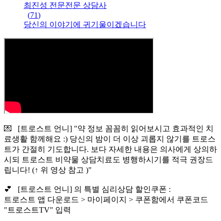
최진성 전문
전문
상담사
(
71
)
당신의 이야기에 귀기울이겠습니다
💌 [트로스트 언니] "약 정보 꼼꼼히 읽어보시고 효과적인 치
료생활 함께해요 :) 당신의 밤이 더 이상 괴롭지 않기를 트로스
트가 간절히 기도합니다. 보다 자세한 내용은 의사에게 상의하
시되 트로스트 비약물 상담치료도 병행하시기를 적극 권장드
립니다! (↑ 위 영상 참고 )"
💕 [트로스트 언니] 의 특별 심리상담 할인쿠폰 :
트로스트 앱 다운로드 > 마이페이지 > 쿠폰함에서 쿠폰코드
"트로스트TV" 입력