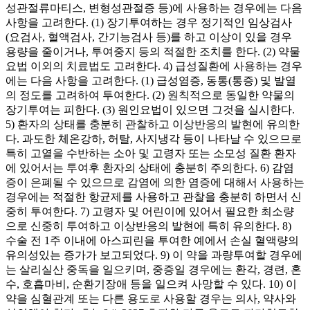
성관절류마티스, 변형성관절증 등)에 사용하는 경우에는 다음
사항을 고려한다. (1) 장기투여하는 경우 정기적인 임상검사
(요검사, 혈액검사, 간기능검사 등)를 하고 이상이 있을 경우
용량을 줄이거나, 투여중지 등의 적절한 조치를 한다. (2) 약물
요법 이외의 치료법도 고려한다. 4) 급성질환에 사용하는 경우
에는 다음 사항을 고려한다. (1) 급성염증, 동통(통증) 및 발열
의 정도를 고려하여 투여한다. (2) 원칙적으로 동일한 약물의
장기투여는 피한다. (3) 원인요법이 있으면 그것을 실시한다.
5) 환자의 상태를 충분히 관찰하고 이상반응의 발현에 유의한
다. 과도한 체온강하, 허탈, 사지냉각 등이 나타날 수 있으므로
특히 고열을 수반하는 소아 및 고령자 또는 소모성 질환 환자
에 있어서는 투여후 환자의 상태에 충분히 주의한다. 6) 감염
증이 은폐될 수 있으므로 감염에 의한 염증에 대해서 사용하는
경우에는 적절한 항균제를 사용하고 관찰을 충분히 하면서 신
중히 투여한다. 7) 고령자 및 어린이에 있어서 필요한 최소량
으로 신중히 투여하고 이상반응의 발현에 특히 유의한다. 8)
수술 전 1주 이내에 아스피린을 투여한 예에서 손실 혈액량의
유의성있는 증가가 보고되었다. 9) 이 약을 과량투여할 경우에
는 살리실산 중독을 일으키며, 중증일 경우에는 환각, 경련, 혼
수, 호흡마비, 순환기장애 등을 일으켜 사망할 수 있다. 10) 이
약을 심혈관계 또는 다른 용도로 사용할 경우는 의사, 약사와