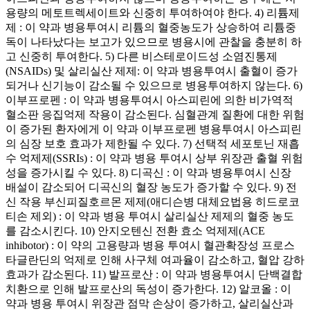
용량의 메토트렉세이트와 신중히 투여하여야 한다. 4) 리튬제
제 : 이 약과 병용투여시 리튬의 혈중농도가 상승하여 리튬중
독이 나타났다는 보고가 있으므로 병용시에 관찰을 충분히 하
고 신중히 투여한다. 5) 다른 비스테로이드성 소염진통제
(NSAIDs) 및 살리실산 제제: 이 약과 병용투여시 출혈이 증가
되거나 신기능이 감소될 수 있으므로 병용투여하지 않는다. 6)
이부프로펜 : 이 약과 병용투여시 아스피린에 의한 비가역적
혈소판 응집억제 작용이 감소된다. 심혈관계 질환에 대한 위험
이 증가된 환자에게 이 약과 이부프로펜 병용투여시 아스피린
의 심장 보호 효과가 제한될 수 있다. 7) 선택적 세포토닌 재흡
수 억제제(SSRIs) : 이 약과 병용 투여시 상부 위장관 출혈 위험
성을 증가시킬 수 있다. 8) 디곡신 : 이 약과 병용투여시 신장
배설이 감소되어 디곡신의 혈장 농도가 증가할 수 있다. 9) 전
신 작용 부신피질호르몬 제제(애디슨병 대체요법용 히드로코
티손 제외) : 이 약과 병용 투여시 살리실산 제제의 혈중 농도
를 감소시킨다. 10) 안지오텐신 전환 효소 억제제(ACE
inhibotor) : 이 약의 고용량과 병용 투여시 혈관확장성 프로스
타글란딘의 억제로 인해 사구체 여과율이 감소하고, 혈압 강하
효과가 감소된다. 11) 발프로산 : 이 약과 병용투여시 단백결합
치환으로 인해 발프로산의 독성이 증가한다. 12) 알코올 : 이
약과 병용 투여시 위장관 점막 손상이 증가하고, 살리실산과