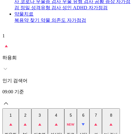
사
코로나 우울증 검사
우울 유형 검사
공황 증상 자가점
검
정밀 성격유형 검사
성인 ADHD 자가점검
약물치료
복용약 찾기
약물 의존도 자가점검
1
2
t
하용희
인기 검색어
09:00
기준
1
2
3
4
5
6
7
8