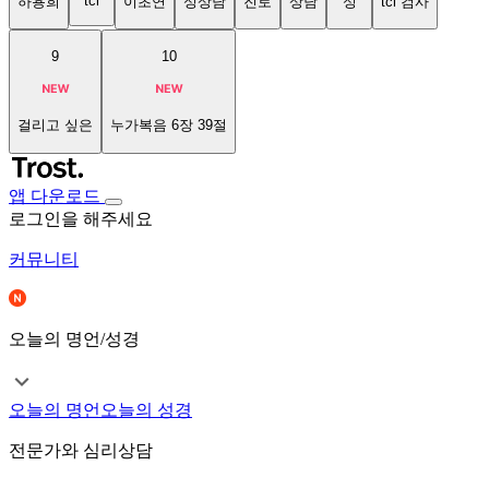
tci
하용희
이초연
성상담
진로
상담
성
tci 검사
9
10
걸리고 싶은
누가복음 6장 39절
앱 다운로드
로그인을 해주세요
커뮤니티
오늘의 명언/성경
오늘의 명언
오늘의 성경
전문가와 심리상담