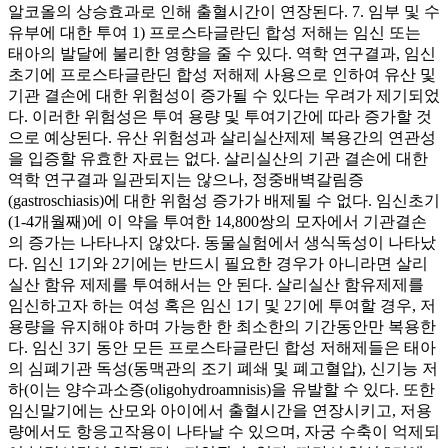
알코올의 상승효과로 인해 출혈시간이 연장된다. 7. 임부 및 수
유부에 대한 투여 1) 프로스타글란딘 합성 저해는 임신 또는
태아의 발달에 불리한 영향을 줄 수 있다. 역학 연구결과, 임신
초기에 프로스타글란딘 합성 저해제 사용으로 인하여 유산 및
기관 결손에 대한 위험성이 증가될 수 있다는 우려가 제기되었
다. 이러한 위험성은 투여 용량 및 투여기간에 따라 증가할 것
으로 예상된다. 유산 위험성과 살리실산제제 복용간의 연관성
을 입증할 유효한 자료는 없다. 살리실산의 기관 결손에 대한
역학 연구결과 일관되지는 않으나, 정중배벽갈림증
(gastroschiasis)에 대한 위험성 증가가 배제될 수 없다. 임신초기
(1-4개월째)에 이 약을 투여한 14,800쌍의 모자에서 기관결손
의 증가는 나타나지 않았다. 동물실험에서 생식독성이 나타났
다. 임신 1기와 2기에는 반드시 필요한 경우가 아니라면 살리
실산 함유 제제를 투여해서는 안 된다. 살리실산 함유제제를
임신하고자 하는 여성 혹은 임신 1기 및 2기에 투여할 경우, 저
용량을 유지해야 하며 가능한 한 최소한의 기간동안만 복용한
다. 임신 3기 동안 모든 프로스타글란딘 합성 저해제들은 태아
의 심폐기관 독성(동맥관의 조기 폐쇄 및 폐고혈압), 신기능 저
하(이는 양수과소증(oligohydroamnisis)을 유발할 수 있다. 또한
임신말기에는 산모와 아이에서 출혈시간을 연장시키고, 저용
량에서도 항응고작용이 나타날 수 있으며, 자궁 수축이 억제되