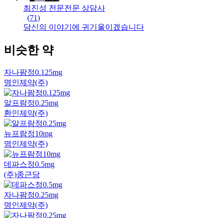
최진성 전문
전문
상담사
(
71
)
당신의 이야기에 귀기울이겠습니다
비슷한 약
자나팜정0.125mg
명인제약(주)
알프람정0.25mg
환인제약(주)
뉴프람정10mg
명인제약(주)
데파스정0.5mg
(주)종근당
자나팜정0.25mg
명인제약(주)