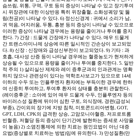
슴쓰림, 위통, 구역, 구토 등의 증상이 나타날 수 있고 장기투여
시 위장관에 대한 이상반응 특히 위장출혈, 소화성궤양 및 뚫
림(천공)이 나타날 수 있다. 6) 정신신경계 : 귀에서 소리가 남,
귀 먹음, 어지러움, 두통, 흥분 등의 증상이 나타날 수 있으므로
이러한 증상이 나타날 경우에는 용량을 줄이거나 투여를 중지
한다. 7) 간장 : 드물게 간장애가 나타날 수 있다. 매우 드물게
간 트랜스아미나제 상승에 따른 일시적인 간손상이 보고되었
다. 8) 신장 : 신장애와 급성신부전이 보고되었다. 9) 기타 : 과
호흡, 대사성 산증 등이 나타날 경우에는 혈중농도가 현저하게
상승될 수 있으므로 용량을 줄이거나 투여를 중지한다. 5. 일반
적 주의 1) 살리실산 제제와 레이 증후군과의 인과관계는 명확
하지 않으나 관련성이 있다는 역학조사보고가 있으므로 14세
이하의 수두 또는 인플루엔자 환자에는 부득이한 경우에 한하
여 신중히 투여하고, 투여후 환자의 상태를 충분히 관찰한다.
(레이증후군 : 소아에 있어 매우 드물게 수두, 인플루엔자 등의
바이러스성 질환에 뒤이어 심한 구토, 의식장애, 경련(급성뇌
부종), 간이외의 장기에 지방 침착, 미토콘드리아변형, GOT,
GPT, LDH, CPK의 급격한 상승, 고암모니아혈증, 저프로트롬
빈혈증, 저혈당 등의 증상이 단기간에 발현하는 증세로 사망율
이 높음) 2) 소염진통제에 의한 치료는 원인요법이 아닌 대증
요법(증상별로 치료하는 방법)임에 유의한다. 3) 만성질환(만