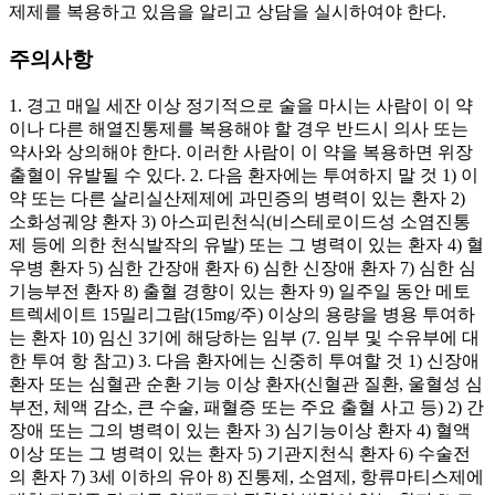
제제를 복용하고 있음을 알리고 상담을 실시하여야 한다.
주의사항
1. 경고 매일 세잔 이상 정기적으로 술을 마시는 사람이 이 약
이나 다른 해열진통제를 복용해야 할 경우 반드시 의사 또는
약사와 상의해야 한다. 이러한 사람이 이 약을 복용하면 위장
출혈이 유발될 수 있다. 2. 다음 환자에는 투여하지 말 것 1) 이
약 또는 다른 살리실산제제에 과민증의 병력이 있는 환자 2)
소화성궤양 환자 3) 아스피린천식(비스테로이드성 소염진통
제 등에 의한 천식발작의 유발) 또는 그 병력이 있는 환자 4) 혈
우병 환자 5) 심한 간장애 환자 6) 심한 신장애 환자 7) 심한 심
기능부전 환자 8) 출혈 경향이 있는 환자 9) 일주일 동안 메토
트렉세이트 15밀리그람(15mg/주) 이상의 용량을 병용 투여하
는 환자 10) 임신 3기에 해당하는 임부 (7. 임부 및 수유부에 대
한 투여 항 참고) 3. 다음 환자에는 신중히 투여할 것 1) 신장애
환자 또는 심혈관 순환 기능 이상 환자(신혈관 질환, 울혈성 심
부전, 체액 감소, 큰 수술, 패혈증 또는 주요 출혈 사고 등) 2) 간
장애 또는 그의 병력이 있는 환자 3) 심기능이상 환자 4) 혈액
이상 또는 그 병력이 있는 환자 5) 기관지천식 환자 6) 수술전
의 환자 7) 3세 이하의 유아 8) 진통제, 소염제, 항류마티스제에