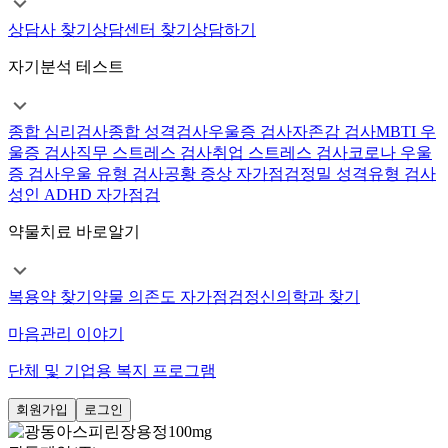
상담사 찾기
상담센터 찾기
상담하기
자기분석 테스트
종합 심리검사
종합 성격검사
우울증 검사
자존감 검사
MBTI 우
울증 검사
직무 스트레스 검사
취업 스트레스 검사
코로나 우울
증 검사
우울 유형 검사
공황 증상 자가점검
정밀 성격유형 검사
성인 ADHD 자가점검
약물치료 바로알기
복용약 찾기
약물 의존도 자가점검
정신의학과 찾기
마음관리 이야기
단체 및 기업용 복지 프로그램
회원가입
로그인