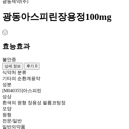
광동제약(주)
광동아스피린장용정100mg
효능효과
불안증
상세 정보
후기 0
식약처 분류
기타의 순환계용약
성분
[M040355]아스피린
성상
흰색의 원형 장용성 필름코팅정
모양
원형
전문/일반
일반의약품