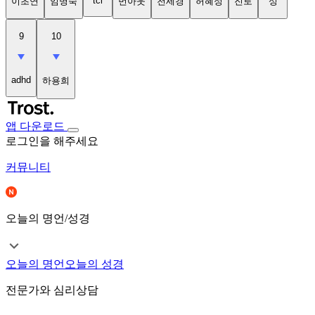
tci
이초연
임명숙
번아웃
천세경
허혜정
진로
성
9
10
adhd
하용희
앱 다운로드
로그인을 해주세요
커뮤니티
오늘의 명언/성경
오늘의 명언
오늘의 성경
전문가와 심리상담