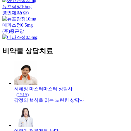
뉴프람정10mg
명인제약(주)
데파스정0.5mg
(주)종근당
비약물 상담치료
허혜정 마스터
마스터
상담사
(
1515
)
감정의 핵심을 읽는 노련한 상담사
이항아 전문
전문
상담사