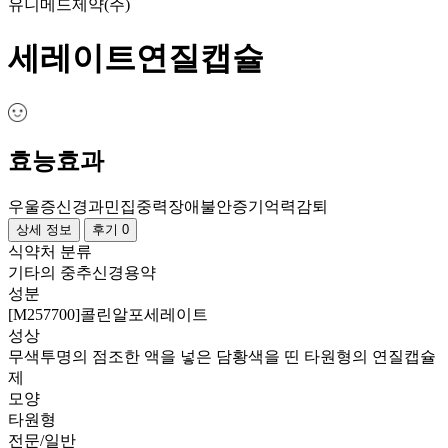
유니메드제약(주)
세레이트연질캡슐
효능효과
우울증
신경과민
집중력장애
불안증
기억력감퇴
상세 정보
후기 0
식약처 분류
기타의 중추신경용약
성분
[M257700]콜린알포세레이트
성상
무색투명의 점조한 액을 넣은 담황색을 띤 타원형의 연질캡슐
제
모양
타원형
전문/일반