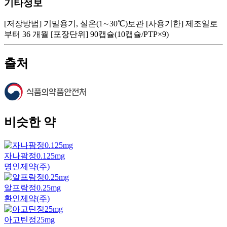
기타정보
[저장방법] 기밀용기, 실온(1∼30℃)보관 [사용기한] 제조일로
부터 36 개월 [포장단위] 90캡슐(10캡슐/PTP×9)
출처
비슷한 약
자나팜정0.125mg
명인제약(주)
알프람정0.25mg
환인제약(주)
아고틴정25mg