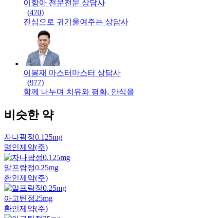
이항아 전문
전문
상담사
(
470
)
진심으로 귀기울여주는 상담사
이봉재 마스터
마스터
상담사
(
977
)
함께 나누며 치유와 평화, 안식을
비슷한 약
자나팜정0.125mg
명인제약(주)
알프람정0.25mg
환인제약(주)
아고틴정25mg
환인제약(주)