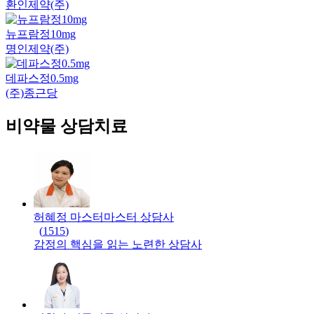
환인제약(주)
뉴프람정10mg
명인제약(주)
데파스정0.5mg
(주)종근당
비약물 상담치료
허혜정 마스터
마스터
상담사
(
1515
)
감정의 핵심을 읽는 노련한 상담사