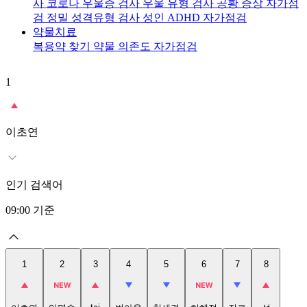
사
코로나 우울증 검사
우울 유형 검사
공황 증상 자가점
검
정밀 성격유형 검사
성인 ADHD 자가점검
약물치료
복용약 찾기
약물 의존도 자가점검
1
2
이초연
인기 검색어
09:00
기준
1
2
3
4
5
6
7
8