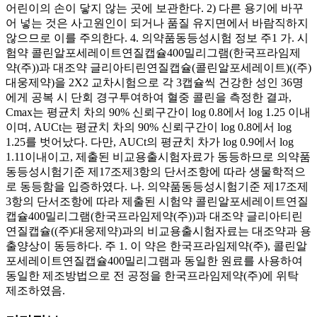
어린이의 손이 닿지 않는 곳에 보관한다. 2) 다른 용기에 바꾸
어 넣는 것은 사고원인이 되거나 품질 유지면에서 바람직하지
않으므로 이를 주의한다. 4. 의약품동등성시험 정보 주1 가. 시
험약 콜린알포세레이트연질캡슐400밀리그램(한국프라임제
약(주))과 대조약 글리아티린연질캡슐(콜린알포세레이트)((주)
대웅제약)을 2X2 교차시험으로 각 3캡슐씩 건강한 성인 36명
에게 공복 시 단회 경구투여하여 혈중 콜린을 측정한 결과,
Cmax는 평균치 차의 90% 신뢰구간이 log 0.8에서 log 1.25 이내
이며, AUCt는 평균치 차의 90% 신뢰구간이 log 0.8에서 log
1.25를 벗어났다. 다만, AUCt의 평균치 차가 log 0.9에서 log
1.11이내이고, 제출된 비교용출시험자료가 동등하므로 의약품
동등성시험기준 제17조제3항의 단서조항에 따라 생물학적으
로 동등함을 입증하였다. 나. 의약품동등성시험기준 제17조제
3항의 단서조항에 따라 제출된 시험약 콜린알포세레이트연질
캡슐400밀리그램(한국프라임제약(주))과 대조약 글리아티린
연질캡슐((주)대웅제약)과의 비교용출시험자료는 대조약과 용
출양상이 동등하다. 주 1. 이 약은 한국프라임제약(주), 콜린알
포세레이트연질캡슐400밀리그램과 동일한 원료를 사용하여
동일한 제조방법으로 전 공정을 한국프라임제약(주)에 위탁
제조하였음.