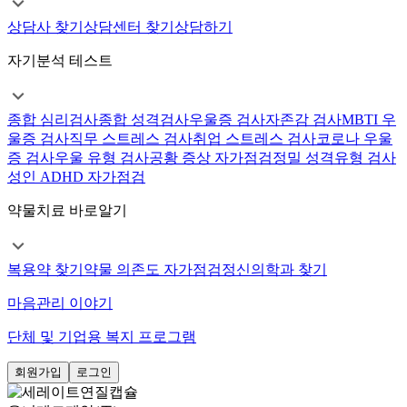
상담사 찾기
상담센터 찾기
상담하기
자기분석 테스트
종합 심리검사
종합 성격검사
우울증 검사
자존감 검사
MBTI 우
울증 검사
직무 스트레스 검사
취업 스트레스 검사
코로나 우울
증 검사
우울 유형 검사
공황 증상 자가점검
정밀 성격유형 검사
성인 ADHD 자가점검
약물치료 바로알기
복용약 찾기
약물 의존도 자가점검
정신의학과 찾기
마음관리 이야기
단체 및 기업용 복지 프로그램
회원가입
로그인