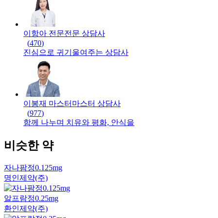
이항아 전문
전문
상담사
(
470
)
진심으로 귀기울여주는 상담사
이봉재 마스터
마스터
상담사
(
977
)
함께 나누며 치유와 평화, 안식을
비슷한 약
자나팜정0.125mg
명인제약(주)
알프람정0.25mg
환인제약(주)