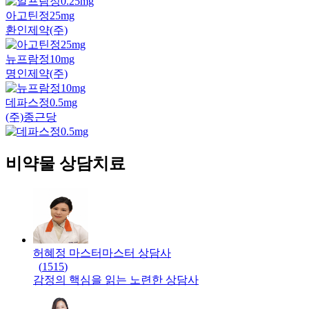
아고틴정25mg
환인제약(주)
뉴프람정10mg
명인제약(주)
데파스정0.5mg
(주)종근당
비약물 상담치료
허혜정 마스터
마스터
상담사
(
1515
)
감정의 핵심을 읽는 노련한 상담사