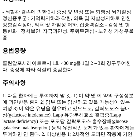
- 뇌혈관 결손에 의한 2차 증상 및 변성 또는 퇴행성 뇌기질성
정신증후군 : 기억력저하와 착란, 의욕 및 자발성저하로 인한
방향감각장애, 의욕 및 자발성 저하, 집중력감소 - 감정 및 행
동변화 : 정서불안, 자극과민성, 주위무관심 - 노인성 가성우울
증
용법용량
콜린알포세레이트로서 1회 400 mg을 1일 2～3회 경구투여한
다. 증상에 따라 적절히 증감한다.
주의사항
1. 다음 환자에는 투여하지 말 것. 1) 이 약 및 이 약의 구성성분
에 과민반응 환자 2) 임부 또는 임신하고 있을 가능성이 있는
여성 3) 이 약은 유당을 함유하고 있으므로, 갈락토오스 불내
성(galactose intolerance), Lapp 유당분해효소 결핍증(Lapp
lactase deficiency) 또는 포도당-갈락토오스 흡수장애(glucose-
galactose malabsorption) 등의 유전적인 문제가 있는 환자에게는
투여하면 안 된다. 2. 이상반응 1) 2차적인 도파민 작용에 기인