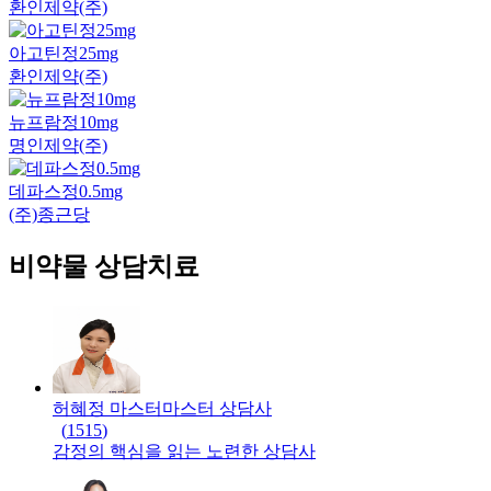
환인제약(주)
아고틴정25mg
환인제약(주)
뉴프람정10mg
명인제약(주)
데파스정0.5mg
(주)종근당
비약물 상담치료
허혜정 마스터
마스터
상담사
(
1515
)
감정의 핵심을 읽는 노련한 상담사