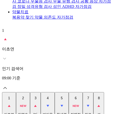
사
코로나 우울증 검사
우울 유형 검사
공황 증상 자가점
검
정밀 성격유형 검사
성인 ADHD 자가점검
약물치료
복용약 찾기
약물 의존도 자가점검
1
2
이초연
인기 검색어
09:00
기준
1
2
3
4
5
6
7
8