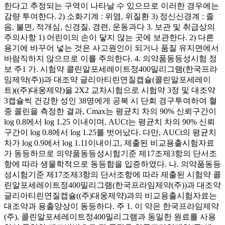
한다고 추정되는 구역이 나타날 수 있으므로 이러한 경우에는
감량 투여한다. 2) 소화기계 : 위염, 위질환 3) 정신신경계 : 졸
음, 불면, 적개심, 신경질, 경련, 운동과다 3. 보관 및 취급상의
주의사항 1) 어린이의 손이 닿지 않는 곳에 보관한다. 2) 다른
용기에 바꾸어 넣는 것은 사고원인이 되거나 품질 유지면에서
바람직하지 않으므로 이를 주의한다. 4. 의약품동등성시험 정
보 주1 가. 시험약 콜린알포세레이트정400밀리그램(한국프라
임제약(주))과 대조약 글리아티린연질캡슐(콜린알포세레이
트)((주)대웅제약)을 2X2 교차시험으로 시험약 3정 및 대조약
3캡슐씩 건강한 성인 38명에게 공복 시 단회 경구투여하여 혈
중 콜린을 측정한 결과, Cmax는 평균치 차의 90% 신뢰구간이
log 0.8에서 log 1.25 이내이며, AUCt는 평균치 차의 90% 신뢰
구간이 log 0.8에서 log 1.25를 벗어났다. 다만, AUCt의 평균치
차가 log 0.9에서 log 1.11이내이고, 제출된 비교용출시험자료
가 동등하므로 의약품동등성시험기준 제17조제3항의 단서조
항에 따라 생물학적으로 동등함을 입증하였다. 나. 의약품동등
성시험기준 제17조제3항의 단서조항에 따라 제출된 시험약 콜
린알포세레이트정400밀리그램(한국프라임제약(주))과 대조약
글리아티린연질캡슐((주)대웅제약)과의 비교용출시험자료는
대조약과 용출양상이 동등하다. 주 1. 이 약은 한국프라임제약
(주), 콜린알포세레이트정400밀리그램과 동일한 원료를 사용