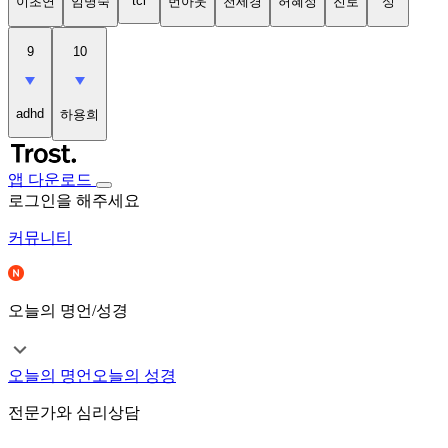
tci
이초연
임명숙
번아웃
천세경
허혜정
진로
성
9
10
adhd
하용희
앱 다운로드
로그인을 해주세요
커뮤니티
오늘의 명언/성경
오늘의 명언
오늘의 성경
전문가와 심리상담