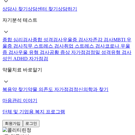
상담사 찾기
상담센터 찾기
상담하기
자기분석 테스트
종합 심리검사
종합 성격검사
우울증 검사
자존감 검사
MBTI 우
울증 검사
직무 스트레스 검사
취업 스트레스 검사
코로나 우울
증 검사
우울 유형 검사
공황 증상 자가점검
정밀 성격유형 검사
성인 ADHD 자가점검
약물치료 바로알기
복용약 찾기
약물 의존도 자가점검
정신의학과 찾기
마음관리 이야기
단체 및 기업용 복지 프로그램
회원가입
로그인