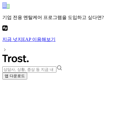
기업 전용 멘탈케어 프로그램
을 도입하고 싶다면?
지금
넛지EAP
이용해보기
앱 다운로드