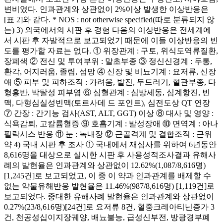
변비였다. 인과관계와 상관없이 2%이상 발생한 이상반응은
[표 2]와 같다. * NOS : not otherwise specified(따로 분류되지 않
는) 3) 외국에서의 시판 후 경험 다음의 이상반응은 전세계에
서 시판 후 자발적으로 보고되었기 때문에 이들 이상반응의 빈
도를 평가할 자료는 없다. ① 위장관계 : 구토, 위식도역류질환,
장폐색 ② 전신 및 투여부위 : 말초부종 ③ 정신신경계 : 두통,
환각, 어지러움, 졸림, 섬망 ④ 신장 및 비뇨기계 : 요저류, 신장
애 ⑤ 피부 및 피하조직 : 가려움, 발진, 두드러기, 혈관부종, 다
형홍반, 박탈성 피부염 ⑥ 심혈관계 : 심방세동, 심계항진, 빈
맥, 다형심실성빈맥(토르사데 드 포인트), 심전도상 QT 연장
⑦ 간장 : 간기능 검사(AST, ALT, GGT) 이상 ⑧ 대사 및 영양 :
식욕감퇴, 고칼륨혈증 ⑨ 호흡기계 : 발성장애 ⑩ 면역계 : 아나
필락시스 반응 ⑪ 눈 : 녹내장 ⑫ 근골격계 및 결합조직 : 근위
약 4) 국내 시판 후 조사 ① 국내에서 재심사를 위하여 6년동안
8,616명을 대상으로 실시한 시판 후 사용성적조사결과 유해사
례의 발현율은 인과관계와 상관없이 12.62%(1,087/8,616명)
[1,245건]로 보고되었고, 이 중 이 약과 인과관계를 배제할 수
없는 약물유해반응 발현율은 11.46%(987/8,616명) [1,119건]로
보고되었다. 중대한 유해사례 발현율은 인과관계와 상관없이
0.27%(23/8,616명)[24건]로 요저류 8건, 혈중크레아티닌증가 3
건, 천공성십이지장궤양, 배뇨불능, 급성신부전, 방광경부폐