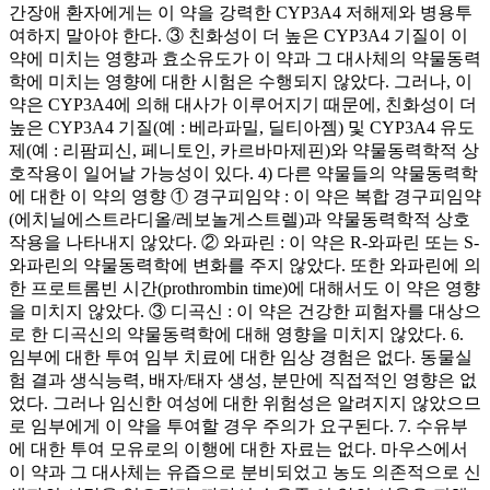
간장애 환자에게는 이 약을 강력한 CYP3A4 저해제와 병용투
여하지 말아야 한다. ③ 친화성이 더 높은 CYP3A4 기질이 이
약에 미치는 영향과 효소유도가 이 약과 그 대사체의 약물동력
학에 미치는 영향에 대한 시험은 수행되지 않았다. 그러나, 이
약은 CYP3A4에 의해 대사가 이루어지기 때문에, 친화성이 더
높은 CYP3A4 기질(예 : 베라파밀, 딜티아젬) 및 CYP3A4 유도
제(예 : 리팜피신, 페니토인, 카르바마제핀)와 약물동력학적 상
호작용이 일어날 가능성이 있다. 4) 다른 약물들의 약물동력학
에 대한 이 약의 영향 ① 경구피임약 : 이 약은 복합 경구피임약
(에치닐에스트라디올/레보놀게스트렐)과 약물동력학적 상호
작용을 나타내지 않았다. ② 와파린 : 이 약은 R-와파린 또는 S-
와파린의 약물동력학에 변화를 주지 않았다. 또한 와파린에 의
한 프로트롬빈 시간(prothrombin time)에 대해서도 이 약은 영향
을 미치지 않았다. ③ 디곡신 : 이 약은 건강한 피험자를 대상으
로 한 디곡신의 약물동력학에 대해 영향을 미치지 않았다. 6.
임부에 대한 투여 임부 치료에 대한 임상 경험은 없다. 동물실
험 결과 생식능력, 배자/태자 생성, 분만에 직접적인 영향은 없
었다. 그러나 임신한 여성에 대한 위험성은 알려지지 않았으므
로 임부에게 이 약을 투여할 경우 주의가 요구된다. 7. 수유부
에 대한 투여 모유로의 이행에 대한 자료는 없다. 마우스에서
이 약과 그 대사체는 유즙으로 분비되었고 농도 의존적으로 신