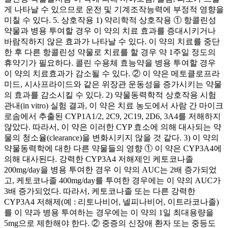
게 나타날 수 있으므로 운전 및 기계조작능력에 부정적 영향을
미칠 수 있다. 5. 상호작용 1) 약리학적 상호작용 ① 항콜린성
약물과 병용 투여할 경우 이 약의 치료 효과를 증대시키거나
바람직하지 않은 효과가 나타날 수 있다. 이 약의 치료를 중단
한 후 다른 항콜린성 약물로 치료를 할 경우 약 1주일 정도의
휴약기가 필요하다. 콜린 수용체 효능약을 병용 투여할 경우
이 약의 치료효과가 감소될 수 있다. ② 이 약은 메토클로프라
미드, 시사프라이드와 같은 위장관 운동성을 증가시키는 약물
의 효과를 감소시킬 수 있다. 2) 약물동력학적 상호작용 시험
관내(in vitro) 실험 결과, 이 약은 치료 농도에서 사람 간 마이크
로솜에서 추출된 CYP1A1/2, 2C9, 2C19, 2D6, 3A4를 저해하지
않았다. 따라서, 이 약은 이러한 CYP 효소에 의해 대사되는 약
물의 청소율(clearance)을 변화시키지 않을 것 같다. 3) 이 약의
약물동력학에 대한 다른 약물들의 영향 ① 이 약은 CYP3A4에
의해 대사된다. 강력한 CYP3A4 저해제인 케토코나졸
200mg/day을 병용 투여한 경우 이 약의 AUC는 2배 증가되었
고, 케토코나졸 400mg/day를 투여한 경우에는 이 약의 AUC가
3배 증가되었다. 따라서, 케토코나졸 또는 다른 강력한
CYP3A4 저해제(예 : 리토나비어, 넬피나비어, 이트라코나졸)
를 이 약과 병용 투여하는 경우에는 이 약의 1일 최대용량을
5mg으로 제한해야 한다. ② 중증의 신장애 환자 또는 중등도