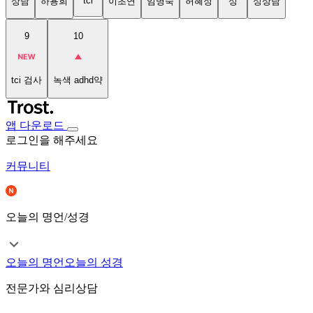
tci
상담
하용희
이초연
임명숙
허혜정
성
성상담
9
10
tci 검사
녹색 adhd약
앱 다운로드
로그인을 해주세요
커뮤니티
오늘의 명언/성경
오늘의 명언
오늘의 성경
전문가와 심리상담