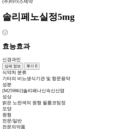
(주)마더스제약
솔리페노실정5mg
효능효과
신경과민
상세 정보
후기 0
식약처 분류
기타의 비뇨생식기관 및 항문용약
성분
[M259862]솔리페나신숙신산염
성상
밝은 노란색의 원형 필름코팅정
모양
원형
전문/일반
전문의약품