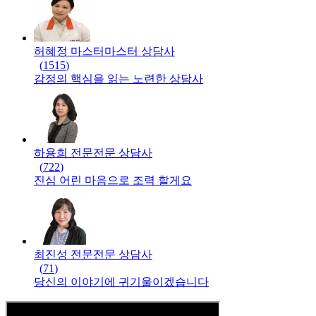
허혜정 마스터
마스터
상담사
(
1515
)
감정의 핵심을 읽는 노련한 상담사
하용희 전문
전문
상담사
(
722
)
진심 어린 마음으로 조력 할게요
최진성 전문
전문
상담사
(
71
)
당신의 이야기에 귀기울이겠습니다