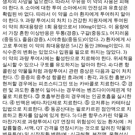
생자의 사망을 일으켰다. 따라서 수유중 이 약의 사용은 피해
야 한다. 8. 소아에 대한 투여 소아에서의 안전성과 유효성은
확립된 바 없다. 따라서 이 약을 소아 환자에게 투여하지 말아
야 한다. 9. 과량 투여시의 처치 1) 건강한 지원자에게 투여된
이 약의 최대용량은 1회 용량으로서 100mg이었다. 이 용량에
서 가장 흔한 이상반응은 두통(경증), 구갈(중등도), 어지러움
(중등도), 졸음(경증), 시야흐림(중등도)이었다. 2) 환자에게 사
고로 투여된 이 약의 최대용량은 5시간 동안 280mg이었다. 의
식수준의 변화는 있었으나 입원을 필요로 하지는 않았다. 3)
이 약의 과량 투여시에는 활성탄으로 치료해야 한다. 위세척을
실시할 수 있으나 구토를 유도하지는 말아야 한다. 4) 다른 항
콜린성 약물들처럼 과량투여시 관련 증상은 다음과 같이 처치
한다. ① 중증의 중추성 항콜린 효과(예 : 환각, 과도한 흥분)가
현저할 경우에는 피조스티그민 또는 카바콜로 치료한다. ② 경
련 및 과도한 흥분이 일어나는 경우에는 벤조다이아제핀계 약
물로 치료한다. ③ 호흡부전증의 경우에는 인공호흡을 실시한
다. ④ 빈맥은 베타-차단제로 치료한다. ⑤ 요저류는 카테터삽
입법으로 치료한다. ⑥ 동공산대는 필로카르핀 점안액으로 치
료하고 환자를 암실에 있게 한다. 5) 다른 항무스카린 약물과
마찬가지로 과량투여시 QT 연장의 위험성이 있는 환자(예 : 저
칼륨혈증, 서맥, QT 간격을 연장시키는 것으로 알려진 약물의
병용투여) 및 심장질환 병력(예 : 심근허혈, 부정맥, 울혈성심