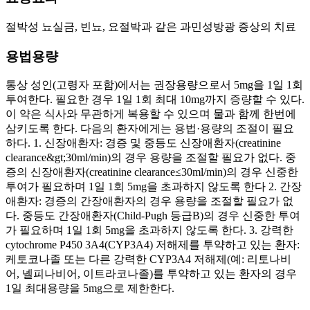
절박성 뇨실금, 빈뇨, 요절박과 같은 과민성방광 증상의 치료
용법용량
통상 성인(고령자 포함)에서는 권장용량으로서 5mg을 1일 1회
투여한다. 필요한 경우 1일 1회 최대 10mg까지 증량할 수 있다.
이 약은 식사와 무관하게 복용할 수 있으며 물과 함께 한번에
삼키도록 한다. 다음의 환자에게는 용법·용량의 조절이 필요
하다. 1. 신장애환자: 경증 및 중등도 신장애환자(creatinine
clearance&gt;30ml/min)의 경우 용량을 조절할 필요가 없다. 중
증의 신장애환자(creatinine clearance≤30ml/min)의 경우 신중한
투여가 필요하며 1일 1회 5mg을 초과하지 않도록 한다 2. 간장
애환자: 경증의 간장애환자의 경우 용량을 조절할 필요가 없
다. 중등도 간장애환자(Child-Pugh 등급B)의 경우 신중한 투여
가 필요하며 1일 1회 5mg을 초과하지 않도록 한다. 3. 강력한
cytochrome P450 3A4(CYP3A4) 저해제를 투약하고 있는 환자:
케토코나졸 또는 다른 강력한 CYP3A4 저해제(예: 리토나비
어, 넬피나비어, 이트라코나졸)를 투약하고 있는 환자의 경우
1일 최대용량을 5mg으로 제한한다.