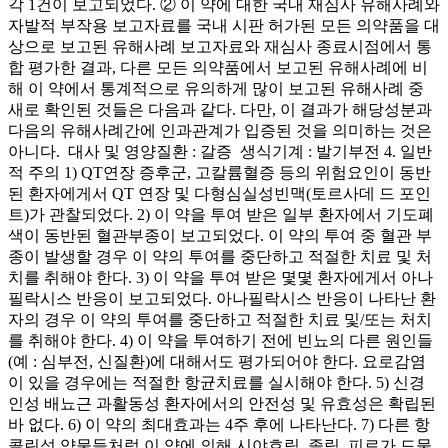
각 1건이 보고되었다. ② 이 약에 대한 국내 재심사 유해사례와
자발적 부작용 보고자료를 국내 시판 허가된 모든 의약품을 대
상으로 보고된 유해사례 보고자료와 재심사 종료시점에서 통
합 평가한 결과, 다른 모든 의약품에서 보고된 유해사례에 비
해 이 약에서 통계적으로 유의하게 많이 보고된 유해사례 중
새로 확인된 것들은 다음과 같다. 다만, 이 결과가 해당성분과
다음의 유해사례간에 인과관계가 입증된 것을 의미하는 것은
아니다. ­ 대사 및 영양질환 : 갈증 ­ 생식기계 : 발기부전 4. 일반
적 주의 1) QT연장 증후군, 고칼륨혈증 등의 위험요인이 동반
된 환자에게서 QT 연장 및 다형심실성빈맥(토르사데 드 포인
트)가 관찰되었다. 2) 이 약을 투여 받은 일부 환자에서 기도폐
색이 동반된 혈관부종이 보고되었다. 이 약의 투여 중 혈관 부
종이 발생할 경우 이 약의 투여를 중단하고 적절한 치료 및 처
치를 취해야 한다. 3) 이 약을 투여 받은 몇몇 환자에게서 아나
필락시스 반응이 보고되었다. 아나필락시스 반응이 나타난 환
자의 경우 이 약의 투여를 중단하고 적절한 치료 및/또는 처치
를 취해야 한다. 4) 이 약을 투여하기 전에 빈뇨의 다른 원인들
(예 : 심부전, 신질환)에 대해서도 평가되어야 한다. 요로감염
이 있을 경우에는 적절한 항균치료를 실시해야 한다. 5) 신경
인성 배뇨근 과활동성 환자에서의 안전성 및 유효성은 확립된
바 없다. 6) 이 약의 최대효과는 4주 후에 나타난다. 7) 다른 항
콜린성 약물들처럼 이 약에 의해 시야흐림, 졸림, 피로가 드물