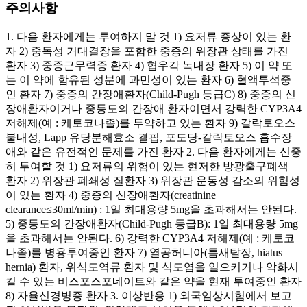
주의사항
1. 다음 환자에게는 투여하지 말 것 1) 요저류 증상이 있는 환
자 2) 중독성 거대결장을 포함한 중증의 위장관 상태를 가진
환자 3) 중증근무력증 환자 4) 협우각 녹내장 환자 5) 이 약 또
는 이 약에 함유된 성분에 과민성이 있는 환자 6) 혈액투석중
인 환자 7) 중증의 간장애환자(Child-Pugh 등급C) 8) 중증의 신
장애환자이거나 중등도의 간장애 환자이면서 강력한 CYP3A4
저해제(예 : 케토코나졸)를 투약하고 있는 환자 9) 갈락토오스
불내성, Lapp 유당분해효소 결핍, 포도당-갈락토오스 흡수장
애와 같은 유전적인 문제를 가진 환자 2. 다음 환자에게는 신중
히 투여할 것 1) 요저류의 위험이 있는 현저한 방광출구폐색
환자 2) 위장관 폐쇄성 질환자 3) 위장관 운동성 감소의 위험성
이 있는 환자 4) 중증의 신장애환자(creatinine
clearance≤30ml/min) : 1일 최대용량 5mg을 초과해서는 안된다.
5) 중등도의 간장애환자(Child-Pugh 등급B): 1일 최대용량 5mg
을 초과해서는 안된다. 6) 강력한 CYP3A4 저해제(예 : 케토코
나졸)를 병용투여중인 환자 7) 열공허니아(틈새탈장, hiatus
hernia) 환자, 위식도역류 환자 및 식도염을 일으키거나 악화시
킬 수 있는 비스포스포네이트와 같은 약을 현재 투여중인 환자
8) 자율신경병증 환자 3. 이상반응 1) 외국임상시험에서 보고