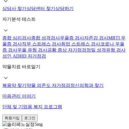
상담사 찾기
상담센터 찾기
상담하기
자기분석 테스트
종합 심리검사
종합 성격검사
우울증 검사
자존감 검사
MBTI 우
울증 검사
직무 스트레스 검사
취업 스트레스 검사
코로나 우울
증 검사
우울 유형 검사
공황 증상 자가점검
정밀 성격유형 검사
성인 ADHD 자가점검
약물치료 바로알기
복용약 찾기
약물 의존도 자가점검
정신의학과 찾기
마음관리 이야기
단체 및 기업용 복지 프로그램
회원가입
로그인