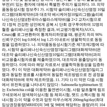
부전)이 있는 환자에 대해서 특별한 주의가 필요하다. 10. 의약
품동등성시험 정보주1 가. 시험약 솔리페나신숙신산염정 10밀
리그램[대화제약㈜]과 대조약 베시케어정10밀리그램(솔리페
나신숙신산염)[한국아스텔라스제약㈜]을 2×2 교차시험으로
각 1정씩 건강한 성인에게 공복 시 단회 경구투여하여 32명의
혈중 솔리페나신을 측정한 결과, 비교평가항목치(AUCt,
Cmax)를 로그변환하여 통계처리하였을 때, 평균치 차의 90%
신뢰구간이 log 0.8에서 log 1.25 이내로서 생물학적으로 동등
함을 입증하였다. 나. 의약품동등성시험기준 제7조제2항에 따
라, 시험약 솔리페나신숙신산염정5밀리그램[대화제약㈜]은
대조약 솔리페나신숙신산염정10밀리그램[대화제약㈜]과의
비교용출시험자료를 제출하였으며, 대조약과 용출양상이 동
등하였다. 이에 따라 해당 자료로서 생물학적동등성을 입증하
였다. 주1 이 약은 대화제약㈜ 솔리페나신숙신산염정5밀리그
램과 동일한 원료를 사용하여 동일한 제조방법으로 전 공정을
대화제약㈜에 위탁 제조하였음. 11. 기타 1) 이 약은 다음 시험
에서 유전독성을 나타내지 않았다 : Salmonella typhimurium 또
는 Escherichia coli을 이용한 돌연변이시험, 사람 말초혈액 림프
구세포에서 염색체이상시험 등 체외시험, 랫드 소핵시험 등 체
내시험 2) 이 약을 수컷과 암컷 마우스에게 200mg/kg/day(최대
임상권장용량[MRHD]의 5배 및 9배에 해당하는 용량)까지 104