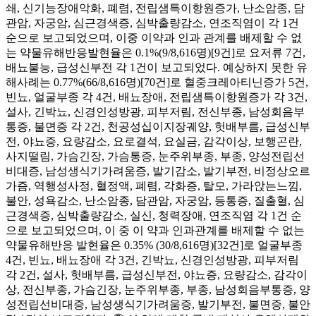
쇄, 신기능장애악화, 폐렴, 전립샘특이항원증가, 난소암종, 담
관암, 자궁암, 심근경색증, 심박출량감소, 연조직염이 각 1건
순으로 보고되었으며, 이중 이약과 인과 관계를 배제할 수 없
는 약물유해반응발현율은 0.1%(9/8,616명)[9건]로 요저류 7건,
배뇨불능, 급성신부전 각 1건이 보고되었다. 예상하지 못한 유
해사례는 0.77%(66/8,616명)[70건]로 혈중크레아티닌증가 5건,
빈뇨, 얼굴부종 각 4건, 배뇨장애, 전립샘특이항원증가 각 3건,
설사, 긴박뇨, 신경인성방광, 피부저림, 전신부종, 남성회음부
통증, 불면증 각 2건, 천공성십이지장궤양, 헛배부름, 급성신부
전, 야뇨증, 요량감소, 요로결석, 요실금, 감각이상, 보행곤란,
사지떨림, 가슴긴장, 가슴통증, 눈주위부종, 부종, 양성전립선
비대증, 남성생식기가려움증, 발기감소, 발기부전, 비정상오르
가즘, 역행성사정, 혈정액, 폐렴, 각화증, 탈모, 가라앉는느낌,
불안, 성욕감소, 난소암종, 담관암, 자궁암, 등통증, 질출혈, 심
근경색증, 심박출량감소, 실신, 청력장애, 연조직염 각 1건 순
으로 보고되었으며, 이 중 이 약과 인과관계를 배제할 수 없는
약물유해반응 발현율은 0.35% (30/8,616명)[32건]로 얼굴부종
4건, 빈뇨, 배뇨장애 각 3건, 긴박뇨, 신경인성방광, 피부저림
각 2건, 설사, 헛배부름, 급성신부전, 야뇨증, 요량감소, 감각이
상, 전신부종, 가슴긴장, 눈주위부종, 부종, 남성회음부통증, 양
성전립선비대증, 남성생식기가려움증, 발기부전, 불면증, 불안