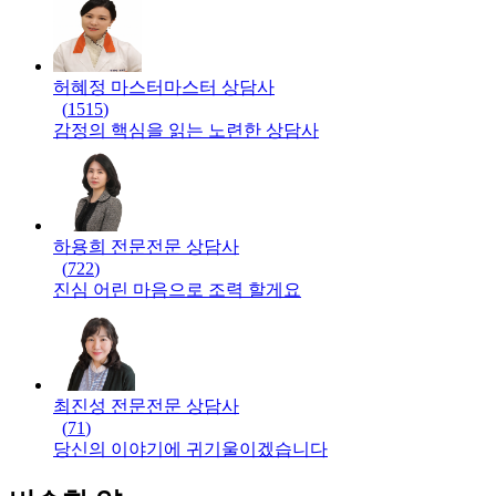
허혜정 마스터
마스터
상담사
(
1515
)
감정의 핵심을 읽는 노련한 상담사
하용희 전문
전문
상담사
(
722
)
진심 어린 마음으로 조력 할게요
최진성 전문
전문
상담사
(
71
)
당신의 이야기에 귀기울이겠습니다