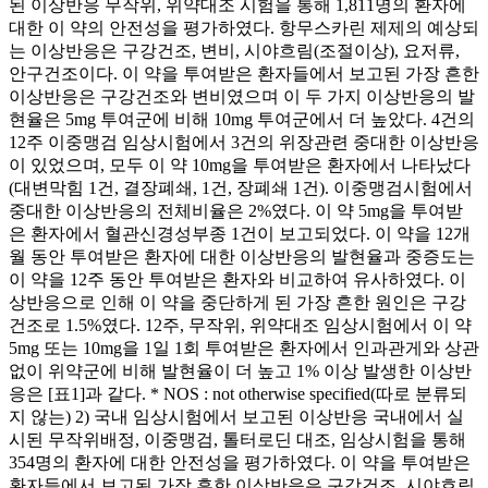
된 이상반응 무작위, 위약대조 시험을 통해 1,811명의 환자에
대한 이 약의 안전성을 평가하였다. 항무스카린 제제의 예상되
는 이상반응은 구강건조, 변비, 시야흐림(조절이상), 요저류,
안구건조이다. 이 약을 투여받은 환자들에서 보고된 가장 흔한
이상반응은 구강건조와 변비였으며 이 두 가지 이상반응의 발
현율은 5mg 투여군에 비해 10mg 투여군에서 더 높았다. 4건의
12주 이중맹검 임상시험에서 3건의 위장관련 중대한 이상반응
이 있었으며, 모두 이 약 10mg을 투여받은 환자에서 나타났다
(대변막힘 1건, 결장폐쇄, 1건, 장폐쇄 1건). 이중맹검시험에서
중대한 이상반응의 전체비율은 2%였다. 이 약 5mg을 투여받
은 환자에서 혈관신경성부종 1건이 보고되었다. 이 약을 12개
월 동안 투여받은 환자에 대한 이상반응의 발현율과 중증도는
이 약을 12주 동안 투여받은 환자와 비교하여 유사하였다. 이
상반응으로 인해 이 약을 중단하게 된 가장 흔한 원인은 구강
건조로 1.5%였다. 12주, 무작위, 위약대조 임상시험에서 이 약
5mg 또는 10mg을 1일 1회 투여받은 환자에서 인과관게와 상관
없이 위약군에 비해 발현율이 더 높고 1% 이상 발생한 이상반
응은 [표1]과 같다. * NOS : not otherwise specified(따로 분류되
지 않는) 2) 국내 임상시험에서 보고된 이상반응 국내에서 실
시된 무작위배정, 이중맹검, 톨터로딘 대조, 임상시험을 통해
354명의 환자에 대한 안전성을 평가하였다. 이 약을 투여받은
환자들에서 보고된 가장 흔한 이상반응은 구강건조, 시야흐림,