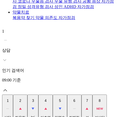
사
코로나 우울증 검사
우울 유형 검사
공황 증상 자가점
검
정밀 성격유형 검사
성인 ADHD 자가점검
약물치료
복용약 찾기
약물 의존도 자가점검
1
2
상담
인기 검색어
09:00
기준
1
2
3
4
5
6
7
8