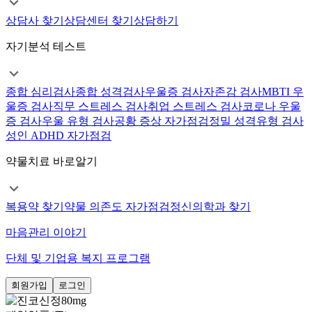
상담사 찾기
상담센터 찾기
상담하기
자기분석 테스트
종합 심리검사
종합 성격검사
우울증 검사
자존감 검사
MBTI 우
울증 검사
직무 스트레스 검사
취업 스트레스 검사
코로나 우울
증 검사
우울 유형 검사
공황 증상 자가점검
정밀 성격유형 검사
성인 ADHD 자가점검
약물치료 바로알기
복용약 찾기
약물 의존도 자가점검
정신의학과 찾기
마음관리 이야기
단체 및 기업용 복지 프로그램
회원가입
로그인