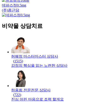
데파스정0.5mg
(주)종근당
비약물 상담치료
허혜정 마스터
마스터
상담사
(
1515
)
감정의 핵심을 읽는 노련한 상담사
하용희 전문
전문
상담사
(
722
)
진심 어린 마음으로 조력 할게요