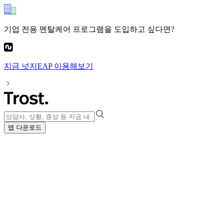
기업 전용 멘탈케어 프로그램
을 도입하고 싶다면?
지금
넛지EAP
이용해보기
앱 다운로드