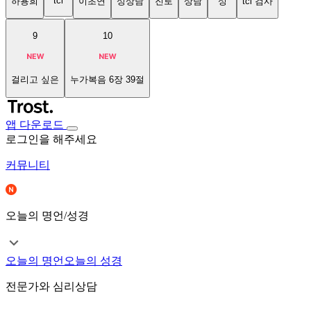
tci
하용희
이초연
성상담
진로
상담
성
tci 검사
9
10
걸리고 싶은
누가복음 6장 39절
앱 다운로드
로그인을 해주세요
커뮤니티
오늘의 명언/성경
오늘의 명언
오늘의 성경
전문가와 심리상담