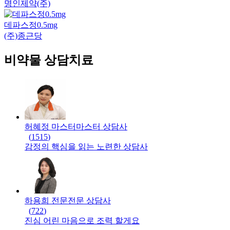
명인제약(주)
데파스정0.5mg
(주)종근당
비약물 상담치료
허혜정 마스터
마스터
상담사
(
1515
)
감정의 핵심을 읽는 노련한 상담사
하용희 전문
전문
상담사
(
722
)
진심 어린 마음으로 조력 할게요