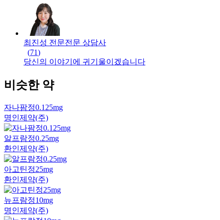
최진성 전문
전문
상담사
(
71
)
당신의 이야기에 귀기울이겠습니다
비슷한 약
자나팜정0.125mg
명인제약(주)
알프람정0.25mg
환인제약(주)
아고틴정25mg
환인제약(주)
뉴프람정10mg
명인제약(주)