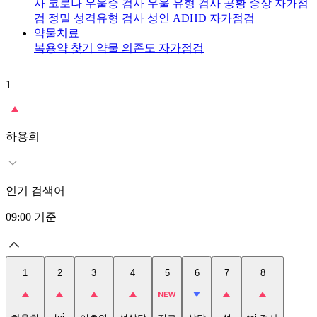
사
코로나 우울증 검사
우울 유형 검사
공황 증상 자가점
검
정밀 성격유형 검사
성인 ADHD 자가점검
약물치료
복용약 찾기
약물 의존도 자가점검
1
2
t
하용희
인기 검색어
09:00
기준
1
2
3
4
5
6
7
8