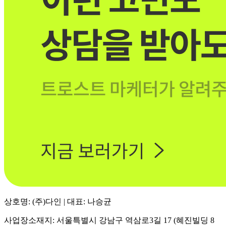
상호명: (주)다인 | 대표: 나승균
사업장소재지: 서울특별시 강남구 역삼로3길 17 (혜진빌딩 8