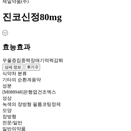
제일약품(주)
진코신정80mg
효능효과
우울증
집중력장애
기억력감퇴
상세 정보
후기 0
식약처 분류
기타의 순환계용약
성분
[M088948]은행엽건조엑스
성상
녹색의 장방형 필름코팅정제
모양
장방형
전문/일반
일반의약품