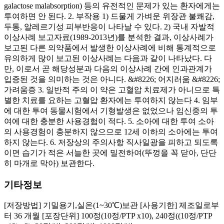
galactose malabsorption) 등의 유전적인 문제가 있는 환자에게는
투여하면 안 된다. 2. 부작용 1) 드물게 가벼운 위장관 불쾌감,
두통, 알레르기성 피부반응이 나타날 수 있다. 2) 국내 자발적
이상사례 보고자료(1989-2013년)를 분석한 결과, 이상사례가
보고된 다른 의약품에서 발생한 이상사례에 비해 통계적으로
유의하게 많이 보고된 이상사례는 다음과 같이 나타났다. 다
만, 이로서 곧 해당성분과 다음의 이상사례 간에 인과관계가
입증된 것을 의미하는 것은 아니다. &#8226; 어지러움 &#8226;
가려움증 3. 일반적 주의 이 약은 고혈압 치료제가 아니므로 특
별한 치료를 요하는 고혈압 환자에는 투여하지 않는다 4. 임부
에 대한 투여 동물시험에서 기형발생은 없었으나 임신중의 투
여에 대한 충분한 사용경험이 적다. 5. 소아에 대한 투여 소아
의 사용경험이 충분하지 않으므로 12세 이하의 소아에는 투여
하지 않는다. 6. 저장상의 주의사항 직사일광을 피하고 되도록
이면 습기가 적은 서늘한 곳에 밀전하여(뚜껑을 꼭 닫아, 단단
히 마개로 막아) 보관한다.
기타정보
[저장방법] 기밀용기,실온(1~30℃)보관 [사용기한] 제조일로부
터 36 개월 [포장단위] 100정(10정/PTP x10), 240정((10정/PTP