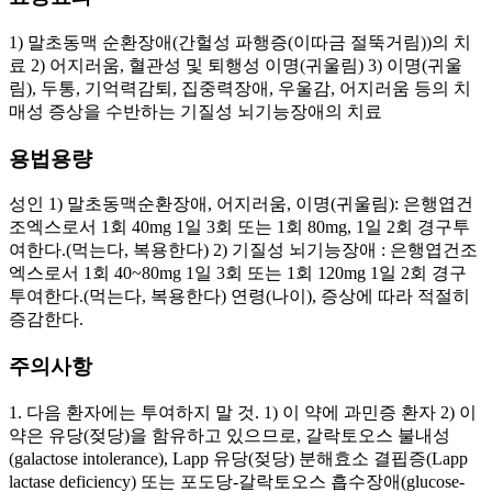
1) 말초동맥 순환장애(간헐성 파행증(이따금 절뚝거림))의 치
료 2) 어지러움, 혈관성 및 퇴행성 이명(귀울림) 3) 이명(귀울
림), 두통, 기억력감퇴, 집중력장애, 우울감, 어지러움 등의 치
매성 증상을 수반하는 기질성 뇌기능장애의 치료
용법용량
성인 1) 말초동맥순환장애, 어지러움, 이명(귀울림): 은행엽건
조엑스로서 1회 40mg 1일 3회 또는 1회 80mg, 1일 2회 경구투
여한다.(먹는다, 복용한다) 2) 기질성 뇌기능장애 : 은행엽건조
엑스로서 1회 40~80mg 1일 3회 또는 1회 120mg 1일 2회 경구
투여한다.(먹는다, 복용한다) 연령(나이), 증상에 따라 적절히
증감한다.
주의사항
1. 다음 환자에는 투여하지 말 것. 1) 이 약에 과민증 환자 2) 이
약은 유당(젖당)을 함유하고 있으므로, 갈락토오스 불내성
(galactose intolerance), Lapp 유당(젖당) 분해효소 결핍증(Lapp
lactase deficiency) 또는 포도당-갈락토오스 흡수장애(glucose-