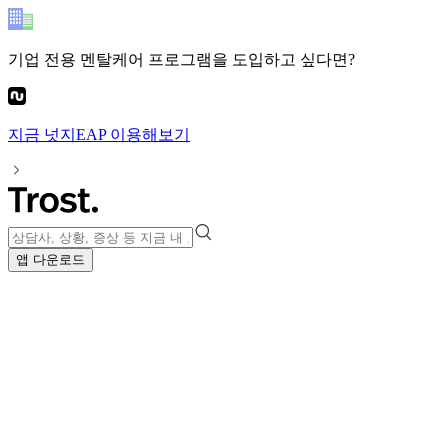
기업 전용 멘탈케어 프로그램
을 도입하고 싶다면?
지금
넛지EAP
이용해보기
앱 다운로드