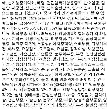
쇄, 신기능장애악화, 폐렴, 전립샘특이항원증가, 난소암종, 담
관암, 자궁암, 심근경색증, 심박출량감소, 연조직염이 각 1건
순으로 보고되었으며, 이중 이약과 인과 관계를 배제할 수 없
는 약물유해반응발현율은 0.1%(9/8,616명)[9건]로 요저류 7건,
배뇨불능, 급성신부전 각 1건이 보고되었다. 예상하지 못한 유
해사례는 0.77%(66/8,616명)[70건]로 혈중크레아티닌증가 5건,
빈뇨, 얼굴부종 각 4건, 배뇨장애, 전립샘특이항원증가 각 3건,
설사, 긴박뇨, 신경인성방광, 피부저림, 전신부종, 남성회음부
통증, 불면증 각 2건, 천공성십이지장궤양, 헛배부름, 급성신부
전, 야뇨증, 요량감소, 요로결석, 요실금, 감각이상, 보행곤란,
사지떨림, 가슴긴장, 가슴통증, 눈주위부종, 부종, 양성전립선
비대증, 남성생식기가려움증, 발기감소, 발기부전, 비정상오르
가즘, 역행성사정, 혈정액, 폐렴, 각화증, 탈모, 가라앉는느낌,
불안, 성욕감소, 난소암종, 담관암, 자궁암, 등통증, 질출혈, 심
근경색증, 심박출량감소, 실신, 청력장애, 연조직염 각 1건 순
으로 보고되었으며, 이 중 이 약과 인과관계를 배제할 수 없는
약물유해반응 발현율은 0.35% (30/8,616명)[32건]로 얼굴부종
4건, 빈뇨, 배뇨장애 각 3건, 긴박뇨, 신경인성방광, 피부저림
각 2건, 설사, 헛배부름, 급성신부전, 야뇨증, 요량감소, 감각이
상, 전신부종, 가슴긴장, 눈주위부종, 부종, 남성회음부통증, 양
성전립선비대증, 남성생식기가려움증, 발기부전, 불면증, 불안