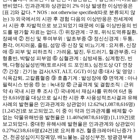
변비였다. 인과관계와 상관없이 2% 이상 발생한 이상반응은
[표 2]와 같다. * NOS : not otherwise specified(따로 분류되지 않
는) 3) 외국에서의 시판 후 경험 다음의 이상반응은 전세계에
서 시판 후 자발적으로 보고되었기 때문에 이들 이상반응의 빈
도를 평가할 자료는 없다. ① 위장관계 : 구토, 위식도역류질환,
장폐색 ② 전신 및 투여부위 : 말초부종 ③ 정신신경계 : 두통,
환각, 어지러움, 졸림, 섬망 ④ 신장 및 비뇨기계 : 요저류, 신장
애 ⑤ 피부 및 피하조직 : 가려움, 발진, 두드러기, 혈관부종, 다
형홍반, 박탈성 피부염 ⑥ 심혈관계 : 심방세동, 심계항진, 빈
맥, 다형심실성빈맥(토르사데 드 포인트), 심전도상 QT 연장
⑦ 간장 : 간기능 검사(AST, ALT, GGT) 이상 ⑧ 대사 및 영양 :
식욕감퇴, 고칼륨혈증 ⑨ 호흡기계 : 발성장애 ⑩ 면역계 : 아나
필락시스 반응 ⑪ 눈 : 녹내장 ⑫ 근골격계 및 결합조직 : 근위
약 4) 국내 시판 후 조사 ① 국내에서 재심사를 위하여 6년 동
안 8,616명을 대상으로 실시한 시판 후 사용성적조사결과 유해
사례의 발현율은 인과관계와 상관없이 12.62%(1,087/8,616명)
[1,245건]로 보고되었고, 이 중 이 약과 인과관계를 배제할 수
없는 약물유해반응 발현율은 11.46%(987/8,616명) [1,119건]로
보고되었다. 중대한 유해사례 발현율은 인과관계와 상관없이
0.27%(23/8,616명)[24건]로 요저류 8건, 혈중크레아티닌증가 3
건, 천공성십이지장궤양, 배뇨불능, 급성신부전, 방광경부폐