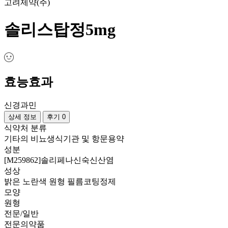
고려제약(주)
솔리스탑정5mg
효능효과
신경과민
상세 정보
후기 0
식약처 분류
기타의 비뇨생식기관 및 항문용약
성분
[M259862]솔리페나신숙신산염
성상
밝은 노란색 원형 필름코팅정제
모양
원형
전문/일반
전문의약품