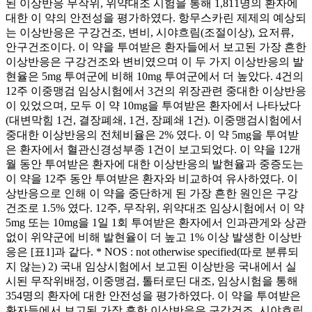
된 이상반응 무작위, 위약대조 시험을 통해 1,811명의 환자에
대한 이 약의 안전성을 평가하였다. 항무스카린 제제의 예상되
는 이상반응은 구강건조, 변비, 시야흐림(조절이상), 요저류,
안구건조이다. 이 약을 투여받은 환자들에서 보고된 가장 흔한
이상반응은 구강건조와 변비였으며 이 두 가지 이상반응의 발
현율은 5mg 투여군에 비해 10mg 투여군에서 더 높았다. 4건의
12주 이중맹검 임상시험에서 3건의 위장관련 중대한 이상반응
이 있었으며, 모두 이 약 10mg을 투여받은 환자에서 나타났다
(대변막힘 1건, 결장폐쇄, 1건, 장폐쇄 1건). 이중맹검시험에서
중대한 이상반응의 전체비율은 2% 였다. 이 약 5mg을 투여받
은 환자에서 혈관신경성부종 1건이 보고되었다. 이 약을 12개
월 동안 투여받은 환자에 대한 이상반응의 발현율과 중증도는
이 약을 12주 동안 투여받은 환자와 비교하여 유사하였다. 이
상반응으로 인해 이 약을 중단하게 된 가장 흔한 원인은 구강
건조로 1.5% 였다. 12주, 무작위, 위약대조 임상시험에서 이 약
5mg 또는 10mg을 1일 1회 투여받은 환자에서 인과관게와 상관
없이 위약군에 비해 발현율이 더 높고 1% 이상 발생한 이상반
응은 [표1]과 같다. * NOS : not otherwise specified(따로 분류되
지 않는) 2) 국내 임상시험에서 보고된 이상반응 국내에서 실
시된 무작위배정, 이중맹검, 톨터로딘 대조, 임상시험을 통해
354명의 환자에 대한 안전성을 평가하였다. 이 약을 투여받은
환자들에서 보고된 가장 흔한 이상반응은 구강건조, 시야흐림,