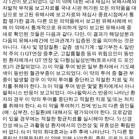
각 1건이 보고되었다. ② 이 약에 대한 국내 재심사 유해사례와
자발적 부작용 보고자료를 국내 시판 허가된 모든 의약품을 대
상으로 보고된 유해사례 보고자료와 재심사 종료시점에서 통
합 평가한 결과, 다른 모든 의약품에서 보고된 유해사례에 비
해 이 약에서 통계적으로 유의하게 많이 보고된 유해사례 중
새로 확인된 것들은 다음과 같다. 다만, 이 결과가 해당성분과
다음의 유해사례간에 인과관계가 입증된 것을 의미하는 것은
아니다. ­ 대사 및 영양질환 : 갈증 ­ 생식기계 : 발기부전 4. 일반
적 주의 1) QT연장 증후군, 고칼륨혈증 등의 위험요인이 동반
된 환자에게서 QT 연장 및 다형심실성빈맥(토르사데 드 포인
트)가 관찰되었다. 2) 이 약을 투여 받은 일부 환자에서 기도폐
색이 동반된 혈관부종이 보고되었다. 이 약의 투여 중 혈관 부
종이 발생할 경우 이 약의 투여를 중단하고 적절한 치료 및 처
치를 취해야 한다. 3) 이 약을 투여 받은 몇몇 환자에게서 아나
필락시스 반응이 보고되었다. 아나필락시스 반응이 나타난 환
자의 경우 이 약의 투여를 중단하고 적절한 치료 및/또는 처치
를 취해야 한다. 4) 이 약을 투여하기 전에 빈뇨의 다른 원인들
(예 : 심부전, 신질환)에 대해서도 평가되어야 한다. 요로감염
이 있을 경우에는 적절한 항균치료를 실시해야 한다. 5) 신경
인성 배뇨근 과활동성 환자에서의 안전성 및 유효성은 확립된
바 없다. 6) 이 약의 최대효과는 4주 후에 나타난다. 7) 다른 항
콜린성 약물들처럼 이 약에 의해 시야흐림, 졸림, 피로가 드물