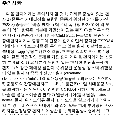
주의사항
1. 다음 환자에게는 투여하지 말 것 1) 요저류 증상이 있는 환
자 2) 중독성 거대결장을 포함한 중증의 위장관 상태를 가진
환자 3) 중증근무력증 환자 4) 협우각 녹내장 환자 5) 이 약 또
는 이 약에 함유된 성분에 과민성이 있는 환자 6) 혈액투석중
인 환자 7) 중증의 간장애환자(Child-Pugh 등급C) 8) 중증의 신
장애환자이거나 중등도의 간장애 환자이면서 강력한 CYP3A4
저해제(예 : 케토코나졸)를 투약하고 있는 환자 9) 갈락토오스
불내성, Lapp 유당분해효소 결핍, 포도당-갈락토오스 흡수장
애와 같은 유전적인 문제를 가진 환자 2. 다음 환자에게는 신중
히 투여할 것 1) 요저류의 위험이 있는 현저한 방광출구폐색
환자 2) 위장관 폐쇄성 질환자 3) 위장관 운동성 감소의 위험성
이 있는 환자 4) 중증의 신장애환자(creatinine
clearance≤30ml/min) : 1일 최대용량 5mg을 초과해서는 안된다.
5) 중등도의 간장애환자(Child-Pugh 등급B) : 1일 최대용량 5mg
을 초과해서는 안된다. 6) 강력한 CYP3A4 저해제(예 : 케토코
나졸)를 병용투여중인 환자 7) 열공허니아(틈새탈장, hiatus
hernia) 환자, 위식도역류 환자 및 식도염을 일으키거나 악화시
킬 수 있는 비스포스포네이트와 같은 약을 현재 투여중인 환자
8) 자율신경병증 환자 3. 이상반응 1) 외국임상시험에서 보고