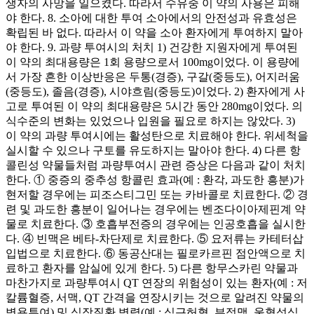
생자의 사망을 일으켰다. 따라서 수유중 이 약의 사용은 피해
야 한다. 8. 소아에 대한 투여 소아에서의 안전성과 유효성은
확립된 바 없다. 따라서 이 약을 소아 환자에게 투여하지 말아
야 한다. 9. 과량 투여시의 처치 1) 건강한 지원자에게 투여된
이 약의 최대용량은 1회 용량으로서 100mg이었다. 이 용량에
서 가장 흔한 이상반응은 두통(경증), 구갈(중등도), 어지러움
(중등도), 졸음(경증), 시야흐림(중등도)이었다. 2) 환자에게 사
고로 투여된 이 약의 최대용량은 5시간 동안 280mg이었다. 의
식수준의 변화는 있었으나 입원을 필요로 하지는 않았다. 3)
이 약의 과량 투여시에는 활성탄으로 치료해야 한다. 위세척을
실시할 수 있으나 구토를 유도하지는 말아야 한다. 4) 다른 항
콜린성 약물들처럼 과량투여시 관련 증상은 다음과 같이 처치
한다. ① 중증의 중추성 항콜린 효과(예 : 환각, 과도한 흥분)가
현저할 경우에는 피조스티그민 또는 카바콜로 치료한다. ② 경
련 및 과도한 흥분이 일어나는 경우에는 벤조다이아제핀계 약
물로 치료한다. ③ 호흡부전증의 경우에는 인공호흡을 실시한
다. ④ 빈맥은 베타-차단제로 치료한다. ⑤ 요저류는 카테터삽
입법으로 치료한다. ⑥ 동공산대는 필로카르핀 점안액으로 치
료하고 환자를 암실에 있게 한다. 5) 다른 항무스카린 약물과
마찬가지로 과량투여시 QT 연장의 위험성이 있는 환자(예 : 저
칼륨혈증, 서맥, QT 간격을 연장시키는 것으로 알려진 약물의
병용투여) 및 심장질환 병력(예 : 심근허혈, 부정맥, 울혈성심