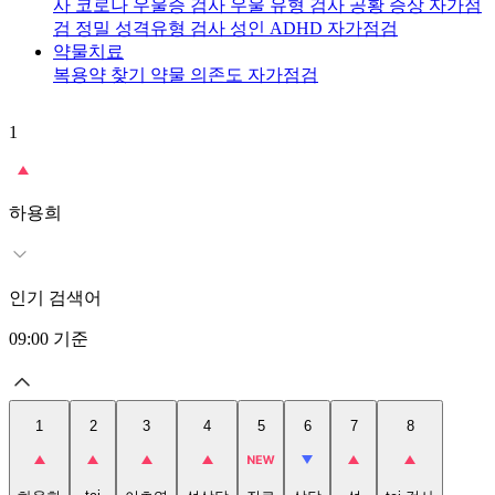
사
코로나 우울증 검사
우울 유형 검사
공황 증상 자가점
검
정밀 성격유형 검사
성인 ADHD 자가점검
약물치료
복용약 찾기
약물 의존도 자가점검
1
2
t
하용희
인기 검색어
09:00
기준
1
2
3
4
5
6
7
8