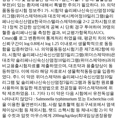
부전)이 있는 환자에 대해서 특별한 주의가 필요하다. 10. 의약
품동등성시험 정보주1 가. 시험약 솔리페나신숙신산염정10밀
리그램(위더스제약㈜)과 대조약 베시케어정10밀리그램(솔리
페나신숙신산염)(한국아스텔라스제약㈜)을 2×2 교차시험으로
각 1정씩 건강한 성인에게 공복 시 단회 경구 투여하여 39명의
혈중 솔리페나신을 측정한 결과, 비교평가항목치(AUCt,
Cmax)를 로그 변환하여 통계처리 하였을 때, 평균치 차의 90%
신뢰구간이 log 0.8에서 log 1.25 이내로서 생물학적으로 동등
함을 입증하였다. 나. 의약품동등성시험기준 제7조제2항에 따
라, 시험약 솔리페나신숙신산염정5밀리그램(위더스제약㈜)은
대조약 솔리페나신숙신산염정10밀리그램(위더스제약㈜)과의
비교용출시험자료를 제출하였으며, 대조약과 용출양상이 동
등하였다. 이에 따라 해당 자료로서 생물학적동등성을 입증하
였다. 주1. 이 약은 위더스제약㈜ 솔리페나신숙신산염정10밀
리그램 및 솔리페나신숙신산염정5밀리그램과 동일한 원료를
사용하여 동일한 제조방법으로 전공정을 위더스제약㈜에 위
탁 제조하였음. 11. 기타 1) 이 약은 다음 시험에서 유전독성을
나타내지 않았다 : Salmonella typhimurium 또는 Escherichia coli
을 이용한 돌연변이시험, 사람 말초혈액 림프구세포에서 염색
체이상시험 등 체외시험, 랫드 소핵시험 등 체내시험 2) 이 약
을 수컷과 암컷 마우스에게 200mg/kg/day(최대임상권장용량