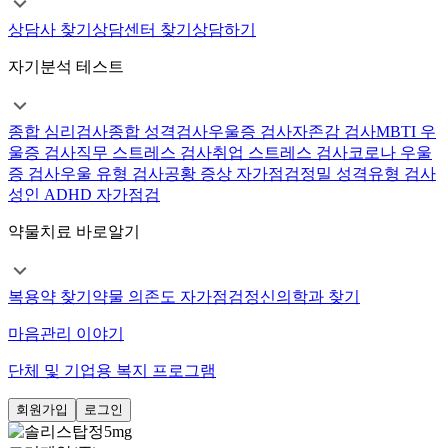
상담사 찾기
상담센터 찾기
상담하기
자기분석 테스트
종합 심리검사
종합 성격검사
우울증 검사
자존감 검사
MBTI 우
울증 검사
직무 스트레스 검사
취업 스트레스 검사
코로나 우울
증 검사
우울 유형 검사
공황 증상 자가점검
정밀 성격유형 검사
성인 ADHD 자가점검
약물치료 바로알기
복용약 찾기
약물 의존도 자가점검
정신의학과 찾기
마음관리 이야기
단체 및 기업용 복지 프로그램
회원가입
로그인