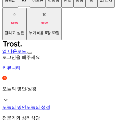
tci
하용희
이초연
성상담
진로
상담
성
tci 검사
9
10
걸리고 싶은
누가복음 6장 39절
앱 다운로드
로그인을 해주세요
커뮤니티
오늘의 명언/성경
오늘의 명언
오늘의 성경
전문가와 심리상담