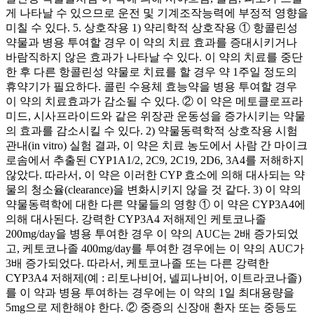
게 나타날 수 있으므로 운전 및 기계조작능력에 부정적 영향을
미칠 수 있다. 5. 상호작용 1) 약리학적 상호작용 ① 항콜린성
약물과 병용 투여할 경우 이 약의 치료 효과를 증대시키거나
바람직하지 않은 효과가 나타날 수 있다. 이 약의 치료를 중단
한 후 다른 항콜린성 약물로 치료를 할 경우 약 1주일 정도의
휴약기가 필요하다. 콜린 수용체 효능약을 병용 투여할 경우
이 약의 치료효과가 감소될 수 있다. ② 이 약은 메토클로프라
미드, 시사프라이드와 같은 위장관 운동성을 증가시키는 약물
의 효과를 감소시킬 수 있다. 2) 약물동력학적 상호작용 시험
관내(in vitro) 실험 결과, 이 약은 치료 농도에서 사람 간 마이크
로솜에서 추출된 CYP1A1/2, 2C9, 2C19, 2D6, 3A4를 저해하지
않았다. 따라서, 이 약은 이러한 CYP 효소에 의해 대사되는 약
물의 청소율(clearance)을 변화시키지 않을 것 같다. 3) 이 약의
약물동력학에 대한 다른 약물들의 영향 ① 이 약은 CYP3A4에
의해 대사된다. 강력한 CYP3A4 저해제인 케토코나졸
200mg/day을 병용 투여한 경우 이 약의 AUC는 2배 증가되었
고, 케토코나졸 400mg/day를 투여한 경우에는 이 약의 AUC가
3배 증가되었다. 따라서, 케토코나졸 또는 다른 강력한
CYP3A4 저해제(예 : 리토나비어, 넬피나비어, 이트라코나졸)
를 이 약과 병용 투여하는 경우에는 이 약의 1일 최대용량을
5mg으로 제한해야 한다. ② 중증의 신장애 환자 또는 중등도