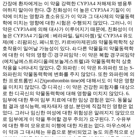
간장애 환자에게는 이 약을 강력한 CYP3A4 저해제와 병용투
여하지 말아야 한다. ③ 친화성이 더 높은 CYP3A4 기질이 이
약에 미치는 영향과 효소유도가 이 약과 그 대사체의 약물동력
학에 미치는 영향에 대한 시험은 수행되지 않았다. 그러나, 이
약은 CYP3A4에 의해 대사가 이루어지기 때문에, 친화성이 더
높은 CYP3A4 기질(예 : 베라파밀, 딜티아젬) 및 CYP3A4 유도
제(예 : 리팜피신, 페니토인, 카르바마제핀)와 약물동력학적 상
호작용이 일어날 가능성이 있다. 4) 다른 약물들의 약물동력학
에 대한 이 약의 영향 ① 경구피임약 : 이 약은 복합 경구피임약
(에치닐에스트라디올/레보놀게스트렐)과 약물동력학적 상호
작용을 나타내지 않았다. ② 와파린 : 이 약은 R-와파린 또는 S-
와파린의 약물동력학에 변화를 주지 않았다. 또한 와파린에 의
한 프로트롬빈 시간(prothrombin time)에 대해서도 이 약은 영향
을 미치지 않았다. ③ 디곡신 : 이 약은 건강한 피험자를 대상으
로 한 디곡신의 약물동력학에 대해 영향을 미치지 않았다. 6.
임부에 대한 투여 임부 치료에 대한 임상 경험은 없다. 동물실
험 결과 생식능력, 배자/태자 생성, 분만에 직접적인 영향은 없
었다. 그러나 임신한 여성에 대한 위험성은 알려지지 않았으므
로 임부에게 이 약을 투여할 경우 주의가 요구된다. 7. 수유부
에 대한 투여 모유로의 이행에 대한 자료는 없다. 마우스에서
이 약과 그 대사체는 유즙으로 분비되었고 농도 의존적으로 신