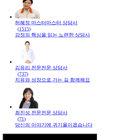
허혜정 마스터
마스터
상담사
(
1515
)
감정의 핵심을 읽는 노련한 상담사
김유리 전문
전문
상담사
(
737
)
치유와 성장으로 가는 길 함께해요
최진성 전문
전문
상담사
(
71
)
당신의 이야기에 귀기울이겠습니다