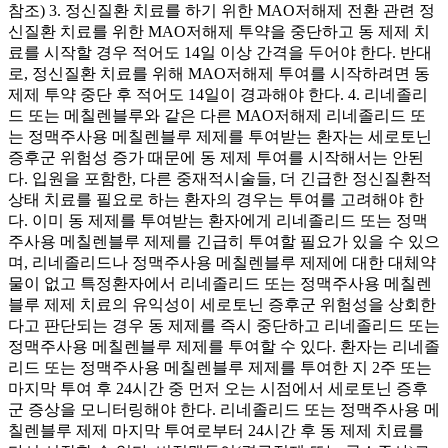
참조) 3. 정신질환 치료를 하기 위한 MAO저해제 전환 관련 정
신질환 치료를 위한 MAO저해제 투약을 중단하고 동 제제 치
료를 시작할 경우 적어도 14일 이상 간격을 두어야 한다. 반대
로, 정신질환 치료를 위해 MAO저해제 투여를 시작하려면 동
제제 투약 중단 후 적어도 14일이 경과해야 한다. 4. 리네졸리
드 또는 메칠렌블루와 같은 다른 MAO저해제 리네졸리드 또
는 정맥주사용 메칠렌블루 제제를 투여받는 환자는 세로토닌
증후군 위험성 증가 때문에 동 제제 투여를 시작해서는 안된
다. 입원을 포함한, 다른 중재적시술들, 더 긴급한 정신질환적
상태 치료를 필요로 하는 환자의 경우는 투여를 고려해야 한
다. 이미 동 제제를 투여받는 환자에게 리네졸리드 또는 정맥
주사용 메칠렌블루 제제를 긴급히 투여할 필요가 있을 수 있으
며, 리네졸리드나 정맥주사용 메칠렌블루 제제에 대한 대체약
물이 없고 특정환자에서 리네졸리드 또는 정맥주사용 메칠렌
블루 제제 치료의 유익성이 세로토닌 증후군 위험성을 상회한
다고 판단되는 경우 동 제제를 즉시 중단하고 리네졸리드 또는
정맥주사용 메칠렌블루 제제를 투여할 수 있다. 환자는 리네졸
리드 또는 정맥주사용 메칠렌블루 제제를 투여한 지 2주 또는
마지막 투여 후 24시간 중 먼저 오는 시점에서 세로토닌 증후
군 증상을 모니터링해야 한다. 리네졸리드 또는 정맥주사용 메
칠렌블루 제제 마지막 투여로부터 24시간 후 동 제제 치료를