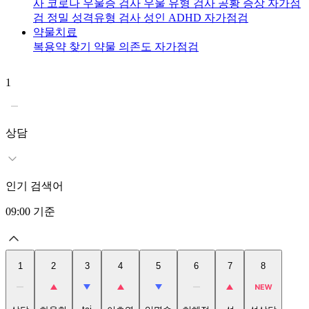
사
코로나 우울증 검사
우울 유형 검사
공황 증상 자가점
검
정밀 성격유형 검사
성인 ADHD 자가점검
약물치료
복용약 찾기
약물 의존도 자가점검
1
2
상담
인기 검색어
09:00
기준
1
2
3
4
5
6
7
8