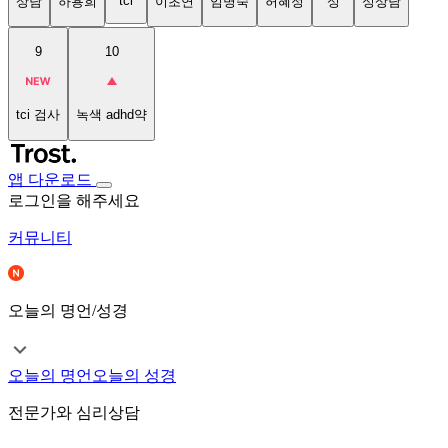
tci
상담
하용희
이초연
임명숙
허혜정
성
성상담
9
10
tci 검사
녹색 adhd약
앱 다운로드
로그인을 해주세요
커뮤니티
오늘의 명언/성경
오늘의 명언
오늘의 성경
전문가와 심리상담