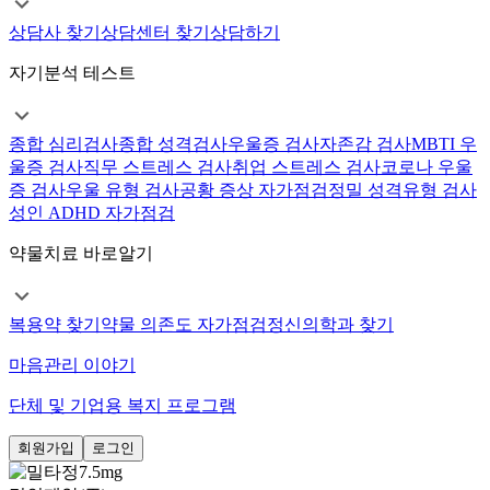
상담사 찾기
상담센터 찾기
상담하기
자기분석 테스트
종합 심리검사
종합 성격검사
우울증 검사
자존감 검사
MBTI 우
울증 검사
직무 스트레스 검사
취업 스트레스 검사
코로나 우울
증 검사
우울 유형 검사
공황 증상 자가점검
정밀 성격유형 검사
성인 ADHD 자가점검
약물치료 바로알기
복용약 찾기
약물 의존도 자가점검
정신의학과 찾기
마음관리 이야기
단체 및 기업용 복지 프로그램
회원가입
로그인