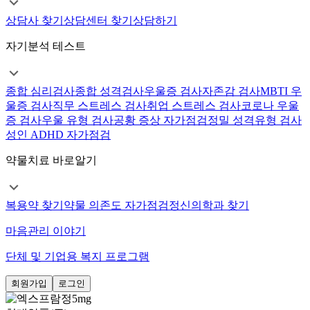
상담사 찾기
상담센터 찾기
상담하기
자기분석 테스트
종합 심리검사
종합 성격검사
우울증 검사
자존감 검사
MBTI 우
울증 검사
직무 스트레스 검사
취업 스트레스 검사
코로나 우울
증 검사
우울 유형 검사
공황 증상 자가점검
정밀 성격유형 검사
성인 ADHD 자가점검
약물치료 바로알기
복용약 찾기
약물 의존도 자가점검
정신의학과 찾기
마음관리 이야기
단체 및 기업용 복지 프로그램
회원가입
로그인