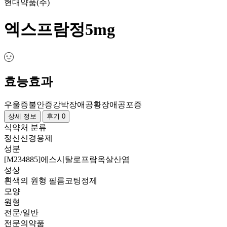
현대약품(주)
엑스프람정5mg
효능효과
우울증
불안증
강박장애
공황장애
공포증
상세 정보
후기 0
식약처 분류
정신신경용제
성분
[M234885]에스시탈로프람옥살산염
성상
흰색의 원형 필름코팅정제
모양
원형
전문/일반
전문의약품