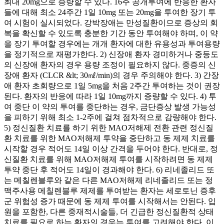
최대 20mg으로 증량할 수 있다. 16주 공개투여에 반응한 환자
들에 대해 최소 24주간 1일 10mg 또는 20mg을 투여한 장기 투
여 시험이 실시되었다. 강박장애는 만성질환이므로 증상의 회
복을 확신할 수 있도록 충분한 기간 동안 투여해야 하며, 이 약
을 장기 투여할 경우에는 개개 환자에 대한 유용성과 투여용량
을 정기적으로 재평가한다. 2) 신장애 환자 경미하거나 중등도
의 신장애 환자의 경우 용량 조정이 필요하지 않다. 중증의 신
장애 환자 (CLCR &lt; 30㎖/min)의 경우 주의해야 한다. 3) 간장
애 환자 초회량으로 1일 5mg을 처음 2주간 투여하는 것이 권장
된다. 환자의 반응에 따라 1일 10mg까지 증량할 수 있다. 4) 투
여 중단 이 약의 투여를 중단하는 경우, 금단증상 발생 가능성
을 피하기 위해 최소 1-2주에 걸쳐 점차적으로 감량해야 한다.
5) 정신질환 치료를 하기 위한 MAO저해제 전환 관련 정신질
환 치료를 위한 MAO저해제 투약을 중단하고 동 제제 치료를
시작할 경우 적어도 14일 이상 간격을 두어야 한다. 반대로, 정
신질환 치료를 위해 MAO저해제 투여를 시작하려면 동 제제
투약 중단 후 적어도 14일이 경과해야 한다. 6) 리네졸리드 또
는 메칠렌블루와 같은 다른 MAO저해제 리네졸리드 또는 정
맥주사용 메칠렌블루 제제를 투여받는 환자는 세로토닌 증후
군 위험성 증가 때문에 동 제제 투여를 시작해서는 안된다. 입
원을 포함한, 다른 중재적시술들, 더 긴급한 정신질환적 상태
치료를 필요로 하는 환자의 경우는 투여를 고려해야 한다. 이