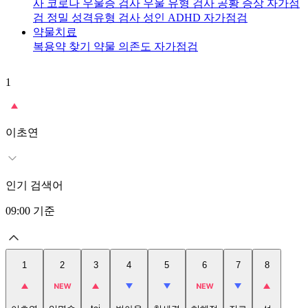
사
코로나 우울증 검사
우울 유형 검사
공황 증상 자가점
검
정밀 성격유형 검사
성인 ADHD 자가점검
약물치료
복용약 찾기
약물 의존도 자가점검
1
2
이초연
인기 검색어
09:00
기준
1
2
3
4
5
6
7
8