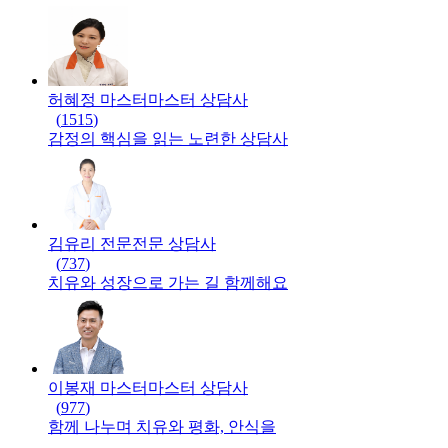
허혜정 마스터
마스터
상담사
(
1515
)
감정의 핵심을 읽는 노련한 상담사
김유리 전문
전문
상담사
(
737
)
치유와 성장으로 가는 길 함께해요
이봉재 마스터
마스터
상담사
(
977
)
함께 나누며 치유와 평화, 안식을