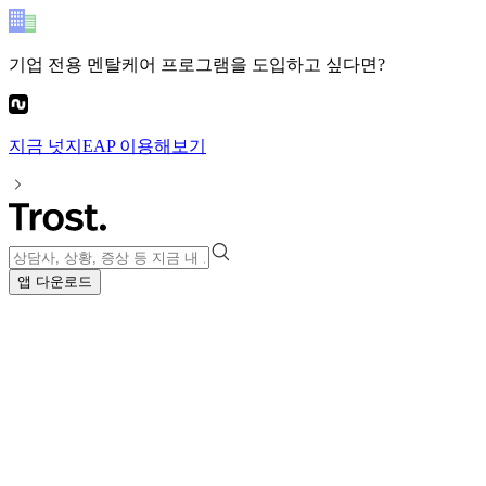
기업 전용 멘탈케어 프로그램
을 도입하고 싶다면?
지금
넛지EAP
이용해보기
앱 다운로드