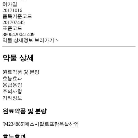
허가일
20171016
품목기준코드
201707445
표준코드
8806420041409
약물 상세정보 보러가기 >
약물 상세
원료약품 및 분량
효능효과
용법용량
주의사항
기타정보
원료약품 및 분량
[M234885]에스시탈로프람옥살산염
효능효과