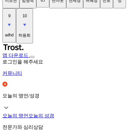
tci
이초연
임명숙
번아웃
천세경
허혜정
진로
성
9
10
adhd
하용희
앱 다운로드
로그인을 해주세요
커뮤니티
오늘의 명언/성경
오늘의 명언
오늘의 성경
전문가와 심리상담