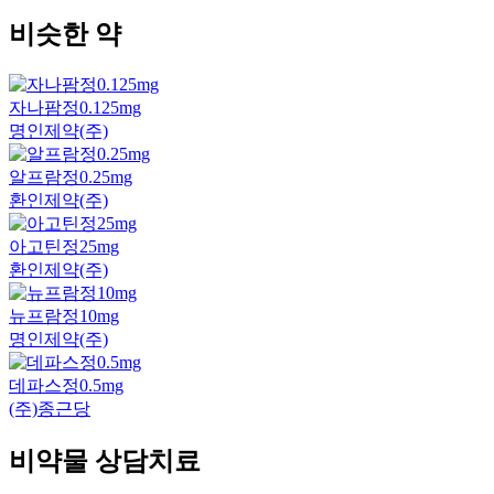
비슷한 약
자나팜정0.125mg
명인제약(주)
알프람정0.25mg
환인제약(주)
아고틴정25mg
환인제약(주)
뉴프람정10mg
명인제약(주)
데파스정0.5mg
(주)종근당
비약물 상담치료