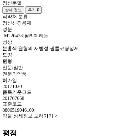
정신분열
상세 정보
후기 0
식약처 분류
정신신경용제
성분
[M220478]팔리페리돈
성상
분홍색 원형의 서방성 필름코팅정제
모양
원형
전문/일반
전문의약품
허가일
20171030
품목기준코드
201707658
표준코드
8806519046100
약물 상세정보 보러가기 >
평점