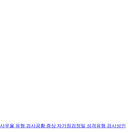
검사
우울 유형 검사
공황 증상 자가점검
정밀 성격유형 검사
성인