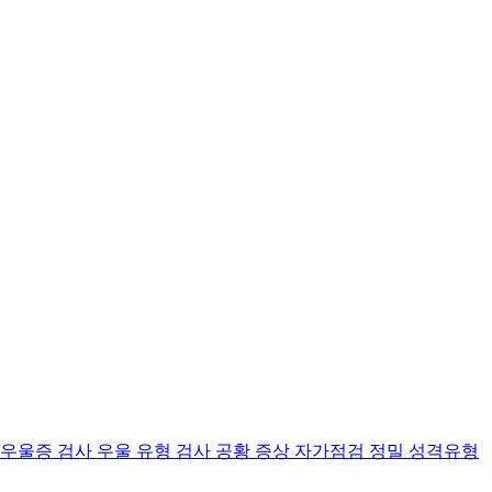
 우울증 검사
우울 유형 검사
공황 증상 자가점검
정밀 성격유형