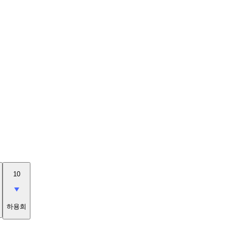
10
하용희