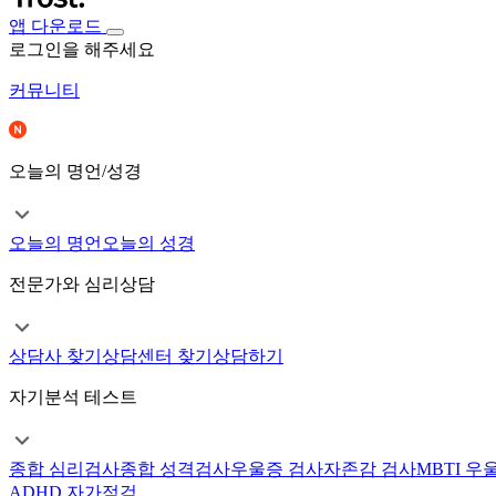
앱 다운로드
로그인을 해주세요
커뮤니티
오늘의 명언/성경
오늘의 명언
오늘의 성경
전문가와 심리상담
상담사 찾기
상담센터 찾기
상담하기
자기분석 테스트
종합 심리검사
종합 성격검사
우울증 검사
자존감 검사
MBTI 우
ADHD 자가점검