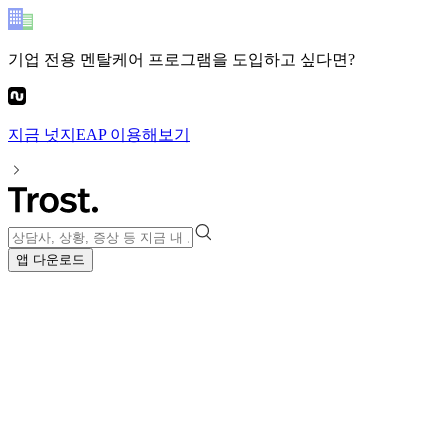
기업 전용 멘탈케어 프로그램
을 도입하고 싶다면?
지금
넛지EAP
이용해보기
앱 다운로드