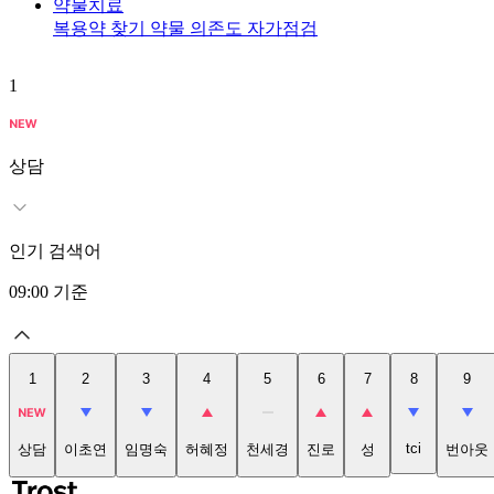
약물치료
복용약 찾기
약물 의존도 자가점검
1
상담
인기 검색어
09:00
기준
1
2
3
4
5
6
7
8
9
tci
상담
이초연
임명숙
허혜정
천세경
진로
성
번아웃