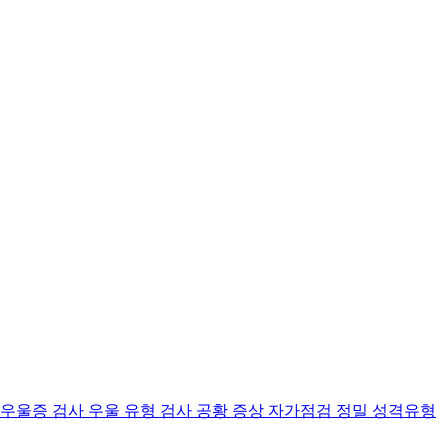
 우울증 검사
우울 유형 검사
공황 증상 자가점검
정밀 성격유형