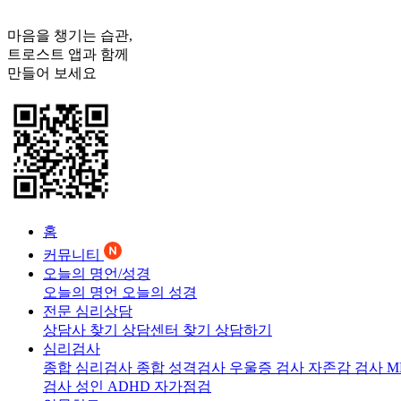
마음을 챙기는 습관,
트로스트
앱과 함께
만들어 보세요
홈
커뮤니티
오늘의 명언/성경
오늘의 명언
오늘의 성경
전문 심리상담
상담사 찾기
상담센터 찾기
상담하기
심리검사
종합 심리검사
종합 성격검사
우울증 검사
자존감 검사
M
검사
성인 ADHD 자가점검