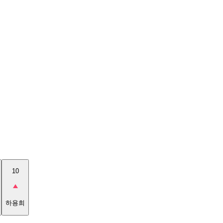
10
하용희