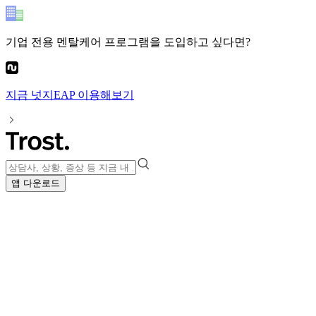
기업 전용 멘탈케어 프로그램
을 도입하고 싶다면?
지금
넛지EAP
이용해보기
앱 다운로드