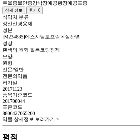
우울증
불안증
강박장애
공황장애
공포증
상세 정보
후기 0
식약처 분류
정신신경용제
성분
[M234885]에스시탈로프람옥살산염
성상
흰색의 원형 필름코팅정제
모양
원형
전문/일반
전문의약품
허가일
20171123
품목기준코드
201708044
표준코드
8806427065200
약물 상세정보 보러가기 >
평점