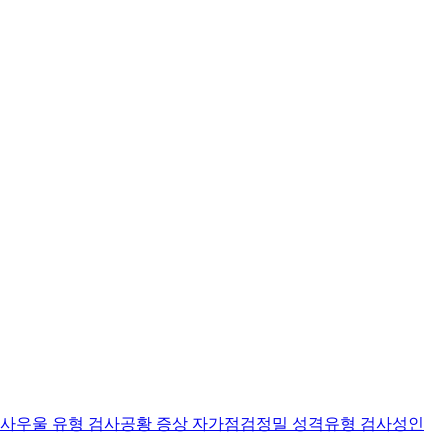
검사
우울 유형 검사
공황 증상 자가점검
정밀 성격유형 검사
성인