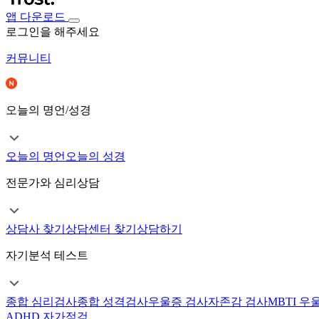
앱 다운로드
로그인을 해주세요
커뮤니티
오늘의 명언/성경
오늘의 명언
오늘의 성경
전문가와 심리상담
상담사 찾기
상담센터 찾기
상담하기
자기분석 테스트
종합 심리검사
종합 성격검사
우울증 검사
자존감 검사
MBTI 우
ADHD 자가점검