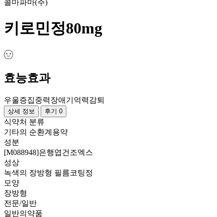
콜마파마(주)
키로민정80mg
효능효과
우울증
집중력장애
기억력감퇴
상세 정보
후기 0
식약처 분류
기타의 순환계용약
성분
[M088948]은행엽건조엑스
성상
녹색의 장방형 필름코팅정
모양
장방형
전문/일반
일반의약품