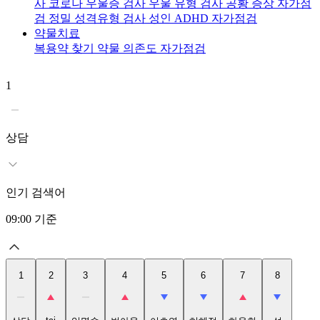
사
코로나 우울증 검사
우울 유형 검사
공황 증상 자가점
검
정밀 성격유형 검사
성인 ADHD 자가점검
약물치료
복용약 찾기
약물 의존도 자가점검
1
2
t
상담
인기 검색어
09:00
기준
1
2
3
4
5
6
7
8