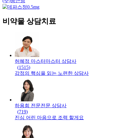
(주)종근당
비약물 상담치료
허혜정 마스터
마스터
상담사
(
1515
)
감정의 핵심을 읽는 노련한 상담사
하용희 전문
전문
상담사
(
719
)
진심 어린 마음으로 조력 할게요