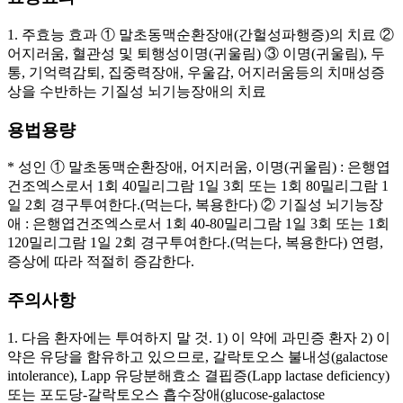
1. 주효능 효과 ① 말초동맥순환장애(간헐성파행증)의 치료 ②
어지러움, 혈관성 및 퇴행성이명(귀울림) ③ 이명(귀울림), 두
통, 기억력감퇴, 집중력장애, 우울감, 어지러움등의 치매성증
상을 수반하는 기질성 뇌기능장애의 치료
용법용량
* 성인 ① 말초동맥순환장애, 어지러움, 이명(귀울림) : 은행엽
건조엑스로서 1회 40밀리그람 1일 3회 또는 1회 80밀리그람 1
일 2회 경구투여한다.(먹는다, 복용한다) ② 기질성 뇌기능장
애 : 은행엽건조엑스로서 1회 40-80밀리그람 1일 3회 또는 1회
120밀리그람 1일 2회 경구투여한다.(먹는다, 복용한다) 연령,
증상에 따라 적절히 증감한다.
주의사항
1. 다음 환자에는 투여하지 말 것. 1) 이 약에 과민증 환자 2) 이
약은 유당을 함유하고 있으므로, 갈락토오스 불내성(galactose
intolerance), Lapp 유당분해효소 결핍증(Lapp lactase deficiency)
또는 포도당-갈락토오스 흡수장애(glucose-galactose