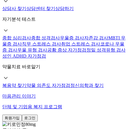
상담사 찾기
상담센터 찾기
상담하기
자기분석 테스트
종합 심리검사
종합 성격검사
우울증 검사
자존감 검사
MBTI 우
울증 검사
직무 스트레스 검사
취업 스트레스 검사
코로나 우울
증 검사
우울 유형 검사
공황 증상 자가점검
정밀 성격유형 검사
성인 ADHD 자가점검
약물치료 바로알기
복용약 찾기
약물 의존도 자가점검
정신의학과 찾기
마음관리 이야기
단체 및 기업용 복지 프로그램
회원가입
로그인