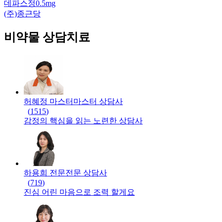
데파스정0.5mg
(주)종근당
비약물 상담치료
허혜정 마스터
마스터
상담사
(
1515
)
감정의 핵심을 읽는 노련한 상담사
하용희 전문
전문
상담사
(
719
)
진심 어린 마음으로 조력 할게요