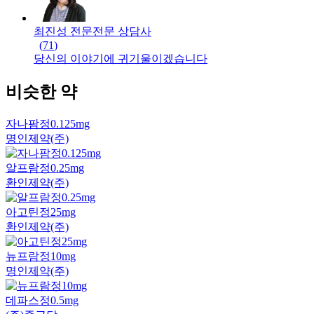
최진성 전문
전문
상담사
(
71
)
당신의 이야기에 귀기울이겠습니다
비슷한 약
자나팜정0.125mg
명인제약(주)
알프람정0.25mg
환인제약(주)
아고틴정25mg
환인제약(주)
뉴프람정10mg
명인제약(주)
데파스정0.5mg