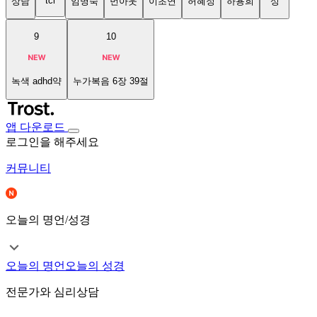
tci
상담
임명숙
번아웃
이초연
허혜정
하용희
성
9
10
녹색 adhd약
누가복음 6장 39절
앱 다운로드
로그인을 해주세요
커뮤니티
오늘의 명언/성경
오늘의 명언
오늘의 성경
전문가와 심리상담