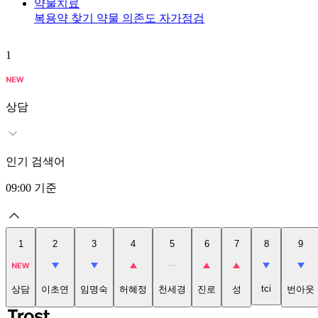
약물치료
복용약 찾기
약물 의존도 자가점검
1
상담
인기 검색어
09:00
기준
1
2
3
4
5
6
7
8
9
tci
상담
이초연
임명숙
허혜정
천세경
진로
성
번아웃