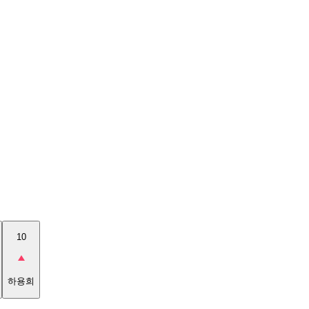
10
하용희