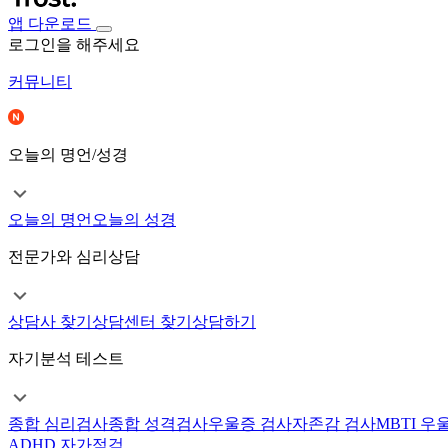
앱 다운로드
로그인을 해주세요
커뮤니티
오늘의 명언/성경
오늘의 명언
오늘의 성경
전문가와 심리상담
상담사 찾기
상담센터 찾기
상담하기
자기분석 테스트
종합 심리검사
종합 성격검사
우울증 검사
자존감 검사
MBTI 우
ADHD 자가점검