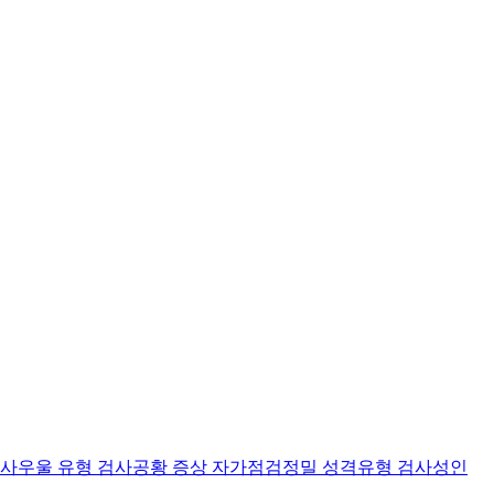
검사
우울 유형 검사
공황 증상 자가점검
정밀 성격유형 검사
성인