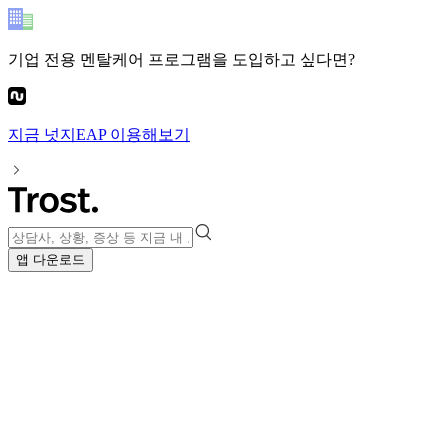
기업 전용 멘탈케어 프로그램
을 도입하고 싶다면?
지금
넛지EAP
이용해보기
앱 다운로드