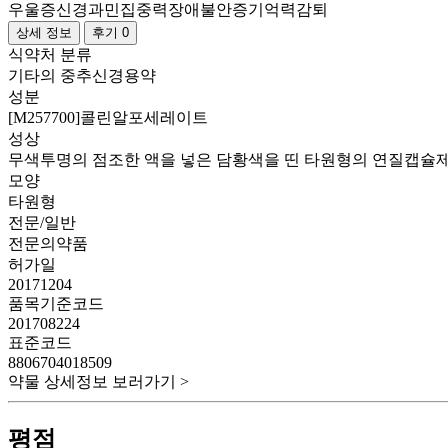
우울증
신경과민
집중력장애
불안증
기억력감퇴
상세 정보
후기 0
식약처 분류
기타의 중추신경용약
성분
[M257700]콜린알포세레이트
성상
무색투명의 점조한 액을 넣은 담황색을 띤 타원형의 연질캡슐
모양
타원형
전문/일반
전문의약품
허가일
20171204
품목기준코드
201708224
표준코드
8806704018509
약물 상세정보 보러가기 >
평점