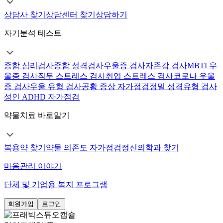
상담사 찾기
상담센터 찾기
상담하기
자기분석 테스트
종합 심리검사
종합 성격검사
우울증 검사
자존감 검사
MBTI 우
울증 검사
직무 스트레스 검사
취업 스트레스 검사
코로나 우울
증 검사
우울 유형 검사
공황 증상 자가점검
정밀 성격유형 검사
성인 ADHD 자가점검
약물치료 바로알기
복용약 찾기
약물 의존도 자가점검
정신의학과 찾기
마음관리 이야기
단체 및 기업용 복지 프로그램
회원가입
로그인