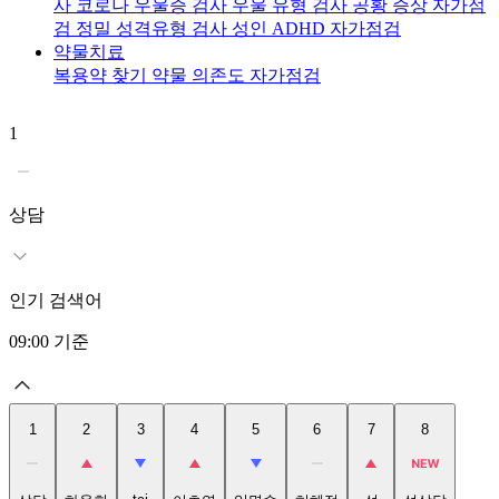
사
코로나 우울증 검사
우울 유형 검사
공황 증상 자가점
검
정밀 성격유형 검사
성인 ADHD 자가점검
약물치료
복용약 찾기
약물 의존도 자가점검
1
2
상담
인기 검색어
09:00
기준
1
2
3
4
5
6
7
8