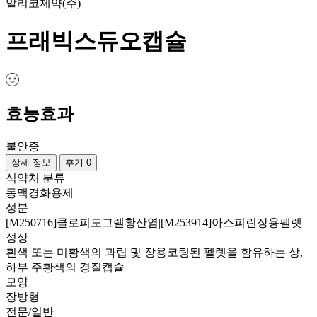
알리코제약(주)
프래빅스듀오캡슐
효능효과
불안증
상세 정보
후기 0
식약처 분류
동맥경화용제
성분
[M250716]클로피도그렐황산염|[M253914]아스피린장용펠렛
성상
흰색 또는 미황색의 과립 및 장용코팅된 펠렛을 함유하는 상,
하부 주황색의 경질캡슐
모양
장방형
전문/일반