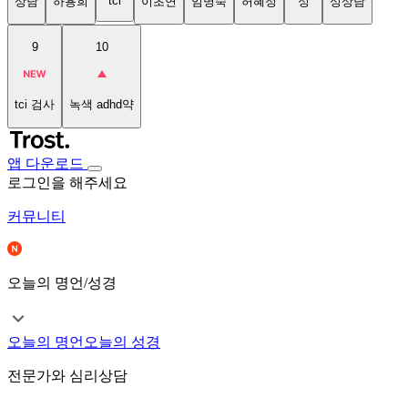
tci
상담
하용희
이초연
임명숙
허혜정
성
성상담
9
10
tci 검사
녹색 adhd약
앱 다운로드
로그인을 해주세요
커뮤니티
오늘의 명언/성경
오늘의 명언
오늘의 성경
전문가와 심리상담