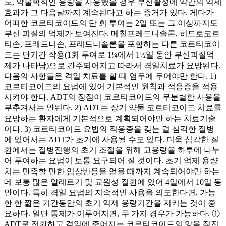
도, 약물학적인 용량을 사용했을 경우 부신활성에 약간의 억제
효과가 그 다음날까지 계속된다고 하는 증거가 있다. 게다가
어떠한 코르티코이드의 단 회 투여는 2일 또는 그 이상까지도
부신 피질의 억제가 보여진다. 메칠프레드니솔론, 히드로코르
티손, 프레드니손, 프레드니솔론을 포함하는 다른 코르티코이
드는 단기간 작용(1회 투여로 1¼에서 1½일 동안 부신피질억
제가 나타남)으로 간주되어지고 따라서 격일치료가 요망된다.
다음의 사항들은 격일 치료를 할 때 염두에 두어야만 한다. 1)
코르티코이드의 요법에 있어 기본적인 원칙과 적응증을 적용
시켜야 한다. ADT의 장점이 코르티코이드의 무분별한 사용을
부추겨서는 안된다. 2) ADT는 장기 약물 코르티코이드 치료를
요망하는 환자에게 기본적으로 계획되어야만 하는 치료기술
이다. 3) 코르티코이드 요법의 적응증을 갖는 덜 심각한 질병
에 있어서는 ADT가 초기에 사용될 수도 있다. 더욱 심각한 질
환에서는 질병진행의 초기 조절을 위해 고용량을 하루에 나누
어 투여하는 요법이 보통 요구되어 질 것이다. 초기 억제 용량
치는 만족할 만한 임상반응을 얻을 때까지 계속되어야만 하는
데 보통 많은 알레르기 및 교원성 질환에 있어 4일에서 10일 동
안이다. 특히 격일 요법의 지속적인 사용을 의도한다면, 가능
한 한 짧은 기간동안의 초기 억제 용량기간을 지키는 것이 중
요하다. 일단 통제가 이루어지면, 두 가지 경우가 가능하다. ①
ADT로 전환하고 격일에 주어지는 코르티코이드의 양을 점진