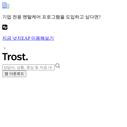
기업 전용 멘탈케어 프로그램
을 도입하고 싶다면?
지금
넛지EAP
이용해보기
앱 다운로드