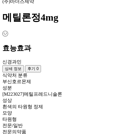
(주)마더스제약
메틸론정4mg
효능효과
신경과민
상세 정보
후기 0
식약처 분류
부신호르몬제
성분
[M223027]메틸프레드니솔론
성상
흰색의 타원형 정제
모양
타원형
전문/일반
전문의약품