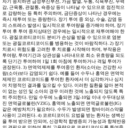
자기 중지하면 급성부신부전, 가끔 발열, 두통, 식욕부진, 무력
감, 근육통, 관절통, 쇽증상 등이 나타날 수 있으므로 점진적으
로 감량하는 등 특히 주의하며, 금단증상이 나타난 경우에는
즉시 재투여 또는 증량한다. 장기 투여 중 외상, 수술, 감염 등
의 스트레스 발생시 일시적으로 투여량을 증가해야 하며, 장기
투여 후 투여 중지상태인 경우에는 일시적으로 재투여해야 한
다. 광질코르티코이드 분비가 손상을 받을 수 있으므로 염분
또는 광질코르티코이드를 병용하는 것이 바람직하다. 2) 장기
치료시 위험도를 고려한 후 치료를 시작해야 하며, 부작용은
투여량, 투여기간과 상관성을 나타내므로 최소 유효량을 되도
록 단기간 투여하며 1일 1회 아침에 투여하거나 격일 투여가
권장된다. 3) 면역억제제를 투여중인 환자(소아)는 건강한 사
람(소아)보다 감염되기 쉽다. 예를 들어 수두나 홍역은 면역억
제제인 코르티코이드를 투여한 환자에서 더 심각하거나 심지
어 치명적인 결과를 일으킬 수 있다. 이러한 질환을 앓아 본적
이 없는 성인 및 소아의 경우 이러한 것에 노출되지 않도록 특
히 주의한다. 만일 수두에 노출되면 3일-10일 이내 수두대상포
진 면역글로불린(VZIG), 홍역에 노출되면 면역글로불린(IG)
같은 예방처치가 필요하다. 수두가 발생되면 항바이러스약물
사용이 고려된다. 4) 코르티코이드 요법을 받는 환자는 생백신
을 투여 받으면 안되며, 신경학적 합병증의 가능성과 항체반응
의 결핍으로 인하여 특히 고용량으로 코르티코이드를 투여중