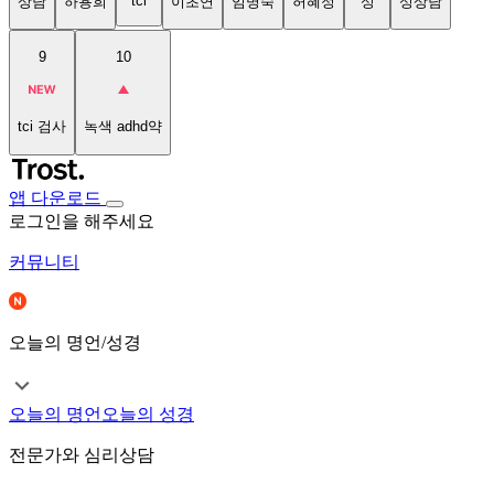
tci
상담
하용희
이초연
임명숙
허혜정
성
성상담
9
10
tci 검사
녹색 adhd약
앱 다운로드
로그인을 해주세요
커뮤니티
오늘의 명언/성경
오늘의 명언
오늘의 성경
전문가와 심리상담