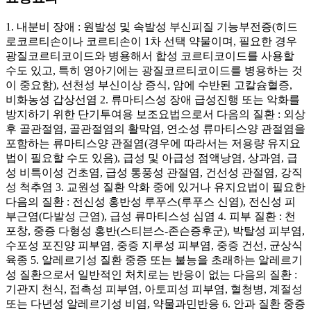
1. 내분비 장애 : 원발성 및 속발성 부신피질 기능부전증(히드
로코르티손이나 코르티손이 1차 선택 약물이며, 필요한 경우
광질코르티코이드와 병용해서 합성 코르티코이드를 사용할
수도 있고, 특히 영아기에는 광질코르티코이드를 병용하는 것
이 중요함), 선천성 부신이상 증식, 암에 수반된 고칼슘혈증,
비화농성 갑상선염 2. 류마티스성 장애 급성진행 또는 악화를
방지하기 위한 단기투여용 보조요법으로서 다음의 질환 : 외상
후 골관절염, 골관절염의 활막염, 연소성 류마티스양 관절염을
포함하는 류마티스양 관절염(경우에 따라서는 저용량 유지요
법이 필요할 수도 있음), 급성 및 아급성 점액낭염, 상과염, 급
성 비특이성 건초염, 급성 통풍성 관절염, 건선성 관절염, 강직
성 척추염 3. 교원성 질환 악화 중에 있거나 유지요법이 필요한
다음의 질환 : 전신성 홍반성 루푸스(루푸스 신염), 전신성 피
부근염(다발성 근염), 급성 류마티스성 심염 4. 피부 질환 : 천
포창, 중증 다형성 홍반(스티븐스-존슨증후군), 박탈성 피부염,
수포성 포진양 피부염, 중증 지루성 피부염, 중증 건선, 균상식
육종 5. 알레르기성 질환 중증 또는 불능을 초래하는 알레르기
성 질환으로서 일반적인 처치로는 반응이 없는 다음의 질환 :
기관지 천식, 접촉성 피부염, 아토피성 피부염, 혈청병, 계절성
또는 다년성 알레르기성 비염, 약물과민반응 6. 안과 질환 중증