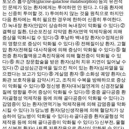
토오스 흡수장애(glucose-galactose malabsorption) 등의 유전적
인 문제가 있는 환자에게는 투여하면 안 된다. 2. 다음 환자에
는 신중히 투여할 것. 1) 투여하지 않는 것을 원칙으로 하지만
다음 환자에는 특히 필요한 경우에 한하여 신중히 투여한다.
① 녹내장 환자(안압이 상승하여 녹내장이 악화될 수 있다) ②
결핵성 질환, 단순포진성 각막염 환자(면역 억제작용에 의해
증상을 악화시킬 수 있다) ③ 후낭하 백내장 환자(수정체선유
의 영향으로 증상이 악화될 수 있다) ④ 전해질이상 환자, 고혈
압 환자(전해질 대사작용에 의해 증상이 악화될 수 있다) ⑤ 혈
전증 환자(혈액응고촉진작용에 의해 혈전증이 악화될 수 있
다) ⑥ 최근 장문합술을 받은 환자(상처 치유 지연이 일어날 수
있다) ⑦ 급성심근경색을 일으킨 적이 있는 환자(심파열을 일
으켰다는 보고가 있다) ⑧ 게실염 환자 ⑨ 소화성 궤양 환자(소
화관 보호작용을 감약시키고, 조직의 수복을 방해하므로 증상
이 악화될 수 있다) ⑩ 정신병 환자(대뇌절연계의 신경전달물
질에 영향을 주어 증상이 악화될 수 있다) ⑪ 중증 골다공증 환
자(골형성 억제작용 등에 의해 골다공증이 악화될 수 있다) 2)
감염증이 있는 환자(면역기능 억제작용에 의해 감염증을 악화
시킬 수 있다) 3) 당뇨병 환자(당신생작용에 의해 혈당치가 상
승하여 당뇨병이 악화될 수 있다) 4) 골다공증 환자(골형성 억
제작용 등에 의해 골다공증이 악화될 수 있다) 5) 신부전, 울혈
성 심부전 환자(나트륨 저류작용으로 증상이 악화될 수 있다)