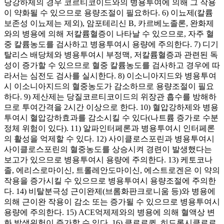
당강하제의 경우 코르티코이드와의 병용투여에 의해 그 작용
이 약화될 수 있으므로 용량조절이 필요하다. 6) 이뇨제(칼륨
보존성 이뇨제는 제외), 암포테리신 B, 카르베노졸론, 완화제
와의 병용에 의해 저칼륨혈증이 나타날 수 있으므로, 자주 혈
중 칼륨농도를 검사하고 병용투여시 용량에 주의한다. 7) 디기
탈리스 배당체와 병용투여시 부정맥, 저칼륨혈증과 관련된 독
성이 증가할 수 있으므로 혈중 칼륨농도를 검사하고 경우에 따
라서는 심전도 검사를 실시한다. 8) 이소니아지드와 병용투여
시 이소니아지드의 혈중농도가 감소하므로 용량조절이 필요
하다. 9) 제산제는 당질코르티코이드의 위장관 흡수를 방해하
므로 투여간격을 2시간 이상으로 한다. 10) 혈압강하제와 병용
투여시 혈압강하효과를 감소시킬 수 있다(나트륨 증가로 수분
정체 위험이 있다). 11) 알파인터페론과 병용투여시 인터페론
의 활성을 억제할 수 있다. 12) 사이클로스포린과 병용투여시
사이클로스포린의 혈중농도를 상승시켜 경련이 발생했다는
보고가 있으므로 병용투여시 용량에 주의한다. 13) 케토코나
졸, 에리스로마이신, 트롤레안도마이신, 에스트로겐은 이 약의
작용을 증가시킬 수 있으므로 병용투여시 용량조절에 주의한
다. 14) 비탈분극성 근이완제(브롬화판크로니움 등)와 병용에
의해 근이완 작용이 감소 또는 증가될 수 있으므로 병용투여시
용량에 주의한다. 15) ACE억제제와의 병용에 의해 혈액상 변
화 발생위험이 증가할 수 있다. 16) 클로로퀸, 히드록시클로로