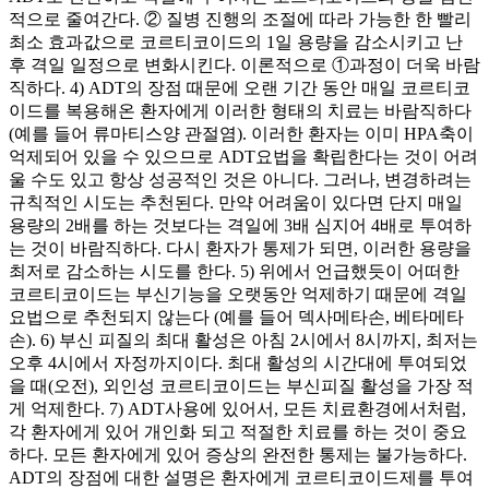
적으로 줄여간다. ② 질병 진행의 조절에 따라 가능한 한 빨리
최소 효과값으로 코르티코이드의 1일 용량을 감소시키고 난
후 격일 일정으로 변화시킨다. 이론적으로 ①과정이 더욱 바람
직하다. 4) ADT의 장점 때문에 오랜 기간 동안 매일 코르티코
이드를 복용해온 환자에게 이러한 형태의 치료는 바람직하다
(예를 들어 류마티스양 관절염). 이러한 환자는 이미 HPA축이
억제되어 있을 수 있으므로 ADT요법을 확립한다는 것이 어려
울 수도 있고 항상 성공적인 것은 아니다. 그러나, 변경하려는
규칙적인 시도는 추천된다. 만약 어려움이 있다면 단지 매일
용량의 2배를 하는 것보다는 격일에 3배 심지어 4배로 투여하
는 것이 바람직하다. 다시 환자가 통제가 되면, 이러한 용량을
최저로 감소하는 시도를 한다. 5) 위에서 언급했듯이 어떠한
코르티코이드는 부신기능을 오랫동안 억제하기 때문에 격일
요법으로 추천되지 않는다 (예를 들어 덱사메타손, 베타메타
손). 6) 부신 피질의 최대 활성은 아침 2시에서 8시까지, 최저는
오후 4시에서 자정까지이다. 최대 활성의 시간대에 투여되었
을 때(오전), 외인성 코르티코이드는 부신피질 활성을 가장 적
게 억제한다. 7) ADT사용에 있어서, 모든 치료환경에서처럼,
각 환자에게 있어 개인화 되고 적절한 치료를 하는 것이 중요
하다. 모든 환자에게 있어 증상의 완전한 통제는 불가능하다.
ADT의 장점에 대한 설명은 환자에게 코르티코이드제를 투여