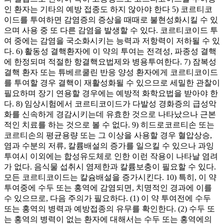
인 환자는 기타의 예방 접종도 하지 않아야 한다 5) 코르티코
이드를 투여하면 감염증의 증상을 때때로 불현성화시킬 수 있
으며 사용 중 또 다른 감염을 발생할 수 있다. 코르티코이드 투
여 중에는 감염을 국소화시키는 능력과 저항력이 저하될 수 있
다. 6) 활동성 결핵환자에 이 약의 투여는 전격성, 파종성 결핵
에 한정되며 적절한 항결핵요법제와 병용투여한다. 7) 잠복성
결핵 환자 또는 튜베르쿨린 반응 양성 환자에게 코르티코이드
를 투여할 경우 결핵이 재활성화될 수 있으므로 세밀한 관찰이
필요하며 장기 연용할 경우에는 예방적 화학요법을 받아야 한
다. 8) 임상시험에서 코르티코이드가 다발성 경화증의 급성악
화를 신속하게 경감시키는데 유효한 것으로 나타났으나 근본
적인 치료를 하는 것으로 볼 수 없다. 9) 히드로코르티손 또는
코르티손의 평균용량 또는 그 이상을 사용할 경우 혈압상승,
염과 수분의 저류, 칼륨배설의 증가를 일으킬 수 있으나 과잉
투여시 이외에는 합성유도체로 인한 이런 작용이 나타날 염려
가 없다. 음식물 섭취시 염제한과 칼륨보충이 필요할 수 있다.
모든 코르티코이드는 칼슘배설을 증가시킨다. 10) 특히, 이 약
투여중에 수두 또는 홍역에 감염되면, 치명적인 경과에 이를
수 있으므로, 다음 주의가 필요하다. (1) 이 약 투여전에 수두
또는 홍역의 병력과 예방접종의 유무를 확인한다. (2) 수두 또
는 홍역의 병력이 없는 환자에 대해서는 수두 또는 홍역에의