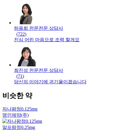
하용희 전문
전문
상담사
(
722
)
진심 어린 마음으로 조력 할게요
최진성 전문
전문
상담사
(
71
)
당신의 이야기에 귀기울이겠습니다
비슷한 약
자나팜정0.125mg
명인제약(주)
알프람정0.25mg