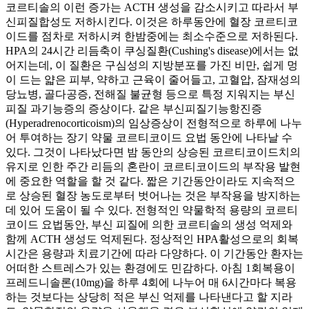
코르티솔의 이런 증가는 ACTH 생성을 감소시키고 따라서 부
신피질합성도 저하시킨다. 이것은 하루동안에 혈장 코르티코
이드를 점차로 저하시켜 한밤중에는 최소수준으로 저하된다.
HPA의 24시간 리듬축이 쿠싱질환(Cushing's disease)에서는 없
어지는데, 이 질환은 구심성의 지방분포를 가진 비만, 쉽게 멍
이 드는 얇은 피부, 약하고 근육이 줄어들고, 고혈압, 잠재성의
당뇨병, 골다공증, 전해질 불균형 등으로 특정 지워지는 부신
피질 과기능증의 증상이다. 같은 부신피질기능항진증
(Hyperadrenocorticoism)의 임상증상이 전형적으로 하루에 나누
어 투여하는 장기 약물 코르티코이드 요법 동안에 나타날 수
있다. 그것이 나타났다면 밤 동안의 상승된 코르티코이드치의
유지로 인한 주간 리듬의 혼란이 코르티코이드의 부작용 발현
에 중요한 역할을 할 것 같다. 짧은 기간동안이라도 지속적으
로 상승된 혈장 농도로부터 벗어나는 것은 부작용을 방지하는
데 있어 도움이 될 수 있다. 전형적인 약물학적 용량의 코르티
코이드 요법동안, 부신 피질에 의한 코르티솔의 생성 억제와
함께 ACTH 생성도 억제된다. 정상적인 HPA활성으로의 회복
시간은 용량과 치료기간에 따라 다양하다. 이 기간동안 환자는
어떠한 스트레스가 있는 환경에도 민감하다. 아침 1회복용이
프레드니솔론(10mg)을 하루 4회에 나누어 매 6시간마다 복용
하는 것보다는 상당히 적은 부신 억제를 나타낸다고 할 지라