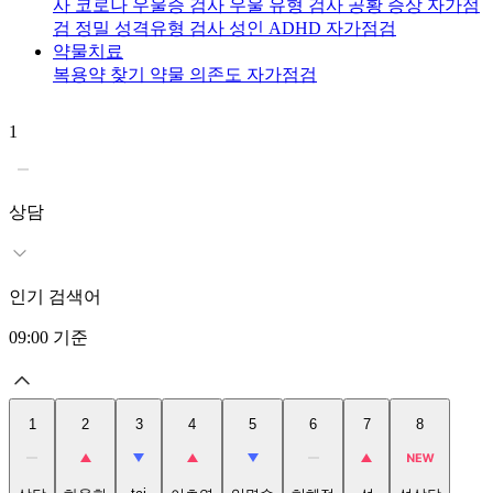
사
코로나 우울증 검사
우울 유형 검사
공황 증상 자가점
검
정밀 성격유형 검사
성인 ADHD 자가점검
약물치료
복용약 찾기
약물 의존도 자가점검
1
2
상담
인기 검색어
09:00
기준
1
2
3
4
5
6
7
8