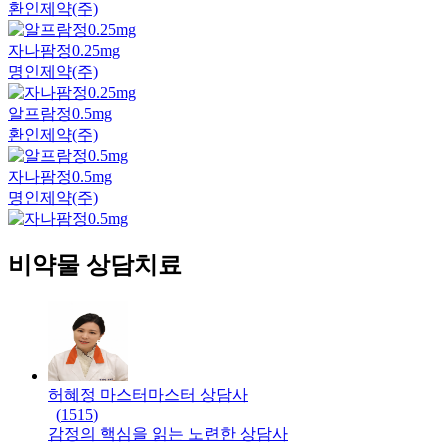
환인제약(주)
자나팜정0.25mg
명인제약(주)
알프람정0.5mg
환인제약(주)
자나팜정0.5mg
명인제약(주)
비약물 상담치료
허혜정 마스터
마스터
상담사
(
1515
)
감정의 핵심을 읽는 노련한 상담사