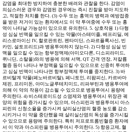
감염을 최대한 방지하여 충분한 배려와 관찰을 한다. 감염이
의심스러운 경우와 감염된 경우에는 즉시 진찰을 받아 지도하
고, 적절한 처치를 한다. (3) 수두 또는 홍역의 병력과 예방접종
을 받은 저거이 있는 환자에서도 이 약 투여중에 수두 또는 홍
역이 나타날 가능성이 있으므로 유의한다. 5. 상호작용 1) 다형
성 심실 빈맥을 일으킬 수 있는 약물(아스테미졸, 베프리딜, 에
리스로마이신 IV, 할로판트린, 펜타미딘, 스파르플록사신, 빈
카민, 설토프리드)과 병용투여하지 않는다. 2) 다형성 심실 빈
맥을 일으킬 수 있는 항부정맥제(아미오다론, 디소피라미드,
퀴니딘, 소탈올)와의 병용에 의해 서맥, QT 간격 연장, 저칼륨
혈증 등이 나타나 부정맥을 일으킬 수 있으므로 신중히 투여하
고 심실 빈맥이 나타나면 항부정맥제 투여를 중지한다. 3) 바
르비탈계 약물(페노바르비탈), 페니토인, 리팜피신, 카르바마
제핀, 프리미돈, 아미노글루테치미드, 리파부틴과 병용투여에
의해 이 약의 작용이 감소될 수 있으므로 병용투여시 용량에
주의한다. 4) 비스테로이드성 소염제와 병용투여시 위장관 궤
양의 위험을 증가시킬 수 있으며, 아스피린과 병용투여시 아스
피린의 신청소율을 증가시켜 살리실산염의 혈중 농도를 감소
시키거나 이 약을 중단했을 때 살리실산염의 독성을 증가시킬
수 있으므로 용량에 주의한다. 특히 저프로트롬빈혈증 환자에
서 이 약과 아스피린을 병용투여시 주의한다. 5) 항응고제, 혈