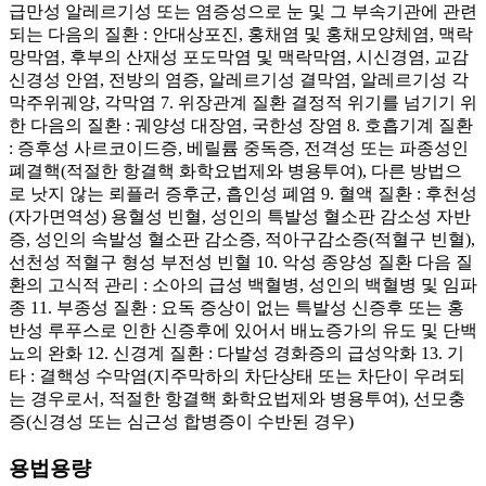
급만성 알레르기성 또는 염증성으로 눈 및 그 부속기관에 관련
되는 다음의 질환 : 안대상포진, 홍채염 및 홍채모양체염, 맥락
망막염, 후부의 산재성 포도막염 및 맥락막염, 시신경염, 교감
신경성 안염, 전방의 염증, 알레르기성 결막염, 알레르기성 각
막주위궤양, 각막염 7. 위장관계 질환 결정적 위기를 넘기기 위
한 다음의 질환 : 궤양성 대장염, 국한성 장염 8. 호흡기계 질환
: 증후성 사르코이드증, 베릴륨 중독증, 전격성 또는 파종성인
폐결핵(적절한 항결핵 화학요법제와 병용투여), 다른 방법으
로 낫지 않는 뢰플러 증후군, 흡인성 폐염 9. 혈액 질환 : 후천성
(자가면역성) 용혈성 빈혈, 성인의 특발성 혈소판 감소성 자반
증, 성인의 속발성 혈소판 감소증, 적아구감소증(적혈구 빈혈),
선천성 적혈구 형성 부전성 빈혈 10. 악성 종양성 질환 다음 질
환의 고식적 관리 : 소아의 급성 백혈병, 성인의 백혈병 및 임파
종 11. 부종성 질환 : 요독 증상이 없는 특발성 신증후 또는 홍
반성 루푸스로 인한 신증후에 있어서 배뇨증가의 유도 및 단백
뇨의 완화 12. 신경계 질환 : 다발성 경화증의 급성악화 13. 기
타 : 결핵성 수막염(지주막하의 차단상태 또는 차단이 우려되
는 경우로서, 적절한 항결핵 화학요법제와 병용투여), 선모충
증(신경성 또는 심근성 합병증이 수반된 경우)
용법용량