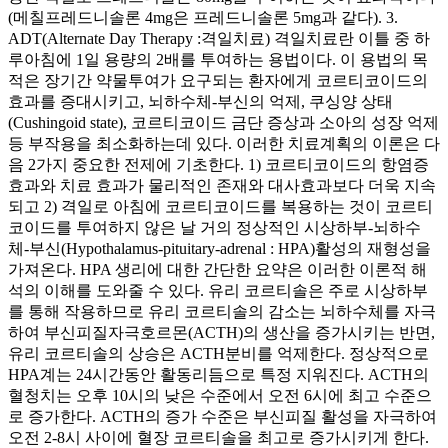
(메칠프레드니솔론 4mg은 프레드니솔론 5mg과 같다). 3.
ADT(Alternate Day Therapy :격일치료) 격일치료란 이틀 중 하
루아침에 1일 용량의 2배를 투여하는 용법이다. 이 용법의 목
적은 장기간 약물투여가 요구되는 환자에게 코르티코이드의
효과를 증대시키고, 뇌하수체-부신의 억제, 쿠싱양 상태
(Cushingoid state), 코르티코이드 금단 증상과 소아의 성장 억제
등 부작용을 최소화하는데 있다. 이러한 치료계획의 이론은 다
음 2가지 중요한 전제에 기초한다. 1) 코르티코이드의 항염증
효과와 치료 효과가 물리적인 존재와 대사효과보다 더욱 지속
되고 2) 격일로 아침에 코르티코이드를 복용하는 것이 코르티
코이드를 투여하지 않은 날 거의 정상적인 시상하부-뇌하수
체-부신(Hypothalamus-pituitary-adrenal : HPA)활성의 재형성을
가져온다. HPA 생리에 대한 간단한 요약은 이러한 이론적 해
석의 이해를 도와줄 수 있다. 유리 코르티솔은 주로 시상하부
를 통해 작용하므로 유리 코르티솔의 감소는 뇌하수체를 자극
하여 부신피질자극호르몬(ACTH)의 생산을 증가시키는 반면,
유리 코르티솔의 상승은 ACTH분비를 억제한다. 정상적으로
HPA계는 24시간동안 활동리듬으로 특정 지워진다. ACTH의
혈청치는 오후 10시의 낮은 수준에서 오전 6시에 최고 수준으
로 증가한다. ACTH의 증가 수준은 부신피질 활성을 자극하여
오전 2-8시 사이에 혈장 코르티솔을 최고로 증가시키게 한다.