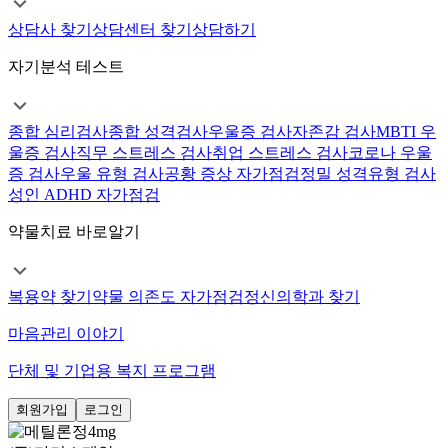
상담사 찾기
상담센터 찾기
상담하기
자기분석 테스트
종합 심리검사
종합 성격검사
우울증 검사
자존감 검사
MBTI 우
울증 검사
직무 스트레스 검사
취업 스트레스 검사
코로나 우울
증 검사
우울 유형 검사
공황 증상 자가점검
정밀 성격유형 검사
성인 ADHD 자가점검
약물치료 바로알기
복용약 찾기
약물 의존도 자가점검
정신의학과 찾기
마음관리 이야기
단체 및 기업용 복지 프로그램
회원가입
로그인