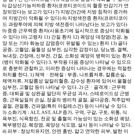
6) 갑상선기능저하증 환자(코르티코이드의 혈중 반감기가 연
장되었다는 보고가 있다) 7) 지방간(간에 지방 침착이 증가하
여 지방간이 악화될 수 있다) 8) 지방색전증 환자(코르티코이
드 과량투여에 의해 지방 색전증이 나타났다는 보고가 있다)
9) 중증 근무력증 환자(사용초기에 일시적으로 증상이 악화될
수 있다) 10) 고령자 11) 간질 환자 12) 궤양성 대장염(천공, 농
양 또는 기타 화농성 감염증이 유발될 수 있는) 환자 13) 골다
공증, 고혈압, 울혈성 심부전, 심각한 감정이상, 당뇨병, 결핵,
녹내장, 간장애, 신부전, 간질, 소화성 궤양의 병력이 있는 환자
(병이 악화될 수 있다) 3. 부작용 다음 증상이 나타날 수 있으므
로 충분히 관찰하고, 이러한 증상이 나타나는 경우에는 적절한
처치를 한다. 1) 체액ㆍ전해질 : 부종, 나트륨저류, 칼륨손실,
체액저류, 저칼륨성 알칼리혈증, 감수성 환자에 있어서 울혈성
심부전, 고혈압 등이 나타날 수 있다. 2) 근ㆍ골격계 : 근무력
증, 대퇴골 및 상완골 말단의 무균성 괴사, 스테로이드성 근병
증, 근육실질의 손실, 장골의 병리적 골절, 골다공증, 척추압박
골절, 관절통, 건파열(특히 아킬레스건) 등이 나타날 수 있다.
3) 소화기계 : ALT, AST, ALP 증가, 구역, 구갈, 구토, 위통, 식
욕부진, 식욕항진, 천공 및 출혈의 가능성이 있는 소화성 궤양,
복부팽만감, 췌장염, 궤양성 식도염, 설사 등이 나타날 수 있다.
4) 피부 : 창상치유지연, 안면 홍반, 얇고 연약한 피부, 발한 이