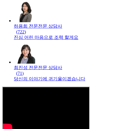
하용희 전문
전문
상담사
(
722
)
진심 어린 마음으로 조력 할게요
최진성 전문
전문
상담사
(
71
)
당신의 이야기에 귀기울이겠습니다