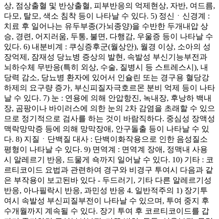
상, 점상출혈 및 반상출혈, 피부반응의 억제현상, 자반, 여드름,
다모, 탈모, 색소 침착 등이 나타날 수 있다. 5) 정신ㆍ신경계 :
치료 후 일어나는 유두부종(가뇌종양)을 수반한 두개내압 상
승, 경련, 어지러움, 두통, 불면, 다행감, 우울증 등이 나타날 수
있다. 6) 내분비계 : 쿠싱증후군(월상안), 월경 이상, 소아의 성
장억제, 잠재성 당뇨병 증상의 발현, 속발성 부신기능부전과
뇌하수체 무반응(특히 외상, 수술, 질병시 등 스트레스시), 내
당력 감소, 당뇨병 환자에 있어서 인슐린 또는 경구용 혈당강
하제의 요구량 증가, 부신피질자극호르몬 분비 억제 등이 나타
날 수 있다. 7) 눈 : 연용에 의해 안압항진, 녹내장, 후낭하 백내
장, 곰팡이나 바이러스에 의한 눈의 2차 감염을 초래할 수 있으
므로 정기적으로 검사를 하는 것이 바람직하다. 중심성 장액성
맥락망막증 등에 의해 망막장애, 안구돌출 등이 나타날 수 있
다. 8) 지질ㆍ단백질 대사 : 단백이화작용으로 인한 음성질소
평형이 나타날 수 있다. 9) 면역계 : 면역계 장애, 정맥내 사용
시 알레르기 반응, 드물게 쇽까지 일어날 수 있다. 10) 기타 : 코
르티코이드 요법과 관련하여 경구와 비경구 투여시 다음과 같
은 부작용이 보고된바 있다 - 두드러기, 기타 다른 알레르기성
반응, 아나필락시 반응, 과민성 반응 4. 일반적주의 1) 장기투
여시 속발성 부신피질부전이 나타날 수 있으며, 투여 중지 후
수개월까지 계속될 수 있다. 장기 투여 후 코르티코이드를 갑