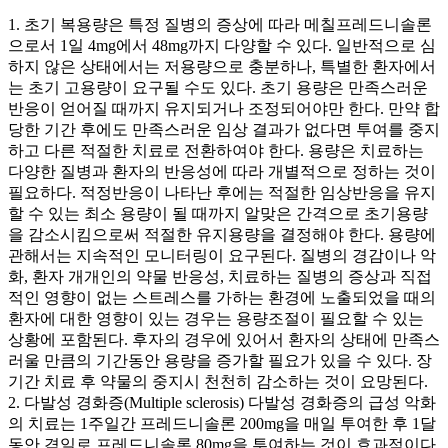
1. 초기 복용량은 특정 질병의 증상에 따라 메칠프레드니솔론
으로서 1일 4mg에서 48mg까지 다양할 수 있다. 일반적으로 심
하지 않은 상태에서는 저용량으로 충분하나, 특별한 환자에서
는 초기 고용량이 요구될 수도 있다. 초기 용량은 만족스러운
반응이 얻어질 때까지 유지되거나 조정되어야만 한다. 만약 합
당한 기간 후에도 만족스러운 임상 결과가 없다면 투여를 중지
하고 다른 적절한 치료로 전환하여야 한다. 용량은 치료하는
다양한 질병과 환자의 반응성에 따라 개별적으로 정하는 것이
필요하다. 적정반응이 나타난 후에는 적절한 임상반응을 유지
할 수 있는 최소 용량이 될 때까지 알맞은 간격으로 초기용량
을 감소시킴으로써 적절한 유지용량을 결정해야 한다. 용량에
관해서는 지속적인 모니터링이 요구된다. 질병의 경감이나 악
화, 환자 개개인의 약물 반응성, 치료하는 질병의 증상과 직접
적인 영향이 없는 스트레스를 가하는 환경에 노출되었을 때의
환자에 대한 영향이 있는 경우는 용량조절이 필요할 수 있는
상황에 포함된다. 후자의 경우에 있어서 환자의 상태에 만족스
러울 만큼의 기간동안 용량을 증가할 필요가 있을 수 있다. 장
기간 치료 후 약물의 중지시 천천히 감소하는 것이 요망된다.
2. 다발성 경화증(Multiple sclerosis) 다발성 경화증의 급성 악화
의 치료는 1주일간 프레드니솔론 200mg을 매일 투여한 후 1달
동안 격일로 프레드니솔론 80mg을 투여하는 것이 효과적이다