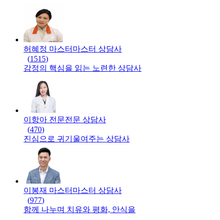
허혜정 마스터
마스터
상담사
(
1515
)
감정의 핵심을 읽는 노련한 상담사
이항아 전문
전문
상담사
(
470
)
진심으로 귀기울여주는 상담사
이봉재 마스터
마스터
상담사
(
977
)
함께 나누며 치유와 평화, 안식을