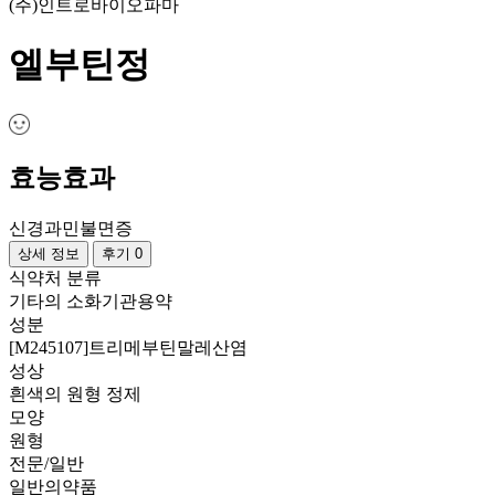
(주)인트로바이오파마
엘부틴정
효능효과
신경과민
불면증
상세 정보
후기 0
식약처 분류
기타의 소화기관용약
성분
[M245107]트리메부틴말레산염
성상
흰색의 원형 정제
모양
원형
전문/일반
일반의약품