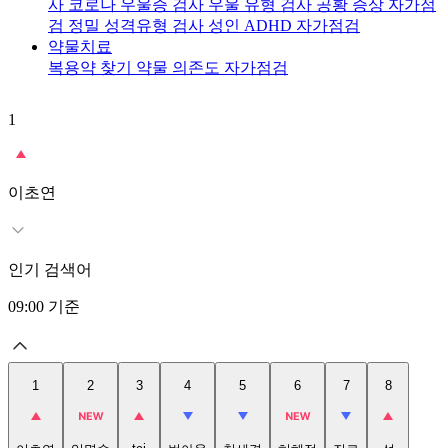
사
코로나 우울증 검사
우울 유형 검사
공황 증상 자가점
검
정밀 성격유형 검사
성인 ADHD 자가점검
약물치료
복용약 찾기
약물 의존도 자가점검
1
2
이초연
인기 검색어
09:00
기준
1
2
3
4
5
6
7
8