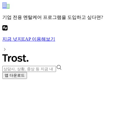
기업 전용 멘탈케어 프로그램
을 도입하고 싶다면?
지금
넛지EAP
이용해보기
앱 다운로드