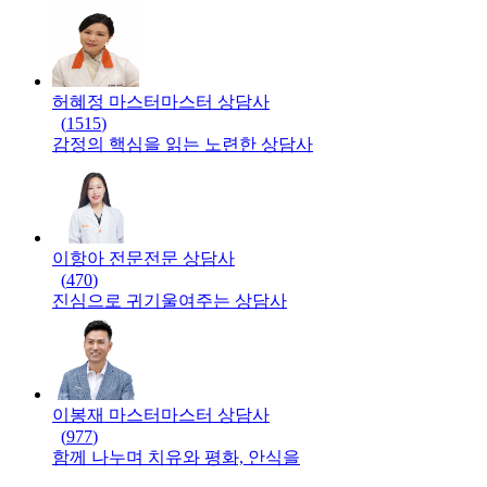
허혜정 마스터
마스터
상담사
(
1515
)
감정의 핵심을 읽는 노련한 상담사
이항아 전문
전문
상담사
(
470
)
진심으로 귀기울여주는 상담사
이봉재 마스터
마스터
상담사
(
977
)
함께 나누며 치유와 평화, 안식을