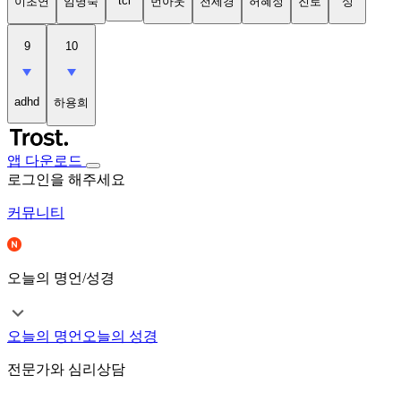
tci
이초연
임명숙
번아웃
천세경
허혜정
진로
성
9
10
adhd
하용희
앱 다운로드
로그인을 해주세요
커뮤니티
오늘의 명언/성경
오늘의 명언
오늘의 성경
전문가와 심리상담