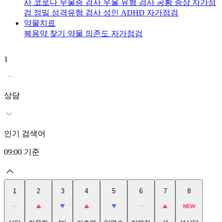
사
코로나 우울증 검사
우울 유형 검사
공황 증상 자가점
검
정밀 성격유형 검사
성인 ADHD 자가점검
약물치료
복용약 찾기
약물 의존도 자가점검
1
2
상담
인기 검색어
09:00
기준
1
2
3
4
5
6
7
8