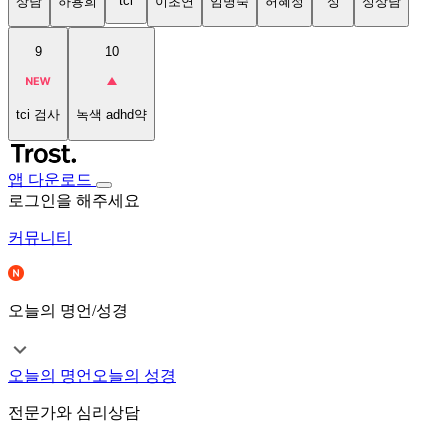
tci
상담
하용희
이초연
임명숙
허혜정
성
성상담
9
10
tci 검사
녹색 adhd약
앱 다운로드
로그인을 해주세요
커뮤니티
오늘의 명언/성경
오늘의 명언
오늘의 성경
전문가와 심리상담