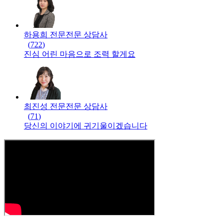
하용희 전문
전문
상담사
(
722
)
진심 어린 마음으로 조력 할게요
최진성 전문
전문
상담사
(
71
)
당신의 이야기에 귀기울이겠습니다