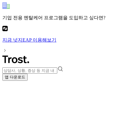
기업 전용 멘탈케어 프로그램
을 도입하고 싶다면?
지금
넛지EAP
이용해보기
앱 다운로드