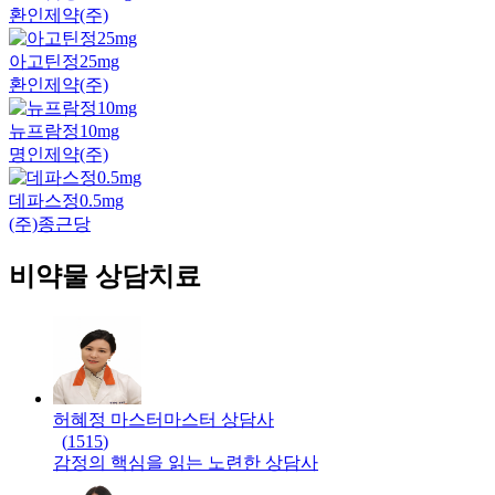
환인제약(주)
아고틴정25mg
환인제약(주)
뉴프람정10mg
명인제약(주)
데파스정0.5mg
(주)종근당
비약물 상담치료
허혜정 마스터
마스터
상담사
(
1515
)
감정의 핵심을 읽는 노련한 상담사