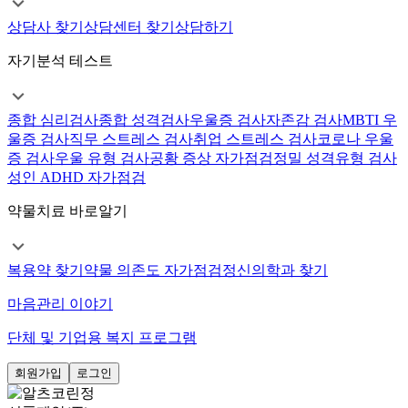
상담사 찾기
상담센터 찾기
상담하기
자기분석 테스트
종합 심리검사
종합 성격검사
우울증 검사
자존감 검사
MBTI 우
울증 검사
직무 스트레스 검사
취업 스트레스 검사
코로나 우울
증 검사
우울 유형 검사
공황 증상 자가점검
정밀 성격유형 검사
성인 ADHD 자가점검
약물치료 바로알기
복용약 찾기
약물 의존도 자가점검
정신의학과 찾기
마음관리 이야기
단체 및 기업용 복지 프로그램
회원가입
로그인