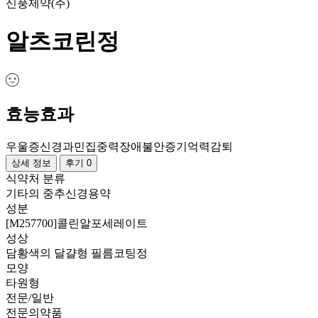
신풍제약(주)
알츠코린정
효능효과
우울증
신경과민
집중력장애
불안증
기억력감퇴
상세 정보
후기 0
식약처 분류
기타의 중추신경용약
성분
[M257700]콜린알포세레이트
성상
담황색의 달걀형 필름코팅정
모양
타원형
전문/일반
전문의약품