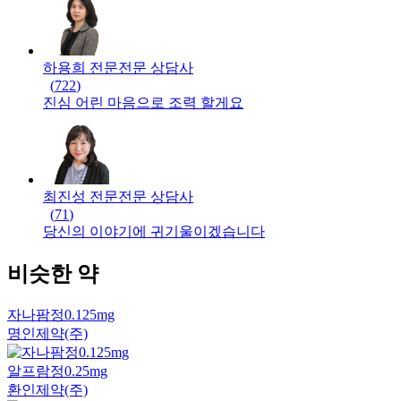
하용희 전문
전문
상담사
(
722
)
진심 어린 마음으로 조력 할게요
최진성 전문
전문
상담사
(
71
)
당신의 이야기에 귀기울이겠습니다
비슷한 약
자나팜정0.125mg
명인제약(주)
알프람정0.25mg
환인제약(주)