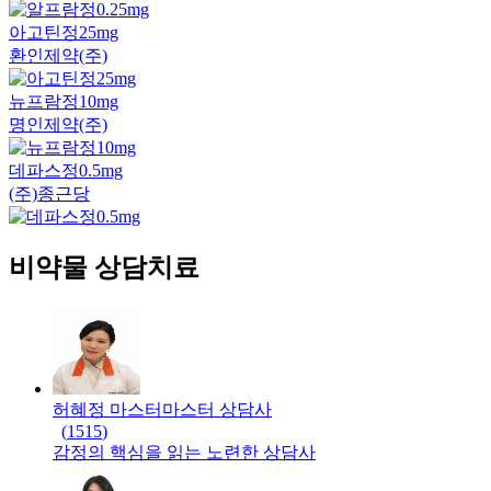
아고틴정25mg
환인제약(주)
뉴프람정10mg
명인제약(주)
데파스정0.5mg
(주)종근당
비약물 상담치료
허혜정 마스터
마스터
상담사
(
1515
)
감정의 핵심을 읽는 노련한 상담사