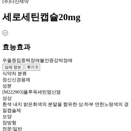
(주)다산제약
세로세틴캡슐20mg
효능효과
우울증
집중력장애
불안증
강박장애
상세 정보
후기 0
식약처 분류
정신신경용제
성분
[M222903]플루옥세틴염산염
성상
흰색 내지 밝은회색의 분말을 함유한 상.하부 연한노랑색의 경
질캡슐제
모양
장방형
전문/일반