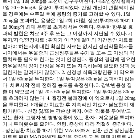
로서 1일 1회 20mg을 오전에 경구투여한다. 대조임상시험에서
1일 20～80mg의 용량이 투여되었다. 만일 개선이 관찰되지 않
을 경우에는 수주일 후에 용량의 증가를 고려할 수 있다. 1일
20mg을 초과하는 용량은 1일 2회 (아침, 정오)투여해야 하며 1
일 80mg의 최대 용량을 초과해서는 안된다. 충분한 항우울 효
과의 발현은 치료 4주 후 또는 그 이상까지 지연될 수 있다. 2)
유지/지속/연장치료 : 환자가 이 약에 얼마의 기간동안 치료를
받아야 하는지에 대한 확실한 자료는 없지만 정신약물학자들
사이에서는 우울증의 급성징후들은 수개월 또는 그 이상의 약
물치료를 필요로 한다는 것이 인정된다. 증상의 경감에 필요한
항우울약의 양이 안정을 유지 또는 지속하는데 필요한 양과 동
일한지는 알려지지 않았다. 2. 신경성 식욕과항진증 이 약으로
서 1일 60mg을 투여한다. 1일 투여량은 80mg을 초과하지 않는
다. 치료시작 전에 전해질 농도를 측정한다. 3. 강박반응성 질
환 이 약으로서 1일 20～60mg을 투여한다. 1일 투여량은 80mg
을 초과하지 않는다. 4. 월경전 불쾌장애 이 약으로서 1일 20mg
을 투여한다. 6개월간 치료한 후 지속적인 치료가 필요한지 재
평가한다. - 신장 및/또는 간손상 환자, 여러 약물을 투여받고
있는 환자, 고령자 및 병발질환이 있는 환자 : 저용량을 투여하
거나 투여횟수를 줄인다. 연령, 증상에 따라 적절히 증감한다.
- 정신질환 치료를 하기 위한 MAO저해제 전환 관련 정신질환
치료를 위한 MAO저해제 투약을 중단하고 동 제제 치료를 시