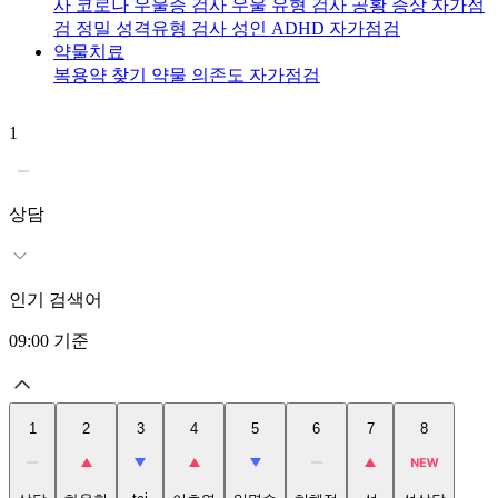
사
코로나 우울증 검사
우울 유형 검사
공황 증상 자가점
검
정밀 성격유형 검사
성인 ADHD 자가점검
약물치료
복용약 찾기
약물 의존도 자가점검
1
2
상담
인기 검색어
09:00
기준
1
2
3
4
5
6
7
8