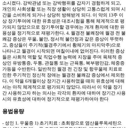
소시켰다. 강박관념 또는 강박행위를 갑자기 경험하게 되고,
개인의 사회생활 또는 직장 생활이 상당히 고통스럽게 되며 시
간을 소비하게 되거나 상당히 방해받게 되다. 이 약의 13주 이
상 장기투여에 대한 유효성은 대조시험을 통해 체계적으로 평
가되지 않았으므로 장기투여할 경우에는 개개 환자에 대한 유
용성을 정기적으로 재평가한다. 4. 월경전 불쾌장애 월경 전 불
쾌감 증상은 우울, 불안, 정서적 불안정과 같은 증상이 뚜렷하
고, 증상들이 주기적(월경주기에서 황체기의 마지막주)으로
나타나고 월경이 시작되면 며칠이내에 없어진다. 이러한 증상
들은 사회적 역할 및 직업수행 능력에 지장을 주며 육체적 증
상인 유방통증, 두통, 관절통 또는 근육통, 복부팽만감, 체중증
가등을 수반한다. 일반적인 월경 전 긴장 및 항우울제 치료로
인한 주기적인 정신적 장애는 월경전 불쾌감 증상에서 제외한
다. 이 약을 6개월이상 장기간 사용하였을 때의 유효성에 대해
서는 아직 체계적으로 평가되지 않았다. 따라서 이 약을 장기
간 사용하고자 하는 의사는 각각의 환자에 대하여 장기간 사용
시의 유효성에 대하여 정기적으로 재평가하여야 한다
용법용량
- 성인 1. 우울증 1) 초기치료 : 초회량으로 염산플루옥세틴으