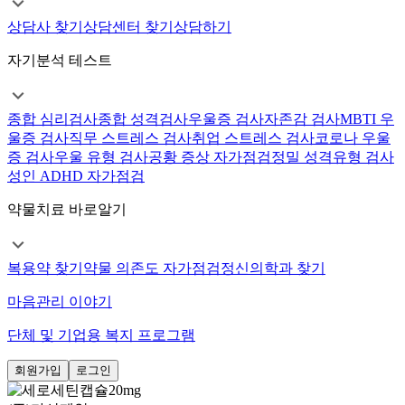
상담사 찾기
상담센터 찾기
상담하기
자기분석 테스트
종합 심리검사
종합 성격검사
우울증 검사
자존감 검사
MBTI 우
울증 검사
직무 스트레스 검사
취업 스트레스 검사
코로나 우울
증 검사
우울 유형 검사
공황 증상 자가점검
정밀 성격유형 검사
성인 ADHD 자가점검
약물치료 바로알기
복용약 찾기
약물 의존도 자가점검
정신의학과 찾기
마음관리 이야기
단체 및 기업용 복지 프로그램
회원가입
로그인