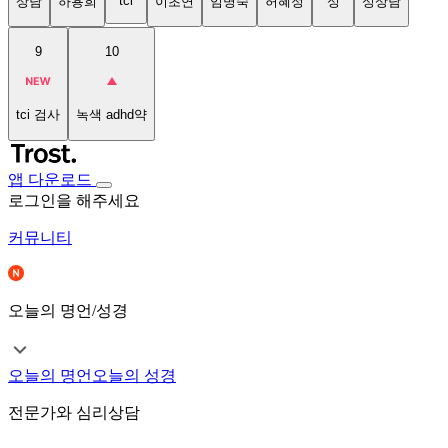
tci
상담
하용희
이초연
임명숙
허혜정
성
성상담
9
10
tci 검사
녹색 adhd약
앱 다운로드
로그인을 해주세요
커뮤니티
오늘의 명언/성경
오늘의 명언
오늘의 성경
전문가와 심리상담