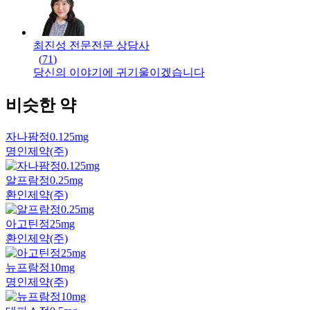
최진성 전문
전문
상담사
(
71
)
당신의 이야기에 귀기울이겠습니다
비슷한 약
자나팜정0.125mg
명인제약(주)
알프람정0.25mg
환인제약(주)
아고틴정25mg
환인제약(주)
뉴프람정10mg
명인제약(주)