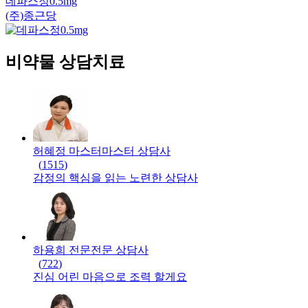
데파스정0.5mg
(주)종근당
비약물 상담치료
허혜정 마스터
마스터
상담사
(
1515
)
감정의 핵심을 읽는 노련한 상담사
하용희 전문
전문
상담사
(
722
)
진심 어린 마음으로 조력 할게요