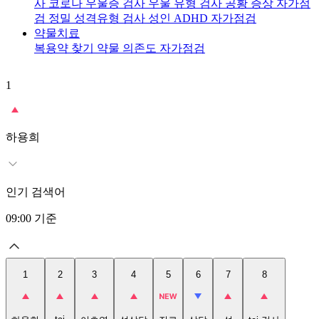
사
코로나 우울증 검사
우울 유형 검사
공황 증상 자가점
검
정밀 성격유형 검사
성인 ADHD 자가점검
약물치료
복용약 찾기
약물 의존도 자가점검
1
2
t
하용희
인기 검색어
09:00
기준
1
2
3
4
5
6
7
8