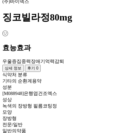
(주)바이넥스
징코빌라정80mg
효능효과
우울증
집중력장애
기억력감퇴
상세 정보
후기 0
식약처 분류
기타의 순환계용약
성분
[M088948]은행엽건조엑스
성상
녹색의 장방형 필름코팅정
모양
장방형
전문/일반
일반의약품