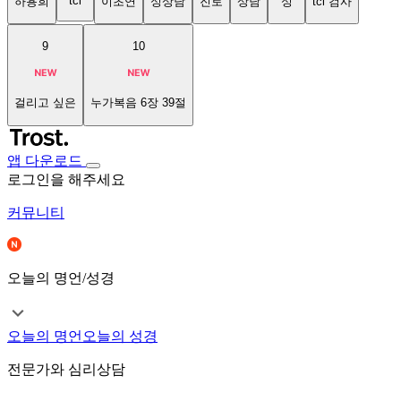
tci
하용희
이초연
성상담
진로
상담
성
tci 검사
9
10
걸리고 싶은
누가복음 6장 39절
앱 다운로드
로그인을 해주세요
커뮤니티
오늘의 명언/성경
오늘의 명언
오늘의 성경
전문가와 심리상담