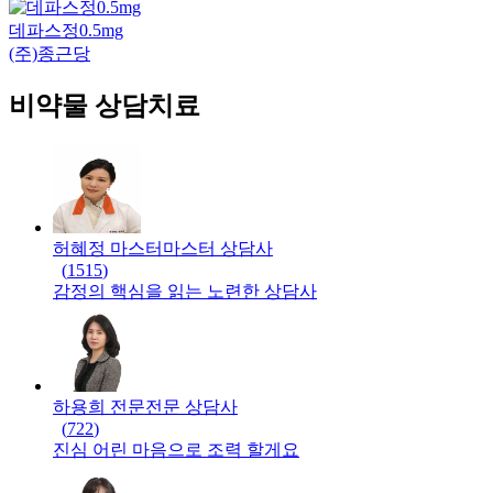
데파스정0.5mg
(주)종근당
비약물 상담치료
허혜정 마스터
마스터
상담사
(
1515
)
감정의 핵심을 읽는 노련한 상담사
하용희 전문
전문
상담사
(
722
)
진심 어린 마음으로 조력 할게요