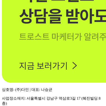
상호명: (주)다인 | 대표: 나승균
사업장소재지: 서울특별시 강남구 역삼로3길 17 (혜진빌딩 8
층)