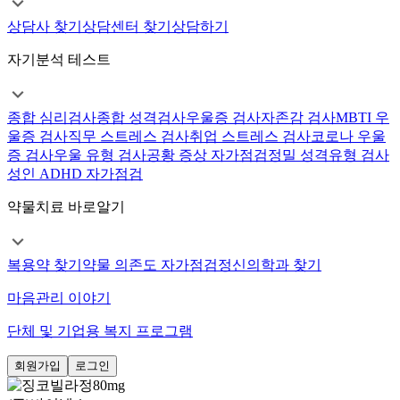
상담사 찾기
상담센터 찾기
상담하기
자기분석 테스트
종합 심리검사
종합 성격검사
우울증 검사
자존감 검사
MBTI 우
울증 검사
직무 스트레스 검사
취업 스트레스 검사
코로나 우울
증 검사
우울 유형 검사
공황 증상 자가점검
정밀 성격유형 검사
성인 ADHD 자가점검
약물치료 바로알기
복용약 찾기
약물 의존도 자가점검
정신의학과 찾기
마음관리 이야기
단체 및 기업용 복지 프로그램
회원가입
로그인