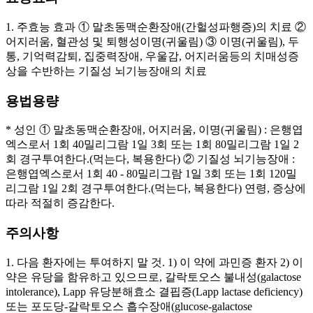
1. 주효능 효과 ① 말초동맥순환장애(간헐성파행증)의 치료 ②
어지러움, 혈관성 및 퇴행성이명(귀울림) ③ 이명(귀울림), 두
통, 기억력감퇴, 집중력장애, 우울감, 어지러움등의 치매성증
상을 수반하는 기질성 뇌기능장애의 치료
용법용량
* 성인 ① 말초동맥순환장애, 어지러움, 이명(귀울림) : 은행엽
엑스로서 1회 40밀리그람 1일 3회 또는 1회 80밀리그람 1일 2
회 경구투여한다.(먹는다, 복용한다) ② 기질성 뇌기능장애 :
은행엽엑스로서 1회 40 - 80밀리그람 1일 3회 또는 1회 120밀
리그람 1일 2회 경구투여한다.(먹는다, 복용한다) 연령, 증상에
따라 적절히 증감한다.
주의사항
1. 다음 환자에는 투여하지 말 것. 1) 이 약에 과민증 환자 2) 이
약은 유당을 함유하고 있으므로, 갈락토오스 불내성(galactose
intolerance), Lapp 유당분해효소 결핍증(Lapp lactase deficiency)
또는 포도당-갈락토오스 흡수장애(glucose-galactose