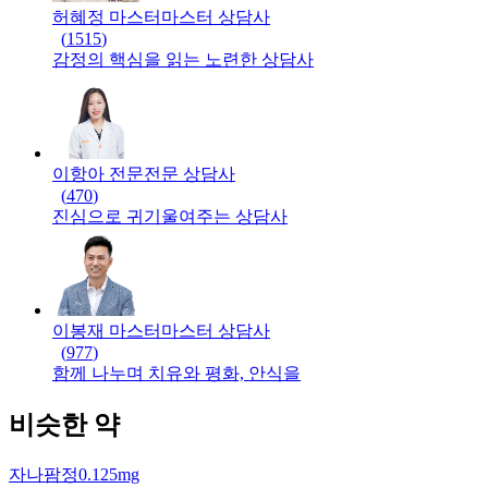
허혜정 마스터
마스터
상담사
(
1515
)
감정의 핵심을 읽는 노련한 상담사
이항아 전문
전문
상담사
(
470
)
진심으로 귀기울여주는 상담사
이봉재 마스터
마스터
상담사
(
977
)
함께 나누며 치유와 평화, 안식을
비슷한 약
자나팜정0.125mg