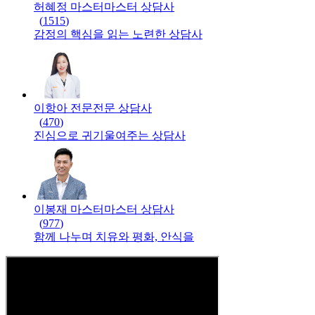
허혜정 마스터
마스터
상담사
(
1515
)
감정의 핵심을 읽는 노련한 상담사
이항아 전문
전문
상담사
(
470
)
진심으로 귀기울여주는 상담사
이봉재 마스터
마스터
상담사
(
977
)
함께 나누며 치유와 평화, 안식을