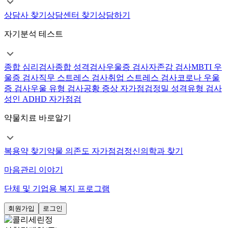
상담사 찾기
상담센터 찾기
상담하기
자기분석 테스트
종합 심리검사
종합 성격검사
우울증 검사
자존감 검사
MBTI 우
울증 검사
직무 스트레스 검사
취업 스트레스 검사
코로나 우울
증 검사
우울 유형 검사
공황 증상 자가점검
정밀 성격유형 검사
성인 ADHD 자가점검
약물치료 바로알기
복용약 찾기
약물 의존도 자가점검
정신의학과 찾기
마음관리 이야기
단체 및 기업용 복지 프로그램
회원가입
로그인