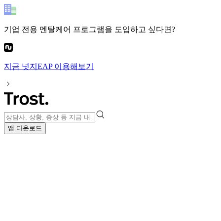
기업 전용 멘탈케어 프로그램
을 도입하고 싶다면?
지금
넛지EAP
이용해보기
앱 다운로드