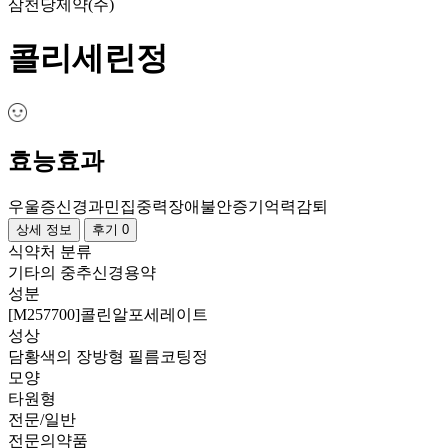
삼천당제약(주)
콜리세린정
효능효과
우울증
신경과민
집중력장애
불안증
기억력감퇴
상세 정보
후기 0
식약처 분류
기타의 중추신경용약
성분
[M257700]콜린알포세레이트
성상
담황색의 장방형 필름코팅정
모양
타원형
전문/일반
전문의약품