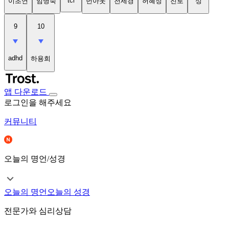
tci
이초연
임명숙
번아웃
천세경
허혜정
진로
성
9
10
adhd
하용희
앱 다운로드
로그인을 해주세요
커뮤니티
오늘의 명언/성경
오늘의 명언
오늘의 성경
전문가와 심리상담