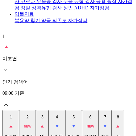
사
코로나 우울증 검사
우울 유형 검사
공황 증상 자가점
검
정밀 성격유형 검사
성인 ADHD 자가점검
약물치료
복용약 찾기
약물 의존도 자가점검
1
2
이초연
인기 검색어
09:00
기준
1
2
3
4
5
6
7
8