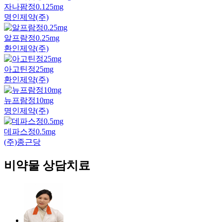
자나팜정0.125mg
명인제약(주)
알프람정0.25mg
환인제약(주)
아고틴정25mg
환인제약(주)
뉴프람정10mg
명인제약(주)
데파스정0.5mg
(주)종근당
비약물 상담치료