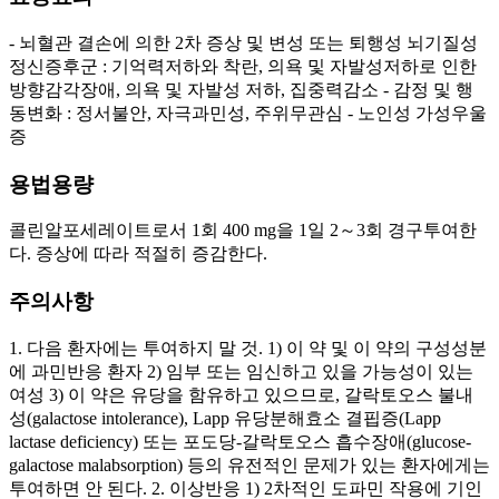
- 뇌혈관 결손에 의한 2차 증상 및 변성 또는 퇴행성 뇌기질성
정신증후군 : 기억력저하와 착란, 의욕 및 자발성저하로 인한
방향감각장애, 의욕 및 자발성 저하, 집중력감소 - 감정 및 행
동변화 : 정서불안, 자극과민성, 주위무관심 - 노인성 가성우울
증
용법용량
콜린알포세레이트로서 1회 400 mg을 1일 2～3회 경구투여한
다. 증상에 따라 적절히 증감한다.
주의사항
1. 다음 환자에는 투여하지 말 것. 1) 이 약 및 이 약의 구성성분
에 과민반응 환자 2) 임부 또는 임신하고 있을 가능성이 있는
여성 3) 이 약은 유당을 함유하고 있으므로, 갈락토오스 불내
성(galactose intolerance), Lapp 유당분해효소 결핍증(Lapp
lactase deficiency) 또는 포도당-갈락토오스 흡수장애(glucose-
galactose malabsorption) 등의 유전적인 문제가 있는 환자에게는
투여하면 안 된다. 2. 이상반응 1) 2차적인 도파민 작용에 기인