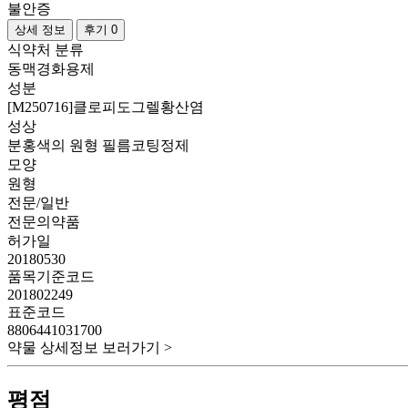
불안증
상세 정보
후기 0
식약처 분류
동맥경화용제
성분
[M250716]클로피도그렐황산염
성상
분홍색의 원형 필름코팅정제
모양
원형
전문/일반
전문의약품
허가일
20180530
품목기준코드
201802249
표준코드
8806441031700
약물 상세정보 보러가기 >
평점