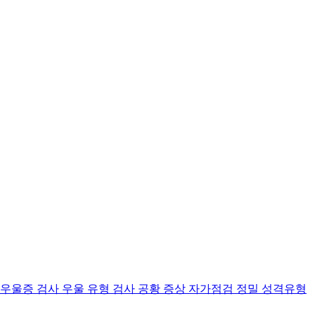
 우울증 검사
우울 유형 검사
공황 증상 자가점검
정밀 성격유형