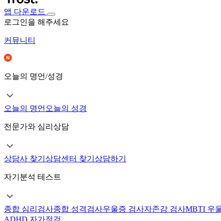
앱 다운로드
로그인을 해주세요
커뮤니티
오늘의 명언/성경
오늘의 명언
오늘의 성경
전문가와 심리상담
상담사 찾기
상담센터 찾기
상담하기
자기분석 테스트
종합 심리검사
종합 성격검사
우울증 검사
자존감 검사
MBTI 우
ADHD 자가점검