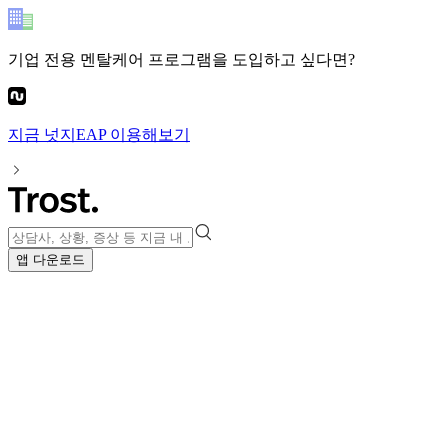
기업 전용 멘탈케어 프로그램
을 도입하고 싶다면?
지금
넛지EAP
이용해보기
앱 다운로드