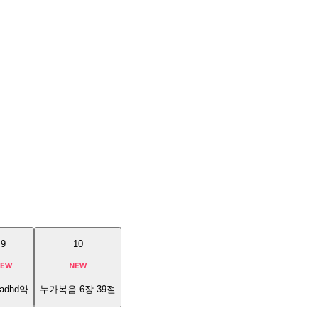
9
10
adhd약
누가복음 6장 39절