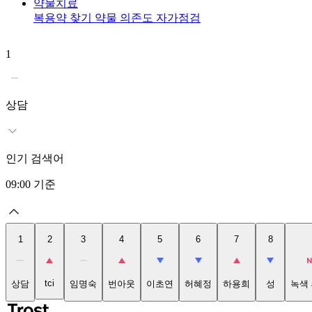
약물치료
복용약 찾기
약물 의존도 자가점검
1
상담
인기 검색어
09:00
기준
1
2
3
4
5
6
7
8
tci
상담
임명숙
번아웃
이초연
허혜정
하용희
성
녹색 