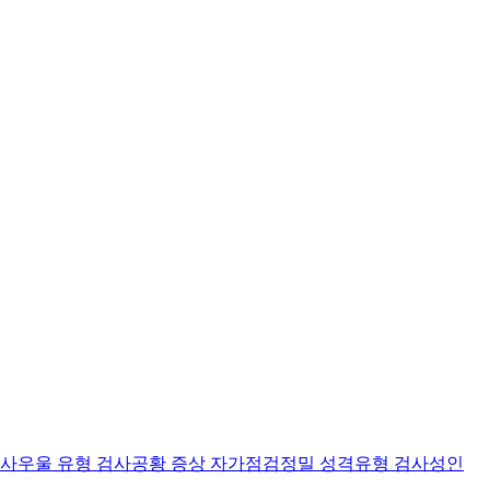
검사
우울 유형 검사
공황 증상 자가점검
정밀 성격유형 검사
성인