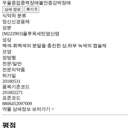
우울증
집중력장애
불안증
강박장애
상세 정보
후기 0
식약처 분류
정신신경용제
성분
[M222903]플루옥세틴염산염
성상
백색-회백색의 분말을 충진한 상,하부 녹색의 캡슐제
모양
장방형
전문/일반
전문의약품
허가일
20180531
품목기준코드
201802271
표준코드
8806452097009
약물 상세정보 보러가기 >
평점