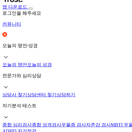
앱 다운로드
로그인을 해주세요
커뮤니티
오늘의 명언/성경
오늘의 명언
오늘의 성경
전문가와 심리상담
상담사 찾기
상담센터 찾기
상담하기
자기분석 테스트
종합 심리검사
종합 성격검사
우울증 검사
자존감 검사
MBTI 우
ADHD 자가점검