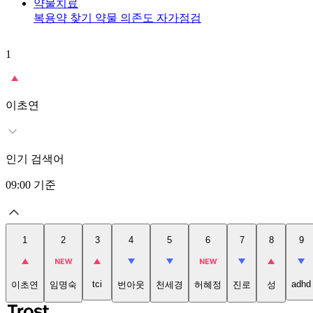
약물치료
복용약 찾기
약물 의존도 자가점검
1
이초연
인기 검색어
09:00
기준
1
2
3
4
5
6
7
8
9
tci
adhd
이초연
임명숙
번아웃
천세경
허혜정
진로
성