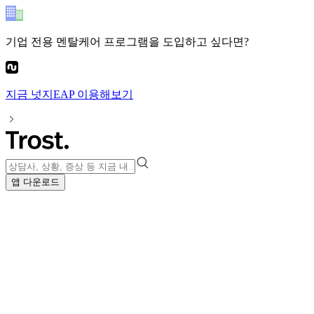
기업 전용 멘탈케어 프로그램
을 도입하고 싶다면?
지금
넛지EAP
이용해보기
앱 다운로드