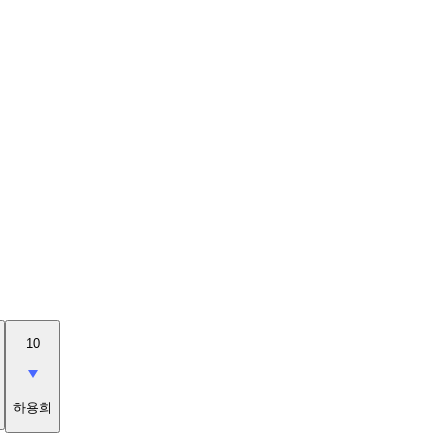
10
하용희