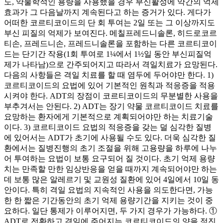
도, 약물학적인 용량을 사용했을 경우 부신활성에 약간의 억제
효과가 그 다음날까지 계속된다고 하는 증거가 있다. 게다가
어떠한 코르티코이드의 단 회 투여는 2일 또는 그 이상까지도
부신 피질의 억제가 보여진다. 메칠프레드니솔론, 히드로코르
티손, 프레드니손, 프레드니솔론을 포함하는 다른 코르티코이
드는 단기간 작용(1회 투여로 1¼에서 1½일 동안 부신피질억
제가 나타남)으로 간주되어지고 따라서 격일치료가 요망된다.
다음의 사항들은 격일 치료를 할 때 염두에 두어야만 한다. 1)
코르티코이드의 요법에 있어 기본적인 원칙과 적응증을 적용
시켜야 한다. ADT의 장점이 코르티코이드의 무분별한 사용을
부추겨서는 안된다. 2) ADT는 장기 약물 코르티코이드 치료를
요망하는 환자에게 기본적으로 계획되어야만 하는 치료기술
이다. 3) 코르티코이드 요법의 적응증을 갖는 덜 심각한 질병
에 있어서는 ADT가 초기에 사용될 수도 있다. 더욱 심각한 질
환에서는 질병진행의 초기 조절을 위해 고용량을 하루에 나누
어 투여하는 요법이 보통 요구되어 질 것이다. 초기 억제 용량
치는 만족할 만한 임상반응을 얻을 때까지 계속되어야만 하는
데 보통 많은 알레르기 및 교원성 질환에 있어 4일에서 10일 동
안이다. 특히 격일 요법의 지속적인 사용을 의도한다면, 가능
한 한 짧은 기간동안의 초기 억제 용량기간을 지키는 것이 중
요하다. 일단 통제가 이루어지면, 두 가지 경우가 가능하다. ①
ADT로 전환하고 격일에 주어지는 코르티코이드의 양을 점진