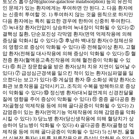
토오스 흡수장애(glucose-galactose malabsorption) 등의 유전적
인 문제가 있는 환자에게는 투여하면 안 된다. 2. 다음 환자에
는 신중히 투여할 것. 1) 투여하지 않는 것을 원칙으로 하지만
다음 환자에는 특히 필요한 경우에 한하여 신중히 투여한다.
① 녹내장 환자(안압이 상승하여 녹내장이 악화될 수 있다) ②
결핵성 질환, 단순포진성 각막염 환자(면역 억제작용에 의해
증상을 악화시킬 수 있다) ③ 후낭하 백내장 환자(수정체선유
의 영향으로 증상이 악화될 수 있다) ④ 전해질이상 환자, 고혈
압 환자(전해질 대사작용에 의해 증상이 악화될 수 있다) ⑤ 혈
전증 환자(혈액응고촉진작용에 의해 혈전증이 악화될 수 있
다) ⑥ 최근 장문합술을 받은 환자(상처 치유 지연이 일어날 수
있다) ⑦ 급성심근경색을 일으킨 적이 있는 환자(심파열을 일
으켰다는 보고가 있다) ⑧ 게실염 환자 ⑨ 소화성 궤양 환자(소
화관 보호작용을 감약시키고, 조직의 수복을 방해하므로 증상
이 악화될 수 있다) ⑩ 정신병 환자(대뇌절연계의 신경전달물
질에 영향을 주어 증상이 악화될 수 있다) ⑪ 중증 골다공증 환
자(골형성 억제작용 등에 의해 골다공증이 악화될 수 있다) 2)
감염증이 있는 환자(면역기능 억제작용에 의해 감염증을 악화
시킬 수 있다) 3) 당뇨병 환자(당신생작용에 의해 혈당치가 상
승하여 당뇨병이 악화될 수 있다) 4) 골다공증 환자(골형성 억
제작용 등에 의해 골다공증이 악화될 수 있다) 5) 신부전, 울혈
성 심부전 환자(나트륨 저류작용으로 증상이 악화될 수 있다)