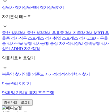
상담사 찾기
상담센터 찾기
상담하기
자기분석 테스트
종합 심리검사
종합 성격검사
우울증 검사
자존감 검사
MBTI 우
울증 검사
직무 스트레스 검사
취업 스트레스 검사
코로나 우울
증 검사
우울 유형 검사
공황 증상 자가점검
정밀 성격유형 검사
성인 ADHD 자가점검
약물치료 바로알기
복용약 찾기
약물 의존도 자가점검
정신의학과 찾기
마음관리 이야기
단체 및 기업용 복지 프로그램
회원가입
로그인