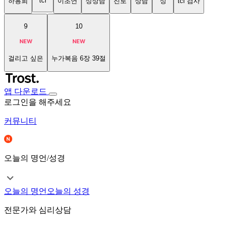
tci
하용희
이초연
성상담
진로
상담
성
tci 검사
9
10
걸리고 싶은
누가복음 6장 39절
앱 다운로드
로그인을 해주세요
커뮤니티
오늘의 명언/성경
오늘의 명언
오늘의 성경
전문가와 심리상담