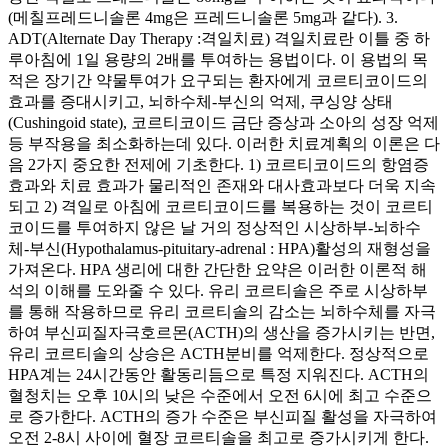
(메칠프레드니솔론 4mg은 프레드니솔론 5mg과 같다). 3.
ADT(Alternate Day Therapy :격일치료) 격일치료란 이틀 중 하
루아침에 1일 용량의 2배를 투여하는 용법이다. 이 용법의 목
적은 장기간 약물투여가 요구되는 환자에게 코르티코이드의
효과를 증대시키고, 뇌하수체-부신의 억제, 쿠싱양 상태
(Cushingoid state), 코르티코이드 금단 증상과 소아의 성장 억제
등 부작용을 최소화하는데 있다. 이러한 치료계획의 이론은 다
음 2가지 중요한 전제에 기초한다. 1) 코르티코이드의 항염증
효과와 치료 효과가 물리적인 존재와 대사효과보다 더욱 지속
되고 2) 격일로 아침에 코르티코이드를 복용하는 것이 코르티
코이드를 투여하지 않은 날 거의 정상적인 시상하부-뇌하수
체-부신(Hypothalamus-pituitary-adrenal : HPA)활성의 재형성을
가져온다. HPA 생리에 대한 간단한 요약은 이러한 이론적 해
석의 이해를 도와줄 수 있다. 유리 코르티솔은 주로 시상하부
를 통해 작용하므로 유리 코르티솔의 감소는 뇌하수체를 자극
하여 부신피질자극호르몬(ACTH)의 생산을 증가시키는 반면,
유리 코르티솔의 상승은 ACTH분비를 억제한다. 정상적으로
HPA계는 24시간동안 활동리듬으로 특정 지워진다. ACTH의
혈청치는 오후 10시의 낮은 수준에서 오전 6시에 최고 수준으
로 증가한다. ACTH의 증가 수준은 부신피질 활성을 자극하여
오전 2-8시 사이에 혈장 코르티솔을 최고로 증가시키게 한다.