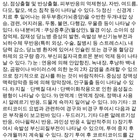
상, 점상출혈 및 반상출혈, 피부반응의 억제현상, 자반, 여드름,
다모, 탈모, 색소 침착 등이 나타날 수 있다. 5) 정신ㆍ신경계 :
치료 후 일어나는 유두부종(가뇌종양)을 수반한 두개내압 상
승, 경련, 어지러움, 두통, 불면, 다행감, 우울증 등이 나타날 수
있다. 6) 내분비계 : 쿠싱증후군(월상안), 월경 이상, 소아의 성
장억제, 잠재성 당뇨병 증상의 발현, 속발성 부신기능부전과
뇌하수체 무반응(특히 외상, 수술, 질병시 등 스트레스시), 내
당력 감소, 당뇨병 환자에 있어서 인슐린 또는 경구용 혈당강
하제의 요구량 증가, 부신피질자극호르몬 분비 억제 등이 나타
날 수 있다. 7) 눈 : 연용에 의해 안압항진, 녹내장, 후낭하 백내
장, 곰팡이나 바이러스에 의한 눈의 2차 감염을 초래할 수 있으
므로 정기적으로 검사를 하는 것이 바람직하다. 중심성 장액성
맥락망막증 등에 의해 망막장애, 안구돌출 등이 나타날 수 있
다. 8) 지질ㆍ단백질 대사 : 단백이화작용으로 인한 음성질소
평형이 나타날 수 있다. 9) 면역계 : 면역계 장애, 정맥내 사용
시 알레르기 반응, 드물게 쇽까지 일어날 수 있다. 10) 기타 : 코
르티코이드 요법과 관련하여 경구와 비경구 투여시 다음과 같
은 부작용이 보고된바 있다 - 두드러기, 기타 다른 알레르기성
반응, 아나필락시 반응, 과민성 반응 4. 일반적주의 1) 장기투
여시 속발성 부신피질부전이 나타날 수 있으며, 투여 중지 후
수개월까지 계속될 수 있다. 장기 투여 후 코르티코이드를 갑