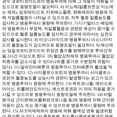
경우 코르티코이드와의 병용투여에 의해 그 작용이 약화될 수
있으므로 용량조절이 필요하다. 6) 이뇨제(칼륨보존성 이뇨제
는 제외), 암포테리신 B, 카르베노졸론, 완화제와의 병용에 의
해 저칼륨혈증이 나타날 수 있으므로, 자주 혈중 칼륨농도를
검사하고 병용투여시 용량에 주의한다. 7) 디기탈리스 배당체
와 병용투여시 부정맥, 저칼륨혈증과 관련된 독성이 증가할 수
있으므로 혈중 칼륨농도를 검사하고 경우에 따라서는 심전도
검사를 실시한다. 8) 이소니아지드와 병용투여시 이소니아지
드의 혈중농도가 감소하므로 용량조절이 필요하다. 9) 제산제
는 당질코르티코이드의 위장관 흡수를 방해하므로 투여간격
을 2시간 이상으로 한다. 10) 혈압강하제와 병용투여시 혈압강
하효과를 감소시킬 수 있다(나트륨 증가로 수분정체 위험이
있다). 11) 알파인터페론과 병용투여시 인터페론의 활성을 억
제할 수 있다. 12) 사이클로스포린과 병용투여시 사이클로스
포린의 혈중농도를 상승시켜 경련이 발생했다는 보고가 있으
므로 병용투여시 용량에 주의한다. 13) 케토코나졸, 에리스로
마이신, 트롤레안도마이신, 에스트로겐은 이 약의 작용을 증가
시킬 수 있으므로 병용투여시 용량조절에 주의한다. 14) 비탈
분극성 근이완제(브롬화판크로니움 등)와 병용에 의해 근이완
작용이 감소 또는 증가될 수 있으므로 병용투여시 용량에 주의
한다. 15) ACE억제제와의 병용에 의해 혈액상 변화 발생위험
이 증가할 수 있다. 16) 클로로퀸, 히드록시클로로퀸과의 병용