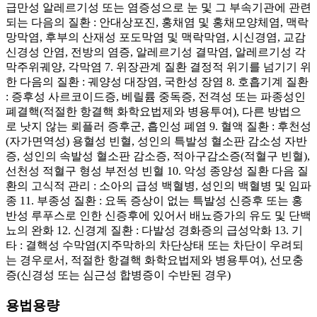
급만성 알레르기성 또는 염증성으로 눈 및 그 부속기관에 관련
되는 다음의 질환 : 안대상포진, 홍채염 및 홍채모양체염, 맥락
망막염, 후부의 산재성 포도막염 및 맥락막염, 시신경염, 교감
신경성 안염, 전방의 염증, 알레르기성 결막염, 알레르기성 각
막주위궤양, 각막염 7. 위장관계 질환 결정적 위기를 넘기기 위
한 다음의 질환 : 궤양성 대장염, 국한성 장염 8. 호흡기계 질환
: 증후성 사르코이드증, 베릴륨 중독증, 전격성 또는 파종성인
폐결핵(적절한 항결핵 화학요법제와 병용투여), 다른 방법으
로 낫지 않는 뢰플러 증후군, 흡인성 폐염 9. 혈액 질환 : 후천성
(자가면역성) 용혈성 빈혈, 성인의 특발성 혈소판 감소성 자반
증, 성인의 속발성 혈소판 감소증, 적아구감소증(적혈구 빈혈),
선천성 적혈구 형성 부전성 빈혈 10. 악성 종양성 질환 다음 질
환의 고식적 관리 : 소아의 급성 백혈병, 성인의 백혈병 및 임파
종 11. 부종성 질환 : 요독 증상이 없는 특발성 신증후 또는 홍
반성 루푸스로 인한 신증후에 있어서 배뇨증가의 유도 및 단백
뇨의 완화 12. 신경계 질환 : 다발성 경화증의 급성악화 13. 기
타 : 결핵성 수막염(지주막하의 차단상태 또는 차단이 우려되
는 경우로서, 적절한 항결핵 화학요법제와 병용투여), 선모충
증(신경성 또는 심근성 합병증이 수반된 경우)
용법용량