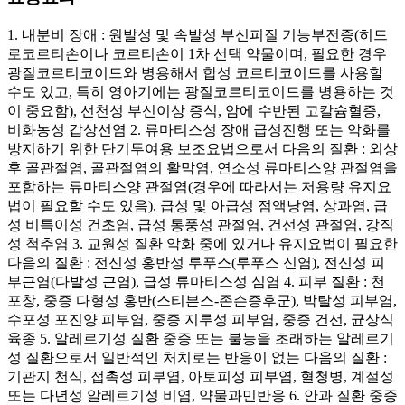
1. 내분비 장애 : 원발성 및 속발성 부신피질 기능부전증(히드
로코르티손이나 코르티손이 1차 선택 약물이며, 필요한 경우
광질코르티코이드와 병용해서 합성 코르티코이드를 사용할
수도 있고, 특히 영아기에는 광질코르티코이드를 병용하는 것
이 중요함), 선천성 부신이상 증식, 암에 수반된 고칼슘혈증,
비화농성 갑상선염 2. 류마티스성 장애 급성진행 또는 악화를
방지하기 위한 단기투여용 보조요법으로서 다음의 질환 : 외상
후 골관절염, 골관절염의 활막염, 연소성 류마티스양 관절염을
포함하는 류마티스양 관절염(경우에 따라서는 저용량 유지요
법이 필요할 수도 있음), 급성 및 아급성 점액낭염, 상과염, 급
성 비특이성 건초염, 급성 통풍성 관절염, 건선성 관절염, 강직
성 척추염 3. 교원성 질환 악화 중에 있거나 유지요법이 필요한
다음의 질환 : 전신성 홍반성 루푸스(루푸스 신염), 전신성 피
부근염(다발성 근염), 급성 류마티스성 심염 4. 피부 질환 : 천
포창, 중증 다형성 홍반(스티븐스-존슨증후군), 박탈성 피부염,
수포성 포진양 피부염, 중증 지루성 피부염, 중증 건선, 균상식
육종 5. 알레르기성 질환 중증 또는 불능을 초래하는 알레르기
성 질환으로서 일반적인 처치로는 반응이 없는 다음의 질환 :
기관지 천식, 접촉성 피부염, 아토피성 피부염, 혈청병, 계절성
또는 다년성 알레르기성 비염, 약물과민반응 6. 안과 질환 중증