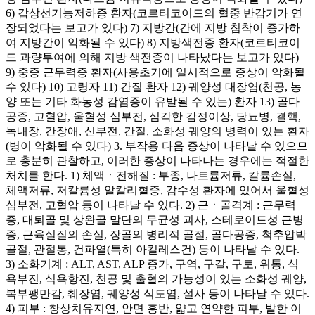
6) 갑상선기능저하증 환자(코르티코이드의 혈중 반감기가 연
장되었다는 보고가 있다) 7) 지방간(간에 지방 침착이 증가하
여 지방간이 악화될 수 있다) 8) 지방색전증 환자(코르티코이
드 과량투여에 의해 지방 색전증이 나타났다는 보고가 있다)
9) 중증 근무력증 환자(사용초기에 일시적으로 증상이 악화될
수 있다) 10) 고령자 11) 간질 환자 12) 궤양성 대장염(천공, 농
양 또는 기타 화농성 감염증이 유발될 수 있는) 환자 13) 골다
공증, 고혈압, 울혈성 심부전, 심각한 감정이상, 당뇨병, 결핵,
녹내장, 간장애, 신부전, 간질, 소화성 궤양의 병력이 있는 환자
(병이 악화될 수 있다) 3. 부작용 다음 증상이 나타날 수 있으므
로 충분히 관찰하고, 이러한 증상이 나타나는 경우에는 적절한
처치를 한다. 1) 체액ㆍ전해질 : 부종, 나트륨저류, 칼륨손실,
체액저류, 저칼륨성 알칼리혈증, 감수성 환자에 있어서 울혈성
심부전, 고혈압 등이 나타날 수 있다. 2) 근ㆍ골격계 : 근무력
증, 대퇴골 및 상완골 말단의 무균성 괴사, 스테로이드성 근병
증, 근육실질의 손실, 장골의 병리적 골절, 골다공증, 척추압박
골절, 관절통, 건파열(특히 아킬레스건) 등이 나타날 수 있다.
3) 소화기계 : ALT, AST, ALP 증가, 구역, 구갈, 구토, 위통, 식
욕부진, 식욕항진, 천공 및 출혈의 가능성이 있는 소화성 궤양,
복부팽만감, 췌장염, 궤양성 식도염, 설사 등이 나타날 수 있다.
4) 피부 : 창상치유지연, 안면 홍반, 얇고 연약한 피부, 발한 이