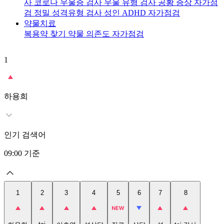
사
코로나 우울증 검사
우울 유형 검사
공황 증상 자가점
검
정밀 성격유형 검사
성인 ADHD 자가점검
약물치료
복용약 찾기
약물 의존도 자가점검
1
2
t
하용희
인기 검색어
09:00
기준
1
2
3
4
5
6
7
8