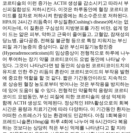
코르티솔의 이런 증가는 ACTH 생성을 감소시키고 따라서 부
신피질합성도 저하시킨다. 이것은 하루동안에 혈장 코르티코
이드를 점차로 저하시켜 한밤중에는 최소수준으로 저하된다.
HPA의 24시간 리듬축이 쿠싱질환(Cushing's disease)에서는 없
어지는데, 이 질환은 구심성의 지방분포를 가진 비만, 쉽게 멍
이 드는 얇은 피부, 약하고 근육이 줄어들고, 고혈압, 잠재성의
당뇨병, 골다공증, 전해질 불균형 등으로 특정 지워지는 부신
피질 과기능증의 증상이다. 같은 부신피질기능항진증
(Hyperadrenocorticoism)의 임상증상이 전형적으로 하루에 나누
어 투여하는 장기 약물 코르티코이드 요법 동안에 나타날 수
있다. 그것이 나타났다면 밤 동안의 상승된 코르티코이드치의
유지로 인한 주간 리듬의 혼란이 코르티코이드의 부작용 발현
에 중요한 역할을 할 것 같다. 짧은 기간동안이라도 지속적으
로 상승된 혈장 농도로부터 벗어나는 것은 부작용을 방지하는
데 있어 도움이 될 수 있다. 전형적인 약물학적 용량의 코르티
코이드 요법동안, 부신 피질에 의한 코르티솔의 생성 억제와
함께 ACTH 생성도 억제된다. 정상적인 HPA활성으로의 회복
시간은 용량과 치료기간에 따라 다양하다. 이 기간동안 환자는
어떠한 스트레스가 있는 환경에도 민감하다. 아침 1회복용이
프레드니솔론(10mg)을 하루 4회에 나누어 매 6시간마다 복용
하는 것보다는 상당히 적은 부신 억제를 나타낸다고 할 지라