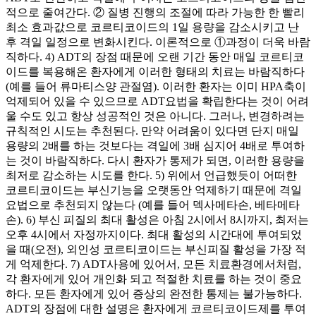
적으로 줄여간다. ② 질병 진행의 조절에 따라 가능한 한 빨리
최소 효과값으로 코르티코이드의 1일 용량을 감소시키고 난
후 격일 일정으로 변화시킨다. 이론적으로 ①과정이 더욱 바람
직하다. 4) ADT의 장점 때문에 오랜 기간 동안 매일 코르티코
이드를 복용해온 환자에게 이러한 형태의 치료는 바람직하다
(예를 들어 류마티스양 관절염). 이러한 환자는 이미 HPA축이
억제되어 있을 수 있으므로 ADT요법을 확립한다는 것이 어려
울 수도 있고 항상 성공적인 것은 아니다. 그러나, 변경하려는
규칙적인 시도는 추천된다. 만약 어려움이 있다면 단지 매일
용량의 2배를 하는 것보다는 격일에 3배 심지어 4배로 투여하
는 것이 바람직하다. 다시 환자가 통제가 되면, 이러한 용량을
최저로 감소하는 시도를 한다. 5) 위에서 언급했듯이 어떠한
코르티코이드는 부신기능을 오랫동안 억제하기 때문에 격일
요법으로 추천되지 않는다 (예를 들어 덱사메타손, 베타메타
손). 6) 부신 피질의 최대 활성은 아침 2시에서 8시까지, 최저는
오후 4시에서 자정까지이다. 최대 활성의 시간대에 투여되었
을 때(오전), 외인성 코르티코이드는 부신피질 활성을 가장 적
게 억제한다. 7) ADT사용에 있어서, 모든 치료환경에서처럼,
각 환자에게 있어 개인화 되고 적절한 치료를 하는 것이 중요
하다. 모든 환자에게 있어 증상의 완전한 통제는 불가능하다.
ADT의 장점에 대한 설명은 환자에게 코르티코이드제를 투여