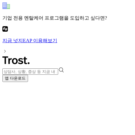
기업 전용 멘탈케어 프로그램
을 도입하고 싶다면?
지금
넛지EAP
이용해보기
앱 다운로드