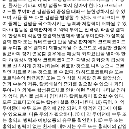
인 환자는 기타의 예방 접종도 하지 않아야 한다 5) 코르티코
이드를 투여하면 감염증의 증상을 때때로 불현성화시킬 수 있
으며 사용 중 또 다른 감염을 발생할 수 있다. 코르티코이드 투
여 중에는 감염을 국소화시키는 능력과 저항력이 저하될 수 있
다. 6) 활동성 결핵환자에 이 약의 투여는 전격성, 파종성 결핵
에 한정되며 적절한 항결핵요법제와 병용투여한다. 7) 잠복성
결핵 환자 또는 튜베르쿨린 반응 양성 환자에게 코르티코이드
를 투여할 경우 결핵이 재활성화될 수 있으므로 세밀한 관찰이
필요하며 장기 연용할 경우에는 예방적 화학요법을 받아야 한
다. 8) 임상시험에서 코르티코이드가 다발성 경화증의 급성악
화를 신속하게 경감시키는데 유효한 것으로 나타났으나 근본
적인 치료를 하는 것으로 볼 수 없다. 9) 히드로코르티손 또는
코르티손의 평균용량 또는 그 이상을 사용할 경우 혈압상승,
염과 수분의 저류, 칼륨배설의 증가를 일으킬 수 있으나 과잉
투여시 이외에는 합성유도체로 인한 이런 작용이 나타날 염려
가 없다. 음식물 섭취시 염제한과 칼륨보충이 필요할 수 있다.
모든 코르티코이드는 칼슘배설을 증가시킨다. 10) 특히, 이 약
투여중에 수두 또는 홍역에 감염되면, 치명적인 경과에 이를
수 있으므로, 다음 주의가 필요하다. ① 이 약 투여전에 수두 또
는 홍역의 병력과 예방접종의 유무를 확인한다. ② 수두 또는
홍역의 병력이 없는 환자에 대해서는 수두 또는 홍역에의 감염