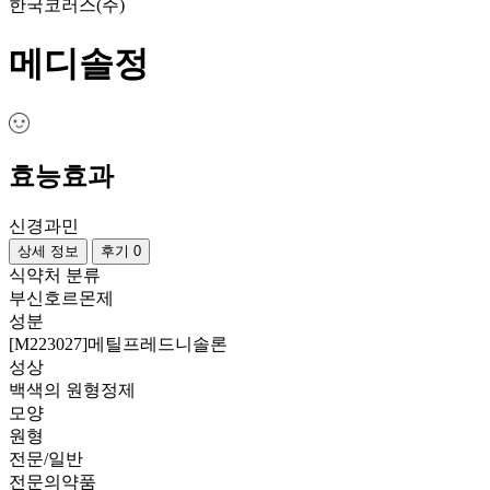
한국코러스(주)
메디솔정
효능효과
신경과민
상세 정보
후기 0
식약처 분류
부신호르몬제
성분
[M223027]메틸프레드니솔론
성상
백색의 원형정제
모양
원형
전문/일반
전문의약품