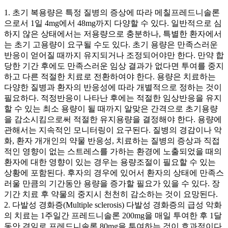
1. 초기 복용량은 특정 질병의 증상에 따라 메칠프레드니솔론
으로서 1일 4mg에서 48mg까지 다양할 수 있다. 일반적으로 심
하지 않은 상태에서는 저용량으로 충분하나, 특별한 환자에서
는 초기 고용량이 요구될 수도 있다. 초기 용량은 만족스러운
반응이 얻어질 때까지 유지되거나 조정되어야만 한다. 만약 합
당한 기간 후에도 만족스러운 임상 결과가 없다면 투여를 중지
하고 다른 적절한 치료로 전환하여야 한다. 용량은 치료하는
다양한 질병과 환자의 반응성에 따라 개별적으로 정하는 것이
필요하다. 적정반응이 나타난 후에는 적절한 임상반응을 유지
할 수 있는 최소 용량이 될 때까지 알맞은 간격으로 초기용량
을 감소시킴으로써 적절한 유지용량을 결정해야 한다. 용량에
관해서는 지속적인 모니터링이 요구된다. 질병의 경감이나 악
화, 환자 개개인의 약물 반응성, 치료하는 질병의 증상과 직접
적인 영향이 없는 스트레스를 가하는 환경에 노출되었을 때의
환자에 대한 영향이 있는 경우는 용량조절이 필요할 수 있는
상황에 포함된다. 후자의 경우에 있어서 환자의 상태에 만족스
러울 만큼의 기간동안 용량을 증가할 필요가 있을 수 있다. 장
기간 치료 후 약물의 중지시 천천히 감소하는 것이 요망된다.
2. 다발성 경화증(Multiple sclerosis) 다발성 경화증의 급성 악화
의 치료는 1주일간 프레드니솔론 200mg을 매일 투여한 후 1달
동안 격일로 프레드니솔론 80mg을 투여하는 것이 효과적이다