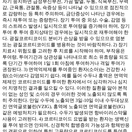
자기 중지하면 급성부신부전, 가끔 발열, 두통, 식욕부진, 무력
감, 근육통, 관절통, 쇽증상 등이 나타날 수 있으므로 점진적으
로 감량하는 등 특히 주의하며, 금단증상이 나타난 경우에는
즉시 재투여 또는 증량한다. 장기 투여 중 외상, 수술, 감염 등
의 스트레스 발생시 일시적으로 투여량을 증가해야 하며, 장기
투여 후 투여 중지상태인 경우에는 일시적으로 재투여해야 한
다. 광질코르티코이드 분비가 손상을 받을 수 있으므로 염분
또는 광질코르티코이드를 병용하는 것이 바람직하다. 2) 장기
치료시 위험도를 고려한 후 치료를 시작해야 하며, 부작용은
투여량, 투여기간과 상관성을 나타내므로 최소 유효량을 되도
록 단기간 투여하며 1일 1회 아침에 투여하거나 격일 투여가
권장된다. 3) 면역억제제를 투여중인 환자(소아)는 건강한 사
람(소아)보다 감염되기 쉽다. 예를 들어 수두나 홍역은 면역억
제제인 코르티코이드를 투여한 환자에서 더 심각하거나 심지
어 치명적인 결과를 일으킬 수 있다. 이러한 질환을 앓아 본적
이 없는 성인 및 소아의 경우 이러한 것에 노출되지 않도록 특
히 주의한다. 만일 수두에 노출되면 3일-10일 이내 수두대상포
진 면역글로불린(VZIG), 홍역에 노출되면 면역글로불린(IG)
같은 예방처치가 필요하다. 수두가 발생되면 항바이러스약물
사용이 고려된다. 4) 코르티코이드 요법을 받는 환자는 생백신
을 투여 받으면 안되며, 신경학적 합병증의 가능성과 항체반응
의 결핍으로 인하여 특히 고용량으로 코르티코이드를 투여중