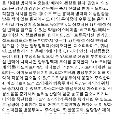
을 최대한 방지하여 충분한 배려와 관찰을 한다. 감염이 의심
스러운 경우와 감염된 경우에는 즉시 진찰을 받아 지도하고,
적절한 처치를 한다. ③ 수두 또는 홍역의 병력과 예방접종을
받은 적이 있는 환자에서도 이 약 투여중에 수두 또는 홍역 이
나타날 가능성이 있으므로 유의한다. 5. 상호작용 1) 다형성 심
실 빈맥을 일으킬 수 있는 약물(아스테미졸, 베프리딜, 에리스
로마이신 IV, 할로판트린, 펜타미딘, 스파르플록사신, 빈카민,
설토프리드)과 병용투여하지 않는다. 2) 다형성 심실 빈맥을
일으킬 수 있는 항부정맥제(아미오다론, 디소피라미드, 퀴니
딘, 소탈올)와의 병용에 의해 서맥, QT 간격 연장, 저칼륨혈증
등이 나타나 부정맥을 일으킬 수 있으므로 신중히 투여하고 심
실 빈맥이 나타나면 항부정맥제 투여를 중지한다. 3) 바르비탈
계 약물(페노바르비탈), 페니토인, 리팜피신, 카르바마제핀, 프
리미돈, 아미노글루테치미드, 리파부틴과 병용투여에 의해 이
약의 작용이 감소될 수 있으므로 병용투여시 용량에 주의한다.
4) 비스테로이드성 소염제와 병용투여시 위장관 궤양의 위험
을 증가시킬 수 있으며, 아스피린과 병용투여시 아스피린의 신
청소율을 증가시켜 살리실산염의 혈중 농도를 감소시키거나
이 약을 중단했을 때 살리실산염의 독성을 증가시킬 수 있으므
로 용량에 주의한다. 특히 저프로트롬빈혈증 환자에서 이 약과
아스피린을 병용투여시 주의한다. 5) 항응고제, 혈당강하제의