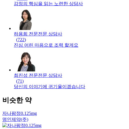
감정의 핵심을 읽는 노련한 상담사
하용희 전문
전문
상담사
(
722
)
진심 어린 마음으로 조력 할게요
최진성 전문
전문
상담사
(
71
)
당신의 이야기에 귀기울이겠습니다
비슷한 약
자나팜정0.125mg
명인제약(주)