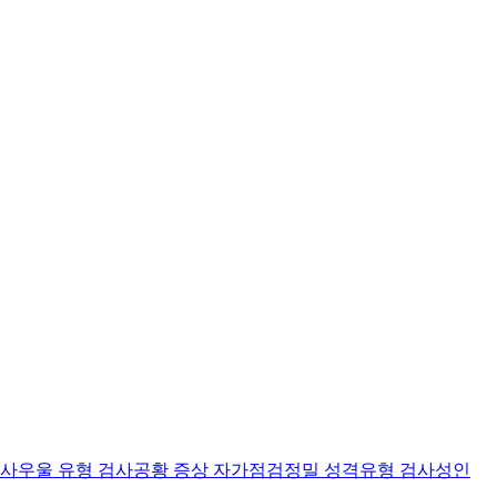
검사
우울 유형 검사
공황 증상 자가점검
정밀 성격유형 검사
성인