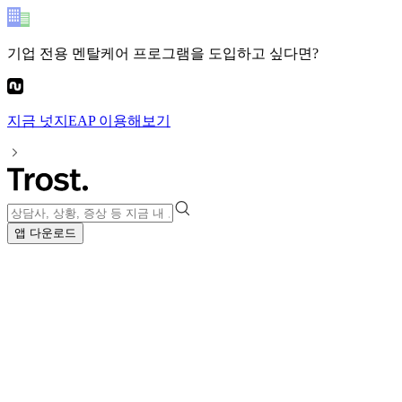
기업 전용 멘탈케어 프로그램
을 도입하고 싶다면?
지금
넛지EAP
이용해보기
앱 다운로드