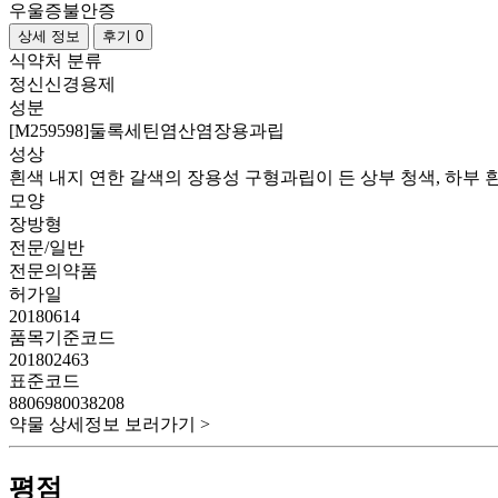
우울증
불안증
상세 정보
후기 0
식약처 분류
정신신경용제
성분
[M259598]둘록세틴염산염장용과립
성상
흰색 내지 연한 갈색의 장용성 구형과립이 든 상부 청색, 하부
모양
장방형
전문/일반
전문의약품
허가일
20180614
품목기준코드
201802463
표준코드
8806980038208
약물 상세정보 보러가기 >
평점