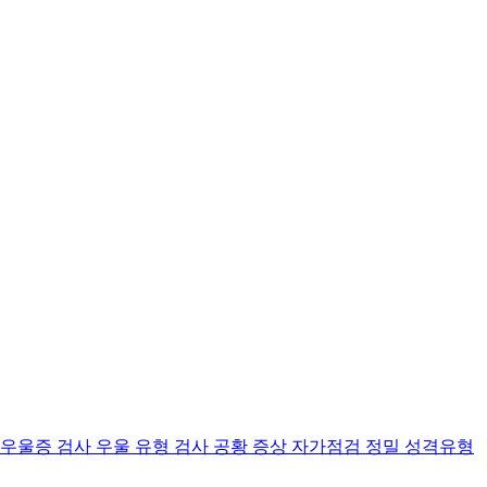
 우울증 검사
우울 유형 검사
공황 증상 자가점검
정밀 성격유형