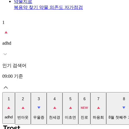
약물치료
복용약 찾기
약물 의존도 자가점검
1
adhd
인기 검색어
09:00
기준
1
2
3
4
5
6
7
8
adhd
번아웃
우울증
천세경
이초연
진로
하용희
8월 첫째주