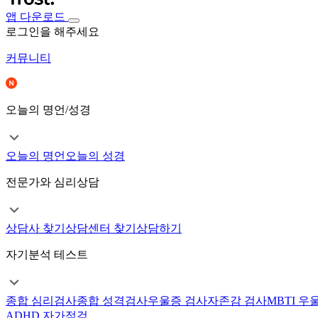
앱 다운로드
로그인을 해주세요
커뮤니티
오늘의 명언/성경
오늘의 명언
오늘의 성경
전문가와 심리상담
상담사 찾기
상담센터 찾기
상담하기
자기분석 테스트
종합 심리검사
종합 성격검사
우울증 검사
자존감 검사
MBTI 우
ADHD 자가점검