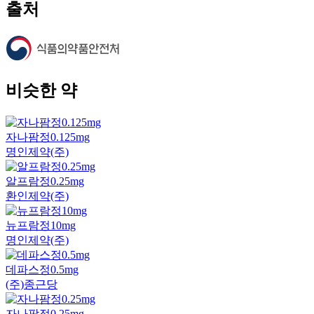
출처
비슷한 약
자나팜정0.125mg
명인제약(주)
알프람정0.25mg
환인제약(주)
뉴프람정10mg
명인제약(주)
데파스정0.5mg
(주)종근당
자나팜정0.25mg