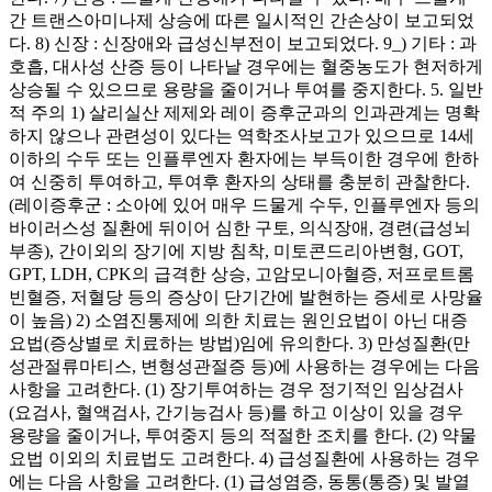
간 트랜스아미나제 상승에 따른 일시적인 간손상이 보고되었
다. 8) 신장 : 신장애와 급성신부전이 보고되었다. 9_) 기타 : 과
호흡, 대사성 산증 등이 나타날 경우에는 혈중농도가 현저하게
상승될 수 있으므로 용량을 줄이거나 투여를 중지한다. 5. 일반
적 주의 1) 살리실산 제제와 레이 증후군과의 인과관계는 명확
하지 않으나 관련성이 있다는 역학조사보고가 있으므로 14세
이하의 수두 또는 인플루엔자 환자에는 부득이한 경우에 한하
여 신중히 투여하고, 투여후 환자의 상태를 충분히 관찰한다.
(레이증후군 : 소아에 있어 매우 드물게 수두, 인플루엔자 등의
바이러스성 질환에 뒤이어 심한 구토, 의식장애, 경련(급성뇌
부종), 간이외의 장기에 지방 침착, 미토콘드리아변형, GOT,
GPT, LDH, CPK의 급격한 상승, 고암모니아혈증, 저프로트롬
빈혈증, 저혈당 등의 증상이 단기간에 발현하는 증세로 사망율
이 높음) 2) 소염진통제에 의한 치료는 원인요법이 아닌 대증
요법(증상별로 치료하는 방법)임에 유의한다. 3) 만성질환(만
성관절류마티스, 변형성관절증 등)에 사용하는 경우에는 다음
사항을 고려한다. (1) 장기투여하는 경우 정기적인 임상검사
(요검사, 혈액검사, 간기능검사 등)를 하고 이상이 있을 경우
용량을 줄이거나, 투여중지 등의 적절한 조치를 한다. (2) 약물
요법 이외의 치료법도 고려한다. 4) 급성질환에 사용하는 경우
에는 다음 사항을 고려한다. (1) 급성염증, 동통(통증) 및 발열