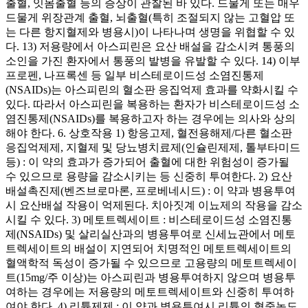
출혈, 잇몸출혈 등의 증상이 관찰된 바 있다. 드물게 또는 매우
드물게 위장관계 출혈, 뇌출혈(특히 조절되지 않는 고혈압 또
는 다른 항지혈제와 병용시)이 나타나며 생명을 위협할 수 있
다. 13) 저용량에서 아스피린은 요산 배설을 감소시켜 통풍의
소인을 가진 환자에서 통풍의 발병을 유발할 수 있다. 14) 이부
프로펜, 나프록센 등 일부 비스테로이드성 소염진통제
(NSAIDs)는 아스피린의 혈소판 응집억제 효과를 약화시킬 수
있다. 따라서 아스피린을 복용하는 환자가 비스테로이드성 소
염진통제(NSAIDs)를 복용하고자 하는 경우에는 의사와 상의
해야 한다. 6. 상호작용 1) 항응고제, 혈전용해제/다른 혈소판
응집억제제, 지혈제 및 당뇨병치료제(인슐린제제, 톨부타미드
등) : 이 약의 효과가 증가되어 출혈에 대한 위험성이 증가될
수 있으므로 용량을 감소시키는 등 신중히 투여한다. 2) 요산
배설촉진제(벤즈브로마론, 프로베네시드) : 이 약과 병용투여
시 요산배설 작용이 억제된다. 치아짓계 이뇨제의 작용을 감소
시킬 수 있다. 3) 메토트렉세이트 : 비스테로이드성 소염진통
제(NSAIDs) 및 살리실산과의 병용투여로 신세뇨관에서 메토
트렉세이트의 배설이 지연되어 치명적인 메토트렉세이트의
혈액학적 독성이 증가될 수 있으므로 고용량의 메토트렉세이
트(15mg/주 이상)는 아스피린과 병용투여하지 않으며 병용투
여하는 경우에는 저용량의 메토트렉세이트와 신중히 투여하
여야 한다. 4) 리튬제제 : 이 약과 병용투여시 리튬의 혈중농도