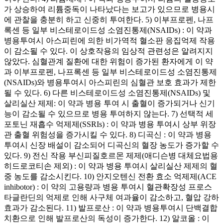
가 상승하여 리튬중독이 나타났다는 보고가 있으므로 병용시
에 관찰을 충분히 하고 신중히 투여한다. 5) 이부프로펜, 나프
록센 등 일부 비스테로이드성 소염진통제(NSAIDs) : 이 약과
병용투여시 아스피린에 의한 비가역적 혈소판 응집억제 작용
이 감소될 수 있다. 이 상호작용의 임상적 관련성은 알려지지
않았다. 심혈관계 질환에 대한 위험이 증가된 환자에게 이 약
과 이부프로펜, 나프록센 등 일부 비스테로이드성 소염진통제
(NSAIDs)와 병용투여시 아스피린의 심혈관 보호 효과가 제한
될 수 있다. 6) 다른 비스테로이드성 소염진통제(NSAIDs) 및
살리실산 제제: 이 약과 병용 투여 시 출혈이 증가되거나 신기
능이 감소될 수 있으므로 병용 투여하지 않는다. 7) 선택적 세
포토닌 재흡수 억제제(SSRIs) : 이 약과 병용 투여시 상부 위장
관 출혈 위험성을 증가시킬 수 있다. 8) 디곡신 : 이 약과 병용
투여시 신장 배설이 감소되어 디곡신의 혈장 농도가 증가할 수
있다. 9) 전신 작용 부신피질호르몬 제제(애디슨병 대체요법용
히드로코티손 제외) : 이 약과 병용 투여시 살리실산 제제의 혈
중 농도를 감소시킨다. 10) 안지오텐신 전환 효소 억제제(ACE
inhibotor) : 이 약의 고용량과 병용 투여시 혈관확장성 프로스
타글란딘의 억제로 인해 사구체 여과율이 감소하고, 혈압 강하
효과가 감소된다. 11) 발프로산 : 이 약과 병용투여시 단백결합
치환으로 인해 발프로산의 독성이 증가한다. 12) 알코올 : 이