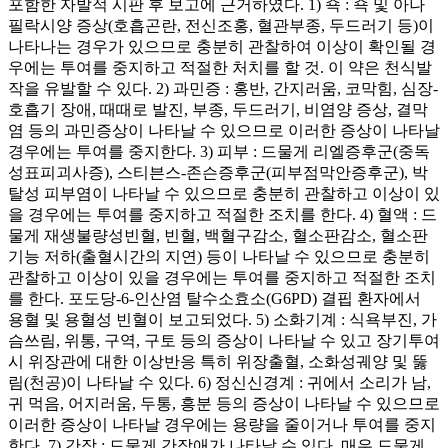
포함한 자발적 시판 후 보고에 근거하였다. 1) 쇽 : 쇽 및 아나
필락시양 증상(호흡곤란, 전신조홍, 혈관부종, 두드러기 등)이
나타나는 경우가 있으므로 충분히 관찰하여 이상이 확인될 경
우에는 투여를 중지하고 적절한 처치를 할 것. 이 약은 천식발
작을 유발할 수 있다. 2) 과민증 : 홍반, 간지러움, 코막힘, 심장-
호흡기 장애, 때때로 발진, 부종, 두드러기, 비염양 증상, 결막
염 등의 과민증상이 나타날 수 있으므로 이러한 증상이 나타날
경우에는 투여를 중지한다. 3) 피부 : 드물게 리엘증후군(중독
성표피괴사증), 스티븐스-존슨증후군(피부점막안증후군), 박
탈성 피부염이 나타날 수 있으므로 충분히 관찰하고 이상이 있
을 경우에는 투여를 중지하고 적절한 조치를 한다. 4) 혈액 : 드
물게 재생불량성빈혈, 빈혈, 백혈구감소, 혈소판감소, 혈소판
기능 저하(출혈시간의 지연) 등이 나타날 수 있으므로 충분히
관찰하고 이상이 있을 경우에는 투여를 중지하고 적절한 조치
를 한다. 포도당-6-인산염 탈수소효소(G6PD) 결핍 환자에서
용혈 및 용혈성 빈혈이 보고되었다. 5) 소화기계 : 식욕부진, 가
슴쓰림, 위통, 구역, 구토 등의 증상이 나타날 수 있고 장기투여
시 위장관에 대한 이상반응 특히 위장출혈, 소화성궤양 및 뚫
림(천공)이 나타날 수 있다. 6) 정신신경계 : 귀에서 소리가 남,
귀 먹음, 어지러움, 두통, 흥분 등의 증상이 나타날 수 있으므로
이러한 증상이 나타날 경우에는 용량을 줄이거나 투여를 중지
한다. 7) 간장 : 드물게 간장애가 나타날 수 있다. 매우 드물게