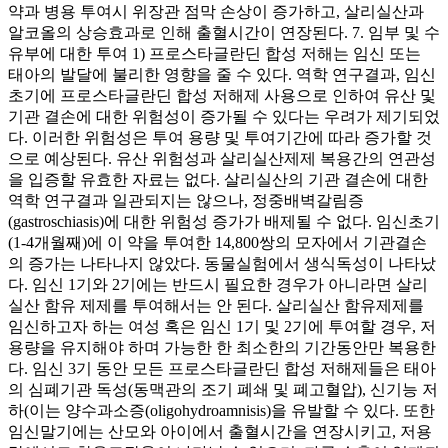
약과 병용 투여시 위장관 점막 손상이 증가하고, 살리실산과
알코올의 상승효과로 인해 출혈시간이 연장된다. 7. 임부 및 수
유부에 대한 투여 1) 프로스타글란딘 합성 저해는 임신 또는
태아의 발달에 불리한 영향을 줄 수 있다. 역학 연구결과, 임신
초기에 프로스타글란딘 합성 저해제 사용으로 인하여 유산 및
기관 결손에 대한 위험성이 증가될 수 있다는 우려가 제기되었
다. 이러한 위험성은 투여 용량 및 투여기간에 따라 증가할 것
으로 예상된다. 유산 위험성과 살리실산제제 복용간의 연관성
을 입증할 유효한 자료는 없다. 살리실산의 기관 결손에 대한
역학 연구결과 일관되지는 않으나, 정중배벽갈림증
(gastroschiasis)에 대한 위험성 증가가 배제될 수 없다. 임신초기
(1-4개월째)에 이 약을 투여한 14,800쌍의 모자에서 기관결손
의 증가는 나타나지 않았다. 동물실험에서 생식독성이 나타났
다. 임신 1기와 2기에는 반드시 필요한 경우가 아니라면 살리
실산 함유 제제를 투여해서는 안 된다. 살리실산 함유제제를
임신하고자 하는 여성 혹은 임신 1기 및 2기에 투여할 경우, 저
용량을 유지해야 하며 가능한 한 최소한의 기간동안만 복용한
다. 임신 3기 동안 모든 프로스타글란딘 합성 저해제들은 태아
의 심폐기관 독성(동맥관의 조기 폐쇄 및 폐고혈압), 신기능 저
하(이는 양수과소증(oligohydroamnisis)을 유발할 수 있다. 또한
임신말기에는 산모와 아이에서 출혈시간을 연장시키고, 저용