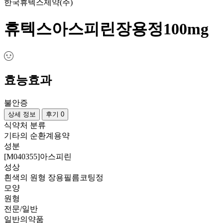
한국휴텍스제약(주)
휴텍스아스피린장용정100mg
효능효과
불안증
상세 정보
후기 0
식약처 분류
기타의 순환계용약
성분
[M040355]아스피린
성상
흰색의 원형 장용필름코팅정
모양
원형
전문/일반
일반의약품