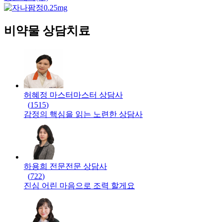
비약물 상담치료
허혜정 마스터
마스터
상담사
(
1515
)
감정의 핵심을 읽는 노련한 상담사
하용희 전문
전문
상담사
(
722
)
진심 어린 마음으로 조력 할게요