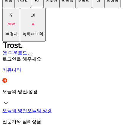
tci
상담
하용희
이초연
임명숙
허혜정
성
성상담
9
10
tci 검사
녹색 adhd약
앱 다운로드
로그인을 해주세요
커뮤니티
오늘의 명언/성경
오늘의 명언
오늘의 성경
전문가와 심리상담