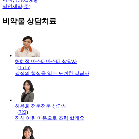
명인제약(주)
비약물 상담치료
허혜정 마스터
마스터
상담사
(
1515
)
감정의 핵심을 읽는 노련한 상담사
하용희 전문
전문
상담사
(
722
)
진심 어린 마음으로 조력 할게요