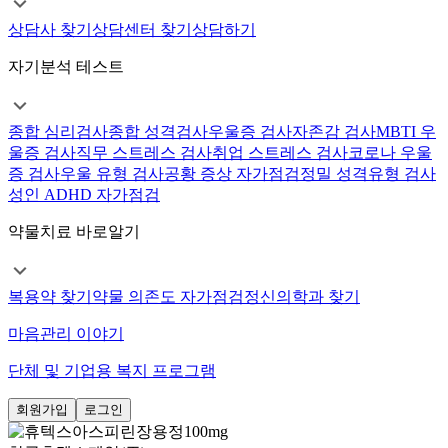
상담사 찾기
상담센터 찾기
상담하기
자기분석 테스트
종합 심리검사
종합 성격검사
우울증 검사
자존감 검사
MBTI 우
울증 검사
직무 스트레스 검사
취업 스트레스 검사
코로나 우울
증 검사
우울 유형 검사
공황 증상 자가점검
정밀 성격유형 검사
성인 ADHD 자가점검
약물치료 바로알기
복용약 찾기
약물 의존도 자가점검
정신의학과 찾기
마음관리 이야기
단체 및 기업용 복지 프로그램
회원가입
로그인