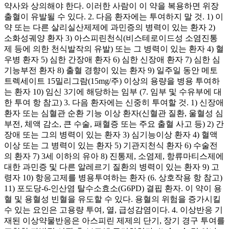
약사와 상의해야 한다. 이러한 사람이 이 약을 복용하면 위장
출혈이 유발될 수 있다. 2. 다음 환자에는 투여하지 말 것. 1) 이
약 또는 다른 살리실산제제에 과민증의 병력이 있는 환자 2)
소화성궤양 환자 3) 아스피린천식(비스테로이드성 소염진통
제 등에 의한 천식발작의 유발) 또는 그 병력이 있는 환자 4) 혈
우병 환자 5) 심한 간장애 환자 6) 심한 신장애 환자 7) 심한 심
기능부전 환자 8) 출혈 경향이 있는 환자 9) 일주일 동안 메토
트렉세이트 15밀리그람(15mg/주) 이상의 용량을 병용 투여하
는 환자 10) 임신 3기에 해당하는 임부 (7. 임부 및 수유부에 대
한 투여 항 참고) 3. 다음 환자에는 신중히 투여할 것. 1) 신장애
환자 또는 심혈관 순환 기능 이상 환자(신혈관 질환, 울혈성 심
부전, 체액 감소, 큰 수술, 패혈증 또는 주요 출혈 사고 등) 2) 간
장애 또는 그의 병력이 있는 환자 3) 심기능이상 환자 4) 혈액
이상 또는 그 병력이 있는 환자 5) 기관지천식 환자 6) 수술전
의 환자 7) 3세 이하의 유아 8) 진통제, 소염제, 항류마티스제에
대한 과민증 및 다른 알레르기 질환의 병력이 있는 환자 9) 고
령자 10) 항응고제를 병용투여하는 환자 (6. 상호작용 항 참고)
11) 포도당-6-인산염 탈수소효소(G6PD) 결핍 환자. 이 약이 용
혈 및 용혈성 빈혈을 유도할 수 있다. 용혈의 위험을 증가시킬
수 있는 요인은 고용량 투여, 열, 급성감염이다. 4. 이상반응 기
재된 이상약물반응은 아스피린 제제의 단기, 장기 경구 투여를