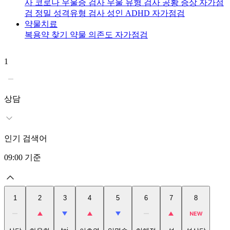
사
코로나 우울증 검사
우울 유형 검사
공황 증상 자가점
검
정밀 성격유형 검사
성인 ADHD 자가점검
약물치료
복용약 찾기
약물 의존도 자가점검
1
2
상담
인기 검색어
09:00
기준
1
2
3
4
5
6
7
8