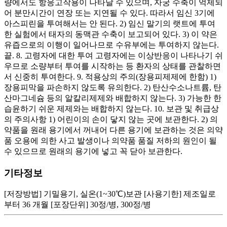
량에서도 항응고작용이 나타날 수 있으며, 자궁 수축이 억제되
어 분만시간이 연장 또는 지연될 수 있다. 따라서 임신 3기에
아스피린을 투여해서는 안 된다. 2) 임신 말기의 랫트에 투여
한 실험에서 태자의 동맥관 수축이 보고되어 있다. 3) 이 약은
유즙으로의 이행이 일어나므로 수유부에는 투여하지 않는다.
끝. 8. 고령자에 대한 투여 고령자에는 이상반응이 나타나기 쉬
우므로 소량부터 투여를 시작하는 등 환자의 상태를 관찰하면
서 신중히 투여한다. 9. 적용상의 주의(장용피제제에 한함) 1)
장용피막을 파손하지 않도록 유의한다. 2) 탄산수소나트륨, 탄
산마그네슘 등의 알칼리제제와 배합하지 않는다. 3) 가능한 한
습윤하기 쉬운 제제와는 배합하지 않는다. 10. 보관 및 취급상
의 주의사항 1) 어린이의 손이 닿지 않는 곳에 보관한다. 2) 의
약품을 원래 용기에서 꺼내어 다른 용기에 보관하는 것은 의약
품 오용에 의한 사고 발생이나 의약품 품질 저하의 원인이 될
수 있으므로 원래의 용기에 넣고 꼭 닫아 보관한다.
기타정보
[저장방법] 기밀용기, 실온(1~30℃)보관 [사용기한] 제조일로
부터 36 개월 [포장단위] 30정/병, 300정/병