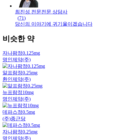
최진성 전문
전문
상담사
(
71
)
당신의 이야기에 귀기울이겠습니다
비슷한 약
자나팜정0.125mg
명인제약(주)
알프람정0.25mg
환인제약(주)
뉴프람정10mg
명인제약(주)
데파스정0.5mg
(주)종근당
자나팜정0.25mg
명인제약(주)