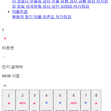
사
코로나 우울증 검사
우울 유형 검사
공황 증상 자가점
검
정밀 성격유형 검사
성인 ADHD 자가점검
약물치료
복용약 찾기
약물 의존도 자가점검
1
2
이초연
인기 검색어
09:00
기준
1
2
3
4
5
6
7
8