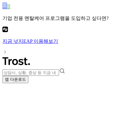
기업 전용 멘탈케어 프로그램
을 도입하고 싶다면?
지금
넛지EAP
이용해보기
앱 다운로드