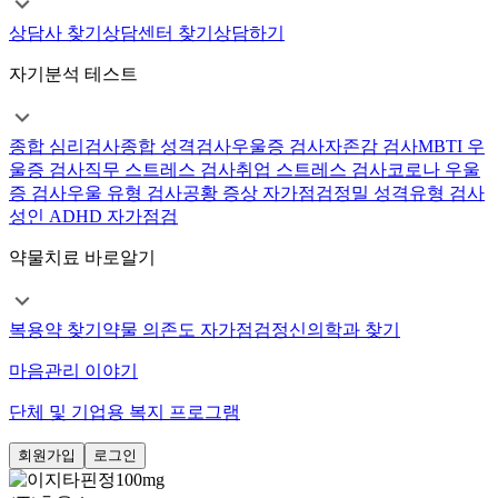
상담사 찾기
상담센터 찾기
상담하기
자기분석 테스트
종합 심리검사
종합 성격검사
우울증 검사
자존감 검사
MBTI 우
울증 검사
직무 스트레스 검사
취업 스트레스 검사
코로나 우울
증 검사
우울 유형 검사
공황 증상 자가점검
정밀 성격유형 검사
성인 ADHD 자가점검
약물치료 바로알기
복용약 찾기
약물 의존도 자가점검
정신의학과 찾기
마음관리 이야기
단체 및 기업용 복지 프로그램
회원가입
로그인