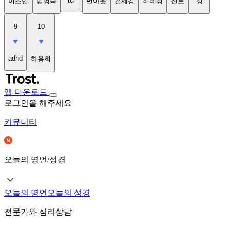
tci
이초연
임명숙
번아웃
천세경
허혜정
진로
성
9
10
adhd
하용희
앱 다운로드
로그인을 해주세요
커뮤니티
오늘의 명언/성경
오늘의 명언
오늘의 성경
전문가와 심리상담