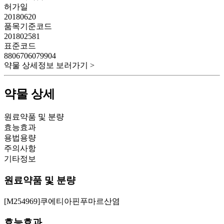
허가일
20180620
품목기준코드
201802581
표준코드
8806706079904
약물 상세정보 보러가기 >
약물 상세
원료약품 및 분량
효능효과
용법용량
주의사항
기타정보
원료약품 및 분량
[M254969]쿠에티아핀푸마르산염
효능효과