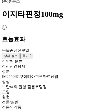
(주)휴온스
이지타핀정100mg
효능효과
우울증
정신분열
상세 정보
후기 0
식약처 분류
정신신경용제
성분
[M254969]쿠에티아핀푸마르산염
성상
노란색의 원형 필름코팅정
모양
원형
전문/일반
전문의약품