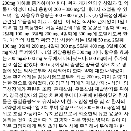
200mg 이하로 증가하여야 한다. 환자 개개인의 임상결과 및 약
물 내약성에 따라 용량이 200～800 mg/일 내에서 조절될 수 있
으며 1일 사용유효용량은 400～800 mg이다. (2) 양극성장애와
관련된 우울증의 치료 : - 성인 : 이 약은 식사와 관계없이 1일 1
회 취침 전 복용한다. 처음 4일간의 1일 총 용량은 1일째 50 mg,
2일째 100 mg, 3일째 200 mg, 4일째에 300 mg에 도달하도록 한
다. 이 약의 치료적 확증 임상시험에서는 1일째 50 mg, 2일째
100 mg, 3일째 200 mg, 4일째 300 mg, 5일째 400 mg, 8일째 600
mg까지 투여하였다. 1일 권장용량은 300 mg 이다. 항우울 효과
는 300 mg과 600 mg 모두에서 나타났으나, 600 mg에서 추가적
인 이점은 없었다. 300 mg 이상의 증량은 양극성 장애 치료 경
험이 있는 의사로부터 시작되어야 한다. 약에 대한 내약성이
있는 환자에게는 임상시험으로부터 최소 200 mg 까지 감량 가
능한 것으로 알려졌다. (3) 양극성 장애의 재발방지 : - 성인 : 양
극성장애와 관련된 조증, 혼재삽화, 우울삽화 재발방지를 위하
여, 양극성장애의 급성 치료에 쿠에티아핀에 반응하였던 환자
들은 동일용량으로 유지되어야 한다. 임상 반응 및 각 환자의
내약성에 따라 1일 2회 투여 용량으로서 300～800 mg/일의 범
위로 조절 가능하다. 유지요법으로서 최소한의 유효 용량이 사
용되는 것이 중요하다. 3. 고령자 : 다른 항정신병약과 같이 이
약은 고령자에게 특히 초기 투여 시에 주의해서 투여해야 한