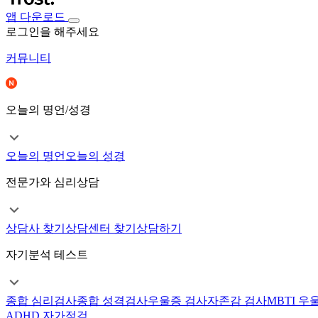
앱 다운로드
로그인을 해주세요
커뮤니티
오늘의 명언/성경
오늘의 명언
오늘의 성경
전문가와 심리상담
상담사 찾기
상담센터 찾기
상담하기
자기분석 테스트
종합 심리검사
종합 성격검사
우울증 검사
자존감 검사
MBTI 우
ADHD 자가점검