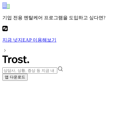
기업 전용 멘탈케어 프로그램
을 도입하고 싶다면?
지금
넛지EAP
이용해보기
앱 다운로드