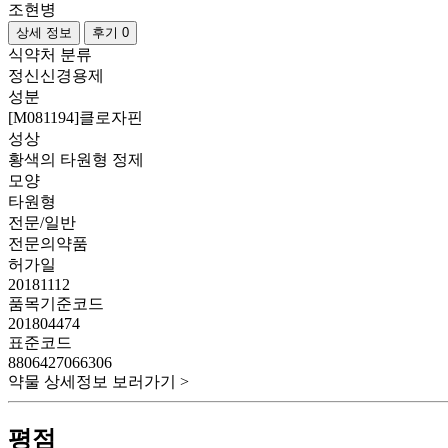
조현병
상세 정보
후기 0
식약처 분류
정신신경용제
성분
[M081194]클로자핀
성상
황색의 타원형 정제
모양
타원형
전문/일반
전문의약품
허가일
20181112
품목기준코드
201804474
표준코드
8806427066306
약물 상세정보 보러가기 >
평점