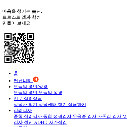
마음을 챙기는 습관,
트로스트
앱과 함께
만들어 보세요
홈
커뮤니티
오늘의 명언/성경
오늘의 명언
오늘의 성경
전문 심리상담
상담사 찾기
상담센터 찾기
상담하기
심리검사
종합 심리검사
종합 성격검사
우울증 검사
자존감 검사
M
검사
성인 ADHD 자가점검