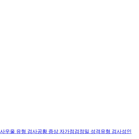
검사
우울 유형 검사
공황 증상 자가점검
정밀 성격유형 검사
성인