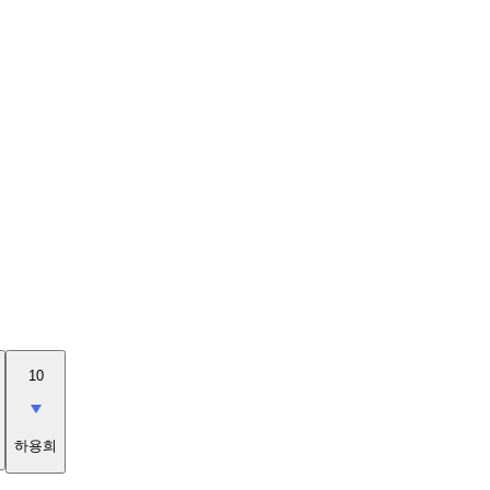
10
하용희