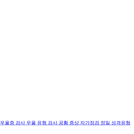
 우울증 검사
우울 유형 검사
공황 증상 자가점검
정밀 성격유형