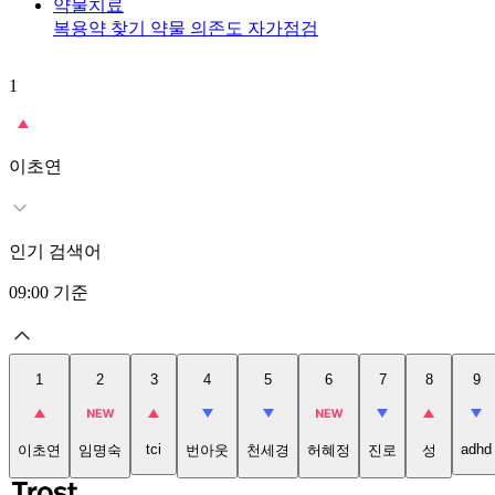
약물치료
복용약 찾기
약물 의존도 자가점검
1
이초연
인기 검색어
09:00
기준
1
2
3
4
5
6
7
8
9
tci
adhd
이초연
임명숙
번아웃
천세경
허혜정
진로
성