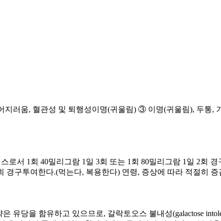
어지러움, 혈관성 및 퇴행성이명(귀울림) ③ 이명(귀울림), 두통
스로서 1회 40밀리그람 1일 3회 또는 1회 80밀리그람 1일 2회
일 2회 경구투여한다.(먹는다, 복용한다) 연령, 증상에 따라 적절히 
당을 함유하고 있으므로, 갈락토오스 불내성(galactose intolerance)