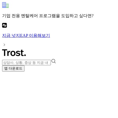
기업 전용 멘탈케어 프로그램
을 도입하고 싶다면?
지금
넛지EAP
이용해보기
앱 다운로드