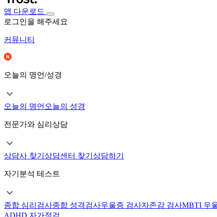
앱 다운로드
로그인을 해주세요
커뮤니티
오늘의 명언/성경
오늘의 명언
오늘의 성경
전문가와 심리상담
상담사 찾기
상담센터 찾기
상담하기
자기분석 테스트
종합 심리검사
종합 성격검사
우울증 검사
자존감 검사
MBTI 우
ADHD 자가점검