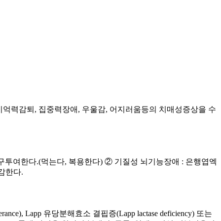
, 기억력감퇴, 집중력장애, 우울감, 어지러움등의 치매성증상을 수
 경구투여한다.(먹는다, 복용한다) ② 기질성 뇌기능장애 : 은행엽엑
증감한다.
, Lapp 유당분해효소 결핍증(Lapp lactase deficiency) 또는