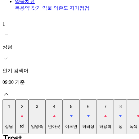
약물치료
복용약 찾기
약물 의존도 자가점검
1
상담
인기 검색어
09:00
기준
1
2
3
4
5
6
7
8
tci
상담
임명숙
번아웃
이초연
허혜정
하용희
성
녹색 