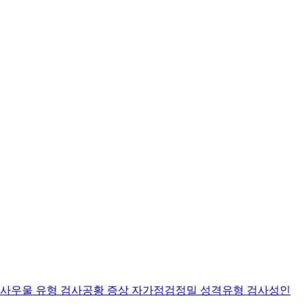
검사
우울 유형 검사
공황 증상 자가점검
정밀 성격유형 검사
성인