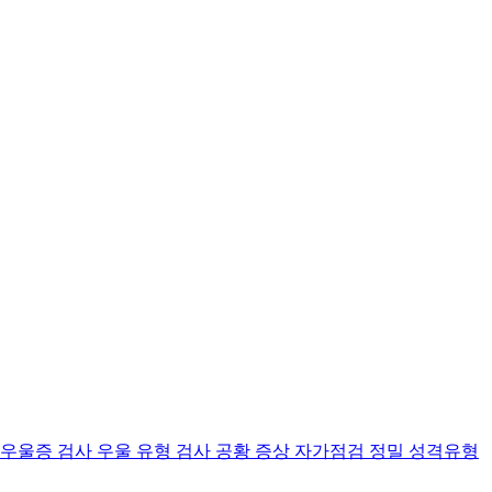
 우울증 검사
우울 유형 검사
공황 증상 자가점검
정밀 성격유형