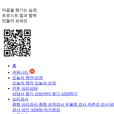
마음을 챙기는 습관,
트로스트
앱과 함께
만들어 보세요
홈
커뮤니티
오늘의 명언/성경
오늘의 명언
오늘의 성경
전문 심리상담
상담사 찾기
상담센터 찾기
상담하기
심리검사
종합 심리검사
종합 성격검사
우울증 검사
자존감 검사
M
검사
성인 ADHD 자가점검