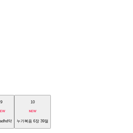
9
10
adhd약
누가복음 6장 39절