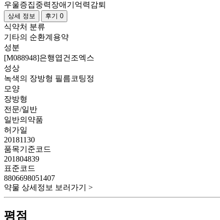
우울증
집중력장애
기억력감퇴
상세 정보
후기 0
식약처 분류
기타의 순환계용약
성분
[M088948]은행엽건조엑스
성상
녹색의 장방형 필름코팅정
모양
장방형
전문/일반
일반의약품
허가일
20181130
품목기준코드
201804839
표준코드
8806698051407
약물 상세정보 보러가기 >
평점