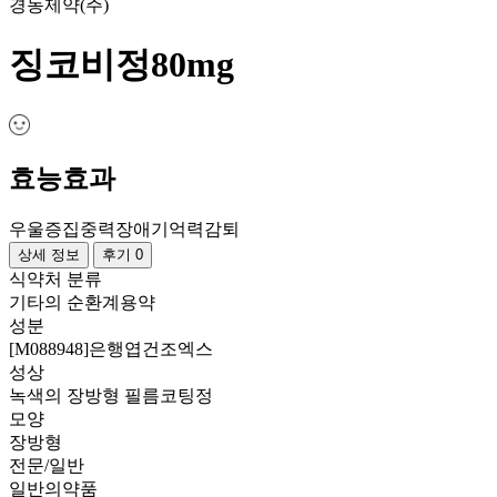
경동제약(주)
징코비정80mg
효능효과
우울증
집중력장애
기억력감퇴
상세 정보
후기 0
식약처 분류
기타의 순환계용약
성분
[M088948]은행엽건조엑스
성상
녹색의 장방형 필름코팅정
모양
장방형
전문/일반
일반의약품