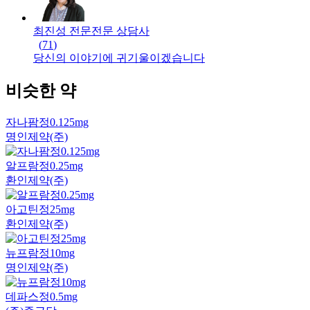
최진성 전문
전문
상담사
(
71
)
당신의 이야기에 귀기울이겠습니다
비슷한 약
자나팜정0.125mg
명인제약(주)
알프람정0.25mg
환인제약(주)
아고틴정25mg
환인제약(주)
뉴프람정10mg
명인제약(주)
데파스정0.5mg