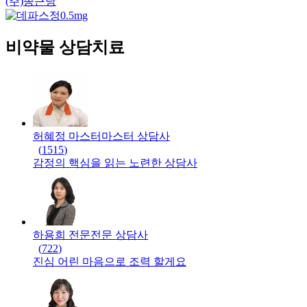
(주)종근당
비약물 상담치료
허혜정 마스터
마스터
상담사
(
1515
)
감정의 핵심을 읽는 노련한 상담사
하용희 전문
전문
상담사
(
722
)
진심 어린 마음으로 조력 할게요