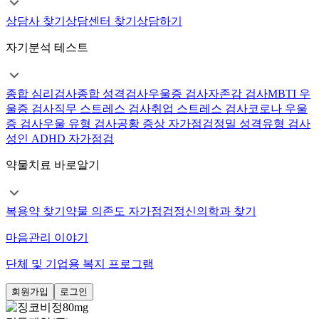
상담사 찾기
상담센터 찾기
상담하기
자기분석 테스트
종합 심리검사
종합 성격검사
우울증 검사
자존감 검사
MBTI 우
울증 검사
직무 스트레스 검사
취업 스트레스 검사
코로나 우울
증 검사
우울 유형 검사
공황 증상 자가점검
정밀 성격유형 검사
성인 ADHD 자가점검
약물치료 바로알기
복용약 찾기
약물 의존도 자가점검
정신의학과 찾기
마음관리 이야기
단체 및 기업용 복지 프로그램
회원가입
로그인