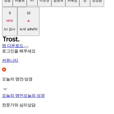
tci
상담
하용희
이초연
임명숙
허혜정
성
성상담
9
10
tci 검사
녹색 adhd약
앱 다운로드
로그인을 해주세요
커뮤니티
오늘의 명언/성경
오늘의 명언
오늘의 성경
전문가와 심리상담