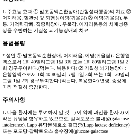
1. 주효능 효과 ① 말초동맥순환장애(간헐성파행증)의 치료 ②
어지러움, 혈관성 및 퇴행성이명(귀울림) ③ 이명(귀울림), 두
통, 기억력감퇴, 집중력장애, 우울감, 어지러움등의 치매성증
상을 수반하는 기질성 뇌기능장애의 치료
용법용량
* 성인 ① 말초동맥순환장애, 어지러움, 이명(귀울림) : 은행엽
엑스로서 1회 40밀리그램 1일 3회 또는 1회 80밀리그램 1일 2
회 경구투여한다.(먹는다, 복용한다) ② 기질성 뇌기능장애 :
은행엽엑스로서 1회 40-80밀리그램 1일 3회 또는 1회 120밀리
그램 1일 2회 경구투여한다.(먹는다, 복용한다) 연령, 증상에
따라 적절히 증감한다.
주의사항
1. 다음 환자에는 투여하지 말 것. 1) 이 약에 과민증 환자 2) 이
약은 유당을 함유하고 있으므로, 갈락토오스 불내성(galactose
intolerance), Lapp 유당분해효소 결핍증(Lapp lactase deficiency)
또는 포도당-갈락토오스 흡수장애(glucose-galactose