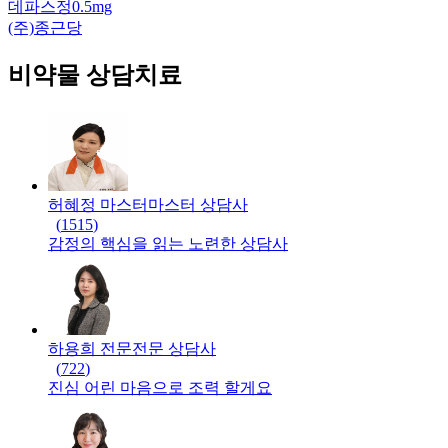
데파스정0.5mg
(주)종근당
비약물 상담치료
허혜정 마스터
마스터
상담사
(
1515
)
감정의 핵심을 읽는 노련한 상담사
하용희 전문
전문
상담사
(
722
)
진심 어린 마음으로 조력 할게요