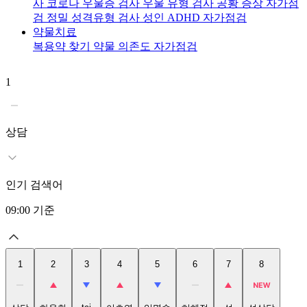
사
코로나 우울증 검사
우울 유형 검사
공황 증상 자가점
검
정밀 성격유형 검사
성인 ADHD 자가점검
약물치료
복용약 찾기
약물 의존도 자가점검
1
2
상담
인기 검색어
09:00
기준
1
2
3
4
5
6
7
8