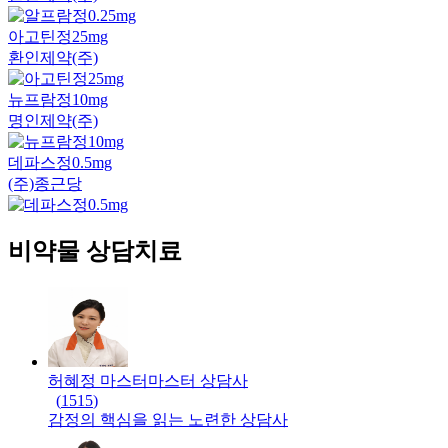
아고틴정25mg
환인제약(주)
뉴프람정10mg
명인제약(주)
데파스정0.5mg
(주)종근당
비약물 상담치료
허혜정 마스터
마스터
상담사
(
1515
)
감정의 핵심을 읽는 노련한 상담사