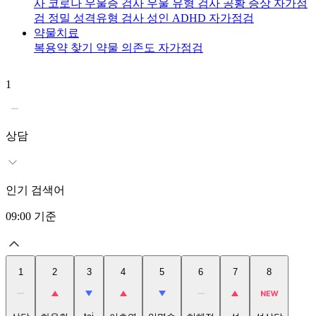
사
코로나 우울증 검사
우울 유형 검사
공황 증상 자가점
검
정밀 성격유형 검사
성인 ADHD 자가점검
약물치료
복용약 찾기
약물 의존도 자가점검
1
2
상담
인기 검색어
09:00
기준
1
2
3
4
5
6
7
8