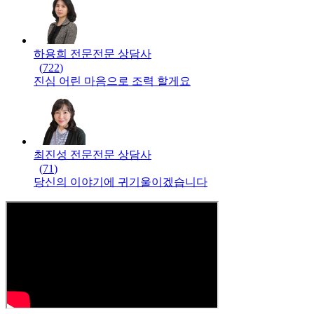
하용희 전문
전문
상담사
(
722
)
진심 어린 마음으로 조력 할게요
최진성 전문
전문
상담사
(
71
)
당신의 이야기에 귀기울이겠습니다