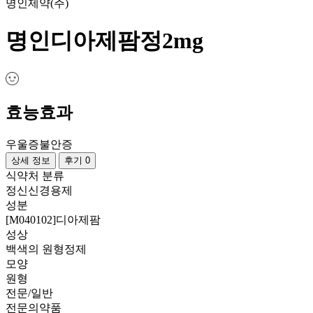
명인제약(주)
명인디아제팜정2mg
효능효과
우울증
불안증
상세 정보
후기 0
식약처 분류
정신신경용제
성분
[M040102]디아제팜
성상
백색의 원형정제
모양
원형
전문/일반
전문의약품