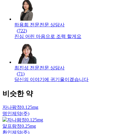
하용희 전문
전문
상담사
(
722
)
진심 어린 마음으로 조력 할게요
최진성 전문
전문
상담사
(
71
)
당신의 이야기에 귀기울이겠습니다
비슷한 약
자나팜정0.125mg
명인제약(주)
알프람정0.25mg
환인제약(주)