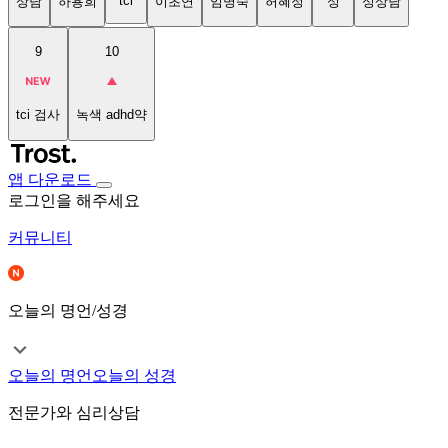
tci
상담
하용희
이초연
임명숙
허혜정
성
성상담
9
10
tci 검사
녹색 adhd약
앱 다운로드
로그인을 해주세요
커뮤니티
오늘의 명언/성경
오늘의 명언
오늘의 성경
전문가와 심리상담