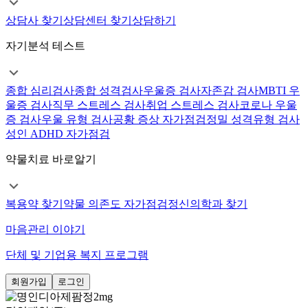
상담사 찾기
상담센터 찾기
상담하기
자기분석 테스트
종합 심리검사
종합 성격검사
우울증 검사
자존감 검사
MBTI 우
울증 검사
직무 스트레스 검사
취업 스트레스 검사
코로나 우울
증 검사
우울 유형 검사
공황 증상 자가점검
정밀 성격유형 검사
성인 ADHD 자가점검
약물치료 바로알기
복용약 찾기
약물 의존도 자가점검
정신의학과 찾기
마음관리 이야기
단체 및 기업용 복지 프로그램
회원가입
로그인