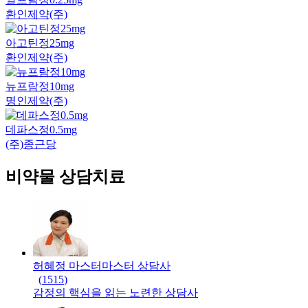
환인제약(주)
아고틴정25mg
환인제약(주)
뉴프람정10mg
명인제약(주)
데파스정0.5mg
(주)종근당
비약물 상담치료
허혜정 마스터
마스터
상담사
(
1515
)
감정의 핵심을 읽는 노련한 상담사