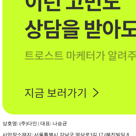
상호명: (주)다인 | 대표: 나승균
사업장소재지: 서울특별시 강남구 역삼로3길 17 (혜진빌딩 8