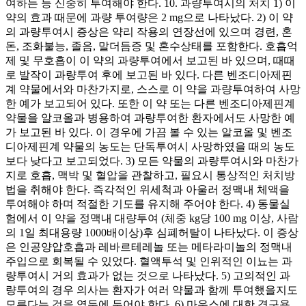
여하는 등 신중히 투여해야 한다. 10. 과량투여시의 처치 1) 이
약의 효과 때문에 과량 투여량은 2 mg으로 나타났다. 2) 이 약
의 과량투여시 증상은 약리 작용의 연장선에 있으며 경련, 혼
돈, 조화불능, 졸음, 말더듬증 및 혼수상태를 포함한다. 호흡억
제 및 무호흡이 이 약의 과량투여에서 보고된 바 있으며, 때때
로 발작이 과량투여 후에 보고된 바 있다. 다른 벤조디아제핀
계 약물에서와 마찬가지로, 스스로 이 약을 과량투여하여 사망
한 예가 보고되어 있다. 또한 이 약 또는 다른 벤조디아제핀계
약물을 알코올과 병용하여 과량투여한 환자에서도 사망한 예
가 보고된 바 있다. 이 경우에 가끔 볼 수 있는 알코올 및 벤조
디아제핀계 약물의 농도는 단독투여시 사망하였을 때의 농도
보다 낮다고 보고되었다. 3) 모든 약물의 과량투여시와 마찬가
지로 호흡, 맥박 및 혈압을 관찰하고, 필요시 통상적인 처치방
법을 취해야 한다. 즉각적인 위세척과 아울러 정맥내 체액을
투여해야 하며 적절한 기도를 유지해 주어야 한다. 4) 동물실
험에서 이 약을 정맥내 대량투여 (체중 kg당 100 mg 이상, 사람
의 1일 최대용량 1000배이상)후 심폐허탈이 나타났다. 이 증상
은 인공양압호흡과 레바르테레놀 또는 메타라미놀의 정맥내
주입으로 회복될 수 있었다. 혈액투석 및 인위적인 이뇨는 과
량투여시 거의 효과가 없는 것으로 나타났다. 5) 고의적인 과
량투여의 경우 의사는 환자가 여러 약물과 함께 투여했을지도
모른다는 것을 염두에 두어야 한다. 6) 마우스에 대한 경구용