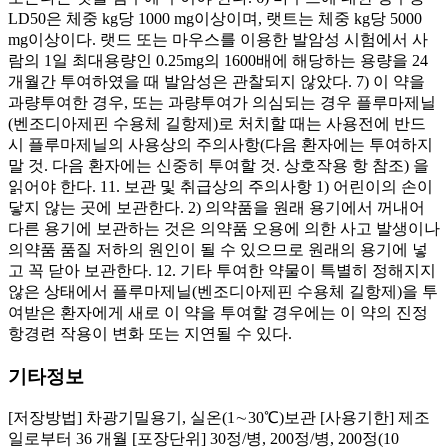
LD50은 체중 kg당 1000 mg이상이며, 랫트는 체중 kg당 5000
mg이상이다. 랫드 또는 마우스를 이용한 발암성 시험에서 사
람의 1일 최대용량인 0.25mg의 1600배에 해당하는 용량을 24
개월간 투여하였을 때 발암성은 관찰되지 않았다. 7) 이 약을
과량투여한 경우, 또는 과량투여가 의심되는 경우 플루마제닐
(벤조디아제핀 수용체 길항제)로 처치할 때는 사용전에 반드
시 플루마제닐의 사용상의 주의사항(다음 환자에는 투여하지
말 것. 다음 환자에는 신중히 투여할 것. 상호작용 항 참조) 을
읽어야 한다. 11. 보관 및 취급상의 주의사항 1) 어린이의 손이
닿지 않는 곳에 보관한다. 2) 의약품을 원래 용기에서 꺼내어
다른 용기에 보관하는 것은 의약품 오용에 의한 사고 발생이나
의약품 품질 저하의 원인이 될 수 있으므로 원래의 용기에 넣
고 꼭 닫아 보관한다. 12. 기타 투여한 약물이 특별히 정해지지
않은 상태에서 플루마제닐(벤조디아제핀 수용체 길항제)을 투
여받은 환자에게 새로 이 약을 투여할 경우에는 이 약의 진정
항경련 작용이 변화 또는 지연될 수 있다.
기타정보
[저장방법] 차광기밀용기, 실온(1∼30℃)보관 [사용기한] 제조
일로부터 36 개월 [포장단위] 30정/병, 200정/병, 200정(10