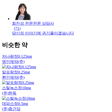
최진성 전문
전문
상담사
(
71
)
당신의 이야기에 귀기울이겠습니다
비슷한 약
자나팜정0.125mg
명인제약(주)
알프람정0.25mg
환인제약(주)
스틸녹스정10mg
(주)한독
데파스정0.5mg
(주)종근당