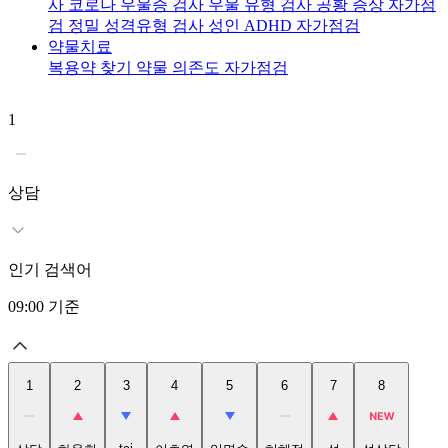
사
코로나 우울증 검사
우울 유형 검사
공황 증상 자가점
검
정밀 성격유형 검사
성인 ADHD 자가점검
약물치료
복용약 찾기
약물 의존도 자가점검
1
2
상담
인기 검색어
09:00
기준
1
2
3
4
5
6
7
8