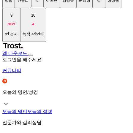
tci
상담
하용희
이초연
임명숙
허혜정
성
성상담
9
10
tci 검사
녹색 adhd약
앱 다운로드
로그인을 해주세요
커뮤니티
오늘의 명언/성경
오늘의 명언
오늘의 성경
전문가와 심리상담