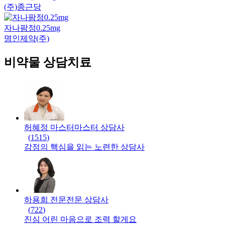
(주)종근당
자나팜정0.25mg
명인제약(주)
비약물 상담치료
허혜정 마스터
마스터
상담사
(
1515
)
감정의 핵심을 읽는 노련한 상담사
하용희 전문
전문
상담사
(
722
)
진심 어린 마음으로 조력 할게요