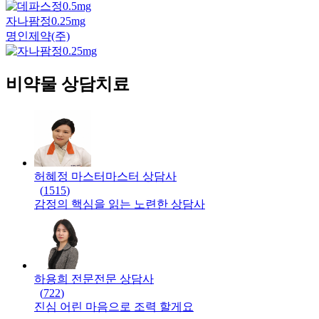
자나팜정0.25mg
명인제약(주)
비약물 상담치료
허혜정 마스터
마스터
상담사
(
1515
)
감정의 핵심을 읽는 노련한 상담사
하용희 전문
전문
상담사
(
722
)
진심 어린 마음으로 조력 할게요