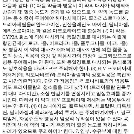
다음과 같다. (1) 다음 약물과 병용시 이 약의 대사가 억제되어
반감기 및 혈중 농도가 증가될 수 있으므로 이 약의 농도를 줄
이는 등 신중히 투여해야 한다: 시메티딘, 클라리스로마이신,
트리아세틸올레안도마이신, 인산올레안도 마이신, 딜티아젬,
에리스로마이신과 같은 마크로라이드계 항생제 (2) 이 약은
CYP3A 효소에 의해 대사되며, 동일경로로 대사되는 아졸계
항진균제(케토코나졸, 이트라코나졸, 플루코나졸, 미코나졸)
와 병용시 이 약의 대사가 저해되고 대사지연에 의한 혈중 농
도의 상승, 작용의 증강 및 작용시간의 연장이 보고되었으므로
병용 투여해서는 안 된다. 또한 동일경로로 대사되는 음식물과
도 상호작용을 나타내므로 주의해야 한다. (3) HIV 프로테아제
저해제(예, 리토나비르)와 트리아졸람과의 상호작용은 복잡하
고 시간의존적이다. 단기간 저용량의 리토나비르와의 병용투
여도 트리아졸람의 청소율을 크게 낮추며 (트리아졸람 단독투
여 대비 4% 미만), 소실 반감기를 연장시키고 임상효과를 증가
시킨다. 따라서 이 약과 HIV 프로테아제 저해제는 병용투여해
서는 안 된다. (4) 이소니아지드, 플루복사민, 세트랄린, 파록세
틴, 딜티아젬과 베라파밀과의 투여시는 주의하여야하고, 경구
피임제, 자몽쥬스와 병용시 임상적 유의성이 있을 수 있다. 4)
리팜피신: 이 약의 대사가 촉진되어 혈중 농도를 저하시키는
사례가 있으므로 주의하여야 한다. 7. 임부, 수유부에 대한 투