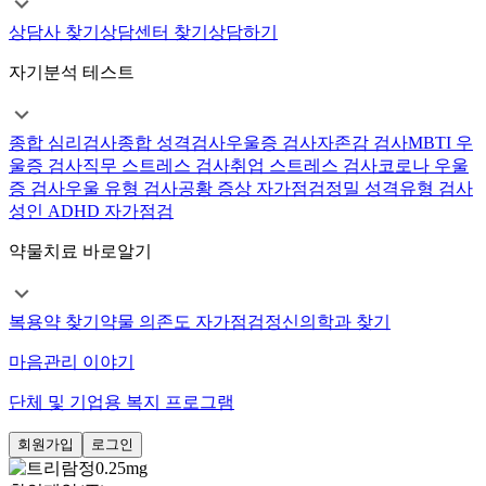
상담사 찾기
상담센터 찾기
상담하기
자기분석 테스트
종합 심리검사
종합 성격검사
우울증 검사
자존감 검사
MBTI 우
울증 검사
직무 스트레스 검사
취업 스트레스 검사
코로나 우울
증 검사
우울 유형 검사
공황 증상 자가점검
정밀 성격유형 검사
성인 ADHD 자가점검
약물치료 바로알기
복용약 찾기
약물 의존도 자가점검
정신의학과 찾기
마음관리 이야기
단체 및 기업용 복지 프로그램
회원가입
로그인