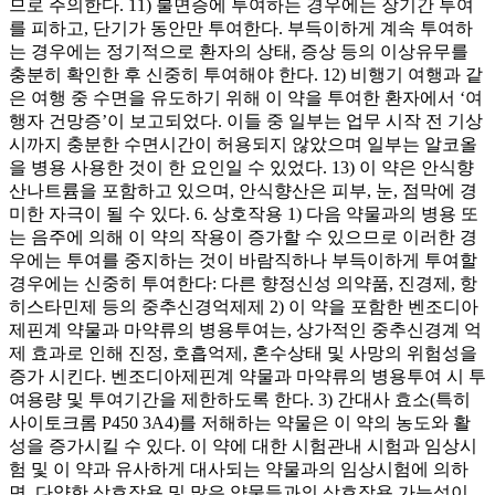
므로 주의한다. 11) 불면증에 투여하는 경우에는 장기간 투여
를 피하고, 단기가 동안만 투여한다. 부득이하게 계속 투여하
는 경우에는 정기적으로 환자의 상태, 증상 등의 이상유무를
충분히 확인한 후 신중히 투여해야 한다. 12) 비행기 여행과 같
은 여행 중 수면을 유도하기 위해 이 약을 투여한 환자에서 ‘여
행자 건망증’이 보고되었다. 이들 중 일부는 업무 시작 전 기상
시까지 충분한 수면시간이 허용되지 않았으며 일부는 알코올
을 병용 사용한 것이 한 요인일 수 있었다. 13) 이 약은 안식향
산나트륨을 포함하고 있으며, 안식향산은 피부, 눈, 점막에 경
미한 자극이 될 수 있다. 6. 상호작용 1) 다음 약물과의 병용 또
는 음주에 의해 이 약의 작용이 증가할 수 있으므로 이러한 경
우에는 투여를 중지하는 것이 바람직하나 부득이하게 투여할
경우에는 신중히 투여한다: 다른 향정신성 의약품, 진경제, 항
히스타민제 등의 중추신경억제제 2) 이 약을 포함한 벤조디아
제핀계 약물과 마약류의 병용투여는, 상가적인 중추신경계 억
제 효과로 인해 진정, 호흡억제, 혼수상태 및 사망의 위험성을
증가 시킨다. 벤조디아제핀계 약물과 마약류의 병용투여 시 투
여용량 및 투여기간을 제한하도록 한다. 3) 간대사 효소(특히
사이토크롬 P450 3A4)를 저해하는 약물은 이 약의 농도와 활
성을 증가시킬 수 있다. 이 약에 대한 시험관내 시험과 임상시
험 및 이 약과 유사하게 대사되는 약물과의 임상시험에 의하
면, 다양한 상호작용 및 많은 약물들과의 상호작용 가능성이