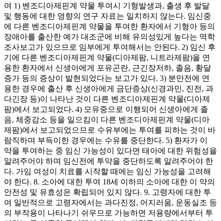
여 1) 벤조디아제핀계 약물 투여시 기형발생과, 출생 후 발달
및 행동에 대한 영향의 연구 자료는 일치하지 않는다. 임신중
에 다른 벤조디아제핀계 약물을 투여한 환자에서 기형아 등의
장애아를 출산한 예가 대조군에 비해 유의성있게 높다는 역학
조사보고가 있으므로 임부에게 투여해서는 안된다. 2) 임신 후
기에 다른 벤조디아제핀계 약물(디아제팜, 니트라제팜)을 연
용한 환자에서 신생아에게 포유곤란, 근긴장저하, 졸음, 황달
증가 등의 증상이 발현되었다는 보고가 있다. 3) 분만전에 연
용한 경우에 출산 후 신생아에게 금단증상(신경과민, 진전, 과
다긴장 등)이 나타난 것이 다른 벤조디아제핀계 약물(디아제
팜)에서 보고되었다. 4) 모유중으로 이행되어 신생아에게 졸
음, 체중감소 등을 일으킴이 다른 벤조디아제핀계 약물(디아
제팜)에서 보고되었으므로 수유부에는 투여를 피하는 것이 바
람직하며 부득이한 경우에는 수유를 중단한다. 5) 환자가 이
약을 투여하는 중 임신 가능성이 있다면 태아에 대한 위험성을
알려주어야 하며 임신전에 투약을 중단하도록 알려주어야 한
다. 가임 여성이 치료를 시작할 때에는 임신 가능성을 고려해
야 한다. 8. 소아에 대한 투여 18세 이하의 소아에 대한 이 약의
안전성 및 유효성은 확립되어 있지 않다. 9. 고령자에 대한 투
여 일반적으로 고령자에서는 과다진정, 어지러움, 운동실조 등
의 부작용이 나타나기 쉬우므로 가능하면 저용량에서부터 투