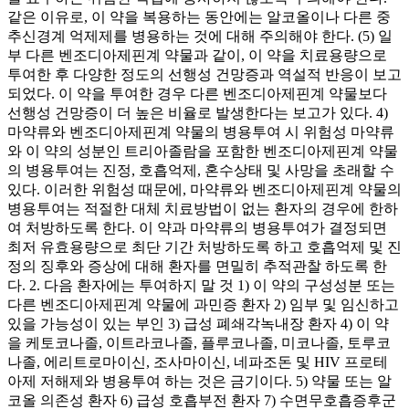
같은 이유로, 이 약을 복용하는 동안에는 알코올이나 다른 중
추신경계 억제제를 병용하는 것에 대해 주의해야 한다. (5) 일
부 다른 벤조디아제핀계 약물과 같이, 이 약을 치료용량으로
투여한 후 다양한 정도의 선행성 건망증과 역설적 반응이 보고
되었다. 이 약을 투여한 경우 다른 벤조디아제핀계 약물보다
선행성 건망증이 더 높은 비율로 발생한다는 보고가 있다. 4)
마약류와 벤조디아제핀계 약물의 병용투여 시 위험성 마약류
와 이 약의 성분인 트리아졸람을 포함한 벤조디아제핀계 약물
의 병용투여는 진정, 호흡억제, 혼수상태 및 사망을 초래할 수
있다. 이러한 위험성 때문에, 마약류와 벤조디아제핀계 약물의
병용투여는 적절한 대체 치료방법이 없는 환자의 경우에 한하
여 처방하도록 한다. 이 약과 마약류의 병용투여가 결정되면
최저 유효용량으로 최단 기간 처방하도록 하고 호흡억제 및 진
정의 징후와 증상에 대해 환자를 면밀히 추적관찰 하도록 한
다. 2. 다음 환자에는 투여하지 말 것 1) 이 약의 구성성분 또는
다른 벤조디아제핀계 약물에 과민증 환자 2) 임부 및 임신하고
있을 가능성이 있는 부인 3) 급성 폐쇄각녹내장 환자 4) 이 약
을 케토코나졸, 이트라코나졸, 플루코나졸, 미코나졸, 토루코
나졸, 에리트로마이신, 조사마이신, 네파조돈 및 HIV 프로테
아제 저해제와 병용투여 하는 것은 금기이다. 5) 약물 또는 알
코올 의존성 환자 6) 급성 호흡부전 환자 7) 수면무호흡증후군