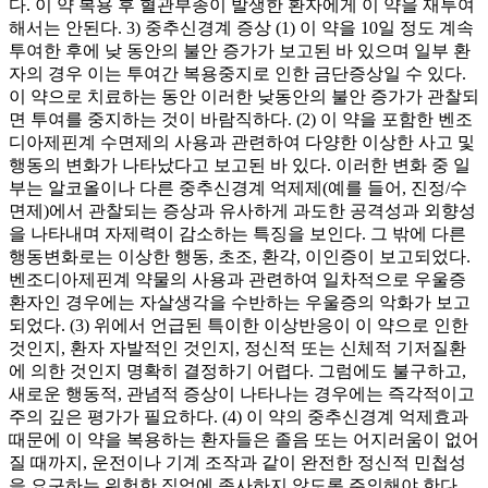
다. 이 약 복용 후 혈관부종이 발생한 환자에게 이 약을 재투여
해서는 안된다. 3) 중추신경계 증상 (1) 이 약을 10일 정도 계속
투여한 후에 낮 동안의 불안 증가가 보고된 바 있으며 일부 환
자의 경우 이는 투여간 복용중지로 인한 금단증상일 수 있다.
이 약으로 치료하는 동안 이러한 낮동안의 불안 증가가 관찰되
면 투여를 중지하는 것이 바람직하다. (2) 이 약을 포함한 벤조
디아제핀계 수면제의 사용과 관련하여 다양한 이상한 사고 및
행동의 변화가 나타났다고 보고된 바 있다. 이러한 변화 중 일
부는 알코올이나 다른 중추신경계 억제제(예를 들어, 진정/수
면제)에서 관찰되는 증상과 유사하게 과도한 공격성과 외향성
을 나타내며 자제력이 감소하는 특징을 보인다. 그 밖에 다른
행동변화로는 이상한 행동, 초조, 환각, 이인증이 보고되었다.
벤조디아제핀계 약물의 사용과 관련하여 일차적으로 우울증
환자인 경우에는 자살생각을 수반하는 우울증의 악화가 보고
되었다. (3) 위에서 언급된 특이한 이상반응이 이 약으로 인한
것인지, 환자 자발적인 것인지, 정신적 또는 신체적 기저질환
에 의한 것인지 명확히 결정하기 어렵다. 그럼에도 불구하고,
새로운 행동적, 관념적 증상이 나타나는 경우에는 즉각적이고
주의 깊은 평가가 필요하다. (4) 이 약의 중추신경계 억제효과
때문에 이 약을 복용하는 환자들은 졸음 또는 어지러움이 없어
질 때까지, 운전이나 기계 조작과 같이 완전한 정신적 민첩성
을 요구하는 위험한 직업에 종사하지 않도록 주의해야 한다.