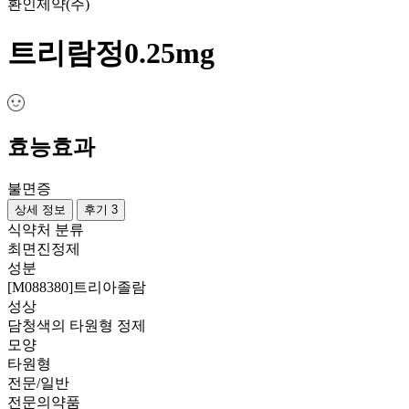
환인제약(주)
트리람정0.25mg
효능효과
불면증
상세 정보
후기 3
식약처 분류
최면진정제
성분
[M088380]트리아졸람
성상
담청색의 타원형 정제
모양
타원형
전문/일반
전문의약품