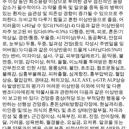
주 이상 동안 최소용량 이상으로 투여한 경우 점진적인 용량
감소가 필수적이다. 2) 약물 중독 및 알코올 중독 등의 병력이
있는 환자는 습관성 및 의존성 경향이 증가될 수 있으므로 주
의한다. 3) 비교적 다루기 힘들고 흔한 이상반응으로 졸음, 어
지러움이 나타날 수 있다(1%이상) 4) 다음과 같은 이상반응이
자주 보고된 바 있다(0.9%~0.5%): 다행증, 빈맥, 피로, 혼돈/기
억상실, 경련/통증, 우울증, 시각이상(무시, 동공확대, 안정피
로, 눈부심) 두통, 두중, 일과성 건망(중도 각성시 주변일을 잊
어버림) 5) 다음과 같은 이상반응이 드물게 나타났다(0.5%미
만): 변비, 미각이상, 설사, 구갈, 피부염/알레르기, 꿈/악몽, 불
면증, 이명, 감각이상, 허약, 울혈, 이뇨제를 투여받은 환자중
간부전으로 인한 사망, 몽롱상태, 불안, 초조감, 협조운동실조,
불쾌감, 심흉부불쾌감, 피하출혈, 심계항진, 흉부압박감, 혈압
상승, 혈압강하, 권태감, 혀의꼬임, ALT, AST, γ-GTP, ALP상승
6) 발생빈도의 평가가 어려운 이상반응 이외에 이약 및 다른
벤조디아제핀계 약물사용과 관련하여 다음과 같은 이상반응
이 보고된 바 있다: 건망증 증상(적당 또는 부적당한 행동을 수
반하는 선행성 건망증), 혼돈상태(방향감각장애, 현실격리증,
이인증 및/또는 의식의 혼탁), 및 초조 상태(안절부절, 자극과
민성 및 흥분). 근긴장이상, 식욕부진, 피로, 진정, 언어장애, 황
달, 가려움, 성욕변화, 월경불순, 요실금, 요저류. 알코올 또는
다른 약물과의 병용, 수면 부족, 비정상적인 발병 전 상태와 같