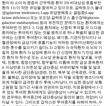
환자 8) 소아 9) 중증의 근무력증 환자 10) 비대상성 호흡부전
환자 11) 이 약은 유당을 함유하고 있으므로, 갈락토오스 불내
성(galactose intolerance), Lapp 유당분해효소 결핍증(Lapp
lactase deficiency) 또는 포도당-갈락토오스 흡수장애(glucose-
galactose malabsorption) 등의 유전적인 문제가 있는 환자에게는
투여하면 안 된다. 3. 다음 환자에는 신중히 투여할 것 1) 다음
환자에는 투여하지 않는 것을 원칙으로 하나 특별히 필요한 경
우에는 신중히 투여한다: 폐성심, 폐기종, 기관지천식이나 뇌
혈관장애의 급성기에 호흡기능이 저하된 경우(이산화탄소에
의한 혼수를 일으키기 쉽다). 2) 고령자 3) 쇠약환자 4) 뇌의 기
질적 장애 환자 5) 심장애 환자 6) 간 신장애 환자 7) 만성 폐부
전 환자 8) 척수성 또는 소뇌성 운동실조 환자 9) 알코올, 수면
제, 진통제, 항정신병약, 항우울약, 리튬에 의한 급성 중독환자
4. 이상반응 1) 의존성 및 금단증상: 바르비탈계 약물 및 알코
올과 유사한 금단증상(경련, 진전, 복부 및 근육경련, 구토, 발
한, 불쾌감, 감각장애 및 불면증)이 이 약을 포함한 벤조디아제
핀계 약물의 급격한 중지 후에 나타났다. 더 심한 증상은 보통
고용량 및 장기간 사용과 연관되어 있지만, 치료용량에서 1~2
주 정도 투여한 환자에게도 금단증상이 나타날 수 있으며, 어
떤 경우에는 투여중간에 금단증상(낮 동안의 불안, 격앙)이 나
타날 수 있다. 그러므로 갑작스런 투여중지를 피해야 하며, 수