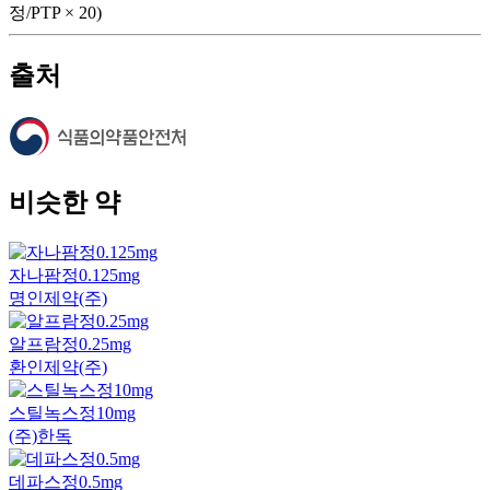
정/PTP × 20)
출처
비슷한 약
자나팜정0.125mg
명인제약(주)
알프람정0.25mg
환인제약(주)
스틸녹스정10mg
(주)한독
데파스정0.5mg