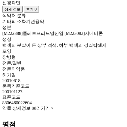
신경과민
상세 정보
후기 0
식약처 분류
기타의 소화기관용약
성분
[M222888]클레보프리드말산염|[M223083]시메티콘
성상
백색의 분말이 든 상부 적색, 하부 백색의 경질캅셀제
모양
장방형
전문/일반
전문의약품
허가일
20010618
품목기준코드
200101123
표준코드
8806460022604
약물 상세정보 보러가기 >
평점