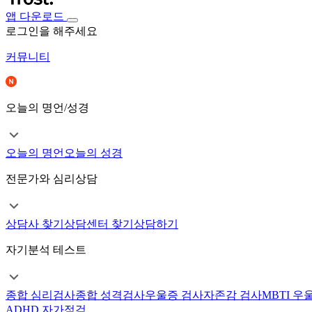
앱 다운로드
로그인을 해주세요
커뮤니티
오늘의 명언/성경
오늘의 명언
오늘의 성경
전문가와 심리상담
상담사 찾기
상담센터 찾기
상담하기
자기분석 테스트
종합 심리검사
종합 성격검사
우울증 검사
자존감 검사
MBTI 우
ADHD 자가점검