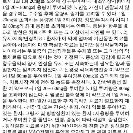
로서 1일 1회 20mg을 오전에 경구투여한다. 대조임상시험에서
1일 20～80mg의 용량이 투여되었다. 만일 개선이 관찰되지 않
을 경우에는 수주일 후에 용량의 증가를 고려할 수 있다. 1일
20mg을 초과하는 용량은 1일 2회 (아침, 정오)투여해야 하며 1
일 80mg의 최대 용량을 초과해서는 안된다. 충분한 항우울 효
과의 발현은 치료 4주 후 또는 그 이상까지 지연될 수 있다. 2)
유지/지속/연장치료 : 환자가 이 약에 얼마의 기간동안 치료를
받아야 하는지에 대한 확실한 자료는 없지만 정신약물학자들
사이에서는 우울증의 급성징후들은 수개월 또는 그 이상의 약
물치료를 필요로 한다는 것이 인정된다. 증상의 경감에 필요한
항우울약의 양이 안정을 유지 또는 지속하는데 필요한 양과 동
일한지는 알려지지 않았다. 2. 신경성 식욕과항진증 이 약으로
서 1일 60mg을 투여한다. 1일 투여량은 80mg을 초과하지 않는
다. 치료시작 전에 전해질 농도를 측정한다. 3. 강박반응성 질
환 이 약으로서 1일 20～60mg을 투여한다. 1일 투여량은 80mg
을 초과하지 않는다. 4. 월경전 불쾌장애 이 약으로서 1일 20mg
을 투여한다. 6개월간 치료한 후 지속적인 치료가 필요한지 재
평가한다. - 신장 및/또는 간손상 환자, 여러 약물을 투여받고
있는 환자, 고령자 및 병발질환이 있는 환자 : 저용량을 투여하
거나 투여횟수를 줄인다. 연령, 증상에 따라 적절히 증감한다.
- 정신질환 치료를 하기 위한 MAO저해제 전환 관련 정신질환
치료를 위한 MAO저해제 투약을 중단하고 동 제제 치료를 시