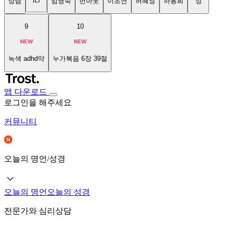
tci
상담
임명숙
번아웃
이초연
허혜정
하용희
성
9
10
녹색 adhd약
누가복음 6장 39절
앱 다운로드
로그인을 해주세요
커뮤니티
오늘의 명언/성경
오늘의 명언
오늘의 성경
전문가와 심리상담