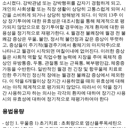
소시켰다. 강박관념 또는 강박행위를 갑자기 경험하게 되고,
개인의 사회생활 또는 직장 생활이 상당히 고통스럽게 되며 시
간을 소비하게 되거나 상당히 방해받게 되다. 이 약의 13주 이
상 장기투여에 대한 유효성은 대조시험을 통해 체계적으로 평
가되지 않았으므로 장기투여할 경우에는 개개 환자에 대한 유
용성을 정기적으로 재평가한다. 4. 월경전 불쾌장애 월경 전 불
쾌감 증상은 우울, 불안, 정서적 불안정과 같은 증상이 뚜렷하
고, 증상들이 주기적(월경주기에서 황체기의 마지막주)으로
나타나고 월경이 시작되면 며칠이내에 없어진다. 이러한 증상
들은 사회적 역할 및 직업수행 능력에 지장을 주며 육체적 증
상인 유방통증, 두통, 관절통 또는 근육통, 복부팽만감, 체중증
가등을 수반한다. 일반적인 월경 전 긴장 및 항우울제 치료로
인한 주기적인 정신적 장애는 월경전 불쾌감 증상에서 제외한
다. 이 약을 6개월이상 장기간 사용하였을 때의 유효성에 대해
서는 아직 체계적으로 평가되지 않았다. 따라서 이 약을 장기
간 사용하고자 하는 의사는 각각의 환자에 대하여 장기간 사용
시의 유효성에 대하여 정기적으로 재평가하여야 한다
용법용량
- 성인 1. 우울증 1) 초기치료 : 초회량으로 염산플루옥세틴으