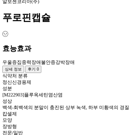
알보젠코리아(주)
푸로핀캡슐
효능효과
우울증
집중력장애
불안증
강박장애
상세 정보
후기 0
식약처 분류
정신신경용제
성분
[M222903]플루옥세틴염산염
성상
백색-회백색의 분말이 충진된 상부 녹색, 하부 미황색의 경질
캅셀제
모양
장방형
전문/일반