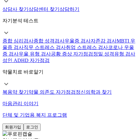
상담사 찾기
상담센터 찾기
상담하기
자기분석 테스트
종합 심리검사
종합 성격검사
우울증 검사
자존감 검사
MBTI 우
울증 검사
직무 스트레스 검사
취업 스트레스 검사
코로나 우울
증 검사
우울 유형 검사
공황 증상 자가점검
정밀 성격유형 검사
성인 ADHD 자가점검
약물치료 바로알기
복용약 찾기
약물 의존도 자가점검
정신의학과 찾기
마음관리 이야기
단체 및 기업용 복지 프로그램
회원가입
로그인