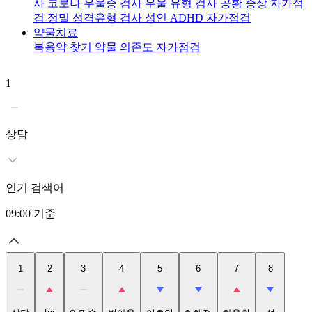
사
코로나 우울증 검사
우울 유형 검사
공황 증상 자가점
검
정밀 성격유형 검사
성인 ADHD 자가점검
약물치료
복용약 찾기
약물 의존도 자가점검
1
2
t
상담
인기 검색어
09:00
기준
1
2
3
4
5
6
7
8