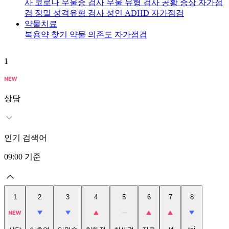
사
코로나 우울증 검사
우울 유형 검사
공황 증상 자가점
검
정밀 성격유형 검사
성인 ADHD 자가점검
약물치료
복용약 찾기
약물 의존도 자가점검
1
2
상담
인기 검색어
09:00
기준
1
2
3
4
5
6
7
8