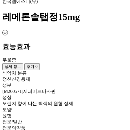
한국엠에스디(유)
레메론솔탭정15mg
효능효과
우울증
상세 정보
후기 0
식약처 분류
정신신경용제
성분
[M260571]제피미르타자핀
성상
오렌지 향이 나는 백색의 원형 정제
모양
원형
전문/일반
전문의약품