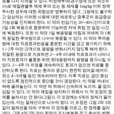
료를 다시 시작할 수 있다. 비정맥투여(경구정제 또는 국소주
사)로 메칠렌블루 제제 투여 또는 동 제제를 1mg/kg 이하 정맥
주사한 경우에 대한 위험성은 명확하지 않다. 그럼에도 불구하
고 임상의는 이러한 사용에 대한 세로토닌 증후군의 응급증상
가능성을 인지해야 한다. 이 약의 반감기는 20∼40시간이므로
1일 1회 복용으로 충분하며 가능하면 저녁 취침 전 일정 시간
에 복용한다. 또한 이 약은 1일 복용량을 아침과 저녁에 각 1회
씩 동일한 투여량으로 나누어 복용할 수 있다. 이 약의 투여용
량에 대한 치료효과반응을 충분한 시간을 갖고 평가하기 위해
1～2주 미만 간격으로 용량을 변화시키지 않도록 해야 한다.
적절한 용량으로 치료하면 2～4주 이내에 치료효과가 나타나
며 치료효과가 불충분 하면 최대용량까지 용량을 증가시킬 수
있다. 2～4주 더 치료를 계속하여도 효과가 없으면 치료를 중
단하도록 한다. 치료는 환자의 증상이 완전히 없어질 때까지
최소 4∼6개월 동안 계속되어야 한다. 이후 치료는 금단 증상
이 없도록 점진적으로 중단할 것이 권장된다. 이 약을 꺼내어
혀에 올려놓는다. 이 약은 혀 위에서 신속하게 녹으며, 물 없이
삼킬 수 있다. 이 약의 깨짐을 방지하기 위해서 이 약 포장의 정
제를 눌러서는 안 된다(그림1). 각 포장에는 6개의 정제가 들어
있는데, 이는 절제선으로 나누어 졌다. 이 포장은 그림 2와 3과
같이 절제선을 따라 구부려 각 정제를 자르고, 한 정제를 잘라
낸다. 그림 4와 5와 같이 뒷면의 표시부분을 잡고 화살표 방향