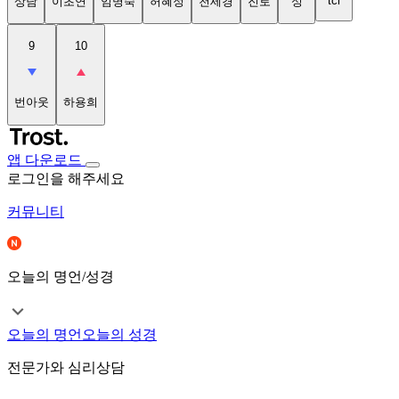
tci
상담
이초연
임명숙
허혜정
천세경
진로
성
9
10
번아웃
하용희
앱 다운로드
로그인을 해주세요
커뮤니티
오늘의 명언/성경
오늘의 명언
오늘의 성경
전문가와 심리상담