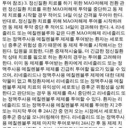
투여 참조) 3. 정신질환 치료를 하기 위한 MAO저해제 전환 관
련 정신질환 치료를 위한 MAO저해제 투약을 중단하고 동 제
제 치료를 시작할 경우 적어도 14일 이상 간격을 두어야 한다.
반대로, 정신질환 치료를 위해 MAO저해제 투여를 시작하려
면 동 제제 투약 중단 후 적어도 14일이 경과해야 한다. 4. 리네
졸리드 또는 메칠렌블루와 같은 다른 MAO저해제 리네졸리드
또는 정맥주사용 메칠렌블루 제제를 투여받는 환자는 세로토
닌 증후군 위험성 증가 때문에 동 제제 투여를 시작해서는 안
된다. 입원을 포함한, 다른 중재적시술들, 더 긴급한 정신질환
적 상태 치료를 필요로 하는 환자의 경우는 투여를 고려해야
한다. 이미 동 제제를 투여받는 환자에게 리네졸리드 또는 정
맥주사용 메칠렌블루 제제를 긴급히 투여할 필요가 있을 수 있
으며, 리네졸리드나 정맥주사용 메칠렌블루 제제에 대한 대체
약물이 없고 특정환자에서 리네졸리드 또는 정맥주사용 메칠
렌블루 제제 치료의 유익성이 세로토닌 증후군 위험성을 상회
한다고 판단되는 경우 동 제제를 즉시 중단하고 리네졸리드 또
는 정맥주사용 메칠렌블루 제제를 투여할 수 있다. 환자는 리
네졸리드 또는 정맥주사용 메칠렌블루 제제를 투여한 지 2주
또는 마지막 투여 후 24시간 중 먼저 오는 시점에서 세로토닌
증후군 증상을 모니터링해야 한다. 리네졸리드 또는 정맥주사
용 메칠렌블루 제제 마지막 투여로부터 24시간 후 동 제제 치