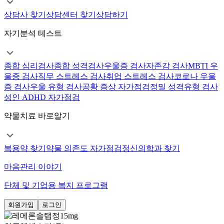
상담사 찾기
상담센터 찾기
상담하기
자기분석 테스트
종합 심리검사
종합 성격검사
우울증 검사
자존감 검사
MBTI 우
울증 검사
직무 스트레스 검사
취업 스트레스 검사
코로나 우울
증 검사
우울 유형 검사
공황 증상 자가점검
정밀 성격유형 검사
성인 ADHD 자가점검
약물치료 바로알기
복용약 찾기
약물 의존도 자가점검
정신의학과 찾기
마음관리 이야기
단체 및 기업용 복지 프로그램
회원가입
로그인