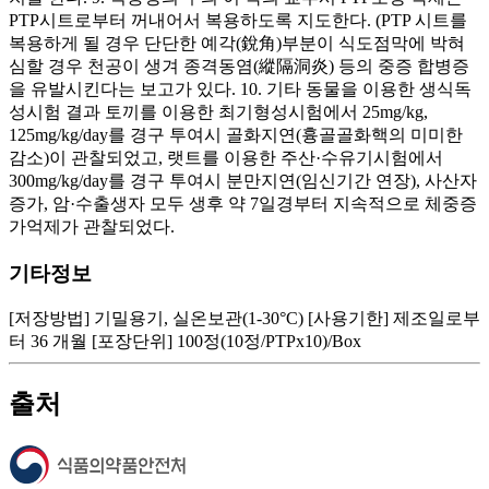
PTP시트로부터 꺼내어서 복용하도록 지도한다. (PTP 시트를
복용하게 될 경우 단단한 예각(銳角)부분이 식도점막에 박혀
심할 경우 천공이 생겨 종격동염(縱隔洞炎) 등의 중증 합병증
을 유발시킨다는 보고가 있다. 10. 기타 동물을 이용한 생식독
성시험 결과 토끼를 이용한 최기형성시험에서 25mg/kg,
125mg/kg/day를 경구 투여시 골화지연(흉골골화핵의 미미한
감소)이 관찰되었고, 랫트를 이용한 주산·수유기시험에서
300mg/kg/day를 경구 투여시 분만지연(임신기간 연장), 사산자
증가, 암·수출생자 모두 생후 약 7일경부터 지속적으로 체중증
가억제가 관찰되었다.
기타정보
[저장방법] 기밀용기, 실온보관(1-30°C) [사용기한] 제조일로부
터 36 개월 [포장단위] 100정(10정/PTPx10)/Box
출처