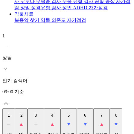
사
코로나 우울증 검사
우울 유형 검사
공황 증상 자가점
검
정밀 성격유형 검사
성인 ADHD 자가점검
약물치료
복용약 찾기
약물 의존도 자가점검
1
2
t
상담
인기 검색어
09:00
기준
1
2
3
4
5
6
7
8