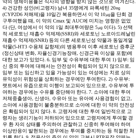
약의 생체이용률은 식사의 영향을 받지 않는 것으로 여겨진다.
4) 건강한 성인(비고령자) 남녀 35명에게 파록세틴 20㎎
(CYP2D6 저해제)을 10일간 복용하면서 이 약 10㎍을 단회 경
구투여했을 때, 이 약의 Cmax 및 AUC에 미치는 영향은 없었
다 (단, 여성에서 이 약의 1일 최대투여량은 5㎍ 이다). 5) 선택
적 세로토닌 재흡수 억제제(SSRI)와 세로토닌 노르아드레날린
재흡수 억제제(SNRI) 등의 다른 세로토닌성 약물과 동일계열
약물(5-HT3 수용체 길항제)의 병용투여 이후 세로토닌 증후군
(정신상태 변화, 자율신경기능장애, 신경근육 이상을 포함)에
대한 보고가 있었다. 6. 임부 및 수유부에 대한 투여 1) 임부: 임
신 중의 투여에 대해서는 안전성이 확립되어 있지 않으므로,
임부 또는 임신하고 있을 가능성이 있는 여성에는 치료 상의
유익성이 위험성을 상회하는 경우에만 투여한다. 2) 수유부:
랫트에서 유즙으로의 이행이 보고되어 있으므로, 수유부에 투
여하는 경우에는 수유를 중단해야 한다. 7. 소아에 대한 투여
저체중출생아, 신생아, 수유아 또는 유아에 사용경험이 없고,
소아에 사용경험이 불충분하므로 소아에 대한 이 약의 안전성
은 확립되어 있지 않다. 8. 고령자에 대한 투여 일반적으로 고
령자는 생리기능이 저하되어 있으므로 고령자에게 투여할 경
우 환 자의 상태를 주의하여 관찰하고 신중히 투여해야 하며
이상반응이 발현되는 경우에는 투여를 중지하는 등 적절한 처
치를 한다. 9. 적용상의 주의 이 약의 교부시 PTP포장 약제는