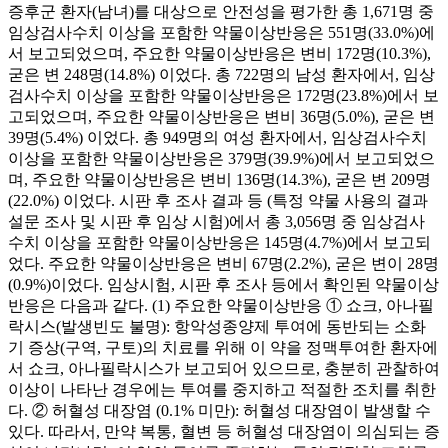
증후군 환자(남녀)를 대상으로 안전성을 평가한 총 1,671명 중
임상검사수치 이상을 포함한 약물이상반응은 551명(33.0%)에
서 보고되었으며, 주요한 약물이상반응은 변비 172명(10.3%),
굳은 변 248명(14.8%) 이었다. 총 722명의 남성 환자에서, 임상
검사수치 이상을 포함한 약물이상반응은 172명(23.8%)에서 보
고되었으며, 주요한 약물이상반응은 변비 36명(5.0%), 굳은 변
39명(5.4%) 이었다. 총 949명의 여성 환자에서, 임상검사수치
이상을 포함한 약물이상반응은 379명(39.9%)에서 보고되었으
며, 주요한 약물이상반응은 변비 136명(14.3%), 굳은 변 209명
(22.0%) 이었다. 시판 후 조사 결과 등 (특정 약물 사용의 결과
설문 조사 및 시판 후 임상 시험)에서 총 3,056명 중 임상검사
수치 이상을 포함한 약물이상반응은 145명(4.7%)에서 보고되
었다. 주요한 약물이상반응은 변비 67명(2.2%), 굳은 변이 28명
(0.9%)이었다. 임상시험, 시판 후 조사 등에서 확인된 약물이상
반응은 다음과 같다. (1) 주요한 약물이상반응 ① 쇼크, 아나필
락시스(발생빈도 불명): 항악성종양제 투여에 동반되는 소화
기 증상(구역, 구토)의 치료를 위해 이 약을 정맥투여한 환자에
서 쇼크, 아나필락시스가 보고되어 있으므로, 충분히 관찰하여
이상이 나타난 경우에는 투여를 중지하고 적절한 조치를 취한
다. ② 허혈성 대장염 (0.1% 미만): 허혈성 대장염이 발생할 수
있다. 따라서, 만약 복통, 혈변 등 허혈성 대장염이 의심되는 증