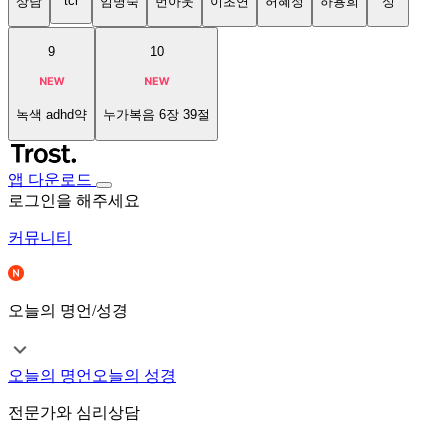
tci
상담
임명숙
번아웃
이초연
허혜정
하용희
성
9
10
녹색 adhd약
누가복음 6장 39절
앱 다운로드
로그인을 해주세요
커뮤니티
오늘의 명언/성경
오늘의 명언
오늘의 성경
전문가와 심리상담