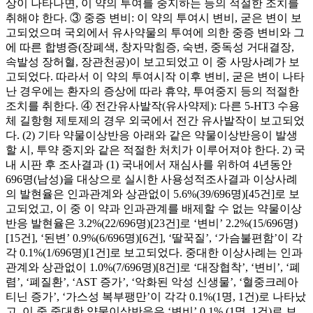
상이 나타나면, 이 약의 투여를 중지하는 등의 적절한 조치를
취해야 한다. ③ 중증 변비: 이 약의 투여시 변비, 굳은 변이 보
고되었으며 국외에서 유사약물의 투여에 의한 중증 변비와 그
에 따른 합병증(장폐색, 창자막힘증, 숙변, 중독성 거대결장,
속발성 장허혈, 장관천공)이 보고되었고 이 중 사망사례가 보
고되었다. 따라서 이 약의 투여시작 이후 변비, 굳은 변이 나타
난 경우에는 환자의 증상에 따라 휴약, 투여중지 등의 적절한
조치를 취한다. ④ 전간유사발작(유사약제): 다른 5-HT3 수용
체 길항형 제토제의 경우 외국에서 전간 유사발작이 보고되었
다. (2) 기타 약물이상반응 아래와 같은 약물이상반응이 발생
할 시, 투약 중지와 같은 적절한 처치가 이루어져야 한다. 2) 국
내 시판 후 조사결과 (1) 국내에서 재심사를 위하여 4년동안
696명(남성)을 대상으로 실시한 사용성적조사결과 이상사례
의 발현율은 인과관계와 상관없이 5.6%(39/696명)[45건]로 보
고되었고, 이 중 이 약과 인과관계를 배제할 수 없는 약물이상
반응 발현율은 3.2%(22/696명)[23건]로 ‘변비’ 2.2%(15/696명)
[15건], ‘된변’ 0.9%(6/696명)[6건], ‘딸꾹질’, ‘가슴불편함’이 각
각 0.1%(1/696명)[1건]로 보고되었다. 중대한 이상사례는 인과
관계와 상관없이 1.0%(7/696명)[8건]로 ‘대장협착’, ‘변비’, ‘폐
렴’, ‘폐질환’, ‘AST 증가’, ‘악화된 악성 신생물’, ‘혈중크레아
티닌 증가’, ‘가스성 복부팽만’이 각각 0.1%(1명, 1건)로 나타났
고, 이 중 중대한 약물이상반응은 ‘변비’ 0.1% (1명, 1건)로 보