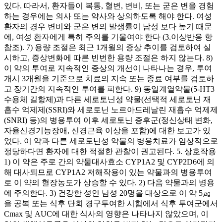
있다. 따라서, 환자들이 복통, 혈변, 변비, 또는 굳은 변을 경험
하는 경우에는 의사 또는 약사와 상의하도록 해야 한다. 여성
환자의 경우 변비와 굳은 변의 발생률이 남성 보다 높기 때문
에, 여성 환자에게 특히 주의를 기울여야 한다 (3.이상반응 항
참조). 7) 용량 조절은 최근 1개월의 증상 추이를 검토하여 실
시하고, 증상변화에 따른 빈번한 용량 조절은 하지 않는다. 8)
이 약의 투여로 지속적인 증상의 개선이 나타나는 경우, 투여
개시 3개월을 기준으로 치료의 지속 또는 종료 여부를 검토하
고 장기간의 지속적인 투여를 피한다. 9) 동일계열약물(5-HT3
수용체 길항제)과 다른 세로토닌성 약물(선택적 세로토닌 재
흡수 억제제(SSRI)와 세로토닌 노르아드레날린 재흡수 억제제
(SNRI) 등)의 병용투여 이후 세로토닌 증후군(정신상태 변화,
자율신경기능장애, 신경근육 이상을 포함)에 대한 보고가 있
었다. 이 약과 다른 세로토닌성 약물의 병용치료가 임상적으로
정당하다면 환자에 대한 적절한 관찰이 권고된다. 5. 상호작용
1) 이 약은 주로 간의 약물대사효소 CYP1A2 및 CYP2D6에 의
해 대사되므로 CYP1A2 저해작용이 있는 약물과의 병용투여
로 이 약의 혈장농도가 상승할 수 있다. 2) 다음 약물과의 병용
에 주의한다. 3) 건강한 성인 남성 20명을 대상으로 이 약 5㎍
을 공복 또는 식후 단회 경구투여한 시험에서 식후 투여군에서
Cmax 및 AUC에 대한 식사의 영향은 나타나지 않았으며, 이