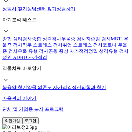
상담사 찾기
상담센터 찾기
상담하기
자기분석 테스트
종합 심리검사
종합 성격검사
우울증 검사
자존감 검사
MBTI 우
울증 검사
직무 스트레스 검사
취업 스트레스 검사
코로나 우울
증 검사
우울 유형 검사
공황 증상 자가점검
정밀 성격유형 검사
성인 ADHD 자가점검
약물치료 바로알기
복용약 찾기
약물 의존도 자가점검
정신의학과 찾기
마음관리 이야기
단체 및 기업용 복지 프로그램
회원가입
로그인