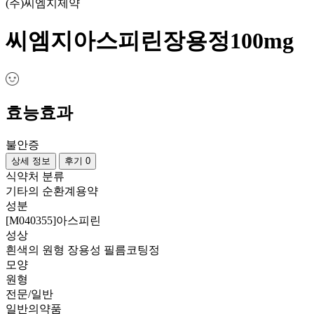
(주)씨엠지제약
씨엠지아스피린장용정100mg
효능효과
불안증
상세 정보
후기 0
식약처 분류
기타의 순환계용약
성분
[M040355]아스피린
성상
흰색의 원형 장용성 필름코팅정
모양
원형
전문/일반
일반의약품