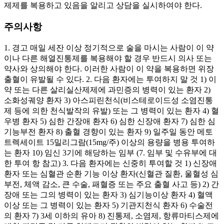
제제를 복용하고 있음을 알리고 상담을 실시하여야 한다.
주의사항
1. 경고 매일 세잔 이상 정기적으로 술을 마시는 사람이 이 약
이나 다른 해열진통제를 복용해야 할 경우 반드시 의사 또는
약사와 상의해야 한다. 이러한 사람이 이 약을 복용하면 위장
출혈이 유발될 수 있다. 2. 다음 환자에는 투여하지 말 것 1) 이
약 또는 다른 살리실산제제에 과민증의 병력이 있는 환자 2)
소화성궤양 환자 3) 아스피린천식(비스테로이드성 소염진통
제 등에 의한 천식발작의 유발) 또는 그 병력이 있는 환자 4) 혈
우병 환자 5) 심한 간장애 환자 6) 심한 신장애 환자 7) 심한 심
기능부전 환자 8) 출혈 경향이 있는 환자 9) 일주일 동안 메토
트렉세이트 15밀리그람(15mg/주) 이상의 용량을 병용 투여하
는 환자 10) 임신 3기에 해당하는 임부 (7. 임부 및 수유부에 대
한 투여 항 참고) 3. 다음 환자에는 신중히 투여할 것 1) 신장애
환자 또는 심혈관 순환 기능 이상 환자(신혈관 질환, 울혈성 심
부전, 체액 감소, 큰 수술, 패혈증 또는 주요 출혈 사고 등) 2) 간
장애 또는 그의 병력이 있는 환자 3) 심기능이상 환자 4) 혈액
이상 또는 그 병력이 있는 환자 5) 기관지천식 환자 6) 수술전
의 환자 7) 3세 이하의 유아 8) 진통제, 소염제, 항류마티스제에