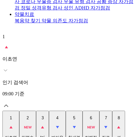
사
코로나 우울증 검사
우울 유형 검사
공황 증상 자가점
검
정밀 성격유형 검사
성인 ADHD 자가점검
약물치료
복용약 찾기
약물 의존도 자가점검
1
2
이초연
인기 검색어
09:00
기준
1
2
3
4
5
6
7
8