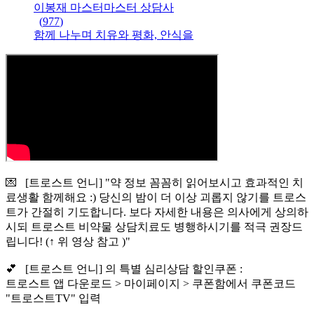
이봉재 마스터
마스터
상담사
(
977
)
함께 나누며 치유와 평화, 안식을
💌 [트로스트 언니] "약 정보 꼼꼼히 읽어보시고 효과적인 치
료생활 함께해요 :) 당신의 밤이 더 이상 괴롭지 않기를 트로스
트가 간절히 기도합니다. 보다 자세한 내용은 의사에게 상의하
시되 트로스트 비약물 상담치료도 병행하시기를 적극 권장드
립니다! (↑ 위 영상 참고 )"
💕 [트로스트 언니] 의 특별 심리상담 할인쿠폰 :
트로스트 앱 다운로드 > 마이페이지 > 쿠폰함에서 쿠폰코드
"트로스트TV" 입력