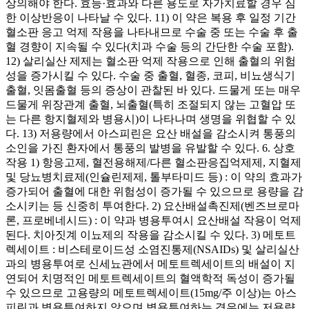
상의해야 한다. 효능·효과와 다른 용도로 자가치료할 경우 심
한 이상반응이 나타날 수 있다. 11) 이 약은 복용 후 일정 기간
혈소판 응고 억제 작용을 나타내므로 수술 중 또는 수술 후 출
혈 경향이 지속될 수 있다(치과 수술 등의 간단한 수술 포함).
12) 살리실산 제제는 혈소판 억제 작용으로 인해 출혈의 위험
성을 증가시킬 수 있다. 수술 중 출혈, 혈종, 코피, 비뇨생식기
출혈, 잇몸출혈 등의 증상이 관찰된 바 있다. 드물게 또는 매우
드물게 위장관계 출혈, 뇌출혈(특히 조절되지 않는 고혈압 또
는 다른 항지혈제와 병용시)이 나타나며 생명을 위협할 수 있
다. 13) 저용량에서 아스피린은 요산 배설을 감소시켜 통풍의
소인을 가진 환자에서 통풍의 발병을 유발할 수 있다. 6. 상호
작용 1) 항응고제, 혈전용해제/다른 혈소판응집억제제, 지혈제
및 당뇨병치료제(인슐린제제, 톨부타미드 등) : 이 약의 효과가
증가되어 출혈에 대한 위험성이 증가될 수 있으므로 용량을 감
소시키는 등 신중히 투여한다. 2) 요산배설촉진제(벤즈브로마
론, 프로베네시드) : 이 약과 병용투여시 요산배설 작용이 억제
된다. 치아짓계 이뇨제의 작용을 감소시킬 수 있다. 3) 메토트
렉세이트 : 비스테로이드성 소염진통제(NSAIDs) 및 살리실산
과의 병용투여로 신세뇨관에서 메토트렉세이트의 배설이 지
연되어 치명적인 메토트렉세이트의 혈액학적 독성이 증가될
수 있으므로 고용량의 메토트렉세이트(15mg/주 이상)는 아스
피린과 병용투여하지 않으며 병용투여하는 경우에는 저용량