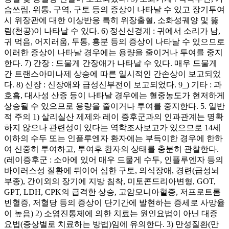
슴쓰림, 위통, 구역, 구토 등의 증상이 나타날 수 있고 장기투여
시 위장관에 대한 이상반응 특히 위장출혈, 소화성궤양 및 뚫
림(천공)이 나타날 수 있다. 6) 정신신경계 : 귀에서 소리가 남,
귀 먹음, 어지러움, 두통, 흥분 등의 증상이 나타날 수 있으므로
이러한 증상이 나타날 경우에는 용량을 줄이거나 투여를 중지
한다. 7) 간장 : 드물게 간장애가 나타날 수 있다. 매우 드물게
간 트랜스아미나제 상승에 따른 일시적인 간손상이 보고되었
다. 8) 신장 : 신장애와 급성신부전이 보고되었다. 9_) 기타 : 과
호흡, 대사성 산증 등이 나타날 경우에는 혈중농도가 현저하게
상승될 수 있으므로 용량을 줄이거나 투여를 중지한다. 5. 일반
적 주의 1) 살리실산 제제와 레이 증후군과의 인과관계는 명확
하지 않으나 관련성이 있다는 역학조사보고가 있으므로 14세
이하의 수두 또는 인플루엔자 환자에는 부득이한 경우에 한하
여 신중히 투여하고, 투여후 환자의 상태를 충분히 관찰한다.
(레이증후군 : 소아에 있어 매우 드물게 수두, 인플루엔자 등의
바이러스성 질환에 뒤이어 심한 구토, 의식장애, 경련(급성뇌
부종), 간이외의 장기에 지방 침착, 미토콘드리아변형, GOT,
GPT, LDH, CPK의 급격한 상승, 고암모니아혈증, 저프로트롬
빈혈증, 저혈당 등의 증상이 단기간에 발현하는 증세로 사망율
이 높음) 2) 소염진통제에 의한 치료는 원인요법이 아닌 대증
요법(증상별로 치료하는 방법)임에 유의한다. 3) 만성질환(만