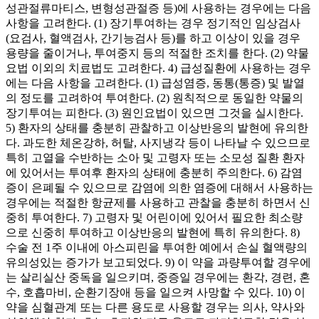
성관절류마티스, 변형성관절증 등)에 사용하는 경우에는 다음
사항을 고려한다. (1) 장기투여하는 경우 정기적인 임상검사
(요검사, 혈액검사, 간기능검사 등)를 하고 이상이 있을 경우
용량을 줄이거나, 투여중지 등의 적절한 조치를 한다. (2) 약물
요법 이외의 치료법도 고려한다. 4) 급성질환에 사용하는 경우
에는 다음 사항을 고려한다. (1) 급성염증, 동통(통증) 및 발열
의 정도를 고려하여 투여한다. (2) 원칙적으로 동일한 약물의
장기투여는 피한다. (3) 원인요법이 있으면 그것을 실시한다.
5) 환자의 상태를 충분히 관찰하고 이상반응의 발현에 유의한
다. 과도한 체온강하, 허탈, 사지냉각 등이 나타날 수 있으므로
특히 고열을 수반하는 소아 및 고령자 또는 소모성 질환 환자
에 있어서는 투여후 환자의 상태에 충분히 주의한다. 6) 감염
증이 은폐될 수 있으므로 감염에 의한 염증에 대해서 사용하는
경우에는 적절한 항균제를 사용하고 관찰을 충분히 하면서 신
중히 투여한다. 7) 고령자 및 어린이에 있어서 필요한 최소량
으로 신중히 투여하고 이상반응의 발현에 특히 유의한다. 8)
수술 전 1주 이내에 아스피린을 투여한 예에서 손실 혈액량의
유의성있는 증가가 보고되었다. 9) 이 약을 과량투여할 경우에
는 살리실산 중독을 일으키며, 중증일 경우에는 환각, 경련, 혼
수, 호흡마비, 순환기장애 등을 일으켜 사망할 수 있다. 10) 이
약을 심혈관계 또는 다른 용도로 사용할 경우는 의사, 약사와