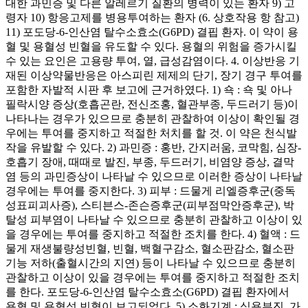
대한 과민증 및 다른 알레르기 질환의 병력이 있는 환자 9) 고
령자 10) 항응고제를 병용투여하는 환자 (6. 상호작용 항 참고)
11) 포도당-6-인산염 탈수소효소(G6PD) 결핍 환자. 이 약이 용
혈 및 용혈성 빈혈을 유도할 수 있다. 용혈의 위험을 증가시킬
수 있는 요인은 고용량 투여, 열, 급성감염이다. 4. 이상반응 기
재된 이상약물반응은 아스피린 제제의 단기, 장기 경구 투여를
포함한 자발적 시판 후 보고에 근거하였다. 1) 쇽 : 쇽 및 아나
필락시양 증상(호흡곤란, 전신조홍, 혈관부종, 두드러기 등)이
나타나는 경우가 있으므로 충분히 관찰하여 이상이 확인될 경
우에는 투여를 중지하고 적절한 처치를 할 것. 이 약은 천식발
작을 유발할 수 있다. 2) 과민증 : 홍반, 간지러움, 코막힘, 심장-
호흡기 장애, 때때로 발진, 부종, 두드러기, 비염양 증상, 결막
염 등의 과민증상이 나타날 수 있으므로 이러한 증상이 나타날
경우에는 투여를 중지한다. 3) 피부 : 드물게 리엘증후군(중독
성표피괴사증), 스티븐스-존슨증후군(피부점막안증후군), 박
탈성 피부염이 나타날 수 있으므로 충분히 관찰하고 이상이 있
을 경우에는 투여를 중지하고 적절한 조치를 한다. 4) 혈액 : 드
물게 재생불량성빈혈, 빈혈, 백혈구감소, 혈소판감소, 혈소판
기능 저하(출혈시간의 지연) 등이 나타날 수 있으므로 충분히
관찰하고 이상이 있을 경우에는 투여를 중지하고 적절한 조치
를 한다. 포도당-6-인산염 탈수소효소(G6PD) 결핍 환자에서
용혈 및 용혈성 빈혈이 보고되었다. 5) 소화기계 : 식욕부진, 가