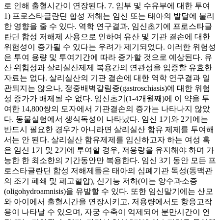
로 인해 출혈시간이 연장된다. 7. 임부 및 수유부에 대한 투여
1) 프로스타글란딘 합성 저해는 임신 또는 태아의 발달에 불리
한 영향을 줄 수 있다. 역학 연구결과, 임신초기에 프로스타글
란딘 합성 저해제 사용으로 인하여 유산 및 기관 결손에 대한
위험성이 증가될 수 있다는 우려가 제기되었다. 이러한 위험성
은 투여 용량 및 투여기간에 따라 증가할 것으로 예상된다. 유
산 위험성과 살리실산제제 복용간의 연관성을 입증할 유효한
자료는 없다. 살리실산의 기관 결손에 대한 역학 연구결과 일
관되지는 않으나, 정중배벽갈림증(gastroschiasis)에 대한 위험
성 증가가 배제될 수 없다. 임신초기(1-4개월째)에 이 약을 투
여한 14,800쌍의 모자에서 기관결손의 증가는 나타나지 않았
다. 동물실험에서 생식독성이 나타났다. 임신 1기와 2기에는
반드시 필요한 경우가 아니라면 살리실산 함유 제제를 투여해
서는 안 된다. 살리실산 함유제제를 임신하고자 하는 여성 혹
은 임신 1기 및 2기에 투여할 경우, 저용량을 유지해야 하며 가
능한 한 최소한의 기간동안만 복용한다. 임신 3기 동안 모든 프
로스타글란딘 합성 저해제들은 태아의 심폐기관 독성(동맥관
의 조기 폐쇄 및 폐고혈압), 신기능 저하(이는 양수과소증
(oligohydroamnisis)을 유발할 수 있다. 또한 임신말기에는 산모
와 아이에서 출혈시간을 연장시키고, 저용량에서도 항응고작
용이 나타날 수 있으며, 자궁 수축이 억제되어 분만시간이 연