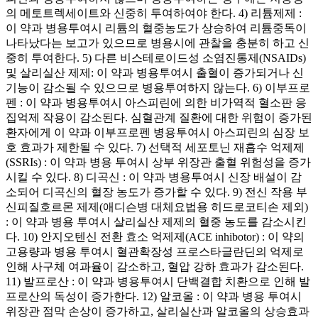
의 메토트렉세이트와 신중히 투여하여야 한다. 4) 리튬제제 :
이 약과 병용투여시 리튬의 혈중농도가 상승하여 리튬중독이
나타났다는 보고가 있으므로 병용시에 관찰을 충분히 하고 신
중히 투여한다. 5) 다른 비스테로이드성 소염진통제(NSAIDs)
및 살리실산 제제: 이 약과 병용투여시 출혈이 증가되거나 신
기능이 감소될 수 있으므로 병용투여하지 않는다. 6) 이부프로
펜 : 이 약과 병용투여시 아스피린에 의한 비가역적 혈소판 응
집억제 작용이 감소된다. 심혈관계 질환에 대한 위험이 증가된
환자에게 이 약과 이부프로펜 병용투여시 아스피린의 심장 보
호 효과가 제한될 수 있다. 7) 선택적 세포토닌 재흡수 억제제
(SSRIs) : 이 약과 병용 투여시 상부 위장관 출혈 위험성을 증가
시킬 수 있다. 8) 디곡신 : 이 약과 병용투여시 신장 배설이 감
소되어 디곡신의 혈장 농도가 증가할 수 있다. 9) 전신 작용 부
신피질호르몬 제제(애디슨병 대체요법용 히드로코티손 제외)
: 이 약과 병용 투여시 살리실산 제제의 혈중 농도를 감소시킨
다. 10) 안지오텐신 전환 효소 억제제(ACE inhibotor) : 이 약의
고용량과 병용 투여시 혈관확장성 프로스타글란딘의 억제로
인해 사구체 여과율이 감소하고, 혈압 강하 효과가 감소된다.
11) 발프로산 : 이 약과 병용투여시 단백결합 치환으로 인해 발
프로산의 독성이 증가한다. 12) 알코올 : 이 약과 병용 투여시
위장관 점막 손상이 증가하고, 살리실산과 알코올의 상승효과