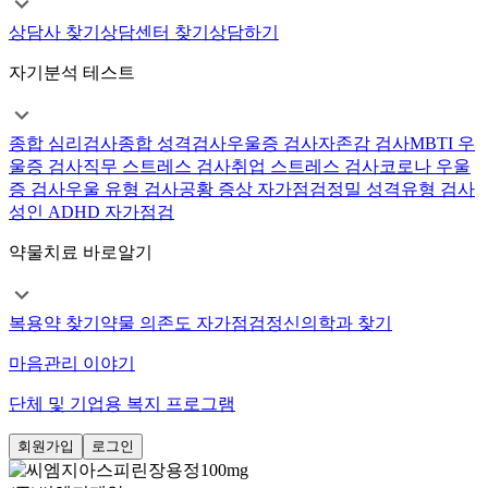
상담사 찾기
상담센터 찾기
상담하기
자기분석 테스트
종합 심리검사
종합 성격검사
우울증 검사
자존감 검사
MBTI 우
울증 검사
직무 스트레스 검사
취업 스트레스 검사
코로나 우울
증 검사
우울 유형 검사
공황 증상 자가점검
정밀 성격유형 검사
성인 ADHD 자가점검
약물치료 바로알기
복용약 찾기
약물 의존도 자가점검
정신의학과 찾기
마음관리 이야기
단체 및 기업용 복지 프로그램
회원가입
로그인