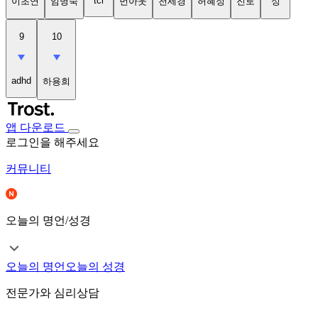
tci
이초연
임명숙
번아웃
천세경
허혜정
진로
성
9
10
adhd
하용희
앱 다운로드
로그인을 해주세요
커뮤니티
오늘의 명언/성경
오늘의 명언
오늘의 성경
전문가와 심리상담