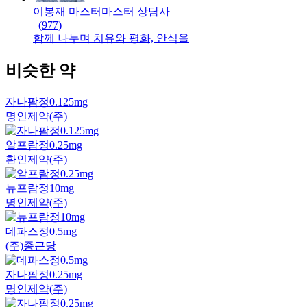
이봉재 마스터
마스터
상담사
(
977
)
함께 나누며 치유와 평화, 안식을
비슷한 약
자나팜정0.125mg
명인제약(주)
알프람정0.25mg
환인제약(주)
뉴프람정10mg
명인제약(주)
데파스정0.5mg
(주)종근당
자나팜정0.25mg
명인제약(주)