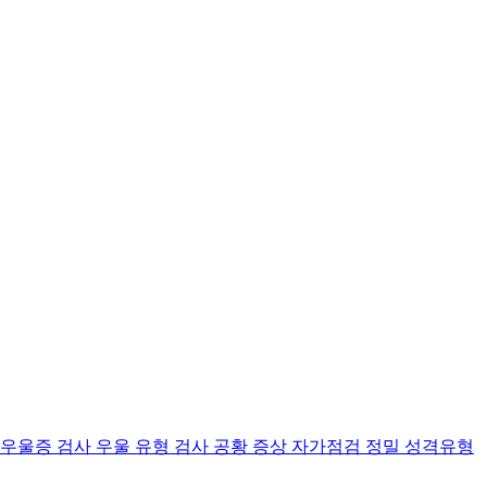
 우울증 검사
우울 유형 검사
공황 증상 자가점검
정밀 성격유형