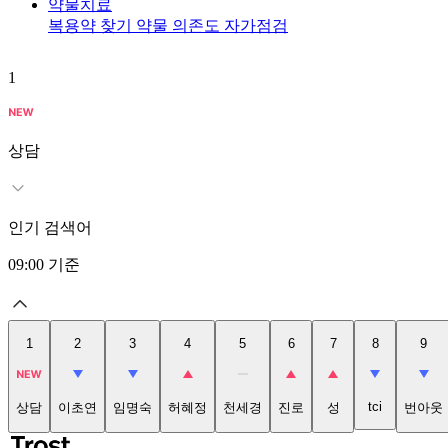
약물치료
복용약 찾기
약물 의존도 자가점검
1
상담
인기 검색어
09:00
기준
1
2
3
4
5
6
7
8
9
tci
상담
이초연
임명숙
허혜정
천세경
진로
성
번아웃