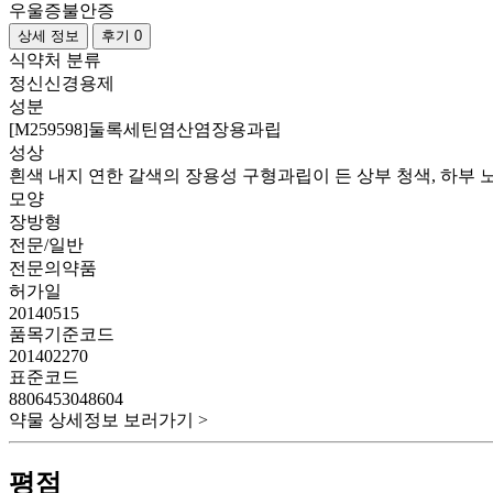
우울증
불안증
상세 정보
후기 0
식약처 분류
정신신경용제
성분
[M259598]둘록세틴염산염장용과립
성상
흰색 내지 연한 갈색의 장용성 구형과립이 든 상부 청색, 하부
모양
장방형
전문/일반
전문의약품
허가일
20140515
품목기준코드
201402270
표준코드
8806453048604
약물 상세정보 보러가기 >
평점