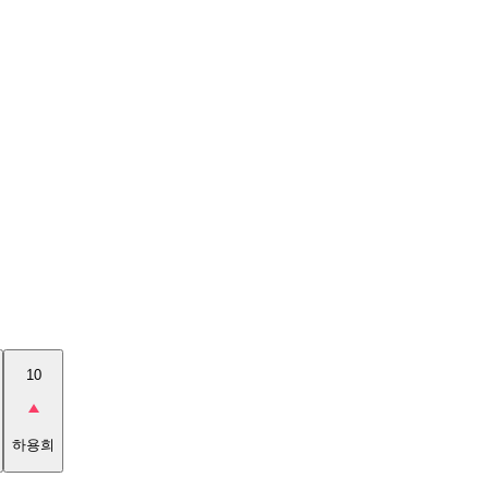
10
하용희