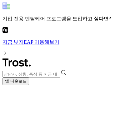
기업 전용 멘탈케어 프로그램
을 도입하고 싶다면?
지금
넛지EAP
이용해보기
앱 다운로드