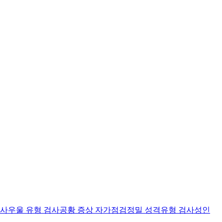
검사
우울 유형 검사
공황 증상 자가점검
정밀 성격유형 검사
성인