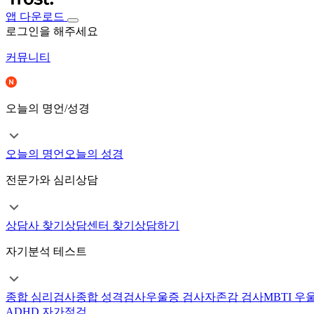
앱 다운로드
로그인을 해주세요
커뮤니티
오늘의 명언/성경
오늘의 명언
오늘의 성경
전문가와 심리상담
상담사 찾기
상담센터 찾기
상담하기
자기분석 테스트
종합 심리검사
종합 성격검사
우울증 검사
자존감 검사
MBTI 우
ADHD 자가점검